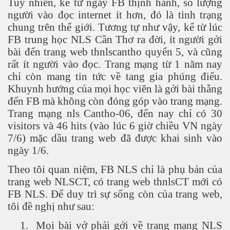
Tuy nhiên, kể từ ngày FB thịnh hành, số lượng
hần 9
người vào đọc internet ít hơn, đó là tình trạng
chung trên thế giới. Tương tự như vậy, kể từ lúc
hần 10
FB trung học NLS Cần Thơ ra đời, ít người gởi
bài đến trang web thnlscantho quyển 5, và cũng
rất ít người vào đọc. Trang mạng từ 1 năm nay
hần 11
chỉ còn mang tin tức về tang gia phúng điếu.
Khuynh hướng của mọi học viên là gởi bài thẳng
hần 12
đến FB mà không còn đóng góp vào trang mạng.
Trang mạng nls Cantho-06, đến nay chỉ có 30
hần 13
visitors và 46 hits (vào lúc 6 giờ chiều VN ngày
7/6) mặc dầu trang web đã được khai sinh vào
hần 14
ngày 1/6.
anh
Theo tôi quan niệm, FB NLS chỉ là phụ bản của
trang web NLSCT, có trang web thnlsCT mới có
hần 15
FB NLS. Để duy trì sự sống còn của trang web,
ng"
tôi đề nghị như sau:
1.
Mọi bài vở phải gởi về trang mạng NLS