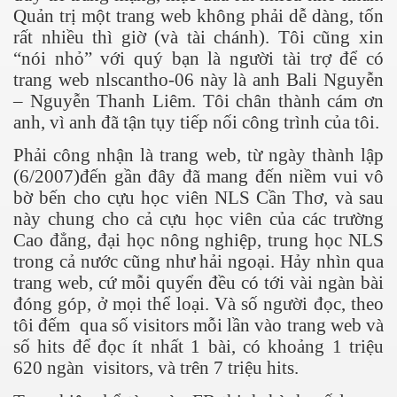
Quản trị một trang web không phải dễ dàng, tốn
rất nhiều thì giờ (và tài chánh). Tôi cũng xin
ần 1
“nói nhỏ” với quý bạn là người tài trợ để có
ần 2
trang web nlscantho-06 này là anh Bali Nguyễn
– Nguyễn Thanh Liêm. Tôi chân thành cám ơn
ần 3
anh, vì anh đã tận tụy tiếp nối công trình của tôi.
hần 4
Phải công nhận là trang web, từ ngày thành lập
(6/2007)đến gần đây đã mang đến niềm vui vô
hần 5
bờ bến cho cựu học viên NLS Cần Thơ, và sau
này chung cho cả cựu học viên của các trường
hần 6
Cao đẳng, đại học nông nghiệp, trung học NLS
trong cả nước cũng như hải ngoại. Hảy nhìn qua
trang web, cứ mỗi quyển đều có tới vài ngàn bài
hần 7
đóng góp, ở mọi thể loại. Và số người đọc, theo
tôi đếm
qua số visitors mỗi lần vào trang web và
 nam bộ.
số hits để đọc ít nhất 1 bài, có khoảng 1 triệu
620 ngàn
visitors, và trên 7 triệu hits.
hần 8