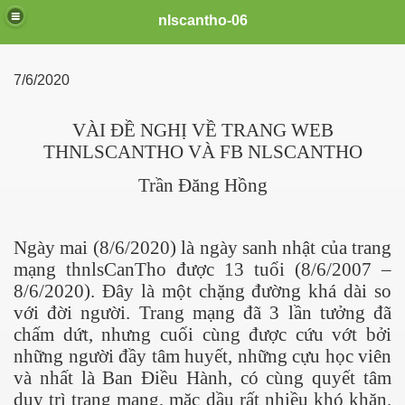
nlscantho-06
7/6/2020
VÀI ĐỀ NGHỊ VỀ TRANG WEB
THNLSCANTHO VÀ FB NLSCANTHO
Trần Đăng Hồng
Ngày mai (8/6/2020) là ngày sanh nhật của trang
mạng thnlsCanTho được 13 tuổi (8/6/2007 –
uê em
8/6/2020). Đây là một chặng đường khá dài so
với đời người. Trang mạng đã 3 lần tưởng đã
chấm dứt, nhưng cuối cùng được cứu vớt bởi
những người đầy tâm huyết, những cựu học viên
FB
và nhất là Ban Điều Hành, có cùng quyết tâm
duy trì trang mạng, mặc dầu rất nhiều khó khăn.