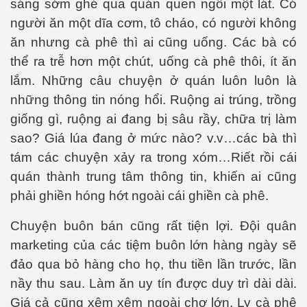
sáng sớm ghé qua quán quen ngồi một lát. Có
người ăn một dĩa cơm, tô cháo, có người không
ăn nhưng cà phê thì ai cũng uống. Các bà có
thể ra trễ hơn một chút, uống cà phê thôi, ít ăn
lắm. Những câu chuyện ở quán luôn luôn là
những thông tin nóng hổi. Ruộng ai trúng, trồng
giống gì, ruộng ai đang bị sâu rầy, chữa trị làm
sao? Giá lúa đang ở mức nào? v.v…các bà thì
M 2
tám các chuyện xảy ra trong xóm…Riết rồi cái
quán thành trung tâm thông tin, khiến ai cũng
n nay
phải ghiền hóng hớt ngoài cái ghiền cà phê.
hần 16
Chuyện buôn bán cũng rất tiện lợi. Đội quân
hần 17
marketing của các tiệm buôn lớn hàng ngày sẽ
đảo qua bỏ hàng cho họ, thu tiền lần trước, lần
n MPM 3
nầy thu sau. Làm ăn uy tín được duy trì dài dài.
 4
Giá cả cũng xêm xêm ngoài chợ lớn. Ly cà phê