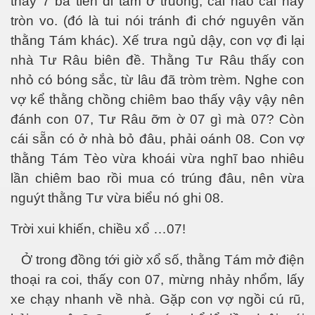
thấy 7 bà tiên đi tắm ở truồng, cái nào cái nấy
hần 29
tròn vo. (đó là tui nói tránh đi chớ nguyên văn
thằng Tám khác). Xế trưa ngủ dậy, con vợ đi lại
nhà Tư Râu biên đề. Thằng Tư Râu thấy con
nhỏ có bóng sắc, từ lâu đã tròm trèm. Nghe con
vợ kể thằng chồng chiêm bao thấy vậy vậy nên
đánh con 07, Tư Râu ỡm ờ 07 gì mà 07? Còn
cái sẵn có ở nhà bỏ đâu, phải oánh 08. Con vợ
thằng Tám Tèo vừa khoái vừa nghĩ bao nhiêu
lần chiêm bao rồi mua có trúng đâu, nên vừa
nguýt thằng Tư vừa biểu nó ghi 08.
Trời xui khiến, chiều xổ …07!
Ở trong đồng tới giờ xổ số, thằng Tám mở điện
thoại ra coi, thấy con 07, mừng nhảy nhổm, lấy
xe chạy nhanh về nhà. Gặp con vợ ngồi cú rũ,