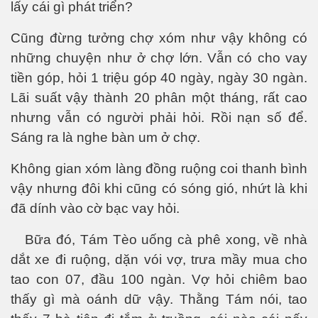
hần 23
lấy cái gì phát triển?
Cũng đừng tưởng chợ xóm như vậy không có
những chuyện như ở chợ lớn. Vẫn có cho vay
tiền góp, hỏi 1 triệu góp 40 ngày, ngày 30 ngàn.
Lãi suất vậy thành 20 phân một tháng, rất cao
nhưng vẫn có người phải hỏi. Rồi nạn số để.
Sáng ra là nghe bàn um ở chợ.
hần 24
Không gian xóm làng đồng ruộng coi thanh bình
hần 25
vậy nhưng đôi khi cũng có sóng gió, nhứt là khi
đã dính vào cờ bạc vay hỏi.
hần 26
Bữa đó, Tám Tèo uống cà phê xong, về nhà
hần 27
dắt xe đi ruộng, dặn vói vợ, trưa mầy mua cho
hần 28
tao con 07, đầu 100 ngàn. Vợ hỏi chiêm bao
thấy gì mà oánh dữ vậy. Thằng Tám nói, tao