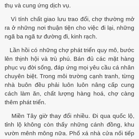
thụ và cung ứng dịch vụ.
ần 1
Vì tính chất giao lưu trao đổi, chợ thường mở
ần 2
ra ở những nơi thuận tiện cho việc đi lại, những
ngã ba ngã tư đường đi, kinh rạch.
ần 3
Lần hồi có những chợ phát triển quy mô, bước
hần 4
lên thịnh hội và trù phú. Bán đủ các mặt hàng
hần 5
phục vụ đời sống, đáp ứng mọi yêu cầu cá nhân
chuyên biệt. Trong môi trường cạnh tranh, từng
hần 6
nhà buôn đều phải luôn luôn nâng cấp cung
cách làm ăn, chất lượng hàng hoá, chợ càng
thêm phát triển.
hần 7
Miền Tây giờ thay đổi nhiều. Đi qua quốc lộ,
 nam bộ.
tỉnh lộ không còn thấy những cánh đồng, khu
hần 8
vườn mênh mông nữa. Phố xá nhà cửa nối tiếp