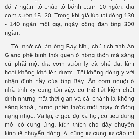
đá 7 ngàn, tô cháo tô bánh canh 10 ngàn, dĩa
cơm sườn 15, 20. Trong khi giá lúa tại đồng 130
ần 18.
- 140 ngàn một giạ, ngày công đàn ông 300
ngàn.
hần 19
Tôi nhớ có lần ông Bảy Nhị, chủ tịch tỉnh An
Giang phê bình thói quen ở nông thôn mà sáng
hần 20
cứ phải một dĩa cơm sườn ly cà phê đá, làm
hoài không khá lên được. Tôi không đồng ý với
hần 21
nhận định nầy của ông Bảy. Ăn cơm nguội ở
hần 22
nhà tính kỹ cũng tốn vậy, có thể tiết kiệm chút
đỉnh nhưng mất thời gian và cái chánh là không
sảng khoái, hưng phấn trước một ngày ở đồng
nặng nhọc. Vả lại, ở góc độ xã hội, có tiêu dùng
mới có cung ứng, kích thích cho dây chuyền
kinh tế chuyển động. Ai cũng tự cung tự cấp thì