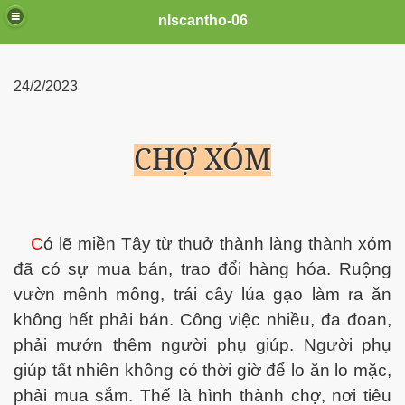
nlscantho-06
24/2/2023
CHỢ XÓM
C
ó lẽ miền Tây từ thuở thành làng thành xóm
đã có sự mua bán, trao đổi hàng hóa. Ruộng
uê em
vườn mênh mông, trái cây lúa gạo làm ra ăn
không hết phải bán. Công việc nhiều, đa đoan,
phải mướn thêm người phụ giúp. Người phụ
FB
giúp tất nhiên không có thời giờ để lo ăn lo mặc,
phải mua sắm. Thế là hình thành chợ, nơi tiêu