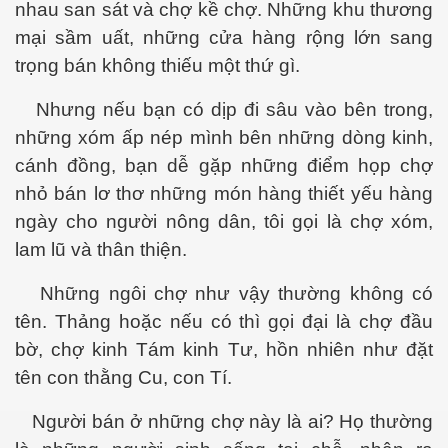
nhau san sát và chợ kề chợ. Những khu thương
hần 9
mại sầm uất, những cửa hàng rộng lớn sang
hần 10
trọng bán không thiếu một thứ gì.
Nhưng nếu bạn có dịp đi sâu vào bên trong,
những xóm ấp nép mình bên những dòng kinh,
hần 11
cánh đồng, bạn dễ gặp những điểm họp chợ
hần 12
nhỏ bán lơ thơ những món hàng thiết yếu hàng
ngày cho người nông dân, tôi gọi là chợ xóm,
hần 13
lam lũ và thân thiện.
hần 14
Những ngôi chợ như vậy thường không có
anh
tên. Thảng hoặc nếu có thì gọi đại là chợ đầu
bờ, chợ kinh Tám kinh Tư, hồn nhiên như đặt
hần 15
tên con thằng Cu, con Tí.
ng"
Người bán ở những chợ này là ai? Họ thường