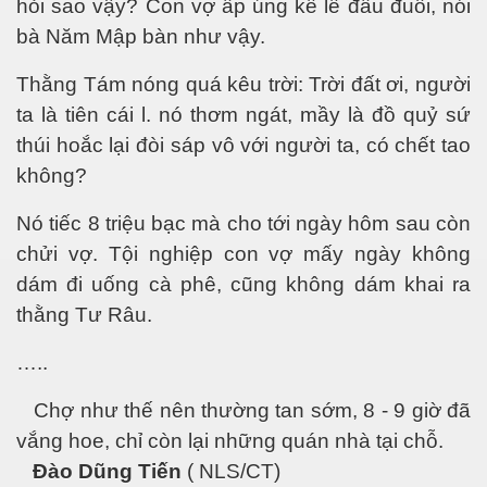
hỏi sao vậy? Con vợ ấp úng kể lể đầu đuôi, nói
bà Năm Mập bàn như vậy.
Thằng Tám nóng quá kêu trời: Trời đất ơi, người
Phần 2
ta là tiên cái l. nó thơm ngát, mầy là đồ quỷ sứ
thúi hoắc lại đòi sáp vô với người ta, có chết tao
không?
Nó tiếc 8 triệu bạc mà cho tới ngày hôm sau còn
chửi vợ. Tội nghiệp con vợ mấy ngày không
dám đi uống cà phê, cũng không dám khai ra
thằng Tư Râu.
…..
à trên đất lạ
Chợ như thế nên thường tan sớm, 8 - 9 giờ đã
vắng hoe, chỉ còn lại những quán nhà tại chỗ.
Đào Dũng Tiến
( NLS/CT)