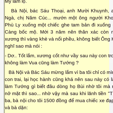
Mỹ làm lộ.
ần 1
Bà Nội, bác Sáu Thoại, anh Mười Khuynh, 
Ngà, chị Năm Cúc... mướn một ông người Kh
ần 2
Phù Ly xuống một chiếc ghe tam bản đi xuống
Càng bốc mộ. Mới 3 năm nên thân xác còn 
ần 3
xương thì vàng khè và nổi phều, không biết Ông
hần 4
nghĩ sao mà nói :
hần 5
- Dơ.. Tốt lắm, xương cốt như vầy sau này con t
không làm Vua cũng làm Tướng ?
hần 6
Bà Nội và Bác Sáu mừng lắm vì ba tôi chỉ có mìn
con trai, lại học hành cũng khá nên sau này có 
hần 7
làm Tướng gì biết đâu dòng họ Bùi nhờ tôi mà
nở mặt thì sao... nhờ vậy mà sau khi lãnh tiền "
 nam bộ.
ba, bà nội cho tôi 1500 đồng để mua chiếc xe đạ
hần 8
và bà dặn: