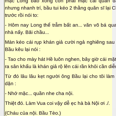
mặc Long bào xong còn phải mặc cái quần d
nhưng nhanh trí, bầu tui kéo 2 thằng quân sĩ lại 
trước rồi nói to:
- Hôm nay Long thể trẫm bất an... văn võ bá qua
nhà nấy. Bãi chầu...
Màn kéo cái rụp khán giả cười ngả nghiêng sau
Bầu kêu lại nói :
M 2
- Tao cho mày hát Hề luôn nghen, bây giờ cái mặ
ra sân khấu là khán giả rộ lên cái rần khỏi cần diễn
n nay
Từ đó lâu lâu kẹt người ông Bầu lại cho tôi là
hần 16
dặn :
hần 17
- Nhớ mặc... quần nhe cha nội.
n MPM 3
Thiệt đó. Làm Vua coi vậy dễ ẹc hà bà Nội ơi ./.
 4
(Cháu của nội. Bầu Tèo.)