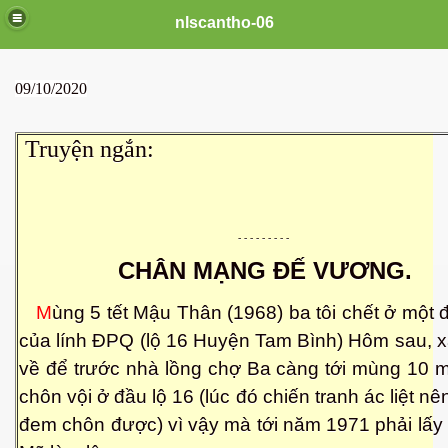
nlscantho-06
09/10/2020
Truyện ngắn:
- - - - - - - - -
CHÂN MẠNG ĐẾ VƯƠNG.
M
ùng 5 tết Mậu Thân (1968) ba tôi chết ở một 
uê em
của lính ĐPQ (lộ 16 Huyện Tam Bình) Hôm sau, 
về để trước nhà lồng chợ Ba càng tới mùng 10 
chôn vội ở đầu lộ 16 (lúc đó chiến tranh ác liệt n
FB
đem chôn được) vì vậy mà tới năm 1971 phải lấy 