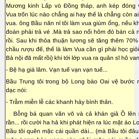
Mương kinh Lấp vò Đồng tháp, anh kép đóng 
Vua trốn lúc nào chẳng ai hay thế là chẳng còn a
vua. ông Bầu năn nỉ tôi làm vua giùm ổng, nếu k
đoàn phải trả vé .Mà trả sao nổi hôm đó bán cả 
rồi. Sau khi thỏa thuận lương sẽ tăng thêm 70%
chầu rượu đế, thế là làm Vua cần gì phải học giỏi 
Bà nội đã mất rồi) khi tới lớp vua ra quân sĩ hô va
- Bệ hạ giá lâm. Vạn tuế vạn vạn tuế...
Bầu Trung tôi trong bộ Long bào Oai vệ bước 
dạc nói:
- Trẫm miễn lễ các khanh hảy bình thân.
virus
Bỗng bá quan văn võ và cả khán giả Ồ lên 
rần... rồi cười ha hả khi phát hiện ra lúc mặt áo 
Bầu tôi quên mặc cái quần dài... (mà Bầu tôi đâu