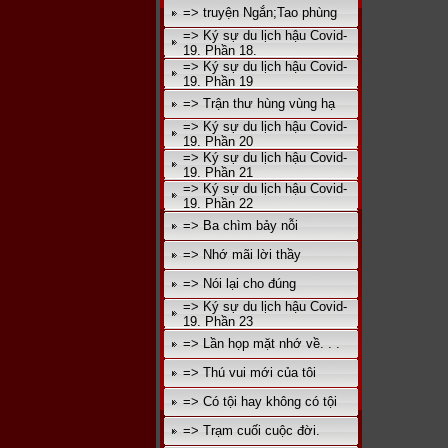
=> truyện Ngắn;Tao phùng
=> Ký sự du lịch hậu Covid-
19. Phần 18.
=> Ký sự du lịch hậu Covid-
19. Phần 19
=> Trận thư hùng vùng hạ
=> Ký sự du lịch hậu Covid-
19. Phần 20
=> Ký sự du lịch hậu Covid-
19. Phần 21
=> Ký sự du lịch hậu Covid-
19. Phần 22
=> Ba chìm bảy nỗi
=> Nhớ mãi lời thầy
=> Nói lại cho đúng
=> Ký sự du lịch hậu Covid-
19. Phần 23
=> Lần họp mặt nhớ về. . .
=> Thú vui mới của tôi
=> Có tội hay không có tội
=> Trạm cuối cuộc đời.