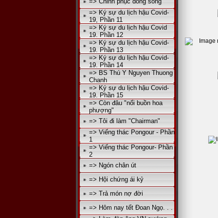
=> Chinh phục dòng sông
=> Ký sự du lịch hậu Covid-
19, Phần 11
=> Ký sự du lịch hậu Covid
19. Phần 12
=> Ký sự du lịch hậu Covid-
19. Phần 13
=> Ký sự du lịch hậu Covid-
19. Phần 14
=> BS Thú Y Nguyen Thuong
Chanh
=> Ký sự du lịch hậu Covid-
19. Phần 15
=> Còn đâu "nổi buồn hoa
phượng"
=> Tôi đi làm "Chairman"
=> Viếng thác Pongour - Phần
1
=> Viếng thác Pongour- Phần
2
=> Ngón chân út
=> Hội chứng ái kỷ
=> Trả món nợ đời
=> Hôm nay tết Đoan Ngọ. . .