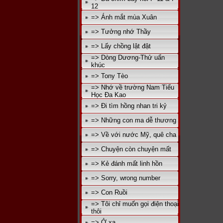
12
=> Ánh mắt mùa Xuân
=> Tưởng nhớ Thầy
=> Lấy chồng lật đật
=> Dòng Dương-Thử uẩn
khúc
=> Tony Tèo
=> Nhớ về trường Nam Tiểu
Học Đa Kao
=> Đi tìm hồng nhan tri kỷ
=> Những con ma dễ thương
=> Về với nước Mỹ, quê cha
=> Chuyện còn chuyện mất
=> Kẻ đánh mất linh hồn
=> Sorry, wrong number
=> Con Ruồi
=> Tôi chỉ muốn gọi điện thoại
thôi
=> Ở xa