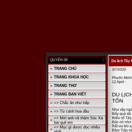
QUYỂN 06
Du lịch Tây
TRANG CHỦ
3/7/2020
TRANG KHOA HỌC
Phước Minh
12 April
·
TRANG THƠ
DU LỊC
TRANG BẠN VIẾT
TÔN
=> Chắc ăn như bắp
Như vậy ngày
=> Từ cánh hoa dầu
thấy quá dã 
=> Mời anh về thăm Sóc Xà
thiểu số Tây
thác nó như 
bai quê em
Rất vui khi 
=> Mục gì được đọc nhiều
Đâm Trâu nữa
nhất