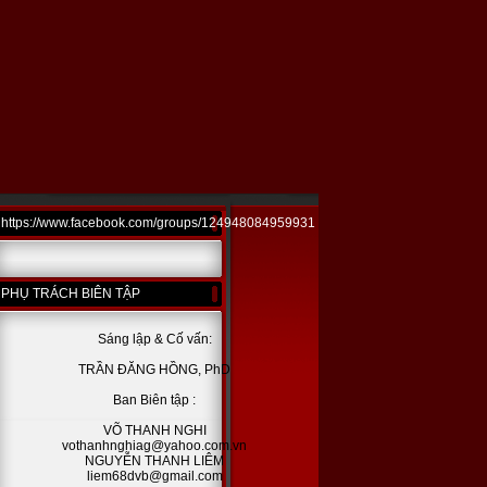
https://www.facebook.com/groups/124948084959931
PHỤ TRÁCH BIÊN TẬP
Sáng lập & Cố vấn:
TRẦN ĐĂNG HỒNG, PhD
Ban Biên tập :
VÕ THANH NGHI
vothanhnghiag@yahoo.com.vn
NGUYỄN THANH LIÊM
liem68dvb@gmail.com