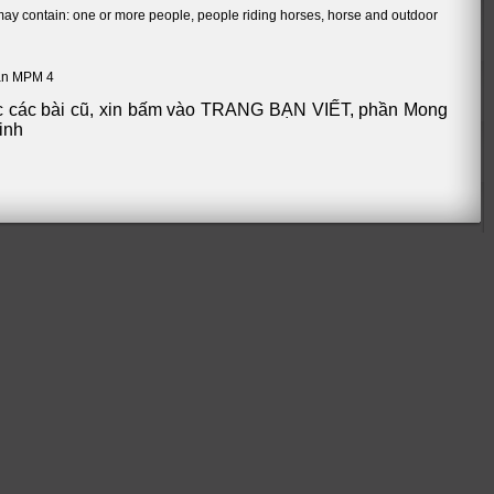
ần MPM 4
 các bài cũ, xin bấm vào
TRANG BẠN VIẾT
, phần Mong
inh