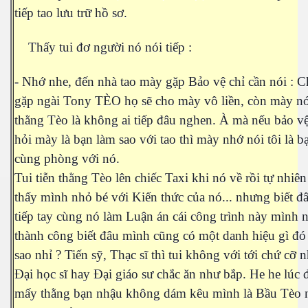
tiếp tao lưu trữ hồ sơ.
Thấy tui đơ người nó nói tiếp :
Phần 2
- Nhớ nhe, đến nhà tao mày gặp Bảo vệ chỉ cần nói : 
gặp ngài Tony TÈO họ sẽ cho mày vô liền, còn mày nó
thằng Tèo là không ai tiếp đâu nghen. À mà nếu bảo v
hỏi mày là bạn làm sao với tao thì mày nhớ nói tôi là b
cùng phòng với nó.
Tui tiễn thằng Tèo lên chiếc Taxi khi nó về rồi tự nhiên
thấy mình nhỏ bé với Kiến thức của nó... nhưng biết đ
tiếp tay cùng nó làm Luận án cái công trình này mình 
à trên đất lạ
thành công biết đâu mình cũng có một danh hiệu gì đó 
sao nhỉ ? Tiến sỹ, Thạc sĩ thì tui không với tới chứ cỡ 
Đại học sĩ hay Đại giáo sư chắc ăn như bắp. He he lúc 
mấy thằng bạn nhậu không dám kêu mình là Bầu Tèo 