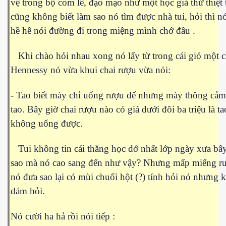
vệ trong bộ com lê, đạo mạo như một học giả thứ thiệt 
cũng không biết làm sao nó tìm được nhà tui, hỏi thì n
ần 1
hề hề nói đường đi trong miệng mình chớ đâu .
ần 2
Khi chào hỏi nhau xong nó lấy từ trong cái giỏ một c
ần 3
Hennessy nó vừa khui chai rượu vừa nói:
hần 4
- Tao biết mày chỉ uống rượu đế nhưng mày thông cảm
hần 5
tao. Bây giờ chai rượu nào có giá dưới đôi ba triệu là ta
không uống được.
hần 6
Tui không tin cái thằng học dở nhất lớp ngày xưa bâ
sao mà nó cao sang đến như vậy? Nhưng mấp miếng r
hần 7
nó đưa sao lại có mùi chuối hột (?) tính hỏi nó nhưng
dám hỏi.
 nam bộ.
hần 8
Nó cười ha hả rồi nói tiếp :