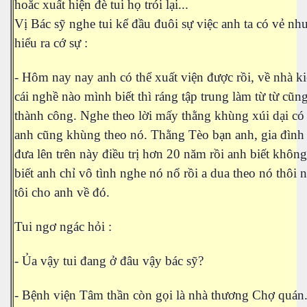
hoắc xuất hiện đè tui họ trói lại...
ng Cửu Long
Vị Bác sỹ nghe tui kể đầu đuôi sự việc anh ta có vẻ nh
hiểu ra cớ sự :
- Hôm nay nay anh có thể xuất viện được rồi, về nhà k
cái nghề nào mình biết thì ráng tập trung làm từ từ cũng
thành công. Nghe theo lời mấy thằng khùng xúi dại có
anh cũng khùng theo nó. Thằng Tèo bạn anh, gia đình
đưa lên trên này điều trị hơn 20 năm rồi anh biết khôn
biết anh chỉ vô tình nghe nó nổ rồi a dua theo nó thôi 
tôi cho anh về đó.
Tui ngơ ngác hỏi :
- Ủa vậy tui đang ở đâu vậy bác sỹ?
- Bệnh viện Tâm thần còn gọi là nhà thương Chợ quán