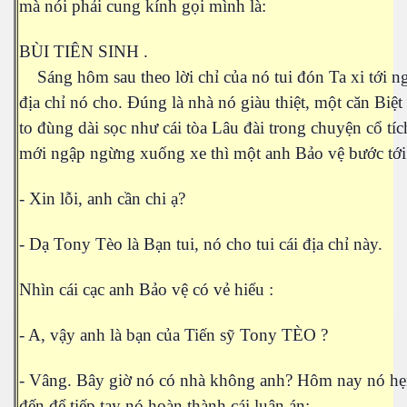
mà nói phải cung kính gọi mình là:
BÙI TIÊN SINH .
Sáng hôm sau theo lời chỉ của nó tui đón Ta xi tới n
địa chỉ nó cho. Đúng là nhà nó giàu thiệt, một căn Biệt
to đùng dài sọc như cái tòa Lâu đài trong chuyện cổ tích
mới ngập ngừng xuống xe thì một anh Bảo vệ bước tới 
- Xin lỗi, anh cần chi ạ?
- Dạ Tony Tèo là Bạn tui, nó cho tui cái địa chỉ này.
Nhìn cái cạc anh Bảo vệ có vẻ hiểu :
- A, vậy anh là bạn của Tiến sỹ Tony TÈO ?
Đa Kao
- Vâng. Bây giờ nó có nhà không anh? Hôm nay nó hẹ
đến để tiếp tay nó hoàn thành cái luận án: