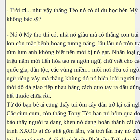
- Trời ơi... như vậy thằng Tèo nó có đi du học bên Mỹ
không bác sỹ?
n 2
- Nó ở Mỹ tho thì có, nhà nó giàu mà có thằng con trai
lơn còn mắc bệnh hoang tưởng nặng, lâu lâu nó trốn trạ
tùm lum anh không biết nên mới bị nó gạt. Nhân loại 
triệu năm mới tiến hóa tạo ra ngôn ngữ, chữ viết cho cá
quốc gia, dân tộc, các vùng miền... mỗi nơi đều có ng
3
ngữ riêng vậy mà thằng khùng đó nó biến loài người trở
thời đồ đá giao tiếp nhau bằng cách quơ tay ra dấu đún
hết thuốc chữa rồi.
Từ đó bạn bè ai cũng thấy tui ôm cây đàn trở lại cái ng
Cắc cùm cum, còn thằng Tony Tèo bạn tui hôm qua đ
báo thấy người ta đang khen nó đang hoàn thành cái c
ửa giá
trình XXOO gì đó ghê gớm lắm, vái trời lần này nó đừ
tui tham gia nữa. A di đà phật cầu Phật cầu Trời cho tôi