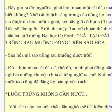
hần 9
- Bây giờ ra đời người ta phải hơn nhau một cái đầu m
biết không? Nhờ cái lý lịch sáng trưng của dòng họ ta
hần 10
tao được du học nước ngoài, tao bây giờ có học vị Thạc
Tiến sỹ tầm quốc tế rồi nhe mậy. Tao vừa hoàn thành c
luận án tại Trường Đại học OxFord : *CẢI TẠO ĐẤT
hần 11
TRỒNG RAU MUỐNG ĐỒNG TRÊN SAO HỎA .
hần 12
- Sao hỏa mà sao trồng rau muống được trời?
hần 13
- Đó... hơn nhau cái đầu là chỗ đó, mình phải động nã
hần 14
nghĩ ra những chuyện chưa ai từng nghĩ ra chứ. Khi mớ
anh
nước tao cũng đã đăng ký bản quyền cách:
hần 15
*LUỘC TRỨNG KHÔNG CẦN NƯỚC .
ng"
Với cách này tao hứa chắc dân nghèo sẽ tiết kiệm đư