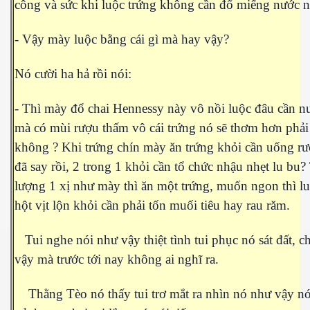
công và sức khi luộc trứng không cần đổ miếng nước n
- Vậy mày luộc bằng cái gì mà hay vậy?
Nó cười ha hả rồi nói:
- Thì mày đổ chai Hennessy này vô nồi luộc đâu cần n
mà có mùi rượu thấm vô cái trứng nó sẽ thơm hơn phải
không ? Khi trứng chín mày ăn trứng khỏi cần uống rư
đã say rồi, 2 trong 1 khỏi cần tổ chức nhậu nhẹt lu bu?
lượng 1 xị như mày thì ăn một trứng, muốn ngon thì l
hột vịt lộn khỏi cần phải tốn muối tiêu hay rau răm.
virus
Tui nghe nói như vậy thiệt tình tui phục nó sát đất, ch
vậy mà trước tới nay không ai nghĩ ra.
Thằng Tèo nó thấy tui trơ mắt ra nhìn nó như vậy nó