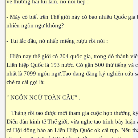
vẻ thương hại tui lắm, nó nói tiếp :
- Mày có biết trên Thế giới này có bao nhiêu Quốc gia
nhiêu ngôn ngữ không?
- Tui lắc đầu, nó nhấp miếng rượu rồi nói :
- Hiện nay thế giới có 204 quốc gia, trong đó thành vi
Liên hiệp Quốc là 193 nước. Có gần 500 thứ tiếng và c
M 2
nhất là 7099 ngôn ngữ.Tao đang đăng ký nghiên cứu s
n nay
chế ra cái gọi là:
hần 16
" NGÔN NGỮ TOÀN CẦU" .
hần 17
Tháng rồi tao được mời tham gia cuộc họp thường kỳ
n MPM 3
Diễn đàn kinh tế Thế giới, vừa nghe tao trình bày luận 
cả Hội đồng bảo an Liên Hiệp Quốc ok cái rụp. Nếu t
 4