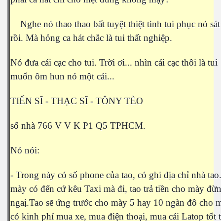
hần 29
Nghe nó thao thao bất tuyệt thiệt tình tui phục nó sát
rồi. Mà hỏng ca hát chắc là tui thất nghiệp.
Nó đưa cái cạc cho tui. Trời ơi... nhìn cái cạc thôi là tui
muốn ôm hun nó một cái...
TIẾN SĨ - THẠC SĨ - TÔNY TÈO
số nhà 766 V V K P1 Q5 TPHCM.
Nó nói:
- Trong này có số phone của tao, có ghi địa chỉ nhà tao
mày có đến cứ kêu Taxi mà đi, tao trả tiền cho mày đừ
ngaị.Tao sẽ ứng trước cho mày 5 hay 10 ngàn đô cho 
có kinh phí mua xe, mua điện thoại, mua cái Latop tốt t