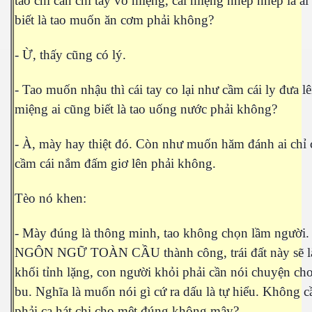
tao chỉ cần chỉ tay vô miệng, cái miệng nhép nhép là ai
hần 23
biết là tao muốn ăn cơm phải không?
- Ừ, thấy cũng có lý.
- Tao muốn nhậu thì cái tay co lại như cầm cái ly đưa l
miệng ai cũng biết là tao uống nước phải không?
- À, mày hay thiệt đó. Còn như muốn hăm đánh ai chỉ 
hần 24
cầm cái nắm đấm giơ lên phải không.
hần 25
Tèo nó khen:
hần 26
- Mày đúng là thông minh, tao không chọn lầm người.
hần 27
NGÔN NGỮ TOÀN CẦU thành công, trái đất này sẽ l
hần 28
khối tỉnh lặng, con người khỏi phải cần nói chuyện cho
bu. Nghĩa là muốn nói gì cứ ra dấu là tự hiểu. Không c
phải ca hát chi cho mệt đúng không mậy?