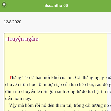
nlscantho-06
12/8/2020
Truyện ngắn:
T
hằng Tèo là bạn nối khố của tui. Cái thằng ngày xư
uê em
chuyên trốn học rồi mượn tập của tui chép bài, sau đó g
đình nó chuyển lên Sì gòn sinh sống từ đó tui bặt tin n
đến hôm nay.
FB
Vậy mà hôm rồi nó đến thăm tui, trông cái tướng nó 