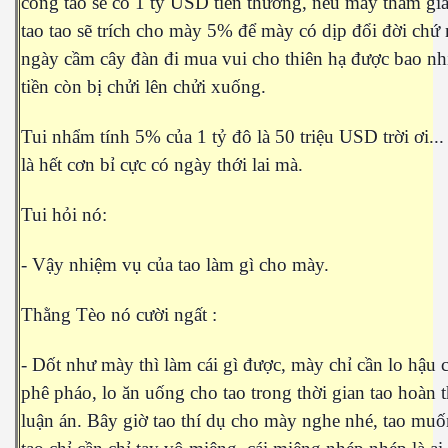
công tao sẽ có 1 tỷ USD tiền thưởng, nếu mày tham gi
tao tao sẽ trích cho mày 5% để mày có dịp đổi đời chứ
ngày cầm cây đàn đi mua vui cho thiên hạ được bao nh
ần 18.
tiền còn bị chửi lên chửi xuống.
hần 19
Tui nhẩm tính 5% của 1 tỷ đô là 50 triệu USD trời ơi..
là hết cơn bỉ cực có ngày thới lai mà.
hần 20
Tui hỏi nó:
hần 21
- Vậy nhiệm vụ của tao làm gì cho mày.
hần 22
Thằng Tèo nó cười ngất :
- Dốt như mày thì làm cái gì được, mày chỉ cần lo hậu 
phê pháo, lo ăn uống cho tao trong thời gian tao hoàn 
luận án. Bây giờ tao thí dụ cho mày nghe nhé, tao muố