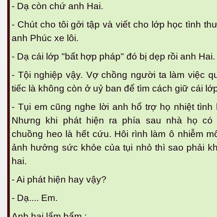
- Dạ còn chứ anh Hai.
- Chút cho tôi gởi tập và viết cho lớp học tình t
anh Phúc xe lôi.
- Dạ cái lớp "bất hợp pháp" đó bị dẹp rồi anh Hai.
- Tội nghiệp vậy. Vợ chồng người ta làm việc quá
tiếc là không còn ở uỷ ban để tìm cách giữ cái lớ
- Tụi em cũng nghe lời anh hổ trợ họ nhiệt tình
Nhưng khi phát hiện ra phía sau nhà họ có 
chuồng heo là hết cứu. Hôi rình làm ô nhiễm m
ảnh hưởng sức khỏe của tụi nhỏ thì sao phải k
virus
hai.
- Ai phát hiện hay vậy?
- Dạ.... Em.
Anh hai lẩm bẩm :