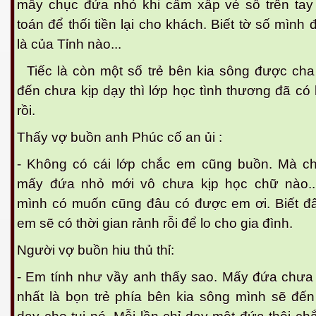
mấy chục đứa nhỏ khi cầm xấp vé số trên tay b
toán để thối tiền lại cho khách. Biết tờ số mình
ần 1
là của Tỉnh nào...
ần 2
Tiếc là còn một số trẻ bên kia sông được ch
ần 3
đến chưa kịp dạy thì lớp học tình thương đã có
rồi.
hần 4
Thấy vợ buồn anh Phúc cố an ủi :
hần 5
- Không có cái lớp chắc em cũng buồn. Mà chỉ
hần 6
mấy đứa nhỏ mới vô chưa kịp học chữ nào.
mình có muốn cũng đâu có được em ơi. Biết đ
em sẽ có thời gian rảnh rỗi để lo cho gia đình.
hần 7
Người vợ buồn hiu thủ thỉ:
 nam bộ.
- Em tính như vầy anh thấy sao. Mấy đứa chưa 
nhất là bọn trẻ phía bên kia sông mình sẽ đến
hần 8