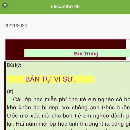
nlscantho-06
20/11/2020
- Bùi Trung -
Bút ký:
BÁN TỰ VI SƯ.
(tt)
uê em
Cái lớp học miễn phí cho trẻ em nghèo có h
khó khăn đã bị dẹp. Vợ chồng anh Phúc buồn 
Ước mơ xóa mù cho bọn trẻ em nghèo đành p
FB
lại. Hai năm mở lớp học tình thương ít ra cũng 