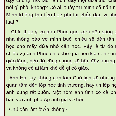
dạy cho tụi nó. Mỗi lần chỉ dạy một đứa thôi ch
hần 9
nói gì phải không? Có ai la rầy thì mình cố năn n
Mình không thu tiền học phí thì chắc đâu vi p
hần 10
luật ?
Chìu theo ý vợ anh Phúc qua xóm bên sông 
hần 11
nhà thông báo vợ mình buổi chiều sẽ đến tận
học cho mấy đứa nhỏ cần học. Vậy là từ đó 
hần 12
chiều vợ anh Phúc chịu khó qua bên kia con sô
hần 13
giáo làng, bên đó cũng chung xã bên đây nhưng
và không có ai làm khó dễ gì cô giáo.
hần 14
Anh Hai tuy không còn làm Chủ tịch xã nhưng
anh
quan tâm đến lớp học tình thương, hay tin lớp h
anh cũng rất buồn. Một hôm anh tình cờ cà p
hần 15
bàn với anh phó Ấp anh giả vờ hỏi :
ng"
- Chú còn làm ở Ấp không?