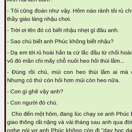
- Tôi cũng đoán như vậy. Hôm nào rảnh tôi rủ c
thầy giáo làng nhậu chơi.
- Trời ơi tên đó có biết nhậu nhẹt gì đâu anh.
- Sao chú biết anh Phúc không biết nhậu?
- Dạ em tới rủ hoài hắn ta cứ lắc đầu từ chối hoà
vô đó mần chi mấy chỗ nuôi heo hôi thúi lắm...
M 2
- Đúng rồi chú, mùi con heo thúi lắm ai mà c
n nay
Nhưng có thứ còn hôi hơn mùi còn heo nữa.
hần 16
- Con gì ghê vậy anh?
- Con người đó chú.
hần 17
Cho đến một hôm, đang lúc chạy xe anh Phúc bị
n MPM 3
giao thông rất nặng và vài tháng sau anh qua đờ
 4
nghe nói vợ anh Phúc không còn đi "dạy học dạ