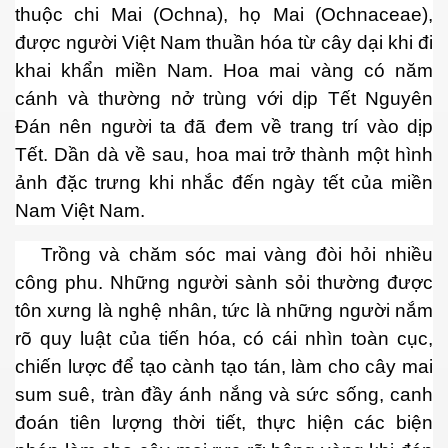
thuộc chi Mai (Ochna), họ Mai (Ochnaceae),
ần 1
được người Việt Nam thuần hóa từ cây dại khi đi
khai khẩn miền Nam. Hoa mai vàng có năm
ần 2
cánh và thường nở trùng với dịp Tết Nguyên
Đán nên người ta đã đem về trang trí vào dịp
ần 3
Tết. Dần dà về sau, hoa mai trở thành một hình
hần 4
ảnh đặc trưng khi nhắc đến ngày tết của miền
Nam Việt Nam.
hần 5
hần 6
Trồng và chăm sóc mai vàng đòi hỏi nhiều
công phu. Những người sành sỏi thường được
tôn xưng là nghệ nhân, tức là những người nắm
hần 7
rõ quy luật của tiến hóa, có cái nhìn toàn cục,
chiến lược để tạo cành tạo tán, làm cho cây mai
 nam bộ.
sum suê, tràn đầy ánh nắng và sức sống, canh
đoán tiên lượng thời tiết, thực hiện các biện
hần 8