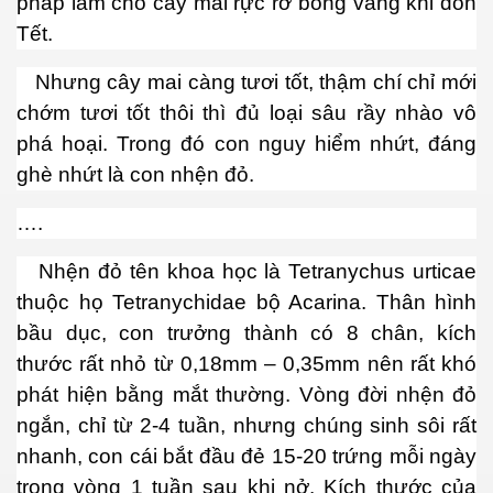
pháp làm cho cây mai rực rỡ bông vàng khi đón
hần 9
Tết.
hần 10
Nhưng cây mai càng tươi tốt, thậm chí chỉ mới
chớm tươi tốt thôi thì đủ loại sâu rầy nhào vô
phá hoại. Trong đó con nguy hiểm nhứt, đáng
hần 11
ghè nhứt là con nhện đỏ.
hần 12
….
hần 13
Nhện đỏ tên khoa học là Tetranychus urticae
hần 14
thuộc họ Tetranychidae bộ Acarina. Thân hình
bầu dục, con trưởng thành có 8 chân, kích
anh
thước rất nhỏ từ 0,18mm – 0,35mm nên rất khó
hần 15
phát hiện bằng mắt thường. Vòng đời nhện đỏ
ngắn, chỉ từ 2-4 tuần, nhưng chúng sinh sôi rất
ng"
nhanh, con cái bắt đầu đẻ 15-20 trứng mỗi ngày
trong vòng 1 tuần sau khi nở. Kích thước của