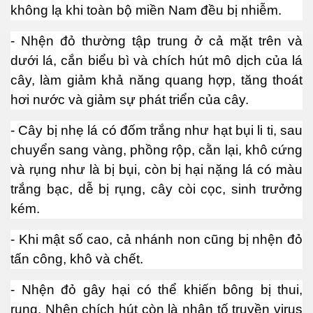
không lạ khi toàn bộ miền Nam đều bị nhiễm.
- Nhện đỏ thường tập trung ở cả mặt trên và
dưới lá, cắn biểu bì và chích hút mô dịch của lá
cây, làm giảm khả năng quang hợp, tăng thoát
hơi nước và giảm sự phát triển của cây.
- Cây bị nhẹ lá có đốm trắng như hạt bụi li ti, sau
chuyển sang vàng, phồng rộp, cằn lại, khô cứng
M 2
và rụng như là bị bụi, còn bị hại nặng lá có màu
n nay
trắng bạc, dễ bị rụng, cây còi cọc, sinh trưởng
kém.
hần 16
- Khi mật số cao, cả nhánh non cũng bị nhện đỏ
hần 17
tấn công, khô và chết.
n MPM 3
- Nhện đỏ gây hại có thể khiến bông bị thui,
 4
rụng. Nhện chích hút còn là nhân tố truyền virus