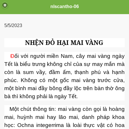
nlscantho-06
5/5/2023
NHỆN ĐỎ HẠI MAI VÀNG
Đ
ối với người miền Nam, cây mai vàng ngày
Tết là biểu trưng không chỉ của sự may mắn mà
còn là sum vầy, đầm ấm, thạnh phú và hạnh
phúc. Không có một gốc mai vàng trước cửa,
một bình mai đầy bông đầy lộc trên bàn thờ ông
uê em
bà thì không phải là ngày Tết.
Một chút thông tin: mai vàng còn gọi là hoàng
FB
mai, huỳnh mai hay lão mai, danh pháp khoa
học: Ochna integerrima là loài thực vật có hoa