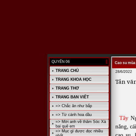
QUYỂN 06
Cao su mùa 
TRANG CHỦ
28/6/2022
TRANG KHOA HỌC
Tản văn
TRANG THƠ
TRANG BẠN VIẾT
=> Chắc ăn như bắp
=> Từ cánh hoa dầu
Tây
Ng
=> Mời anh về thăm Sóc Xà
nắng, cá
bai quê em
=> Mục gì được đọc nhiều
cao su,
nhất