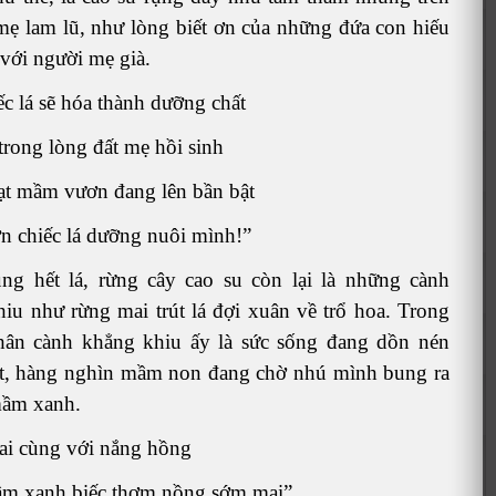
mẹ lam lũ, như lòng biết ơn của những đứa con hiếu
 với người mẹ già.
ếc lá sẽ hóa thành dưỡng chất
trong lòng đất mẹ hồi sinh
ạt mầm vươn đang lên bần bật
n chiếc lá dưỡng nuôi mình!”
g hết lá, rừng cây cao su còn lại là những cành
iu như rừng mai trút lá đợi xuân về trổ hoa. Trong
hân cành khẳng khiu ấy là sức sống đang dồn nén
ệt, hàng nghìn mầm non đang chờ nhú mình bung ra
ầm xanh.
ai cùng với nắng hồng
m xanh biếc thơm nồng sớm mai”