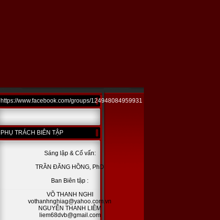
https://www.facebook.com/groups/124948084959931
PHỤ TRÁCH BIÊN TẬP
Sáng lập & Cố vấn:
TRẦN ĐĂNG HỒNG, PhD
Ban Biên tập :
VÕ THANH NGHI
vothanhnghiag@yahoo.com.vn
NGUYỄN THANH LIÊM
liem68dvb@gmail.com