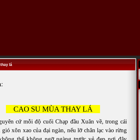
thay lá
:
CAO SU MÙA THAY LÁ
uyên cứ mỗi độ cuối Chạp đầu Xuân về, trong cái
i gió xôn xao của đại ngàn, nếu lỡ chân lạc vào rừng
 không thể không ngỡ ngàng trước vẻ đẹp nơi đây