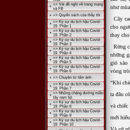
=> Vài đề nghị về trang mạng
như mùa 
và FB
=> Quyển sách của thầy tôi
Cây cao
=> Ký sự du lịch hậu Covid-
19. Phần 1
cho ngườ
=> Ký sự du lịch hậu Covid-
thay cho
19. Phần 2
=> Ký sự du lịch hậu Covid-
19. Phần 3
Rừng cao
=> Ký sự du lịch hậu Covid-
19. Phần 4
những g
=> Ký sự du lịch hậu Covid-
19. Phần 5
gió xào 
=> Ký sự du lịch hậu Covid-
vòng tròn
19. Phần 6
=> Chuyện từ tấm ảnh
“Khi chi
=> Ký sự du lịch hậu Covid-
19. Phần 7
=> Những chặng đường miền
ta đâu c
tây nam bộ.
=> Ký sự du lịch hậu Covid-
và chiếc
19. Phần 8
=> Ký sự du lịch hậu Covid-
19. Phần 9
mới hiểu
=> Ký sự du lịch hậu Covid-
19. Phần 10
Và cứ nh