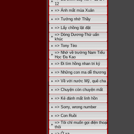
12
=> Ánh mắt mùa Xuân
=> Tưởng nhớ Thầy
=> Lấy chồng lật đật
=> Dòng Dương-Thử uẩn
khúc
=> Tony Tèo
=> Nhớ về trường Nam Tiểu
Học Đa Kao
=> Đi tìm hồng nhan tri kỷ
=> Những con ma dễ thương
=> Về với nước Mỹ, quê cha
=> Chuyện còn chuyện mất
=> Kẻ đánh mất linh hồn
=> Sorry, wrong number
=> Con Ruồi
=> Tôi chỉ muốn gọi điện thoại
thôi
=> Ở xa