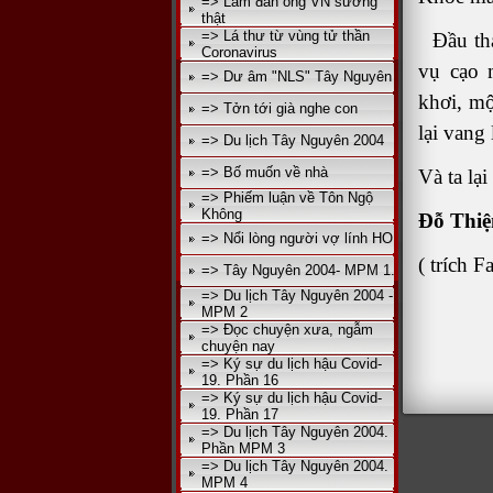
=> Làm đàn ông VN sướng
thật
=> Lá thư từ vùng tử thần
Đầu thán
Coronavirus
vụ cạo 
=> Dư âm "NLS" Tây Nguyên
khơi, mộ
=> Tởn tới già nghe con
lại vang
=> Du lịch Tây Nguyên 2004
=> Bố muốn về nhà
Và ta lạ
=> Phiếm luận về Tôn Ngộ
Không
Đỗ Thiệ
=> Nổi lòng người vợ lính HO
( trích 
=> Tây Nguyên 2004- MPM 1.
=> Du lịch Tây Nguyên 2004 -
MPM 2
=> Đọc chuyện xưa, ngẫm
chuyện nay
=> Ký sự du lịch hậu Covid-
19. Phần 16
=> Ký sự du lịch hậu Covid-
19. Phần 17
=> Du lịch Tây Nguyên 2004.
Phần MPM 3
=> Du lịch Tây Nguyên 2004.
MPM 4