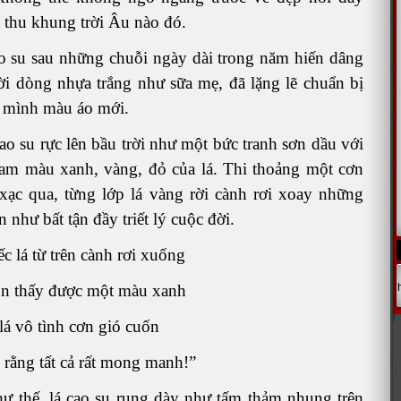
thu khung trời Âu nào đó.
 su sau những chuỗi ngày dài trong năm hiến dâng
i dòng nhựa trắng như sữa mẹ, đã lặng lẽ chuẩn bị
 mình màu áo mới.
 su rực lên bầu trời như một bức tranh sơn dầu với
am màu xanh, vàng, đỏ của lá. Thi thoảng một cơn
xạc qua, từng lớp lá vàng rời cành rơi xoay những
 như bất tận đầy triết lý cuộc đời.
ếc lá từ trên cành rơi xuống
òn thấy được một màu xanh
 lá vô tình cơn gió cuốn
 rằng tất cả rất mong manh!”
ư thế, lá cao su rụng dày như tấm thảm nhung trên