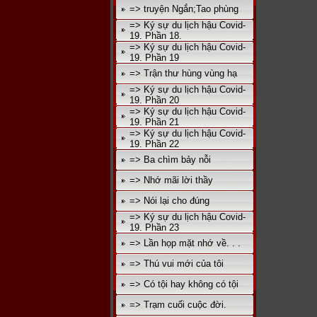
=> truyện Ngắn;Tao phùng
=> Ký sự du lịch hậu Covid-
19. Phần 18.
=> Ký sự du lịch hậu Covid-
19. Phần 19
=> Trận thư hùng vùng hạ
=> Ký sự du lịch hậu Covid-
19. Phần 20
=> Ký sự du lịch hậu Covid-
19. Phần 21
=> Ký sự du lịch hậu Covid-
19. Phần 22
=> Ba chìm bảy nỗi
=> Nhớ mãi lời thầy
=> Nói lại cho đúng
=> Ký sự du lịch hậu Covid-
19. Phần 23
=> Lần họp mặt nhớ về. . .
=> Thú vui mới của tôi
=> Có tội hay không có tội
=> Trạm cuối cuộc đời.