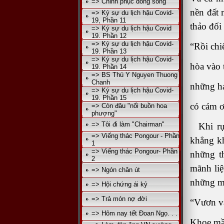
=> Chinh phục dòng sông
nền đất 
=> Ký sự du lịch hậu Covid-
19, Phần 11
thảo đối
=> Ký sự du lịch hậu Covid
19. Phần 12
=> Ký sự du lịch hậu Covid-
“Rồi chi
19. Phần 13
=> Ký sự du lịch hậu Covid-
hòa vào 
19. Phần 14
=> BS Thú Y Nguyen Thuong
Chanh
những h
=> Ký sự du lịch hậu Covid-
19. Phần 15
có cám ơ
=> Còn đâu "nổi buồn hoa
phượng"
=> Tôi đi làm "Chairman"
Khi rụn
=> Viếng thác Pongour - Phần
khẳng kh
1
=> Viếng thác Pongour- Phần
những t
2
mãnh li
=> Ngón chân út
những m
=> Hội chứng ái kỷ
=> Trả món nợ đời
“Vươn v
=> Hôm nay tết Đoan Ngọ. . .
Khoe mầ