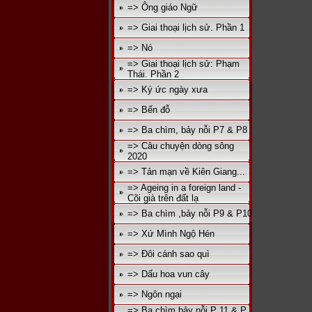
=> Ông giáo Ngữ
=> Giai thoại lịch sử. Phần 1
=> Nó
=> Giai thoại lịch sử: Phạm
Thái. Phần 2
=> Ký ức ngày xưa
=> Bến đỗ
=> Ba chìm, bảy nỗi P7 & P8
=> Câu chuyện dòng sông
2020
=> Tản mạn về Kiên Giang...
=> Ageing in a foreign land -
Cõi già trên đất lạ
=> Ba chìm ,bảy nỗi P9 & P10
=> Xứ Mình Ngộ Hén
=> Đôi cánh sao quì
=> Dấu hoa vun cây
=> Ngôn ngại
=> Ba chìm bảy nỗi P 11 & P