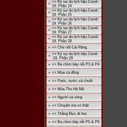
=> Ký sự du lịch hậu Covid-
19. Phần 24
=> Ký sự du lịch hậu Covid-
19. Phần 25
=> Ký sự du lịch hậu Covid-
19. Phần 26
=> Ký sự du lịch hậu Covid-
19. Phần 27
=> Ký sự du lịch hậu Covid-
19. Phần 28
=> Chơ nổi Cái Răng. . .
=> Ký sự du lịch hậu Covid
-19. Phần 29
=> Ba chìm bảy nỗi P3 & P4
=> Mùa cá đồng
=> Paris, nước và chuột
=> Mùa Thu Hà Nội
=> Người và sông
=> Chuyện ma có thật
=> Thằng Đực đi hoc
=> Ba chìm bảy nỗi P5 & P6