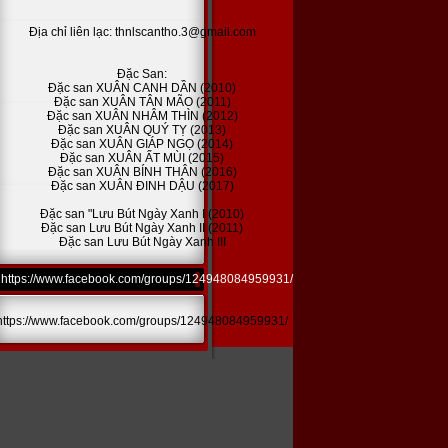
Địa chỉ liên lạc: thnlscantho.3@gmail.com
Đặc San:
Đặc san XUÂN CANH DẦN (2010)
Đặc san XUÂN TÂN MÃO (2011)
Đặc san XUÂN NHÂM THÌN (2012)
Đặc san XUÂN QUÝ TỴ (2013)
Đặc san XUÂN GIÁP NGỌ (2014)
Đặc san XUÂN ẤT MÙI (2015)
Đặc san XUÂN BÍNH THÂN (2016)
Đặc san XUÂN ĐINH DẬU (2017)
Đặc san "Lưu Bút Ngày Xanh I (2010)
Đặc san Lưu Bút Ngày Xanh II (2011)
Đặc san Lưu Bút Ngày Xanh III
https://www.facebook.com/groups/124948084959931/
https://www.facebook.com/groups/124948084959931/