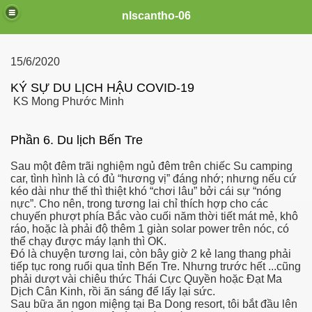
nlscantho-06
15/6/2020
KÝ SỰ DU LỊCH HẬU COVID-19
KS Mong Phước Minh
Phần 6. Du lịch Bến Tre
Sau một đêm trãi nghiệm ngủ đêm trên chiếc Su camping
car, tình hình là có đủ “hương vị” đáng nhớ; nhưng nếu cứ
kéo dài như thế thì thiệt khó “chơi lâu” bởi cái sự “nóng
nực”. Cho nên, trong tương lai chỉ thích hợp cho các
chuyến phượt phía Bắc vào cuối năm thời tiết mát mẻ, khô
uê em
ráo, hoặc là phải độ thêm 1 giàn solar power trên nóc, có
thể chạy được máy lạnh thì OK.
Đó là chuyện tương lai, còn bây giờ 2 kẻ lang thang phải
tiếp tục rong ruổi qua tỉnh Bến Tre. Nhưng trước hết
...
cũng
phải dượt vài chiêu thức Thái Cực Quyền hoặc Đạt Ma
FB
Dịch Cân Kinh, rồi ăn sáng để lấy lại sức.
Sau bữa ăn ngon miệng tại Ba Dong resort, tôi bắt đầu lên