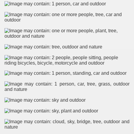
M 2
n nay
hần 16
hần 17
n MPM 3
 4