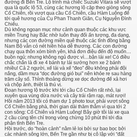
đường đi Bến Tre. Lộ trình mà chiếc Suzuki Vitara sẽ vượt
qua là quốc lộ 53, cùng các hương lộ cặp theo giòng sông
ần 1
Cổ Chiên, rồi vượt qua cầu Cổ Chiên, cầu Hàm Luông để
tới quê hương của Cụ Phan Thanh Giãn, Cụ Nguyễn Đình
Chiểu.
ần 2
Dù không ngoạn mục như cảnh quan thuộc các khu vực
miền Trung hay Bắc nhờ luôn thay đổi ấn tượng, đa dạng,
ần 3
nhưng các con đường miền quê thuộc các tỉnh đồng bằng
Nam Bộ vẫn có nét hiền hòa dễ thương. Các con đường
hần 4
chạy qua thôn xóm bình yên, khá đơn điệu đến độ muốn…
buồn ngủ; nhưng không ngủ được vì…bận lái xe! Có điều
chắc chắn là đi xe 4 bánh tự lái sướng hơn xe 2 bánh
hần 5
nhiều! Cả 2 người, xế lái và xế “đeo” đều không phải đội
nắng, dầm mưa “dọc đường gió bụi” nên khỏe re sau hàng
hần 6
trăm cây số. Thỉnh thoảng dừng xe dọc đường để xả hơi
và chộp ảnh, thiệt là thú vị.
Đoạn hương lộ trước khi tới cầu Cổ Chiên rất nhỏ, lại
xuyên qua vùng dừa nước và cây trái rậm rạp, mát rượi!
Hồi năm 2013 tôi có tham dự 1 photo tour, phải vượt sông
hần 7
Cổ Chiên bằng phà, thời gian dài thăm thẳm vì qua tới 2
con sông: Cổ Chiên và Hàm Luông! Bây giờ tôi lái xe qua
 nam bộ.
2 cầu cùng tên chỉ trong vòng chừng 10 phút thì tới địa
phận tỉnh Bến Tre.
Hồi trước, do “hoàn cảnh” nằm lẻ loi bởi sự bao bọc bởi
hần 8
các nhánh sông lớn, Bến Tre gần như bị cô lập với “đất