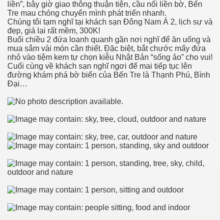
liền”, bây giờ giao thông thuận tiện, cầu nối liền bờ, Bến
hần 9
Tre mau chóng chuyển mình phát triển nhanh.
Chúng tôi tạm nghĩ tại khách sạn Đông Nam Á 2, lịch sự và
hần 10
đẹp, giá lại rất mềm, 300K!
Buổi chiều 2 đứa loanh quanh gần nơi nghĩ để ăn uống và
mua sắm vài món cần thiết. Đặc biệt, bắt chước mấy đứa
nhỏ vào tiệm kem tự chọn kiễu Nhật Bản “sống ảo” cho vui!
Cuối cùng về khách sạn nghĩ ngơi để mai tiếp tục lên
hần 11
đường khám phá bờ biển của Bến Tre là Thạnh Phú, Bình
Đại…
hần 12
hần 13
hần 14
anh
hần 15
ng"