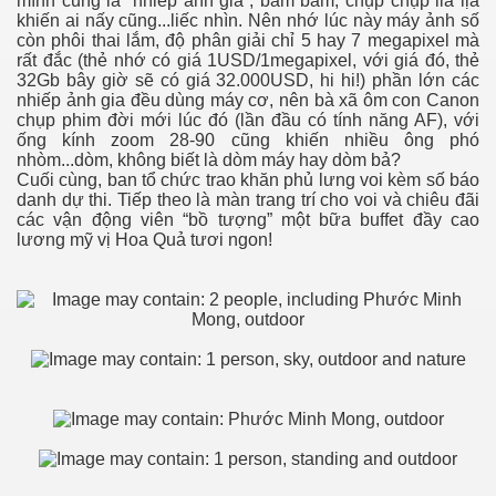
mình cũng là “nhiếp ảnh gia”, bấm bấm, chụp chụp lia lịa
hần 9
khiến ai nấy cũng...liếc nhìn. Nên nhớ lúc này máy ảnh số
còn phôi thai lắm, độ phân giải chỉ 5 hay 7 megapixel mà
rất đắc (thẻ nhớ có giá 1USD/1megapixel, với giá đó, thẻ
hần 10
32Gb bây giờ sẽ có giá 32.000USD, hi hi!) phần lớn các
nhiếp ảnh gia đều dùng máy cơ, nên bà xã ôm con Canon
chụp phim đời mới lúc đó (lần đầu có tính năng AF), với
ống kính zoom 28-90 cũng khiến nhiều ông phó
hần 11
nhòm...dòm, không biết là dòm máy hay dòm bả?
Cuối cùng, ban tổ chức trao khăn phủ lưng voi kèm số báo
danh dự thi. Tiếp theo là màn trang trí cho voi và chiêu đãi
hần 12
các vận động viên “bồ tượng” một bữa buffet đầy cao
lương mỹ vị Hoa Quả tươi ngon!
hần 13
hần 14
anh
hần 15
ng"