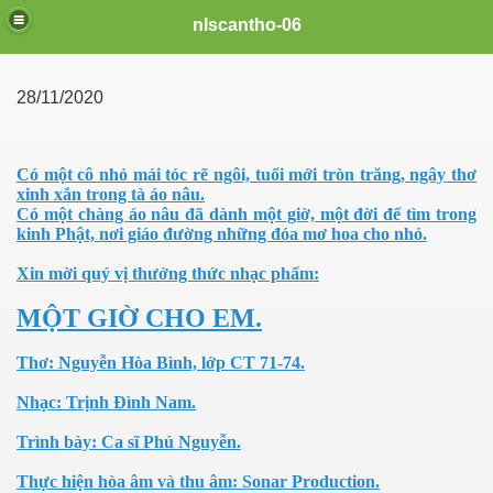
nlscantho-06
28/11/2020
Có một cô nhỏ mái tóc rẽ ngôi, tuổi mới tròn trăng, ngây thơ
xinh xắn trong tà áo nâu.
Có một chàng áo nâu đã dành một giờ, một đời để tìm trong
kinh Phật, nơi giáo đường những đóa mơ hoa cho nhỏ.
Xin mời quý vị thưởng thức nhạc phẩm:
MỘT GIỜ CHO EM.
uê em
Thơ: Nguyễn Hòa Bình, lớp CT 71-74.
Nhạc: Trịnh Đình Nam.
Trình bày: Ca sĩ Phú Nguyễn.
FB
Thực hiện hòa âm và thu âm: Sonar Production.