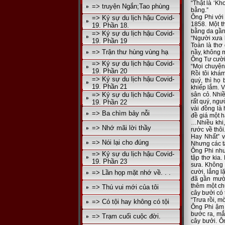
“Thật là ‘Kh
=> truyện Ngắn;Tao phùng
bằng.”
Ông Phi với
=> Ký sự du lịch hậu Covid-
1858. Một th
19. Phần 18.
bằng da gần 
=> Ký sự du lịch hậu Covid-
“Người xưa 
19. Phần 19
Toàn là thơ
=> Trận thư hùng vùng hạ
nầy, không 
Ông Tư cười
=> Ký sự du lịch hậu Covid-
“Mọi chuyện
19. Phần 20
Rồi tôi khá
=> Ký sự du lịch hậu Covid-
quý, thì họ
19. Phần 21
khiếp lắm. V
=> Ký sự du lịch hậu Covid-
sân cỏ. Nhiề
rất quý, ngư
19. Phần 22
vài đồng là
=> Ba chìm bảy nỗi
đề giá một h
…Nhiều khi,
=> Nhớ mãi lời thầy
rước về thô
Hay Nhất” 
=> Nói lại cho đúng
Nhưng các t
Ông Phi như
=> Ký sự du lịch hậu Covid-
tập thơ kia
19. Phần 23
sưa. Không 
cười, lẳng l
=> Lần họp mặt nhớ về. . .
đã gần mười 
thêm một ch
=> Thú vui mới của tôi
cây bưởi có 
“Trưa rồi, m
=> Có tội hay không có tội
Ông Phi ậm 
bước ra, mắ
=> Trạm cuối cuộc đời.
cây bưởi. Ôn