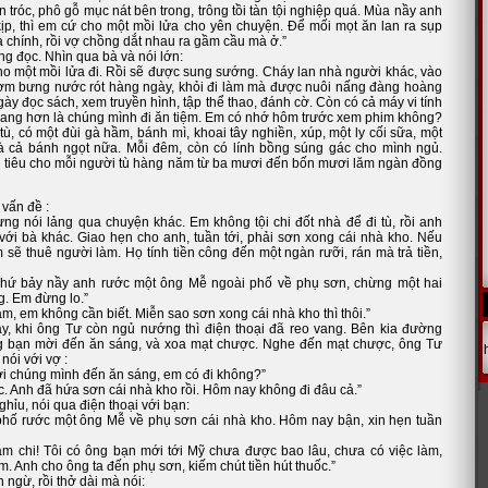
 tróc, phô gỗ mục nát bên trong, trông tồi tàn tội nghiệp quá. Mùa nầy anh
ịp, thì em cứ cho một mồi lửa cho yên chuyện. Để mối mọt ăn lan ra sụp
 chính, rồi vợ chồng dắt nhau ra gầm cầu mà ở.”
g đọc. Nhìn qua bà và nói lớn:
ho một mồi lửa đi. Rồi sẽ được sung sướng. Cháy lan nhà người khác, vào
cơm bưng nước rót hàng ngày, khỏi đi làm mà được nuôi nấng đàng hoàng
ngày đọc sách, xem truyền hình, tập thể thao, đánh cờ. Còn có cả máy vi tính
 sang hơn là chúng mình đi ăn tiệm. Em có nhớ hôm trước xem phim không?
ù, có một đùi gà hầm, bánh mì, khoai tây nghiền, xúp, một ly cối sữa, một
 và cả bánh ngọt nữa. Mỗi đêm, còn có lính bồng súng gác cho mình ngủ.
 tiêu cho mỗi người tù hàng năm từ ba mươi đến bốn mươi lăm ngàn đồng
 vấn đề :
ừng nói lảng qua chuyện khác. Em không tội chi đốt nhà để đi tù, rồi anh
với bà khác. Giao hẹn cho anh, tuần tới, phải sơn xong cái nhà kho. Nếu
 sẽ thuê người làm. Họ tính tiền công đến một ngàn rưỡi, rán mà trả tiền,
Thứ bảy nầy anh rước một ông Mễ ngoài phố về phụ sơn, chừng một hai
g. Em đừng lo.”
làm, em không cần biết. Miễn sao sơn xong cái nhà kho thì thôi.”
y, khi ông Tư còn ngủ nướng thì điện thoại đã reo vang. Bên kia đường
g bạn mời đến ăn sáng, và xoa mạt chược. Nghe đến mạt chược, ông Tư
 nói với vợ :
i chúng mình đến ăn sáng, em có đi không?”
. Anh đã hứa sơn cái nhà kho rồi. Hôm nay không đi đâu cả.”
ghỉu, nói qua điện thoại với bạn:
 phố rước một ông Mễ về phụ sơn cái nhà kho. Hôm nay bận, xin hẹn tuần
m chi! Tôi có ông bạn mới tới Mỹ chưa được bao lâu, chưa có việc làm,
m. Anh cho ông ta đến phụ sơn, kiếm chút tiền hút thuốc.”
ngừ, rồi thở dài mà nói: