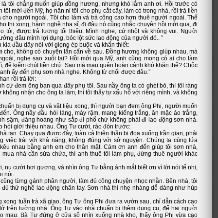
 là tôi chẳng muốn giúp đồng hương, nhưng khó lắm anh ơi. Hồi trước có
 tôi mới đến Mỹ, họ năn nỉ tôi cho phụ cắt cây, làm cỏ trong nhà, rồi trả tiền
ả cho người ngoài. Tôi cho làm và trả công cao hơn thuê người ngoài. Thế
họ thi xong, hành nghề nha sĩ, đi đâu nó cũng nhắc chuyện hồi mới qua, đi
o tôi, được trả lương tối thiểu. Mình nghe, cứ nhột và không vui. Người
ưởng đâu mình lợi dụng, bóc lột sức lao động của người đó.. ”
kia đầu dây nói với giọng ép buộc và khẩn thiết:
m cho, không có chuyện lấn cấn về sau. Đồng hương không giúp nhau, mà
ngoài, nghe sao xuôi tai? Hồi mới qua Mỹ, anh cũng mong có ai cho làm
 gì, để kiếm chút tiền chứ. Sao mà mau quên hoàn cảnh khó khăn thế? Chốc
ở anh ấy đến phụ sơn nhà nghe. Không từ chối được đâu.”
an rồi trả lời:
nh cứ đem ông bạn qua đây phụ tôi. Sau nầy ông ta có ghét bỏ, thì tôi ráng
ờ không nhận cho ông ta làm, thì tôi thấy tự xấu hổ với riêng mình, và không
chuẩn bị dụng cụ và vật liệu xong, thì người bạn đem ông Phi, người muốn
 đến. Ông nầy đầu hói láng, mày rậm, mang kiếng trắng, ăn mặc áo trắng,
nh sậm, đàng hoàng như sắp đi phố chứ không phải đi lao động sơn nhà.
 hỏi giới thiệu nhau. Ông Tư cười, rào đón trước:
à tan. Chạy qua được đây, toàn cả thiên thần bị đọa xuống trần gian, phải
g việc trái với khả năng, không đúng với sở nguyện. Chúng ta cùng lứa
ôi kêu nhau bằng anh em cho thân mật. Cám ơn anh đến giúp tôi sơn nhà,
 mua nhà cần sửa chửa, thì anh thuê tôi làm phụ, đừng thuê người khác
, nụ cười hơi gượng, và nhìn ông Tư bằng ánh mắt biết ơn vì lời nói tế nhị,
i nói:
ôi cũng từng gánh phân người, làm đủ công chuyện nhọc nhằn. Bên nhà, tôi
 đủ thứ nghề lao động chân tay. Sơn nhà thì nhẹ nhàng dễ dàng như húp
 xong tuần trà xã giao, ông Tư ông Phi đưa ra vườn sau, chỉ dẫn cách cạo
 lở trên tường nhà. Ông Tư vào nhà chuẩn bị thêm dụng cụ, để hai người
o mau. Bà Tư đứng ở cửa sổ nhìn xuống nhà kho, thấy ông Phi vừa cạo