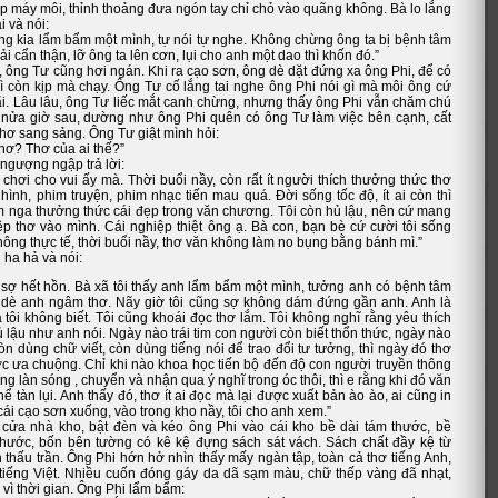
p máy môi, thỉnh thoảng đưa ngón tay chỉ chỏ vào quãng không. Bà lo lắng
i và nói:
ng kia lẩm bẩm một mình, tự nói tự nghe. Không chừng ông ta bị bệnh tâm
ải cẩn thận, lỡ ông ta lên cơn, lụi cho anh một dao thì khốn đó.”
 ông Tư cũng hơi ngán. Khi ra cạo sơn, ông dè dặt đứng xa ông Phi, để có
thì còn kịp mà chạy. Ông Tư cố lắng tai nghe ông Phi nói gì mà môi ông cứ
. Lâu lâu, ông Tư liếc mắt canh chừng, nhưng thấy ông Phi vẫn chăm chú
nửa giờ sau, dường như ông Phi quên có ông Tư làm việc bên cạnh, cất
hơ sang sảng. Ông Tư giật mình hỏi:
hơ? Thơ của ai thế?”
ngượng ngập trả lời:
 chơi cho vui ấy mà. Thời buổi nầy, còn rất ít người thích thưởng thức thơ
hình, phim truyện, phim nhạc tiến mau quá. Đời sống tốc độ, ít ai còn thì
 nga thưởng thức cái đẹp trong văn chương. Tôi còn hủ lậu, nên cứ mang
ệp thơ vào mình. Cái nghiệp thiệt ông ạ. Bà con, bạn bè cứ cười tôi sống
ông thực tế, thời buổi nầy, thơ văn không làm no bụng bằng bánh mì.”
 ha hả và nói:
i sợ hết hồn. Bà xã tôi thấy anh lẩm bẩm một mình, tưởng anh có bệnh tâm
 dè anh ngâm thơ. Nãy giờ tôi cũng sợ không dám đứng gần anh. Anh là
à tôi không biết. Tôi cũng khoái đọc thơ lắm. Tôi không nghĩ rằng yêu thích
ủ lậu như anh nói. Ngày nào trái tim con người còn biết thổn thức, ngày nào
n dùng chữ viết, còn dùng tiếng nói để trao đổi tư tưởng, thì ngày đó thơ
c ưa chuộng. Chỉ khi nào khoa học tiến bộ đến độ con người truyền thông
g làn sóng , chuyển và nhận qua ý nghĩ trong óc thôi, thì e rằng khi đó văn
hể tàn lụi. Anh thấy đó, thơ ít ai đọc mà lại được xuất bản ào ào, ai cũng in
cái cạo sơn xuống, vào trong kho nầy, tôi cho anh xem.”
ửa nhà kho, bật đèn và kéo ông Phi vào cái kho bề dài tám thước, bề
hước, bốn bên tường có kê kệ đựng sách sát vách. Sách chất đầy kệ từ
 thấu trần. Ông Phi hớn hở nhìn thấy mấy ngàn tập, toàn cả thơ tiếng Anh,
 tiếng Việt. Nhiều cuốn đóng gáy da dã sạm màu, chữ thếp vàng đã nhạt,
 vì thời gian. Ông Phi lẩm bẩm: