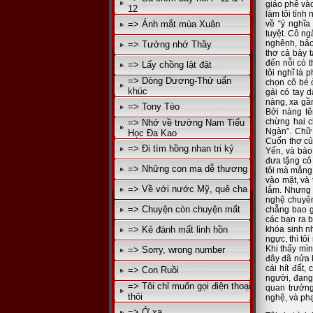
giáo phê và
12
làm tôi tỉnh 
=> Ánh mắt mùa Xuân
về “ý nghĩa 
tuyệt. Cô ng
nghênh, bảo 
=> Tưởng nhớ Thầy
thơ cả bảy 
đến nỗi có t
=> Lấy chồng lật đật
tôi nghĩ là 
=> Dòng Dương-Thử uẩn
chọn cô bé ở
khúc
gái có tay 
nàng, xa gần
=> Tony Tèo
Bởi nàng tê
chừng hai c
=> Nhớ về trường Nam Tiểu
Ngàn”. Chữ 
Học Đa Kao
Cuốn thơ củ
=> Đi tìm hồng nhan tri kỷ
Yến, và bảo 
đưa tặng cô
=> Những con ma dễ thương
tôi mà mắng:
vào mặt, và 
=> Về với nước Mỹ, quê cha
lắm. Nhưng 
nghệ chuyên
=> Chuyện còn chuyện mất
chẵng bao gi
các bạn ra b
=> Kẻ đánh mất linh hồn
khóa sinh nh
ngực, thì tô
Khi thấy mìn
=> Sorry, wrong number
đây đã nửa k
cái hít đất
=> Con Ruồi
người, đang 
=> Tôi chỉ muốn gọi điện thoại
quan trưởng
thôi
nghệ, và phạt
=> Ở xa