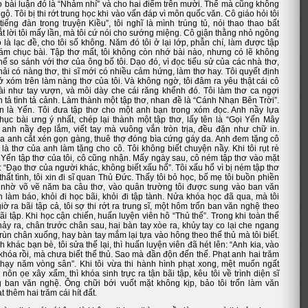
o bài luận đó là “Nhảm nhí” và cho hai điểm trên mười. Thế mà cũng không
ngộ. Tôi bị thi rớt trung học khi vào vấn đáp vì môn quốc văn. Cô giáo hỏi tôi
tiếng đàn trong truyện Kiều”, tôi nghĩ là mình trúng tủ, nói thao thao bất
ắt lời tôi mấy lần, mà tôi cứ nói cho sướng miệng. Cô giận thằng nhỏ ngông
là lạc đề, cho tôi số không. Năm đó tôi ở lại lớp, phẫn chí, làm được tập
tám chục bài. Tập thơ mất, tôi không còn nhớ bài nào, nhưng có lẽ không
hể so sánh với thơ của ông bố tôi. Dạo đó, vì đọc tiểu sử của các nhà thơ,
phải có nàng thơ, thi sĩ mới có nhiều cảm hứng, làm thơ hay. Tôi quyết định
 xóm trên làm nàng thơ của tôi. Và không ngờ, tôi đâm ra yêu thật cái cô
dài như tay vượn, và môi dày che cái răng khểnh đó. Tôi làm thơ ca ngợi
 tả tình tả cảnh. Làm thành một tập thơ, nhan đề là “Cánh Nhạn Bên Trời”.
n là Yến. Tôi đưa tập thơ cho một anh bạn trong xóm đọc. Anh nầy lựa
hục bài ưng ý nhất, chép lại thành một tập thơ, lấy tên là “Gọi Yến Mây
anh nầy đẹp lắm, viết tay mà vuông vắn tròn trịa, đều đặn như chữ in.
a anh cắt xén gọn gàng, thuê thợ đóng bìa cứng gáy da. Anh đem tặng cô
là thơ của anh làm tặng cho cô. Tôi không biết chuyện nầy. Khi tôi rụt rè
 Yến tập thơ của tôi, cô cũng nhận. Mấy ngày sau, cô ném tập thơ vào mặt
 “Đạo thơ của người khác, không biết xấu hổ”. Tôi xấu hổ vì bị ném tập thơ
thất tình, tôi xin đi sĩ quan Thủ Đức. Thấy tôi bỏ học, bố mẹ tôi buồn phiền
nhờ võ vẽ năm ba câu thơ, vào quân trường tôi được sung vào ban văn
 làm báo, khỏi đi học bãi, khỏi đi tập tành. Nửa khóa học đã qua, mà tôi
ờ ra bãi tập cả, tôi sợ thi rớt ra trung sĩ, một hôm trốn ban văn nghệ theo
ãi tập. Khi học cận chiến, huấn luyện viên hô “Thủ thế”. Trong khi toàn thể
ảy ra, chân trước chân sau, hai bàn tay xòe ra, khủy tay co lại che ngang
i rùn chân xuống, hay bàn tay mắm lại tựa vào hông theo thế thủ mà tôi biết.
h khác bạn bè, tôi sửa thế lại, thì huấn luyện viên đã hét lên: “Anh kia, vào
hóa rồi, mà chưa biết thế thủ. Sao mà đần độn đến thế. Phạt anh hai trăm
, chạy năm vòng sân”. Khi tôi vừa thi hành hình phạt xong, mệt muốn ngất
nôn ọe xây xẩm, thì khóa sinh trực ra tận bãi tập, kêu tôi về trình diện sĩ
 ban văn nghệ. Ông chữi bới vuốt mặt không kịp, bảo tôi trốn làm văn
 thêm hai trăm cái hít đất.