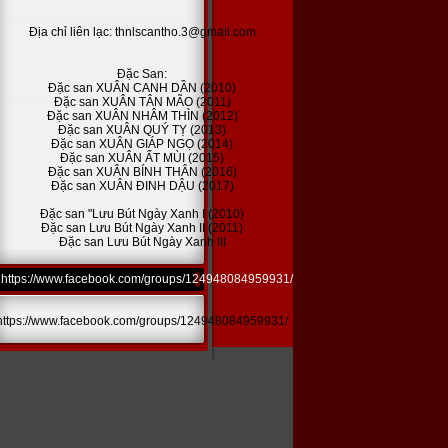
Địa chỉ liên lạc: thnlscantho.3@gmail.com
Đặc San:
Đặc san XUÂN CANH DẦN (2010)
Đặc san XUÂN TÂN MÃO (2011)
Đặc san XUÂN NHÂM THÌN (2012)
Đặc san XUÂN QUÝ TỴ (2013)
Đặc san XUÂN GIÁP NGỌ (2014)
Đặc san XUÂN ẤT MÙI (2015)
Đặc san XUÂN BÍNH THÂN (2016)
Đặc san XUÂN ĐINH DẬU (2017)
Đặc san "Lưu Bút Ngày Xanh I (2010)
Đặc san Lưu Bút Ngày Xanh II (2011)
Đặc san Lưu Bút Ngày Xanh III
https://www.facebook.com/groups/124948084959931/
https://www.facebook.com/groups/124948084959931/