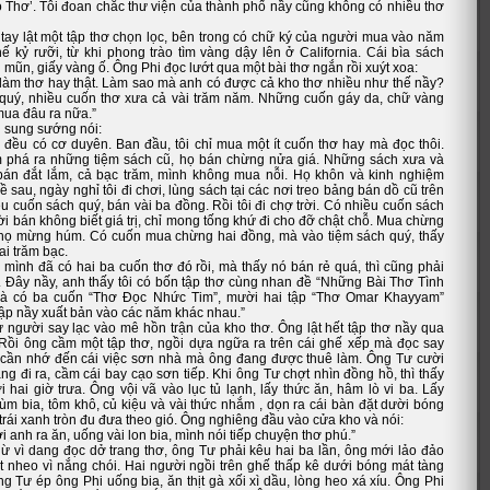
o Thơ’. Tôi đoan chắc thư viện của thành phố nầy cũng không có nhiều thơ
 tay lật một tập thơ chọn lọc, bên trong có chữ ký của người mua vào năm
ế kỷ rưỡi, từ khi phong trào tìm vàng dậy lên ở California. Cái bìa sách
mũn, giấy vàng ố. Ông Phi đọc lướt qua một bài thơ ngắn rồi xuýt xoa:
làm thơ hay thật. Làm sao mà anh có được cả kho thơ nhiều như thế nầy?
 quý, nhiều cuốn thơ xưa cả vài trăm năm. Những cuốn gáy da, chữ vàng
mua đâu ra nữa.”
 sung sướng nói:
 đều có cơ duyên. Ban đầu, tôi chỉ mua một ít cuốn thơ hay mà đọc thôi.
m phá ra những tiệm sách cũ, họ bán chừng nửa giá. Những sách xưa và
 bán đắt lắm, cả bạc trăm, mình không mua nỗi. Họ khôn và kinh nghiệm
ề sau, ngày nghỉ tôi đi chơi, lùng sách tại các nơi treo bảng bán dồ cũ trên
u cuốn sách quý, bán vài ba đồng. Rồi tôi đi chợ trời. Có nhiều cuốn sách
ời bán không biết giá trị, chỉ mong tống khứ đi cho đỡ chật chỗ. Mua chừng
 họ mừng húm. Có cuốn mua chừng hai đồng, mà vào tiệm sách quý, thấy
ai trăm bạc.
 mình đã có hai ba cuốn thơ đó rồi, mà thấy nó bán rẻ quá, thì cũng phải
i. Đây nầy, anh thấy tôi có bốn tập thơ cùng nhan đề “Những Bài Thơ Tình
và có ba cuốn “Thơ Đọc Nhức Tim”, mười hai tập “Thơ Omar Khayyam”
ập nầy xuất bản vào các năm khác nhau.”
 người say lạc vào mê hồn trận của kho thơ. Ông lật hết tập thơ nầy qua
. Rồi ông cầm một tập thơ, ngồi dựa ngữa ra trên cái ghế xếp mà đọc say
cần nhớ đến cái việc sơn nhà mà ông đang được thuê làm. Ông Tư cười
ặng đi ra, cầm cái bay cạo sơn tiếp. Khi ông Tư chợt nhìn đồng hồ, thì thấy
hai giờ trưa. Ông vội vã vào lục tủ lạnh, lấy thức ăn, hâm lò vi ba. Lấy
ùm bia, tôm khô, củ kiệu và vài thức nhắm , dọn ra cái bàn đặt dười bóng
trái xanh tròn đu đưa theo gió. Ông nghiêng đầu vào cửa kho và nói:
ời anh ra ăn, uống vài lon bia, mình nói tiếp chuyện thơ phú.”
ừ vì dang đọc dở trang thơ, ông Tư phải kêu hai ba lần, ông mới lảo đảo
t nheo vì nắng chói. Hai người ngồi trên ghế thấp kê dưới bóng mát tàng
g Tư ép ông Phi uống bia, ăn thịt gà xối xì dầu, lòng heo xá xíu. Ông Phi