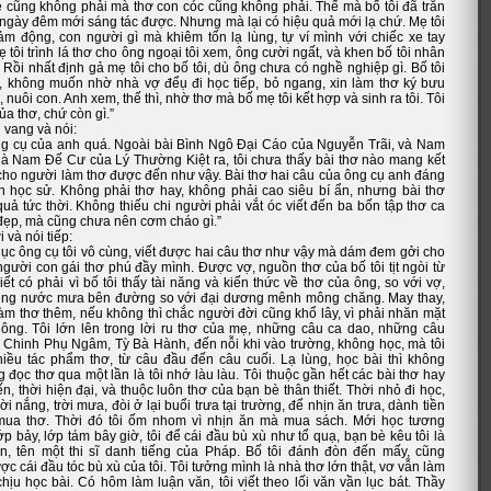
vè cũng không phải mà thơ con cóc cũng không phải. Thế mà bố tôi đã trăn
 ngày đêm mới sáng tác được. Nhưng mà lại có hiệu quả mới lạ chứ. Mẹ tôi
ảm động, con người gì mà khiêm tốn lạ lùng, tự ví mình với chiếc xe tay
 tôi trình lá thơ cho ông ngoại tôi xem, ông cười ngất, và khen bố tôi nhân
. Rồi nhất định gả mẹ tôi cho bố tôi, dù ông chưa có nghề nghiệp gì. Bố tôi
, không muốn nhờ nhà vợ đểụ đi học tiếp, bỏ ngang, xin làm thơ ký bưu
, nuôi con. Anh xem, thế thì, nhờ thơ mà bố mẹ tôi kết hợp và sinh ra tôi. Tôi
ủa thơ, chứ còn gì.”
 vang và nói:
ng cụ của anh quá. Ngoài bài Bình Ngô Đại Cáo của Nguyễn Trãi, và Nam
 Nam Đế Cư của Lý Thường Kiệt ra, tôi chưa thấy bài thơ nào mang kết
 cho người làm thơ được đến như vậy. Bài thơ hai câu của ông cụ anh đáng
 học sử. Không phải thơ hay, không phải cao siêu bí ẩn, nhưng bài thơ
quả tức thời. Không thiếu chi người phải vắt óc viết đến ba bốn tập thơ ca
đẹp, mà cũng chưa nên cơm cháo gì.”
 và nói tiếp:
hục ông cụ tôi vô cùng, viết được hai câu thơ như vậy mà dám đem gởi cho
người con gái thơ phú đầy mình. Được vợ, nguồn thơ của bố tôi tịt ngòi từ
ết có phải vì bố tôi thấy tài năng và kiến thức về thơ của ông, so với vợ,
ũng nước mưa bên đường so với đại dương mênh mông chăng. May thay,
àm thơ thêm, nếu không thì chắc người đời cũng khổ lây, vì phải nhăn mặt
ông. Tôi lớn lên trong lời ru thơ của mẹ, những câu ca dao, những câu
 Chinh Phụ Ngâm, Tỳ Bà Hành, đến nỗi khi vào trường, không học, mà tôi
hiều tác phẩm thơ, từ câu đầu đến câu cuối. Lạ lùng, học bài thì không
 đọc thơ qua một lần là tôi nhớ làu làu. Tôi thuộc gần hết các bài thơ hay
iến, thời hiện đại, và thuộc luôn thơ của bạn bè thân thiết. Thời nhỏ đi học,
rời nắng, trời mưa, đòi ở lại buổi trưa tại trường, để nhịn ăn trưa, dành tiền
mua thơ. Thời đó tôi ốm nhom vì nhịn ăn mà mua sách. Mới học tương
p bảy, lớp tám bây giờ, tôi để cái đầu bù xù như tổ quạ, bạn bè kêu tôi là
n, tên một thi sĩ danh tiếng của Pháp. Bố tôi đánh đòn đến mấy, cũng
c cái đầu tóc bù xù của tôi. Tôi tưởng mình là nhà thơ lớn thật, vơ vẫn làm
hịu học bài. Có hôm làm luận văn, tôi viết theo lối văn vần lục bát. Thầy