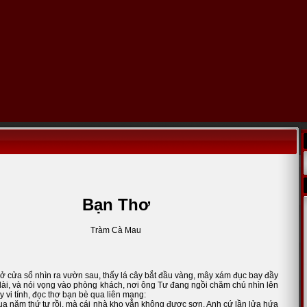
Bạn Thơ
Tràm Cà Mau
ở cửa sổ nhìn ra vườn sau, thấy lá cây bắt đầu vàng, mây xám đục bay đầy
 dài, và nói vọng vào phòng khách, nơi ông Tư đang ngồi chăm chú nhìn lên
vi tính, đọc thơ bạn bè qua liên mạng:
ua năm thứ tư rồi, mà cái nhà kho vẫn không được sơn. Anh cứ lần lửa hứa