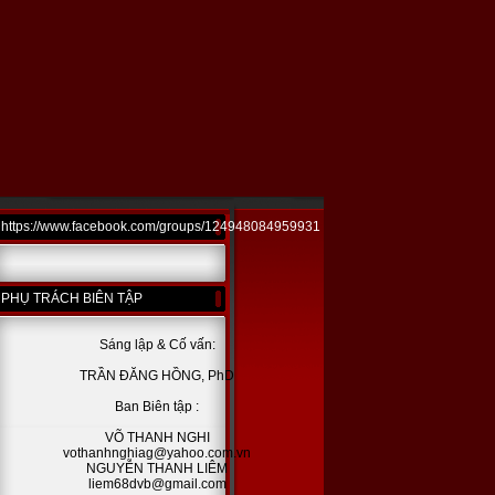
https://www.facebook.com/groups/124948084959931
PHỤ TRÁCH BIÊN TẬP
Sáng lập & Cố vấn:
TRẦN ĐĂNG HỒNG, PhD
Ban Biên tập :
VÕ THANH NGHI
vothanhnghiag@yahoo.com.vn
NGUYỄN THANH LIÊM
liem68dvb@gmail.com