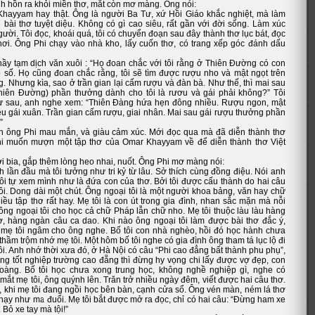
nh hồn ra khỏi miền thơ, mắt còn mơ màng. Ông nói:
hayyam hay thật. Ông là người Ba Tư, xứ Hồi Giáo khắc nghiệt, mà làm
bài thơ tuyệt diệu. Không có gì cao siêu, rất gần với đời sống. Làm xúc
ười. Tôi đọc, khoái quá, tôi có chuyển đoạn sau đây thành thơ lục bát, đọc
ơi. Ông Phi chạy vào nhà kho, lấy cuốn thơ, có trang xếp góc đánh dấu
nầy tạm dịch văn xuôi : “Họ đoan chắc với tôi rằng ở Thiên Đường có con
ô số. Họ cũng đoan chắc rằng, tôi sẽ tìm được rượu nho và mật ngọt trên
 Nhưng kìa, sao ở trần gian lại cấm rượu và đàn bà. Như thế, thì mai sau
Thiên Đường) phần thưởng dành cho tôi là rươu và gái phải không?” Tôi
ư sau, anh nghe xem: “Thiên Đàng hứa hẹn đông nhiều. Rượu ngon, mật
ều gái xuân. Trần gian cấm rượu, giai nhân. Mai sau gái rượu thưởng phần
”
 ông Phi mau mắn, và giàu cảm xúc. Mới đọc qua mà đã diễn thành thơ
hi muốn mượn một tập thơ của Omar Khayyam về để diễn thành thơ Việt
i bia, gắp thêm lòng heo nhai, nuốt. Ông Phi mơ màng nói:
 lần đầu mà tôi tưởng như tri kỷ từ lâu. Sở thích cùng đồng điệu. Nói anh
ôi tự xem mình như là đứa con của thơ. Bởi tôi được cấu thành do hai câu
ôi. Dong dài một chút. Ông ngoại tôi là một người khoa bảng, văn hay chữ
nhiều tập thơ rất hay. Mẹ tôi là con út trong gia đình, nhan sắc mặn mà nỗi
ông ngoại tôi cho học cả chữ Pháp lẫn chữ nho. Mẹ tôi thuộc làu làu hàng
ơ, hàng ngàn câu ca dao. Khi nào ông ngoại tôi làm được bài thơ đắc ý,
mẹ tôi ngâm cho ông nghe. Bố tôi con nhà nghèo, hồi đó học hành chưa
 thầm trộm nhớ mẹ tôi. Một hôm bố tôi nghe có gia đình ông tham tá lục lộ đi
ôi. Anh nhớ thời xưa đó, ở Hà Nội có câu “Phi cao đẳng bất thành phu phụ”,
ông tốt nghiệp trường cao đẵng thì đừng hy vọng chi lấy được vợ đẹp, con
àng. Bố tôi học chưa xong trung học, không nghề nghiệp gì, nghe có
 mắt mẹ tôi, ông quýnh lên. Trăn trở nhiều ngày đêm, viết được hai câu thơ.
 khi mẹ tôi đang ngồi học bên bàn, cạnh cửa sổ. Ông vén màn, ném lá thơ
chạy như ma đuổi. Mẹ tôi bắt được mở ra đọc, chỉ có hai câu: “Đừng ham xe
 Bỏ xe tay mà tội!”