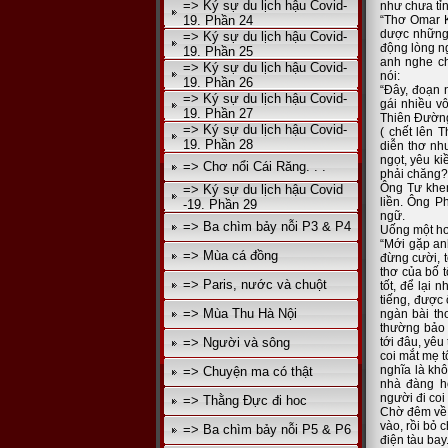
=> Ký sự du lịch hậu Covid-
như chưa tỉ
19. Phần 24
“Thơ Omar K
dược những 
=> Ký sự du lịch hậu Covid-
động lòng ng
19. Phần 25
anh nghe ch
=> Ký sự du lịch hậu Covid-
nói:
19. Phần 26
“Đây, đoạn 
=> Ký sự du lịch hậu Covid-
gái nhiều v
19. Phần 27
Thiên Đường.
=> Ký sự du lịch hậu Covid-
( chết lên 
19. Phần 28
diễn thơ nh
ngọt, yêu ki
=> Chơ nổi Cái Răng. . .
phải chăng?
Ông Tư khen
=> Ký sự du lịch hậu Covid
liền. Ông P
-19. Phần 29
ngữ.
=> Ba chìm bảy nỗi P3 & P4
Uống một hơ
“Mới gặp anh
=> Mùa cá đồng
đừng cười, t
thơ của bố t
=> Paris, nước và chuột
tốt, để lại 
tiếng, được 
=> Mùa Thu Hà Nội
ngàn bài th
thường bảo 
=> Người và sông
tới đâu, yêu
coi mắt mẹ t
nghĩa là kh
=> Chuyện ma có thật
nhà đàng ho
người đi coi
=> Thằng Đực đi hoc
Chờ đêm về,
vào, rồi bỏ 
=> Ba chìm bảy nỗi P5 & P6
điện tàu bay.