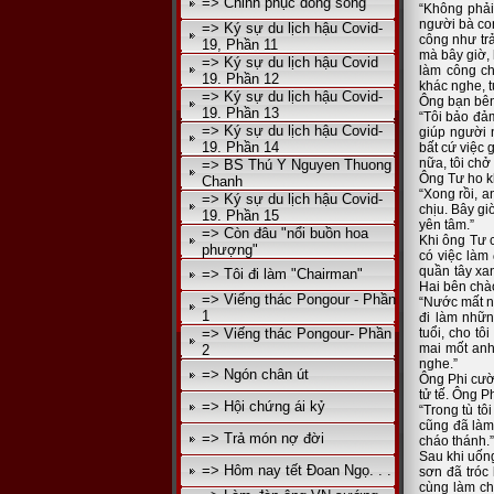
=> Chinh phục dòng sông
“Không phải
người bà con
=> Ký sự du lịch hậu Covid-
công như tr
19, Phần 11
mà bây giờ, 
=> Ký sự du lịch hậu Covid
làm công ch
19. Phần 12
khác nghe, t
=> Ký sự du lịch hậu Covid-
Ông bạn bên 
19. Phần 13
“Tôi bảo đả
=> Ký sự du lịch hậu Covid-
giúp người 
19. Phần 14
bất cứ việc
nữa, tôi ch
=> BS Thú Y Nguyen Thuong
Ông Tư ho kh
Chanh
“Xong rồi, a
=> Ký sự du lịch hậu Covid-
chịu. Bây gi
19. Phần 15
yên tâm.”
=> Còn đâu "nổi buồn hoa
Khi ông Tư 
phượng"
có việc làm
quần tây xa
=> Tôi đi làm "Chairman"
Hai bên chào
=> Viếng thác Pongour - Phần
“Nước mất nh
1
đi làm nhữn
=> Viếng thác Pongour- Phần
tuổi, cho t
mai mốt anh
2
nghe.”
=> Ngón chân út
Ông Phi cười
tử tế. Ông Ph
=> Hội chứng ái kỷ
“Trong tù t
cũng đã làm
=> Trả món nợ đời
cháo thánh.”
Sau khi uống
=> Hôm nay tết Đoan Ngọ. . .
sơn đã tróc
cùng làm ch