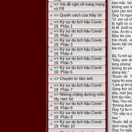
hẹn mãi. Sơn
=> Vài đề nghị về trang mạng
không sơn k
và FB
luôn căn nhà
=> Quyển sách của thầy tôi
Ông Tư ngưn
“Ừ, em cứ c
=> Ký sự du lịch hậu Covid-
tù ngồi có 
19. Phần 1
tử tế. Suốt 
=> Ký sự du lịch hậu Covid-
nữa. Ăn thì
19. Phần 2
Bữa ăn của t
=> Ký sự du lịch hậu Covid-
trái chuối,
Nước Mỹ chi
19. Phần 3
kia mà.”
=> Ký sự du lịch hậu Covid-
19. Phần 4
Bà Tư trở lại
=> Ký sự du lịch hậu Covid-
“Nầy, anh đ
19. Phần 5
léng phéng 
=> Ký sự du lịch hậu Covid-
không thì em
19. Phần 6
đừng tiếc.”
“Được rồi. 
=> Chuyện từ tấm ảnh
ngày thì xon
“Làm gì thì 
=> Ký sự du lịch hậu Covid-
Sáng thứ bả
19. Phần 7
dây, một ôn
=> Những chặng đường miền
tỉnh táo hẳn,
tây nam bộ.
“Bác Thư mờ
=> Ký sự du lịch hậu Covid-
“Không được
19. Phần 8
Ông Tư tiu n
=> Ký sự du lịch hậu Covid-
“Tôi sắp ra
19. Phần 9
sau.”
=> Ký sự du lịch hậu Covid-
“Rước Mễ là
19. Phần 10
rảnh rang lắ
Ông Tư ngần 