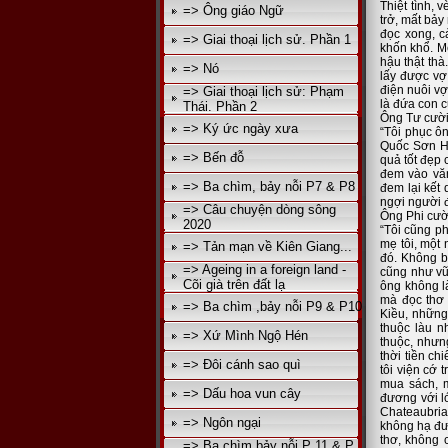
Thiệt tình, 
=> Ông giáo Ngữ
trở, mất bảy
đọc xong, c
=> Giai thoại lịch sử. Phần 1
khốn khổ. Mẹ
hậu thật thà
=> Nó
lấy được vợ
điện nuôi vợ
=> Giai thoại lịch sử: Phạm
là đứa con c
Thái. Phần 2
Ông Tư cười
=> Ký ức ngày xưa
“Tôi phục ô
Quốc Sơn Hà
=> Bến đỗ
quả tốt đẹp
đem vào văn
=> Ba chìm, bảy nỗi P7 & P8
đem lại kết 
ngợi người 
=> Câu chuyện dòng sông
Ông Phi cười
2020
“Tôi cũng p
mẹ tôi, một 
=> Tản mạn về Kiên Giang...
đó. Không bi
=> Ageing in a foreign land -
cũng như v
Cõi già trên đất lạ
ông không l
mà đọc thơ 
=> Ba chìm ,bảy nỗi P9 & P10
Kiều, những
thuộc làu n
=> Xứ Mình Ngộ Hén
thuộc, nhưng
thời tiền ch
=> Đôi cánh sao quì
tôi viện cớ t
mua sách, 
=> Dấu hoa vun cây
đương với lớ
Chateaubria
=> Ngôn ngại
không hạ đượ
thơ, không c
=> Ba chìm bảy nỗi P 11 & P