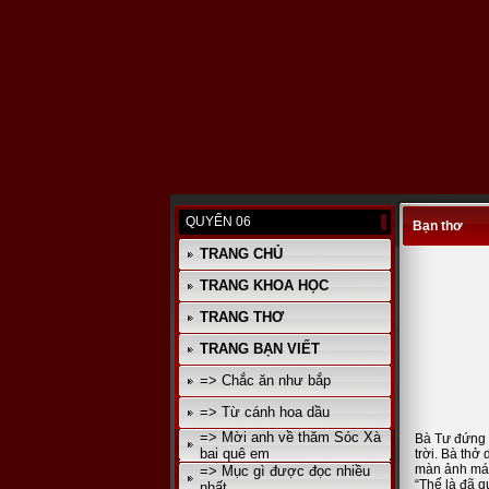
QUYỂN 06
Bạn thơ
TRANG CHỦ
TRANG KHOA HỌC
TRANG THƠ
TRANG BẠN VIẾT
=> Chắc ăn như bắp
=> Từ cánh hoa dầu
=> Mời anh về thăm Sóc Xà
Bà Tư đứng 
bai quê em
trời. Bà thở
màn ảnh máy 
=> Mục gì được đọc nhiều
“Thế là đã q
nhất