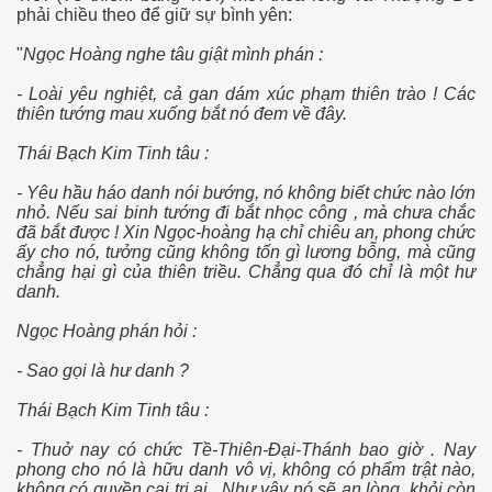
phải chiều theo để giữ sự bình yên:
hần 29
"
Ngọc Hoàng nghe tâu giật mình phán :
- Loài yêu nghiệt, cả gan dám xúc phạm thiên trào ! Các
thiên tướng mau xuống bắt nó đem về đây.
Thái Bạch Kim Tinh tâu :
- Yêu hầu háo danh nói bướng, nó không biết chức nào lớn
nhỏ. Nếu sai binh tướng đi bắt nhọc công , mà chưa chắc
đã bắt được ! Xin Ngọc-hoàng hạ chỉ chiêu an, phong chức
ấy cho nó, tưởng cũng không tốn gì lương bỗng, mà cũng
chẳng hại gì của thiên triều. Chẳng qua đó chỉ là một hư
danh.
Ngọc Hoàng phán hỏi :
- Sao gọi là hư danh ?
Thái Bạch Kim Tinh tâu :
- Thuở nay có chức Tề-Thiên-Ðại-Thánh bao giờ . Nay
phong cho nó là hữu danh vô vị, không có phẩm trật nào,
không có quyền cai trị ai . Như vậy nó sẽ an lòng, khỏi còn