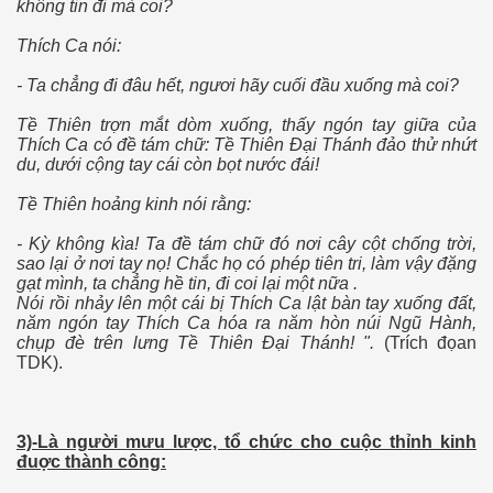
không tin đi mà coi?
Thích Ca nói:
n 2
- Ta chẳng đi đâu hết, ngươi hãy cuối đầu xuống mà coi?
Tề Thiên trợn mắt dòm xuống, thấy ngón tay giữa của
Thích Ca có đề tám chữ: Tề Thiên Ðại Thánh đảo thử nhứt
du, dưới cộng tay cái còn bọt nước đái!
Tề Thiên hoảng kinh nói rằng:
- Kỳ không kìa! Ta đề tám chữ đó nơi cây cột chống trời,
3
sao lại ở nơi tay nọ! Chắc họ có phép tiên tri, làm vậy đặng
gạt mình, ta chẳng hề tin, đi coi lại một nữa .
Nói rồi nhảy lên một cái bị Thích Ca lật bàn tay xuống đất,
năm ngón tay Thích Ca hóa ra năm hòn núi Ngũ Hành,
chụp đè trên lưng Tề Thiên Ðại Thánh! ".
(Trích đọan
TDK).
3)-Là người mưu lược, tổ chức cho cuộc thỉnh kinh
ửa giá
đuợc thành công: