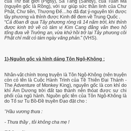
của Trư bát giới (Pigsy), Sa Tăng (Sandy), của Tuấn Mã
hần 9
(nguyên gốc là Rồng), với sự giúp sức thần linh của Chư
Phật, Chư tiên, Thượng Đế…họ đã đạt ý-nguyên tới được
tây phương và thỉnh được Kinh để đem về Trung Quốc .
hần 10
“
Cả đòan đi qua Tây phương ròng rã 14 năm trờì, khi thỉnh
được kinh trở về có tám vị Kim Cang đằng vân theo hộ
tống đưa về Trường an, vừa khứ hồi trở lại Tây phưong cõi
Phật chỉ mất có tám ngày vãng phản.
” (VHS).
hần 11
hần 12
1)-Nguồn gốc và hình dáng Tôn Ngộ-Không :
hần 13
Nhân-vật chính trong truyện là Tôn Ngộ-Không (nên truyện
hần 14
còn có tên là Cuộc Hành Trình của Tề Thiên Đại Thánh -
The Adventure of Monkey King), nguyên gốc là con khỉ do
khí Âm Dương trời đất tạo thành nên thóat được sự chi
anh
phối của ngũ hành. Nguồn gốc tên của Tôn Ngộ-Không là
do Tổ sư Tu Bồ-Đề truyền Đạo đặt cho :
hần 15
"Hầu vương thưa :
ng"
- Thưa thầy , tôi không cha mẹ !