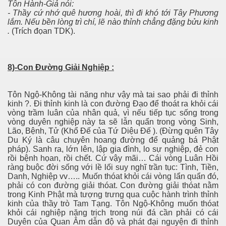
Tôn Hành-Giả nói:
- Thầy cứ nhớ quê hương hoài, thì đi khó tới Tây Phương
lắm. Nếu bền lòng trì chí, lẽ nào thỉnh chẳng đặng bửu kinh
.
(Trích đọan TDK).
8)-Con Đường Giải Nghiệp :
y
Tôn Ngộ-Không tài năng như vậy mà tai sao phải đi thỉnh
kinh ?. Đi thỉnh kinh là con đường Đạo để thoát ra khỏi cái
vòng trầm luân của nhân quả, vì nếu tiếp tục sống trong
vòng duyên nghiệp này ta sẽ lẫn quẩn trong vòng Sinh,
. .
Lão, Bệnh, Tử (Khổ Đế của Tứ Diệu Đế ). (Đừng quên Tây
Du Ký là câu chuyên hoang đường để quảng bá Phật
pháp). Sanh ra, lớn lên, lập gia đình, lo sự nghiệp, đẻ con
rồi bệnh họan, rồi chết. Cứ vậy mãi… Cái vòng Luân Hồi
ràng buộc đời sống với lề lối suy nghĩ trần tục: Tình, Tiền,
Danh, Nghiệp vv….. Muốn thóat khỏi cái vòng lẩn quẩn đó,
phải có con đường giải thóat. Con đường giải thóat nằm
trong Kinh Phật mà tượng trưng qua cuộc hành trình thỉnh
kinh của thầy trò Tam Tạng. Tôn Ngộ-Không muốn thóat
khỏi cái nghiệp nặng trịch trong núi đá cần phải có cái
Duyên của Quan Âm dẫn độ và phát đại nguyện đi thỉnh