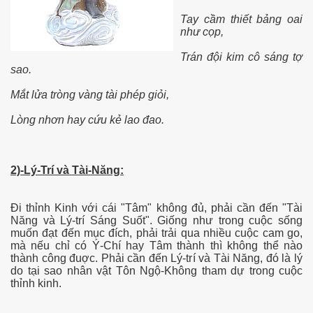
Tay cầm thiết bảng oai
như cọp,
ần 18.
Trán đội kim cô sáng tợ
sao.
hần 19
Mắt lửa tròng vàng tài phép giỏi,
Lòng nhơn hay cứu kẻ lao đao.
hần 20
hần 21
2)-Lý-Trí và Tài-Năng:
hần 22
Đi thỉnh Kinh với cái "Tâm" không đủ, phải cần đến "Tài
Năng và Lý-trí Sáng Suốt". Giống như trong cuộc sống
muốn đạt đến mục đích, phải trải qua nhiều cuộc cam go,
mà nếu chỉ có Ý-Chí hay Tâm thành thì không thể nào
thành công đuợc. Phải cần đến Lý-trí và Tài Năng, đó là lý
do tại sao nhân vật Tôn Ngộ-Không tham dự trong cuộc
thỉnh kinh.