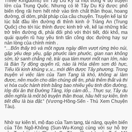
Three Kingdoms) thì Tây Du Ký là một trong 4 bộ truyện
lớn của Trung Quốc. Nhưng có lẽ Tây Du Ký được phổ
biến rộng rãi hơn hết nhờ vào tính chất thần thọai, hoang
ần 1
đường, dí dỏm, phật pháp của câu chuyện. Truyện kể lại từ
lúc bắt đầu lên đường đi thỉnh kinh ở Tràng An (Trung
ần 2
Quốc) cho tới lúc thỉnh được kinh trở về, kể lại những trắc
trở trên đường đi, phải đối phó với thời tiết, đói khổ, ma
ần 3
quái quyến rũ hay yêu tinh tấn công dọc đường hay sự
nản lòng của chính mình .
“
…Bốn thấy trò và một ngựa ngày đêm vượt rừng trèo núi,
hần 4
gặp yêu dẹp yêu, gặp phước làm phước, gian nan không
sờn, tử sanh chẳng nệ, trải qua tám mươi mốt nạn lớn, nào
hần 5
là Bàn Ty động quyến rũ, nào là Hỏa diệm sơn đỏ hực,
Tiểu lôi kinh khủng v..v... mới đến được Tây phương. Trong
hần 6
truyện vì việc làm của Tam Tạng là khó, không ai làm
được, nên muốn cho dân chúng dễ tin, phải thêm thắt và thi
vị hóa cuộc hành trình bằng bao nhiêu yêu tinh đón đường,
lớp đòi ăn thịt Đường Tăng, lớp cám dỗ... Thực sự, Tây du
diễn nghĩa là một bộ truyện thần thoại, hầu hết sự kiện, tình
hần 7
tiết đều là bịa đặt.
“ (Vương-Hồng-Sển - Thú Xem Chuyện
Tàu).
 nam bộ.
Nhờ sự kiên trì, mộ đạo của Tam tạng, tài năng, quyền biến
hần 8
của Tôn Ngộ-Không (Sun-Wu-Kong) cùng với sự hỗ trợ