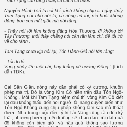
"Tam Tạng cằn rằng hoài, cả canh cả buổi.
Nguyên Hành-Giả là cốt khỉ, tánh không chịu ai ngầy, thấy
Tam Tạng nói nhỏ nói to, cà riềng cà tỏi, nín hoài không
đặng, trợn con mắt giộc mà nói rằng:
- Thầy nói tôi làm không đặng Hòa Thượng, đi không tới
Tây Phương, thôi thầy chẳng nói cằn rằn làm chi, để tôi trở
về cho rảnh .
Tam Tạng chưa kịp nói lại, Tôn Hành-Giả nói lớn rằng:
- Tôi đi đó .
Vùng nhảy lên một cái, bay thẳng về hướng Ðông."
(trích
dẫn TDK).
Cái Sân Giận, nóng nảy cần phải có kỷ cương, khuôn
phép mà trị. Đó là vòng Kim Cô niền trên đầu Tôn Ngộ-
Không . Mỗi khi Tam Tạng niệm chú thì vòng Kim Cô xiết
lại đau không thấu, đến nỗi người tài năng quyền biến như
Tôn Ngộ-Không cũng chịu phép không làm sao mà thóat
được. Như trong cuộc đời Lý-trí Tài Năng cũng cần đến kỷ
luật, phương hướng, nếu không sẽ chao dao trôi dạt quá
độ không còn biên giới và hậu quả không sao lường