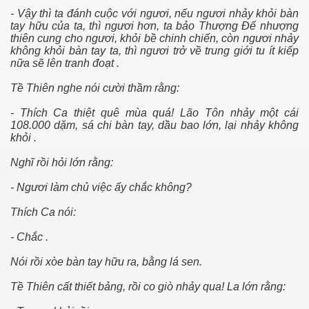
- Vậy thì ta đánh cuộc với ngươi, nếu ngươi nhảy khỏi bàn
tay hữu của ta, thì ngươi hơn, ta bảo Thượng Ðế nhượng
thiên cung cho ngươi, khỏi bề chinh chiến, còn ngươi nhảy
không khỏi bàn tay ta, thì ngươi trở về trung giới tu ít kiếp
nữa sẽ lên tranh đoạt .
Tề Thiên nghe nói cười thầm rằng:
- Thích Ca thiệt quê mùa quá! Lão Tôn nhảy một cái
108.000 dặm, sá chi bàn tay, dầu bao lớn, lại nhảy không
khỏi .
Nghĩ rồi hỏi lớn rằng:
- Ngươi làm chủ việc ấy chắc không?
i
Thích Ca nói:
- Chắc .
Nói rồi xòe bàn tay hữu ra, bằng lá sen.
Tề Thiên cất thiết bảng, rồi co giò nhảy qua! La lớn rằng: