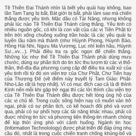
Tề Thiên Đại Thánh nhìn là biết yêu quái hay không, bao
lần Tam Tạng bị bắt, Bát giới bị bắt, phải làm sao mà chiến
thắng được yêu tinh. Mặc dầu có Tài Năng, nhưng không
phải lúc nào Tề Thiên Đại Thánh cũng thắng. Yêu tinh có
nhiều nguồn gốc, có khi là con vật của các vị Tiên Phật từ
trên trời xổng chuồng xuống trần hoặc là các yêu quái tu
luyện lâu năm mà thành (như Hùynh Phong, Hùynh Bào,
Hồng Hài Nhi, Ngưu Ma Vươmg, Lục nhỉ kiến hầu, Hùynh
Sư...vv…). Phải điều tra ra gốc ngọn để chiến thắng.
 Tây Nguyên. P 3
Những lúc như thế Tề Thiên Đại Thánh phải dùng mưu
chước, dùng sự phân tích do tin tức thu lượm từ các vị thổ-
thần, thổ-địa địa phương cung cấp để điều tra xuất xứ của
yêu tinh rồi từ đó xin viện trợ của Chư Phật, Chư Tiên hay
của Thượng Đế (về điểm này truyết lý Tam Giáo: Phật-
Nho-Lão rất là hợp nhất). Vì có mục đích cao cả là đi thỉnh
Kinh nên mỗi khi gặp trở ngại thì các lời thỉnh cầu viện trợ
ường Sơn
của Tề Thiên Đại Thánh đều được hết lòng ủng hộ của
các vị chủ tể. Trong cuộc sống hiện nay có muôn vàn trở
ngại, phải có sự phân tích, có kế họach đối phó và vượt
qua, phải có sự phối hợp các tài năng khác nhau, phải có
i
đuợc những tin tức và phương tiện thông-tin nhanh chóng
để kịp thời ứng phó với cảnh huống. Ngành tin học
(Information Technolology) được phát triển để đáp ứng nhu
cầu đó, nhất là trong cuộc chiến tranh chống khủng-bố và