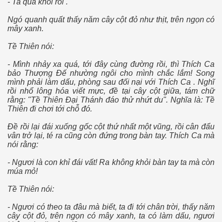
- Ta qua khỏi rồi .
ng Cửu Long
Ngó quanh quất thấy năm cây cột đỏ như thịt, trên ngọn có
mây xanh.
Tề Thiên nói:
- Mình nhảy xa quá, tới đây cùng đường rồi, thì Thích Ca
bảo Thượng Ðế nhường ngôi cho mình chắc lắm! Song
mình phải làm dấu, phòng sau đối nại với Thích Ca . Nghĩ
rồi nhổ lông hóa viết mực, đề tại cây cột giữa, tám chữ
rằng: "Tề Thiên Ðại Thánh đáo thử nhứt du". Nghĩa là: Tề
Thiên đi chơi tới chỗ đó.
Ðề rồi lại đái xuống gốc cột thứ nhất một vũng, rồi cân đẩu
vân trở lại, té ra cũng còn đứng trong bàn tay. Thích Ca mà
nói rằng:
- Ngươi là con khỉ đái vất! Ra không khỏi bàn tay ta mà còn
múa mỏ!
Tề Thiên nói:
- Ngươi có theo ta đâu mà biết, ta đi tới chân trời, thấy năm
cây cột đỏ, trên ngọn có mây xanh, ta có làm dấu, ngươi