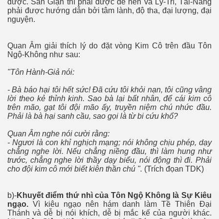
được. Sân Giận thì phải được đè nén và Lý-Trí, Tài-Năng
phải được hướng dẫn bởi tâm lành, độ tha, đại lượng, đại
nguyện.
Quan Âm giải thích lý do đặt vòng Kim Cô trên đầu Tôn
Ngộ-Không như sau:
"Tôn Hành-Giả nói:
- Bà báo hại tôi hết sức! Ðã cứu tôi khỏi nạn, tôi cũng vâng
lời theo kẻ thỉnh kinh. Sao bà lại bất nhân, để cái kim cô
trên mão, gạt tôi đội mão ấy, truyền niệm chú nhức đầu.
Phải là bà hại sanh cầu, sao gọi là từ bi cứu khổ?
Quan Âm nghe nói cười rằng:
- Ngươi là con khỉ nghịch mạng; nói không chịu phép, dạy
chẳng nghe lời. Nếu chẳng niềng đầu, thì làm hung như
trước, chẳng nghe lời thầy dạy biểu, nói động thì đi. Phải
cho đội kim cô mới biết kiên thần chú ".
(Trích đọan TDK)
b)-
Khuyết điểm thứ nhì của Tôn Ngộ Không là Sự Kiêu
ngạo.
Vì kiêu ngạo nên hám danh làm Tề Thiên Đại
Thánh và dễ bị nói khích, dễ bị mắc kế của người khác.