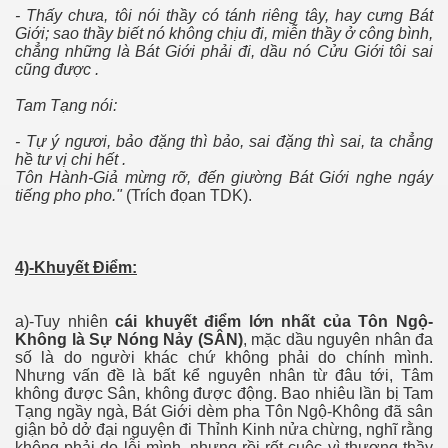
- Thấy chưa, tôi nói thầy có tánh riêng tây, hay cưng Bát
Giới; sao thầy biết nó không chịu đi, miễn thầy ở công bình,
chẳng những là Bát Giới phải đi, dầu nó Cửu Giới tôi sai
cũng được .
Tam Tạng nói:
- Tự ý ngươi, bảo đặng thì bảo, sai đặng thì sai, ta chẳng
hề tư vị chi hết .
Tôn Hành-Giả mừng rỡ, đến giường Bát Giới nghe ngáy
tiếng pho pho."
(Trích đọan TDK).
4)-Khuyết Điểm:
a)-Tuy nhiên
cái khuyết điểm lớn nhất của Tôn Ngộ-
Không là Sự Nóng Nảy (SÂN)
, mặc dầu nguyên nhân đa
số là do người khác chứ không phải do chính mình.
Nhưng vấn đề là bất kể nguyên nhân từ đâu tới, Tâm
không được Sân, không được động. Bao nhiêu lần bị Tam
Tạng ngầy ngà, Bát Giới dèm pha Tôn Ngộ-Không đã sân
giận bỏ dở đại nguyện đi Thỉnh Kinh nửa chừng, nghĩ rằng
không phải do lỗi mình, nhưng rồi rốt cuộc vì thương thầy