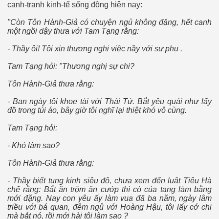
cạnh-tranh kinh-tế sống động hiện nay:
"Còn Tôn Hành-Giả có chuyện ngủ không đặng, hết canh
một ngồi dậy thưa với Tam Tạng rằng:
- Thầy ôi! Tôi xin thương nghị việc nầy với sư phụ .
Tam Tạng hỏi: "Thương nghị sự chi?
ổi
Tôn Hành-Giả thưa rằng:
- Ban ngày tôi khoe tài với Thái Tử. Bắt yêu quái như lấy
đồ trong túi áo, bây giờ tôi nghĩ lại thiệt khó vô cùng.
Tam Tạng hỏi:
- Khó làm sao?
Tôn Hành-Giả thưa rằng:
- Thầy biết tụng kinh siêu độ, chưa xem đến luật Tiêu Hà
chế rằng: Bắt ăn trộm ăn cướp thì có của tang làm bằng
mới đặng. Nay con yêu ấy làm vua đã ba năm, ngày lâm
triều với bá quan, đêm ngủ với Hoàng Hậu, tôi lấy cớ chi
mà bắt nó, rồi mới hài tội làm sao ?