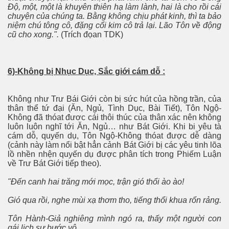
Ðộ, một, một là khuyên thiên hạ làm lành, hai là cho rồi cái
chuyện của chúng ta. Bằng không chịu phát kinh, thì ta bảo
niệm chú tông cô, đặng cổi kim cô trả lại. Lão Tôn về động
cũ cho xong.".
(Trích đọan TDK)
6)-Không bị Nhục Dục, Sắc giới cám dỗ :
Không như Trư Bái Giới còn bị sức hút của hồng trần, của
thân thể tứ đại (Ăn, Ngủ, Tình Dục, Bài Tiết), Tôn Ngộ-
Không đã thóat đươc cái thôi thúc của thân xác nên không
luôn luôn nghĩ tới Ăn, Ngủ… như Bát Giới. Khi bi yêu tà
cám dỗ, quyến dụ, Tôn Ngộ-Không thóat được dễ dàng
(cảnh này làm nổi bật hẳn cảnh Bát Giới bị các yêu tinh lõa
lồ nhền nhện quyến dụ được phân tích trong Phiếm Luận
về Trư Bát Giới tiếp theo).
"Ðến canh hai trăng mới mọc, trận gió thổi ào ào!
Gió qua rồi, nghe mùi xạ thơm tho, tiếng thổi khua rổn rảng.
Tôn Hành-Giả nghiêng mình ngó ra, thấy một người con
gái lịch sự bước vô.