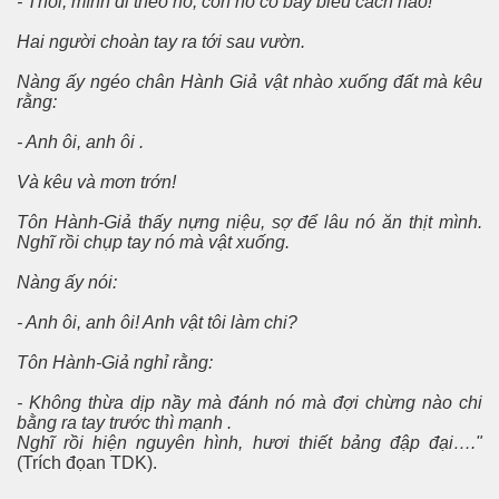
- Thôi, mình đi theo nó, còn nó có bày biểu cách nào!
Hai người choàn tay ra tới sau vườn.
 .
Nàng ấy ngéo chân Hành Giả vật nhào xuống đất mà kêu
rằng:
- Anh ôi, anh ôi .
Và kêu và mơn trớn!
Tôn Hành-Giả thấy nựng niệu, sợ để lâu nó ăn thịt mình.
Nghĩ rồi chụp tay nó mà vật xuống.
Nàng ấy nói:
- Anh ôi, anh ôi! Anh vật tôi làm chi?
Tôn Hành-Giả nghỉ rằng:
- Không thừa dịp nầy mà đánh nó mà đợi chừng nào chi
bằng ra tay trước thì mạnh .
Nghĩ rồi hiện nguyên hình, hươi thiết bảng đập đại…."
(Trích đọan TDK).