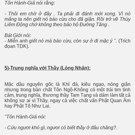
Tôn Hành-Giả nói rằng:
- Thôi em chờ ở đây . Ta phải đi đánh mới xong. Vì nó
mắng ta nên giết nó báo cừu cho đã giận. Rồi trở về Thùy
Liêm Ðộng chớ không theo bảo hộ Ðường Tăng .
Bát Giới nói:
- Miễn anh giết nó mà báo cừu, còn sự ở đi mặc ý ".
(Trích
đọan TDK).
5)-Trung nghĩa với Thầy (Lòng Nhân):
Mặc dầu nguyên gốc là Khỉ đá, kiêu ngạo, nóng giận
nhưng trong bản chất Tôn Ngộ-Không có một trái tim tình
cảm, trung nghĩa, thương thầy Tam Tạng và dám làm tất cả
không sợ ai vì Thầy, ngay cả việc chất vấn Phật Quan Âm
hay Phật Tổ Như Lai.
"Tôn Hành-Giả nói:
- Cứu ngươi khó gì, ngươi có biết thầy ở đâu chăng?.