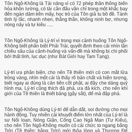
hần 23
Tôn Ngộ-Không là Tài năng vì có 72 phép thần thông biến
hóa khôn lường, có tài cân đẩu vân chỉ trong một khắc bay
đến ngàn dặm trên mây, học trò của Tôn giả tu bồ đề. Tánh
tình lý lắc, nhanh nhẹn, thẳng thắn, không nịnh bợ, nhưng
nóng nảy và tự kiêu ….
Tôn Ngộ-Không là Lý-trí vì trong mọi cảnh huống Tôn Ngộ-
Không biết phân biệt Phải Trái, quyết định theo cái nhìn tận
chiều sâu của cảnh-huống và vấn-đề mà không bị chi phối
bởi thất tình, lục dục (như Bát Giới hay Tam Tạng).
hần 24
Lý-trí ưa phân biện, cho nên Tề thiên mới có con mắt lửa
hần 25
tròng vàng, nhìn một cái là thấy rõ bản chất và hiện tượng,
biết ngay ai đúng là căn tiên cốt phật, ai đậy che dáng quỷ
hình ma. Lý-trí cũng thích đả phá, ưa đả kích, cho nên khí
hần 26
giới của Tề thiên là thiết bảng (gậy sắt), để mà đập phá.
hần 27
Tôn Ngộ-Không dùng Lý-trí để dẫn dắt, soi đường cho mọi
hần 28
hành động. Tuy nhiên cái khuyết điểm lớn nhất của Lý-trí là
sự Nổi loạn, Nóng Giận, Cống Cao Ngã Mạn (Tự Kiêu),
cho nên Tôn Ngộ-Không muốn có cái chức to ngang bằng
Trời (Tề thiên: bằng Trời) mới thỏa lòng và Thượng Đế