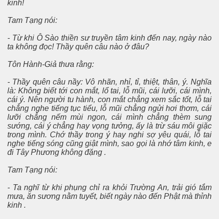
kinh!
Tam Tạng nói:
- Từ khi Ô Sào thiền sư truyền tâm kinh đến nay, ngày nào
ta không đọc! Thầy quên câu nào ở đâu?
Tôn Hành-Giả thưa rằng:
- Thầy quên câu nầy: Vô nhãn, nhỉ, tỉ, thiệt, thân, ý. Nghĩa
là: Không biết tới con mắt, lổ tai, lỗ mũi, cái lưỡi, cái mình,
cái ý. Nên người tu hành, con mắt chẳng xem sắc tốt, lỗ tai
chẳng nghe tiếng tục tiểu, lỗ mũi chẳng ngửi hơi thơm, cái
lưỡi chẳng nếm mùi ngon, cái mình chẳng thèm sung
sướng, cái ý chẳng hay vọng tưởng, ấy là trừ sáu môi giặc
trong mình. Chớ thầy trong ý hay nghi sợ yêu quái, lỗ tai
nghe tiếng sóng cũng giật mình, sao gọi là nhớ tâm kinh, e
đi Tây Phương không đặng .
Tam Tạng nói:
- Ta nghĩ từ khi phụng chỉ ra khỏi Trường An, trải gió tắm
mưa, ăn sương nằm tuyết, biết ngày nào đến Phật mà thỉnh
kinh .