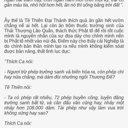
gân màu tía, nhỏ hột hơn hết, ăn nó thì sống bằng trời đất ".
Ấy thế là Tề Thiên Đại Thánh thích quá ăn gần hết vườn
chẳng nể ai hết. Lại còn ăn trộm thuốc trường sinh của
Thái Thượng Lão Quân, thách thức Phật tổ để rồi rốt cuộc
mình là nguyên nhân của sự đọa dày cho chính mình nên
bị Phật tổ nhốt vào núi đá. Điểm này cho thấy cái Nghiệp là
do chính bản thân mình tạo ra nếu mình không kiểm sóat
đuợc bản năng, thất tình lục dục:
"Thích Ca nói:
- Ngươi trừ phép trường sanh và biến hóa ra, còn phép chi
hay nửa chăng, mà dám đòi nhường ngôi Thượng Ðế?
Tề Thiên nói:
- Ta có phép rất nhiều, 72 phép huyền công, luyện đặng
trường sanh bất tử, và cân đẩu vân cũng hay, nhảy một
nhảy hơn 108.000 dặm. Tài phép như vậy làm vua trời
không xứng hay sao?
Đa Kao
Thích Ca nói: