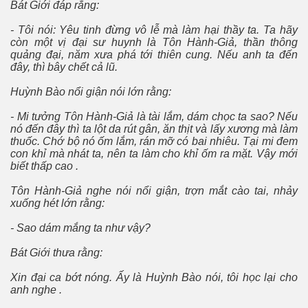
Bát Giới đáp rằng:
- Tôi nói: Yêu tinh đừng vô lễ mà làm hại thầy ta. Ta hãy
còn một vị đại sư huynh là Tôn Hành-Giả, thần thông
quảng đại, năm xưa phá tới thiên cung. Nếu anh ta đến
đây, thì bây chết cả lũ.
Huỳnh Bào nổi giận nói lớn rằng:
- Mi tưởng Tôn Hành-Giả là tài lắm, dám chọc ta sao? Nếu
nó đến đây thì ta lột da rút gân, ăn thịt và lấy xương mà làm
thuốc. Chớ bộ nó ốm lắm, rán mỡ có bai nhiêu. Tại mi đem
con khỉ mà nhát ta, nên ta làm cho khỉ ốm ra mặt. Vậy mới
biết thấp cao .
Tôn Hành-Giả nghe nói nổi giận, trợn mắt cào tai, nhảy
xuống hét lớn rằng:
- Sao dám mắng ta như vậy?
Bát Giới thưa rằng:
Xin đại ca bớt nóng. Ấy là Huỳnh Bào nói, tôi học lại cho
anh nghe .