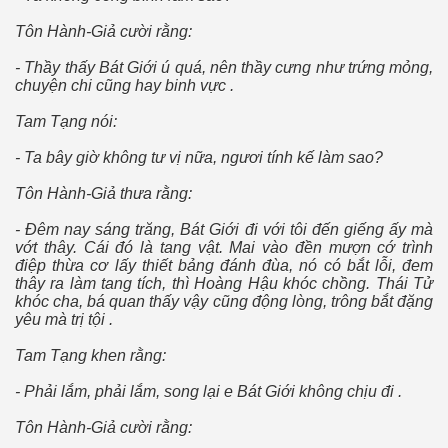
Tôn Hành-Giả cười rằng:
- Thầy thấy Bát Giới ú quá, nên thầy cưng như trứng mỏng,
chuyện chi cũng hay binh vực .
Tam Tạng nói:
- Ta bây giờ không tư vị nữa, ngươi tính kế làm sao?
 5
Tôn Hành-Giả thưa rằng:
ổ thạch
- Ðêm nay sáng trăng, Bát Giới đi với tôi đến giếng ấy mà
vớt thây. Cái đó là tang vật. Mai vào đền mượn cớ trình
điệp thừa cơ lấy thiết bảng đánh đùa, nó có bắt lỗi, đem
thây ra làm tang tích, thì Hoàng Hậu khóc chồng. Thái Tử
khóc cha, bá quan thấy vậy cũng động lòng, trông bắt đặng
yêu mà trị tội .
Tam Tạng khen rằng:
- Phải lắm, phải lắm, song lại e Bát Giới không chịu đi .
iếp theo
Tôn Hành-Giả cười rằng: