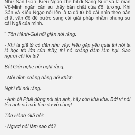
Như Sân Giận, Kiêu Ngạo che bít đi Sáng Suốt và là màn
Vô-Minh ngăn cản sự thấy bản chất của đối tượng. Khi
Sân và Kiêu Ngạo nổi lên là ta đã từ bỏ cái nhìn theo bản
chất vấn đề để bước sang cái giải pháp nhằm phụng sự
cái Ngã của mình.
"
Tôn Hành-Giả nổi giận nói rằng:
- Khi ta giã từ có dặn như vầy: Nếu gặp yêu quái thì nói ta
là học trò lớn của thầy, thì nó chẳng dám làm hại. Sao
ngươi cãi lời ta?
Bát Giới nghe nói nghĩ rằng:
- Môi hỉnh chẳng bằng nói khích .
Nghĩ rồi nói rằng:
- Anh ôi! Phải đừng nói tên anh, hãy còn khá khá. Bởi vì nói
tên anh nó mới làm dữ vô cùng!
Tôn Hành-Giả hỏi:
- Ngươi nói làm sao đó?