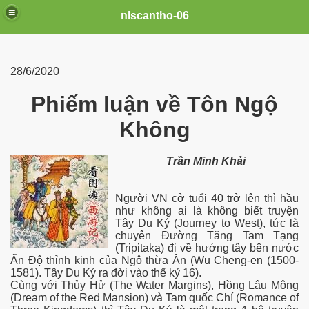
nlscantho-06
28/6/2020
Phiếm luận về Tôn Ngộ
Không
Trần Minh Khải
Người VN cở tuổi 40 trở lên thì hầu
như không ai là không biết truyện
uê em
Tây Du Ký (Journey to West), tức là
chuyên Đường Tăng Tam Tạng
(Tripitaka) đi về hướng tây bên nước
Ấn Độ thỉnh kinh của Ngô thừa Ân (Wu Cheng-en (1500-
1581). Tây Du Ký ra đời vào thế kỷ 16).
FB
Cùng với Thủy Hử (The Water Margins), Hồng Lâu Mộng
(Dream of the Red Mansion) và Tam quốc Chí (Romance of