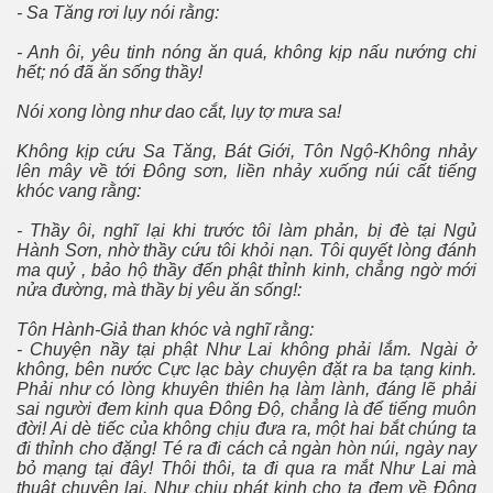
- Sa Tăng rơi lụy nói rằng:
- Anh ôi, yêu tinh nóng ăn quá, không kịp nấu nướng chi
hết; nó đã ăn sống thầy!
Nói xong lòng như dao cắt, lụy tợ mưa sa!
Không kịp cứu Sa Tăng, Bát Giới, Tôn Ngộ-Không nhảy
lên mây về tới Ðông sơn, liền nhảy xuống núi cất tiếng
khóc vang rằng:
- Thầy ôi, nghĩ lại khi trước tôi làm phản, bị đè tại Ngủ
Hành Sơn, nhờ thầy cứu tôi khỏi nạn. Tôi quyết lòng đánh
ma quỷ , bảo hộ thầy đến phật thỉnh kinh, chẳng ngờ mới
nửa đường, mà thầy bị yêu ăn sống!:
Tôn Hành-Giả than khóc và nghĩ rằng:
- Chuyện nầy tại phật Như Lai không phải lắm. Ngài ở
không, bên nước Cực lạc bày chuyện đặt ra ba tạng kinh.
Phải như có lòng khuyên thiên hạ làm lành, đáng lẽ phải
sai người đem kinh qua Ðông Ðộ, chẳng là để tiếng muôn
đời! Ai dè tiếc của không chịu đưa ra, một hai bắt chúng ta
đi thỉnh cho đặng! Té ra đi cách cả ngàn hòn núi, ngày nay
bỏ mạng tại đây! Thôi thôi, ta đi qua ra mắt Như Lai mà
thuật chuyện lại. Như chịu phát kinh cho ta đem về Ðông