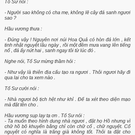
Tổ Sư nói :
- Người sao không có cha mẹ, không lẽ cây đá sanh ngươi
sao ?
Hầu vương thưa :
- Ðúng vậy ! Nguyên nơi núi Hoa Quả có hòn đá lớn , kết
tinh nhật nguyệt lâu ngày , rồi một đêm mưa vang lên tiếng
nổ , đá ấy nứt hai , sanh ngay tôi từ lúc đó .
Nghe nói, Tổ Sư mừng thầm hỏi :
- Như vậy là thiên địa cấu tạo ra ngươi . Thôi ngươi hãy đi
qua lại cho ta xem nào .
Tổ Sư cười nói :
- Nhà ngươi bộ tịch hệt như khỉ . Ðể ta xét theo diện mạo
virus
mà đặt tên cho .
Hầu vương sụp lạy tạ ơn . Tổ Sư nói :
- Ta muốn theo hình dung nhà ngươi , đặt họ Hồ nhưng vì
chữ hồ bõ khuyển bằng chỉ còn chữ cổ , chữ nguyệt. Cổ
nguyệt có nghĩa là trăng già không tốt. Thôi ta đặt cho