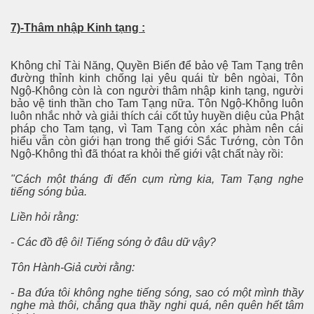
7)-Thâm nhập Kinh tạng :
Không chỉ Tài Năng, Quyền Biến để bảo vệ Tam Tạng trên
đường thỉnh kinh chống lại yêu quái từ bên ngòai, Tôn
Ngộ-Không còn là con người thâm nhập kinh tạng, người
bảo vệ tinh thần cho Tam Tạng nữa. Tôn Ngộ-Không luôn
luôn nhắc nhở và giải thích cái cốt tủy huyền diệu của Phật
pháp cho Tam tạng, vì Tam Tạng còn xác phàm nên cái
hiểu vẫn còn giới hạn trong thế giới Sắc Tướng, còn Tôn
Ngộ-Không thì đã thóat ra khỏi thế giới vật chất này rồi:
"Cách một tháng đi đến cụm rừng kia, Tam Tạng nghe
tiếng sóng bủa.
Liền hỏi rằng:
- Các đồ đệ ôi! Tiếng sóng ở đâu dữ vậy?
iện
Tôn Hành-Giả cười rằng:
- Ba đứa tôi không nghe tiếng sóng, sao có một mình thầy
nghe mà thôi, chẳng qua thầy nghi quá, nên quên hết tâm