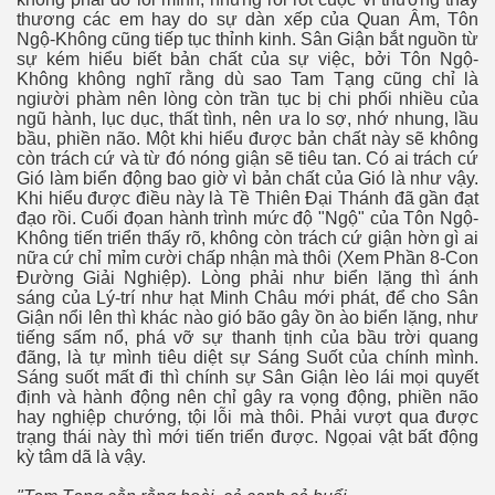
thương các em hay do sự dàn xếp của Quan Âm, Tôn
Ngộ-Không cũng tiếp tục thỉnh kinh. Sân Giận bắt nguồn từ
sự kém hiểu biết bản chất của sự việc, bởi Tôn Ngộ-
Không không nghĩ rằng dù sao Tam Tạng cũng chỉ là
ngiười phàm nên lòng còn trần tục bị chi phối nhiều của
ngũ hành, lục dục, thất tình, nên ưa lo sợ, nhớ nhung, lầu
bầu, phiền não. Một khi hiểu được bản chất này sẽ không
còn trách cứ và từ đó nóng giận sẽ tiêu tan. Có ai trách cứ
Gió làm biển động bao giờ vì bản chất của Gió là như vậy.
Khi hiểu được điều này là Tề Thiên Đại Thánh đã gần đạt
đạo rồi. Cuối đọan hành trình mức độ "Ngộ" của Tôn Ngộ-
Không tiến triển thấy rõ, không còn trách cứ giận hờn gì ai
nữa cứ chỉ mỉm cười chấp nhận mà thôi (Xem Phần 8-Con
Đường Giải Nghiệp). Lòng phải như biển lặng thì ánh
sáng của Lý-trí như hạt Minh Châu mới phát, để cho Sân
Giận nổi lên thì khác nào gió bão gây ồn ào biển lặng, như
tiếng sấm nổ, phá vỡ sự thanh tịnh của bầu trời quang
p theo
đãng, là tự mình tiêu diệt sự Sáng Suốt của chính mình.
Sáng suốt mất đi thì chính sự Sân Giận lèo lái mọi quyết
 theo -2
định và hành động nên chỉ gây ra vọng động, phiền não
hay nghiệp chướng, tội lỗi mà thôi. Phải vượt qua được
trạng thái này thì mới tiến triển được. Ngọai vật bất động
kỳ tâm dã là vậy.