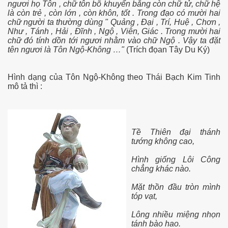
ngươi họ Tôn , chữ tôn bõ khuyển bằng còn chữ tử, chữ hệ
là còn trẻ , còn lớn , còn khôn, tốt . Trong đạo có mười hai
chữ người ta thường dùng " Quảng , Ðại , Trí, Huệ , Chơn ,
Như , Tánh , Hải , Ðĩnh , Ngộ , Viên, Giác . Trong mười hai
chữ đó tính dồn tới ngươi nhằm vào chữ Ngộ . Vậy ta đặt
tên ngươi là Tôn Ngộ-Không …"
(Trích đọan Tây Du Ký)
Hình dạng của Tôn Ngộ-Không theo Thái Bạch Kim Tinh
mô tả thì :
M 2
Tề Thiên đại thánh
n nay
tướng không cao,
hần 16
Hình giống Lôi Công
chẳng khác nào.
hần 17
Mặt thồn đầu tròn mình
tóp vạt,
n MPM 3
Lông nhiều miệng nhọn
 4
tánh bào hao.