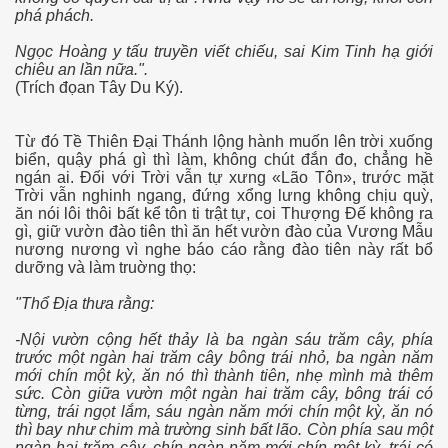
phá phách.
Ngọc Hoàng y tấu truyền viết chiếu, sai Kim Tinh hạ giới
chiêu an lần nữa.".
Phần 2
(Trích đọan Tây Du Ký).
Từ đó Tề Thiên Đại Thánh lộng hành muốn lên trời xuống
biển, quậy phá gì thì làm, không chút đắn đo, chẳng hề
ngán ai. Đối với Trời vẫn tự xưng «Lão Tôn», trước mặt
Trời vẫn nghinh ngang, đứng xổng lưng không chịu quỳ,
ăn nói lôi thôi bất kể tôn ti trật tự, coi Thượng Đế không ra
gì, giữ vườn đào tiên thì ăn hết vườn đào của Vương Mẫu
nương nương vì nghe báo cáo rằng đào tiên này rất bổ
dưỡng và làm truờng thọ:
"Thổ Ðịa thưa rằng:
à trên đất lạ
-Nội vườn cộng hết thảy là ba ngàn sáu trăm cây, phía
trước một ngàn hai trăm cây bông trái nhỏ, ba ngàn năm
mới chín một kỳ, ăn nó thì thành tiên, nhẹ mình mà thêm
sức. Còn giữa vườn một ngàn hai trăm cây, bông trái có
từng, trái ngọt lắm, sáu ngàn năm mới chín một kỳ, ăn nó
thì bay như chim mà trường sinh bất lão. Còn phía sau một
ngàn hai trăm cây, chín ngàn năm mới chín một kỳ, trái có