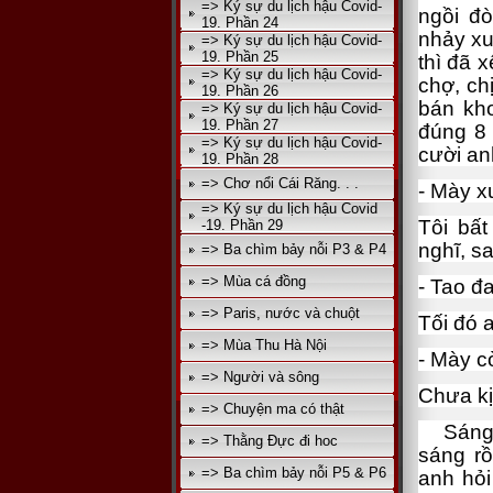
=> Ký sự du lịch hậu Covid-
ngồi đò
19. Phần 24
nhảy xu
=> Ký sự du lịch hậu Covid-
19. Phần 25
thì đã 
=> Ký sự du lịch hậu Covid-
chợ, ch
19. Phần 26
bán kho
=> Ký sự du lịch hậu Covid-
19. Phần 27
đúng 8 
=> Ký sự du lịch hậu Covid-
cười an
19. Phần 28
=> Chơ nổi Cái Răng. . .
- Mày x
=> Ký sự du lịch hậu Covid
Tôi bấ
-19. Phần 29
nghĩ, s
=> Ba chìm bảy nỗi P3 & P4
=> Mùa cá đồng
- Tao đa
=> Paris, nước và chuột
Tối đó 
=> Mùa Thu Hà Nội
- Mày c
=> Người và sông
Chưa kịp
=> Chuyện ma có thật
Sáng t
=> Thằng Đực đi hoc
sáng rồ
=> Ba chìm bảy nỗi P5 & P6
anh hỏi