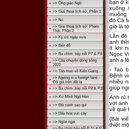
bạn ở k
=> Ông giáo Ngữ
xuống 
=> Giai thoại lịch sử. Phần 1
muỗng 
đò Cà M
=> Nó
giờ là tớ
=> Giai thoại lịch sử: Phạm
Thái. Phần 2
Lần đó 
=> Ký ức ngày xưa
anh thỉ
=> Bến đỗ
ít khi
Ngọc V
=> Ba chìm, bảy nỗi P7 & P8
anh a lô
=> Câu chuyện dòng sông
2020
- Tao b
=> Tản mạn về Kiên Giang...
Bệnh vi
=> Ageing in a foreign land -
nhiều n
Cõi già trên đất lạ
giúp ng
=> Ba chìm ,bảy nỗi P9 & P10
Anh rủ 
=> Xứ Mình Ngộ Hén
với anh
=> Đôi cánh sao quì
về quê h
=> Dấu hoa vun cây
(Bài vi
=> Ngôn ngại
thiết m
=> Ba chìm bảy nỗi P 11 & P