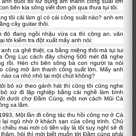
nh buổi tối sử dụng âm thanh công suất lớn
on bên kia sông viết đơn gởi qua thưa tụi tôi.
ng tôi cãi làm gì có cái công suất nào? anh em
ằng cây guitar thôi.
 đó đang ngồi nhậu vừa ca thì công an, văn
ại tới kiểm tra đột xuất mấy anh nói:
nh ca ghê thiệt, ca bằng miệng thôi mà tụi tui
ùa Ông Lục cách đây chừng 500 mét đã nghe
ng rồi. Hèn chi bên sông bà con người ta nói
o cũng mở âm thanh công suất lớn. Mấy anh
 nào ca nhỏ nhỏ lại một chút không?
 tôi bỏ xứ theo gánh hát thì cũng tôi cũng nghe
 bỏ xứ đi lập nghiệp bằng cái nghề làm bình
uốt dưới chợ Đầm Cùng, một nơi cách Mũi Cà
ng xa lắm.
3, Một lần đi công tác thu hồi công nợ ở Cà
i lại ngủ nhờ ở khách sạn của công trình. Chủ
 chiều mai mới có tiền vậy là tôi suy nghĩ sẽ đi
 thăm, hỏi thì mới biết muốn tới Đầm cùng phải