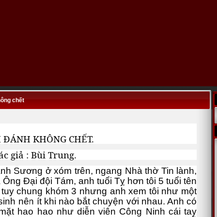
hông chết
ĐÁNH KHÔNG CHẾT.
ả : Bùi Trung.
 Sương ở xóm trên, ngang Nhà thờ Tin lành,
 Ông Đại đội Tám, anh tuổi Tỵ hơn tôi 5 tuổi tên
tuy chung khóm 3 nhưng anh xem tôi như một
sinh nên ít khi nào bắt chuyện với nhau. Anh có
ặt hao hao như diễn viên Công Ninh cái tay