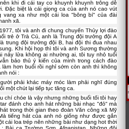
nên khi đi cái tay co khuynh khuynh trông dễ
i. Đặc biệt là cái giọng ca của anh nó cao vút
g vang xa như một cái loa "bông bí" của đài
thanh xã.
7, tôi và anh đi chung chuyến Thủy lợi đào
ổi trẻ ở Trà Cú, anh là Trung đội trưởng đội A
 là trung đội trưởng đội B, hai đội thi đua nhau
 sung. Khi hội họp thì tôi và anh Sương thường
ãi nảy lửa không ai nhường ai, tôi tuy nhỏ tuổi
vẫn bảo thủ ý kiến của mình trong cách đào
à làm hơn buổi rồi nghỉ sớm còn anh thì không
anh nói :
người phải khác máy móc làm phải nghĩ đúng
 tối một chút lại tiếp tục tăng ca.
u chí chóe là vậy nhưng những buổi tối tôi hay
tar đánh cho anh hát những bài nhạc "đỏ" mà
hát trong thời gian theo đoàn Văn công xã Mỹ
Mà tiếng hát của anh nó giống như được gắn
t cái loa trép nên những bài như dạng hot thời
: Bài ca Trường Sơn, Afganistan, Những đôi