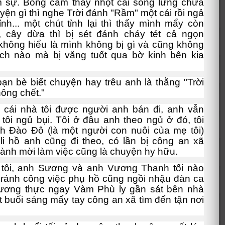
 sự. Bỗng cảm thấy nhột cái sống lưng chưa
uyện gì thì nghe Trời đánh "Rầm" một cái rồi ngả
tỉnh... một chút tỉnh lại thì thấy mình mẩy còn
, cây dừa thì bị sét đánh cháy tét cả ngọn
hông hiểu là mình không bị gì và cũng không
ch nào mà bị văng tuốt qua bờ kinh bên kia
ạn bè biết chuyện hay trêu anh là thằng "Trời
ông chết."
 cái nhà tôi được người anh bán đi, anh vẫn
i tôi ngủ bụi. Tôi ở đâu anh theo ngủ ở đó, tôi
h Đào Đô (là một người con nuôi của mẹ tôi)
li hồ anh cũng đi theo, có lần bị công an xã
ành mời làm việc cũng là chuyện hy hữu.
 tôi, anh Sương và anh Vương Thanh tối nào
 rảnh công việc phụ hồ cũng ngồi nhậu đàn ca
lương thực ngay Vàm Phù ly gần sát bên nhà
t buổi sáng mấy tay công an xã tìm đến tận nơi