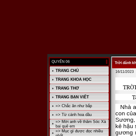
QUYỂN 06
Trời đánh k
TRANG CHỦ
16/11/2023
TRANG KHOA HỌC
TRỜI 
TRANG THƠ
Tác gi
TRANG BẠN VIẾT
=> Chắc ăn như bắp
Nhà anh
con của
=> Từ cánh hoa dầu
Sương, 
=> Mời anh về thăm Sóc Xà
kẻ hậu 
bai quê em
=> Mục gì được đọc nhiều
gương m
nhất