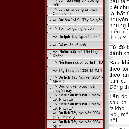
=> Làm đàn ông VN sướng
bầu tâm
thật
biết ch
=> Lá thư từ vùng tử thần
ra bất 
Coronavirus
nguyên
=> Dư âm "NLS" Tây Nguyên
nhưng k
=> Tởn tới già nghe con
hiểu cá
=> Du lịch Tây Nguyên 2004
được?
=> Bố muốn về nhà
Từ đó b
=> Phiếm luận về Tôn Ngộ
đánh kh
Không
Sau khi
=> Nổi lòng người vợ lính HO
theo tô
=> Tây Nguyên 2004- MPM 1.
theo an
=> Du lịch Tây Nguyên 2004 -
làm cu 
MPM 2
Đông th
=> Đọc chuyện xưa, ngẫm
chuyện nay
=> Ký sự du lịch hậu Covid-
Lần đó
19. Phần 16
sau khi
=> Ký sự du lịch hậu Covid-
ở kho 
19. Phần 17
=> Du lịch Tây Nguyên 2004.
Nội, mộ
Phần MPM 3
hỏi :
=> Du lịch Tây Nguyên 2004.
MPM 4