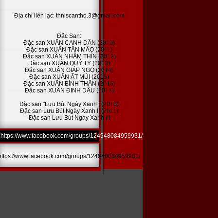
Địa chỉ liên lạc: thnlscantho.3@gmail.com
Đặc San:
Đặc san XUÂN CANH DẦN (2010)
Đặc san XUÂN TÂN MÃO (2011)
Đặc san XUÂN NHÂM THÌN (2012)
Đặc san XUÂN QUÝ TỴ (2013)
Đặc san XUÂN GIÁP NGỌ (2014)
Đặc san XUÂN ẤT MÙI (2015)
Đặc san XUÂN BÍNH THÂN (2016)
Đặc san XUÂN ĐINH DẬU (2017)
Đặc san "Lưu Bút Ngày Xanh I (2010)
Đặc san Lưu Bút Ngày Xanh II (2011)
Đặc san Lưu Bút Ngày Xanh III
https://www.facebook.com/groups/124948084959931/
https://www.facebook.com/groups/124948084959931/