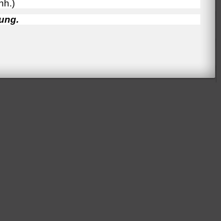
nh.)
ung.