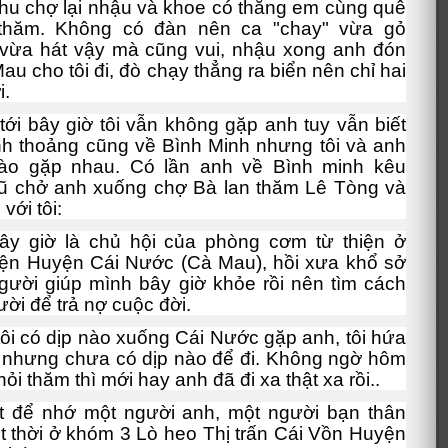
hu chợ lại nhậu và khoe có thằng em cùng quê
thăm. Không có đàn nên ca "chay" vừa gỏ
vừa hát vậy mà cũng vui, nhậu xong anh đón
au cho tôi đi, đò chạy thẳng ra biển nên chỉ hai
i.
tới bây giờ tôi vẫn không gặp anh tuy vẫn biết
nh thoảng cũng về Bình Minh nhưng tôi và anh
 nào gặp nhau. Có lần anh về Bình minh kêu
ũ chở anh xuống chợ Bà lan thăm Lê Tòng và
 với tôi:
ây giờ là chủ hội của phòng cơm từ thiện ở
ện Huyện Cái Nước (Cà Mau), hồi xưa khổ sở
gười giúp mình bây giờ khỏe rồi nên tìm cách
ười để trả nợ cuộc đời.
tôi có dịp nào xuống Cái Nước gặp anh, tôi hứa
 nhưng chưa có dịp nào để đi. Không ngờ hôm
ỏi thăm thì mới hay anh đã đi xa thật xa rồi..
ết để nhớ một người anh, một người bạn thân
ột thời ở khóm 3 Lò heo Thị trấn Cái Vồn Huyện