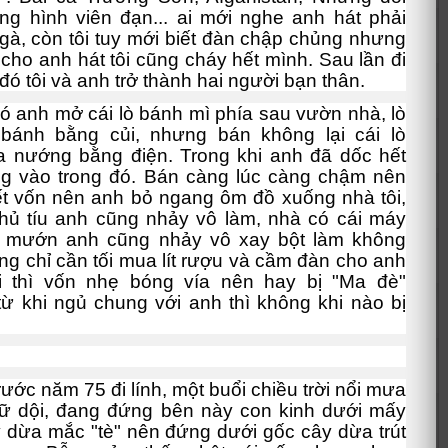
g hình viên đạn... ai mới nghe anh hát phải
gà, còn tôi tuy mới biết đàn chập chủng nhưng
 cho anh hát tôi cũng cháy hết mình. Sau lần đi
 đó tôi và anh trở thành hai người bạn thân.
anh mở cái lò bánh mì phía sau vườn nhà, lò
bánh bằng củi, nhưng bán không lại cái lò
a nướng bằng điện. Trong khi anh đã dốc hết
ng vào trong đó. Bán càng lúc càng chậm nên
ết vốn nên anh bỏ ngang ôm đồ xuống nhà tôi,
 hủ tíu anh cũng nhảy vô làm, nhà có cái máy
t mướn anh cũng nhảy vô xay bột làm không
ng chỉ cần tối mua lít rượu và cầm đàn cho anh
ôi thì vốn nhẹ bóng vía nên hay bị "Ma đè"
ừ khi ngủ chung với anh thì không khi nào bị
rước năm 75 đi lính, một buổi chiều trời nổi mưa
ữ dội, đang đứng bên này con kinh dưới mấy
 dừa mắc "tè" nên đứng dưới gốc cây dừa trút