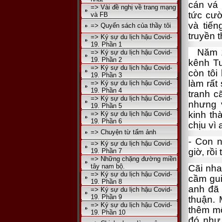
cán vá 
=> Vài đề nghị về trang mạng
tức cườ
và FB
và tiến
=> Quyển sách của thầy tôi
truyền 
=> Ký sự du lịch hậu Covid-
19. Phần 1
Năm 197
=> Ký sự du lịch hậu Covid-
19. Phần 2
kênh Tu
=> Ký sự du lịch hậu Covid-
còn tôi
19. Phần 3
làm rất
=> Ký sự du lịch hậu Covid-
19. Phần 4
tranh c
=> Ký sự du lịch hậu Covid-
nhưng 
19. Phần 5
kinh th
=> Ký sự du lịch hậu Covid-
19. Phần 6
chịu vì 
=> Chuyện từ tấm ảnh
- Con 
=> Ký sự du lịch hậu Covid-
giờ, rồi
19. Phần 7
=> Những chặng đường miền
tây nam bộ.
Cãi nha
=> Ký sự du lịch hậu Covid-
cầm gui
19. Phần 8
anh đã 
=> Ký sự du lịch hậu Covid-
19. Phần 9
thuận. 
=> Ký sự du lịch hậu Covid-
thêm mộ
19. Phần 10
đó như 