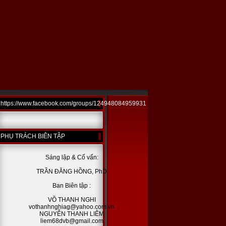
https://www.facebook.com/groups/124948084959931
PHỤ TRÁCH BIÊN TẬP
Sáng lập & Cố vấn:
TRẦN ĐĂNG HỒNG, PhD
Ban Biên tập :
VÕ THANH NGHI
vothanhnghiag@yahoo.com.vn
NGUYỄN THANH LIÊM
liem68dvb@gmail.com