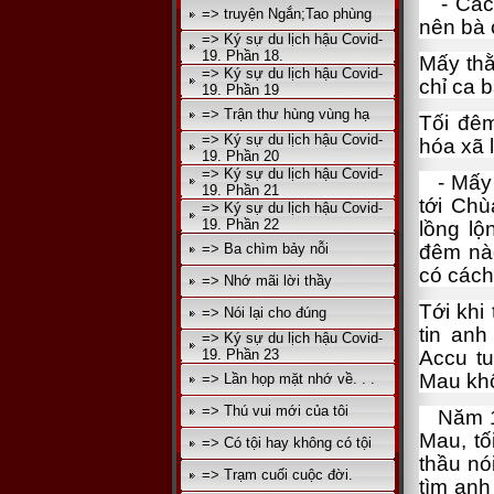
- Các a
=> truyện Ngắn;Tao phùng
nên bà c
=> Ký sự du lịch hậu Covid-
19. Phần 18.
Mấy thằ
=> Ký sự du lịch hậu Covid-
chỉ ca b
19. Phần 19
=> Trận thư hùng vùng hạ
Tối đêm
=> Ký sự du lịch hậu Covid-
hóa xã l
19. Phần 20
=> Ký sự du lịch hậu Covid-
- Mấy a
19. Phần 21
tới Ch
=> Ký sự du lịch hậu Covid-
19. Phần 22
lồng lộ
=> Ba chìm bảy nỗi
đêm nà
có cách
=> Nhớ mãi lời thầy
Tới khi
=> Nói lại cho đúng
tin anh
=> Ký sự du lịch hậu Covid-
19. Phần 23
Accu t
Mau khô
=> Lần họp mặt nhớ về. . .
=> Thú vui mới của tôi
Năm 199
Mau, tố
=> Có tội hay không có tội
thầu nói
=> Trạm cuối cuộc đời.
tìm anh