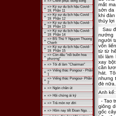
=> Chinh phục dòng sông
mắt man
=> Ký sự du lịch hậu Covid-
sởn da 
19, Phần 11
=> Ký sự du lịch hậu Covid
khi đàn
19. Phần 12
thủy lợi
=> Ký sự du lịch hậu Covid-
19. Phần 13
Sau đó 
=> Ký sự du lịch hậu Covid-
nướng 
19. Phần 14
=> BS Thú Y Nguyen Thuong
người t
Chanh
vốn liế
=> Ký sự du lịch hậu Covid-
từ từ h
19. Phần 15
=> Còn đâu "nổi buồn hoa
tôi làm
phượng"
xay bộ
=> Tôi đi làm "Chairman"
cần lươ
=> Viếng thác Pongour - Phần
hát. T
1
nhưng t
=> Viếng thác Pongour- Phần
2
đè nữa.
=> Ngón chân út
Anh kể:
=> Hội chứng ái kỷ
- Tao t
=> Trả món nợ đời
giông d
=> Hôm nay tết Đoan Ngọ. . .
gốc cây