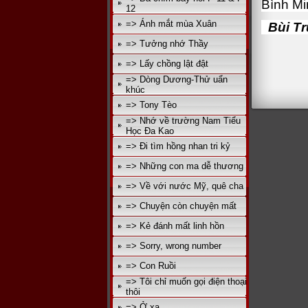
Bình Mi
12
=> Ánh mắt mùa Xuân
Bùi Tr
=> Tưởng nhớ Thầy
=> Lấy chồng lật đật
=> Dòng Dương-Thử uẩn
khúc
=> Tony Tèo
=> Nhớ về trường Nam Tiểu
Học Đa Kao
=> Đi tìm hồng nhan tri kỷ
=> Những con ma dễ thương
=> Về với nước Mỹ, quê cha
=> Chuyện còn chuyện mất
=> Kẻ đánh mất linh hồn
=> Sorry, wrong number
=> Con Ruồi
=> Tôi chỉ muốn gọi điện thoại
thôi
=> Ở xa