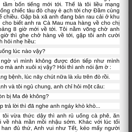
 tầm bốn tiếng mới tới. Thế là tôi liều mạng
ống chiếc tàu đò chạy è ạch tới chợ Đầm cùng
xế chiều. Gặp bà xã anh đang bán rau cải ở khu
ị cho biết anh ra Cà Mau mua hàng về cho chị
ảng 8 giờ mới về tới. Tôi nằm võng chờ anh
giờ thì ghe chở hàng về tới, gặp tôi anh cười
h hỏi nhẹ hều:
uống lúc nào vậy?
t ngờ vì mình không được đón tiếp như mình
ao mà anh xuôi xị vậy? Hỏi thì anh nói ậm ờ :
ng bệnh, lúc nãy chút nữa là xỉu trên đò rồi.
anh và tôi ngủ chung, anh chỉ hỏi một câu:
òn bị Ma đè không?
 trả lời thì đã nghe anh ngáy khò khò...
ôi vừa thức dậy thì anh rủ uống cà phê, ăn
i về nhà mần mồi nhậu sớm. Khác với lúc tối
 han đủ thứ, Anh vui như Tết, kéo mấy người