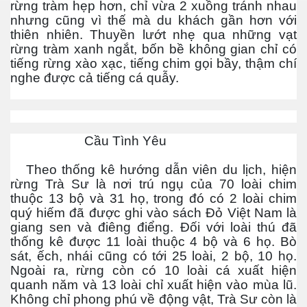
rừng tràm hẹp hơn, chỉ vừa 2 xuồng tránh nhau
nhưng cũng vì thế mà du khách gần hơn với
thiên nhiên. Thuyền lướt nhẹ qua những vạt
rừng tràm xanh ngắt, bốn bề không gian chỉ có
Phần 2
tiếng rừng xào xạc, tiếng chim gọi bầy, thậm chí
nghe được cả tiếng cá quẫy.
Cầu Tình Yêu
Theo thống kê hướng dẫn viên du lịch, hiện
rừng Trà Sư là nơi trú ngụ của 70 loài chim
thuộc 13 bộ và 31 họ, trong đó có 2 loài chim
quý hiếm đã được ghi vào sách Đỏ Việt Nam là
giang sen và điêng điểng. Đối với loài thú đã
à trên đất lạ
thống kê được 11 loài thuộc 4 bộ và 6 họ. Bò
sát, ếch, nhái cũng có tới 25 loài, 2 bộ, 10 họ.
Ngoài ra, rừng còn có 10 loài cá xuất hiện
quanh năm và 13 loài chỉ xuất hiện vào mùa lũ.
Không chỉ phong phú về động vật, Trà Sư còn là