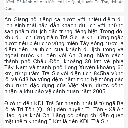
Kênh T5-Kênh Võ Văn Kiệt, xã Lạc Quới, huyện Tri Tôn, tỉnh An
Giang.
An Giang nổi tiếng cả nước với nhiều điểm du
lịch sinh thái hấp dẫn khách du lịch với những
sản phẩm du lịch đặc trưng riêng biệt. Trong đó,
khu du lịch rừng tràm Trà Sư, là khu rừng ngập
nước tiêu biểu cho vùng miền Tây sông nước là
điểm đến ưa thích của khách du lịch trong và
ngoài nước khi đến với An Giang. Nằm cách
thành phố Châu Đốc, khoảng 30 km về phía
Tây Nam và thành phố Long Xuyên khoảng 60
km, rừng tràm Trà Sư với diện tích 845ha vùng
lõi và 643 ha vùng đệm nằm trong hệ thống các
khu rừng đặc dụng của Việt Nam, được công
nhận là khu bảo vệ cảnh quan năm 2005.
virus
Đường đến KDL Trà Sư nhanh nhất là từ ngã Ba
lộ tẻ Tri Tôn (QL 91) đến huyện Tri Tôn - Xã An
Hảo, qua khỏi Chi Lăng có bảng chỉ dẫn quẹo
mặt thêm khoảng 5 Km là đến KDL Trà Sư.