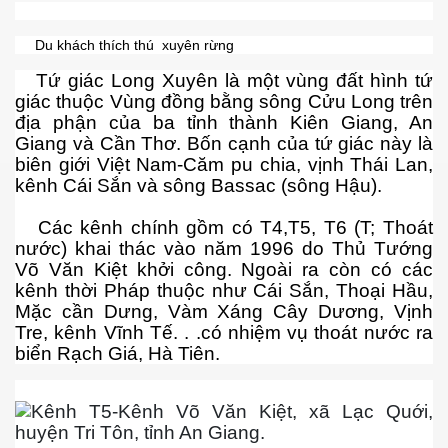
hần 9
Du khách thích thú xuyên rừng
hần 10
Tứ giác Long Xuyên là một vùng đất hình tứ
giác thuộc Vùng đồng bằng sông Cửu Long trên
địa phận của ba tỉnh thành Kiên Giang, An
Giang và Cần Thơ. Bốn cạnh của tứ giác này là
hần 11
biên giới Việt Nam-Căm pu chia, vịnh Thái Lan,
kênh Cái Sắn và sông Bassac (sông Hậu).
hần 12
Các kênh chính gồm có T4,T5, T6 (T; Thoát
hần 13
nước) khai thác vào năm 1996 do Thủ Tướng
Võ Văn Kiệt khởi công. Ngoài ra còn có các
hần 14
kênh thời Pháp thuộc như Cái Sắn, Thoại Hầu,
Mặc cần Dưng, Vàm Xáng Cây Dương, Vịnh
anh
Tre, kênh Vĩnh Tế. . .có nhiệm vụ thoát nước ra
biển Rạch Giá, Hà Tiên.
hần 15
ng"