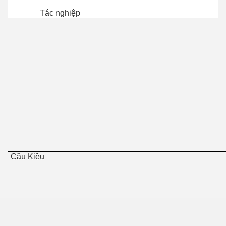
hần 23
Tác nghiệp
hần 24
hần 25
hần 26
Cầu Kiều
hần 27
hần 28