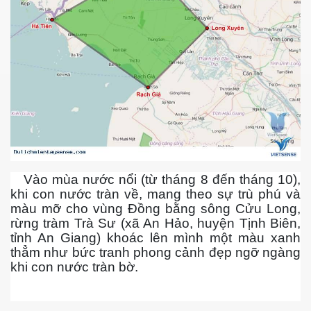
ần 1
ần 2
ần 3
hần 4
hần 5
hần 6
Vào mùa nước nổi (từ tháng 8 đến tháng 10),
khi con nước tràn về, mang theo sự trù phú và
màu mỡ cho vùng Đồng bằng sông Cửu Long,
rừng tràm Trà Sư (xã An Hảo, huyện Tịnh Biên,
hần 7
tỉnh An Giang) khoác lên mình một màu xanh
thẳm như bức tranh phong cảnh đẹp ngỡ ngàng
 nam bộ.
khi con nước tràn bờ.
hần 8