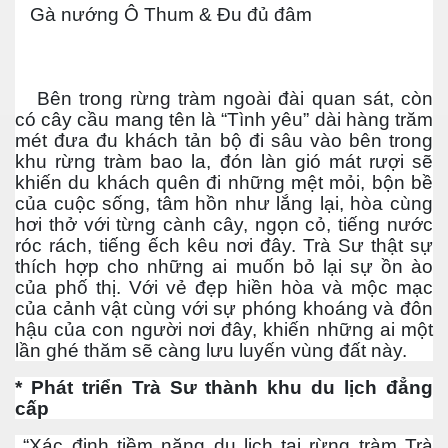
Gà nướng Ô Thum & Đu đủ đâm
Bên trong rừng tràm ngoài đài quan sát, còn
có cây cầu mang tên là “Tình yêu” dài hàng trăm
mét đưa đu khách tản bộ đi sâu vào bên trong
khu rừng tràm bao la, đón làn gió mát rượi sẽ
khiến du khách quên đi những mệt mỏi, bộn bề
của cuộc sống, tâm hồn như lắng lại, hòa cùng
hơi thở với từng cành cây, ngọn cỏ, tiếng nước
róc rách, tiếng ếch kêu nơi đây. Trà Sư thật sự
thích hợp cho những ai muốn bỏ lại sự ồn ào
của phố thị. Với vẻ đẹp hiền hòa và mộc mạc
i
của cảnh vật cùng với sự phóng khoáng và đôn
hậu của con người nơi đây, khiến những ai một
lần ghé thăm sẽ càng lưu luyến vùng đất này.
* Phát triển Trà Sư thành khu du lịch đẳng
cấp
“Xác định tiềm năng du lịch tại rừng tràm Trà