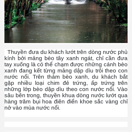
ần 18.
hần 19
Thuyền đưa du khách lướt trên dòng nước phủ
kính bởi mảng bèo tây xanh ngát, chỉ cần đưa
hần 20
tay xuống là có thể chạm được những cánh bèo
xanh đang kết từng mảng dập dìu trôi theo con
hần 21
nước nổi. Trên thảm bèo xanh, du khách bắt
gặp nhiều loại chim đẻ trứng, ấp trứng trên
hần 22
những lớp bèo dập dìu theo con nước nổi. Vào
sâu bên trong, thuyền khua dòng nước lướt qua
hàng trăm bụi hoa điên điển khoe sắc vàng chỉ
nở vào mùa nước nổi.