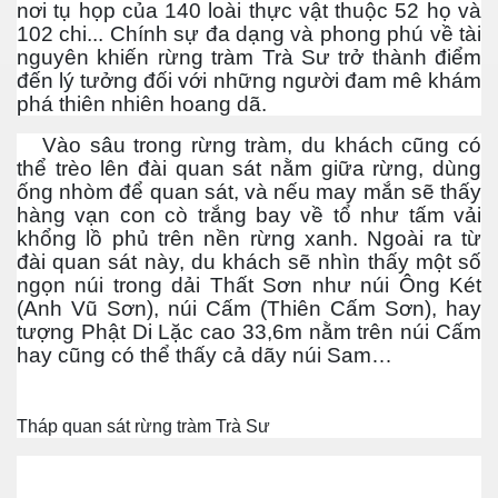
nơi tụ họp của 140 loài thực vật thuộc 52 họ và
102 chi... Chính sự đa dạng và phong phú về tài
nguyên khiến rừng tràm Trà Sư trở thành điểm
đến lý tưởng đối với những người đam mê khám
phá thiên nhiên hoang dã.
Vào sâu trong rừng tràm, du khách cũng có
thể trèo lên đài quan sát nằm giữa rừng, dùng
ống nhòm để quan sát, và nếu may mắn sẽ thấy
hàng vạn con cò trắng bay về tổ như tấm vải
khổng lồ phủ trên nền rừng xanh. Ngoài ra từ
đài quan sát này, du khách sẽ nhìn thấy một số
ngọn núi trong dải Thất Sơn như núi Ông Két
(Anh Vũ Sơn), núi Cấm (Thiên Cấm Sơn), hay
tượng Phật Di Lặc cao 33,6m nằm trên núi Cấm
hay cũng có thể thấy cả dãy núi Sam…
Tháp quan sát rừng tràm Trà Sư
Đa Kao