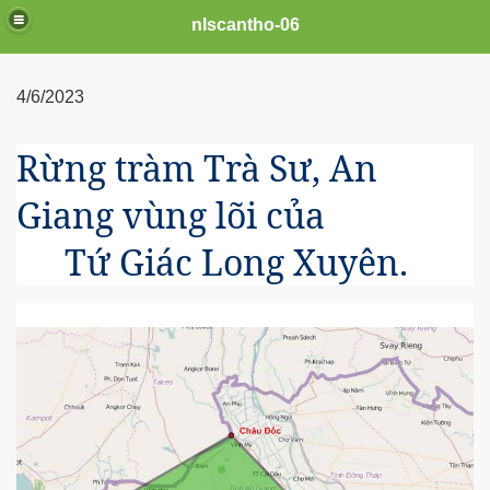
nlscantho-06
4/6/2023
Rừng tràm Trà Sư, An
Giang vùng lõi của
Tứ Giác Long Xuyên.
uê em
FB