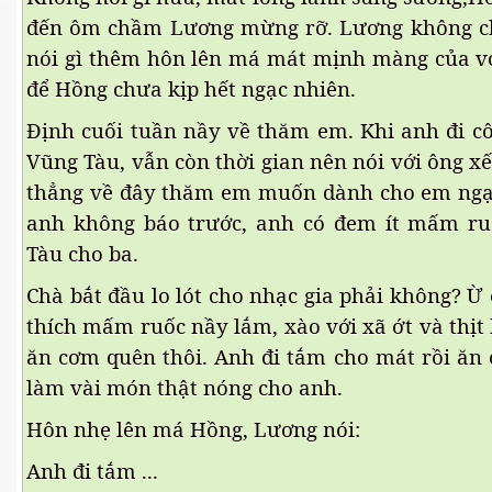
hần 9
đến ôm chầm Lương mừng rỡ. Lương không c
nói gì thêm hôn lên má mát mịnh màng của vợ
hần 10
để Hồng chưa kịp hết ngạc nhiên.
Định cuối tuần nầy về thăm em. Khi anh đi côn
Vũng Tàu, vẫn còn thời gian nên nói với ông x
hần 11
thẳng về đây thăm em muốn dành cho em nga
hần 12
anh không báo trước, anh có đem ít mấm ru
Tàu cho ba.
hần 13
Chà bắt đầu lo lót cho nhạc gia phải không? Ư
hần 14
thích mấm ruốc nầy lắm, xào với xã ớt và thịt 
anh
ăn cơm quên thôi. Anh đi tắm cho mát rồi ă
làm vài món thật nóng cho anh.
hần 15
Hôn nhẹ lên má Hồng, Lương nói:
ng"
Anh đi tắm ...