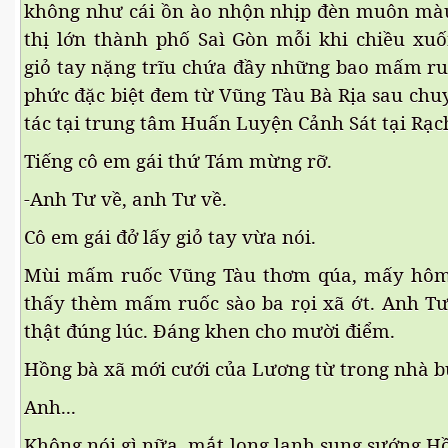
không như cái ồn ào nhộn nhịp đèn muôn mà
thị lớn thành phố Saì Gòn mỗi khi chiều xuô
ần 1
giỏ tay nặng trĩu chứa đầy những bao mấm r
ần 2
phức đặc biệt đem từ Vũng Tàu Bà Rịa sau ch
tác tại trung tâm Huấn Luyện Cảnh Sát tại Rạc
ần 3
Tiếng cô em gái thứ Tám mừng rỡ.
hần 4
-Anh Tư về, anh Tư về.
hần 5
Cô em gái đở lấy giỏ tay vừa nói.
hần 6
Mùi mấm ruốc Vũng Tàu thơm qúa, mấy hô
thấy thèm mấm ruốc sào ba rọi xã ớt. Anh T
thật đúng lúc. Đáng khen cho mười điểm.
hần 7
Hồng bà xã mới cưới của Lương từ trong nhà b
 nam bộ.
Anh...
hần 8
Không nói gì nữa, mắt long lanh sung sướng,Hô