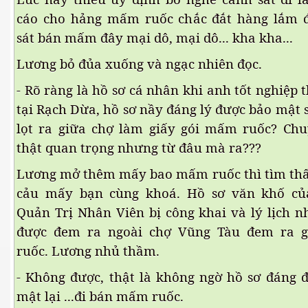
cáo cho hảng mấm ruốc chắc đắt hàng lắm đ
sát bán mấm đây mại dô, mại dô... kha kha...
ần 18.
Lương bỏ đủa xuống và ngạc nhiên đọc.
hần 19
- Rõ ràng là hồ sơ cá nhân khi anh tốt nghiệp 
tại Rạch Dừa, hồ sơ nầy đáng lý được bảo mật s
lọt ra giữa chợ làm giấy gói mấm ruốc? Chu
hần 20
thật quan trọng nhưng từ đâu mà ra???
hần 21
Lương mở thêm mấy bao mấm ruốc thì tìm thấy 
cảu mấy bạn cùng khoá. Hồ sơ văn khố cu
hần 22
Quản Trị Nhân Viên bị công khai và lý lịch 
được đem ra ngoài chợ Vũng Tàu đem ra g
ruốc. Lương nhủ thầm.
- Không được, thật là không ngờ hồ sơ đáng đ
mật lại ...đi bán mấm ruốc.