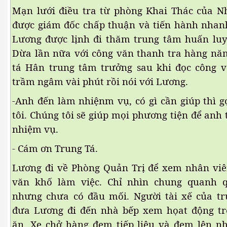
hần 23
Mạn lưới điều tra từ phòng Khai Thác của
được giám đốc chấp thuận và tiến hành nhan
Lương được lịnh đi thăm trung tâm huấn luy
Dừa lần nữa với công văn thanh tra hàng n
tá Hân trung tâm trưởng sau khi đọc công 
trầm ngâm vài phút rồi nói với Lương.
-Anh đến làm nhiệnm vụ, có gì cần giúp thì g
hần 24
tôi. Chúng tôi sẽ giúp mọi phương tiện để anh
nhiệm vụ.
hần 25
- Cám ơn Trung Tá.
hần 26
Lương đi về Phòng Quản Trị để xem nhân vi
hần 27
văn khố làm việc. Chỉ nhìn chung quanh q
nhưng chưa có đầu mối. Người tài xế của 
hần 28
đưa Lương đi đến nhà bếp xem họat động t
ăn. Xe chở hàng đem tiếp liệu và đem lên nh