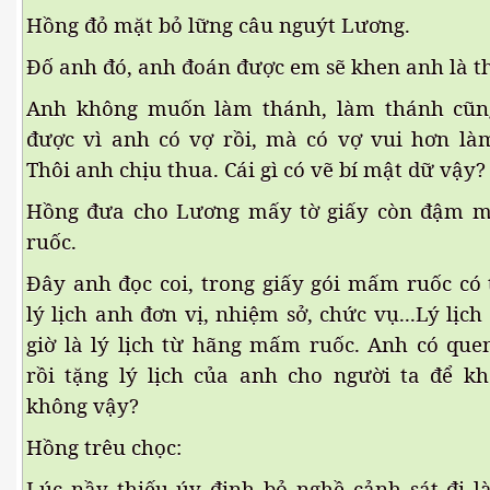
Hồng đỏ mặt bỏ lững câu nguýt Lương.
Đố anh đó, anh đoán được em sẽ khen anh là t
Anh không muốn làm thánh, làm thánh cũ
được vì anh có vợ rồi, mà có vợ vui hơn là
Thôi anh chịu thua. Cái gì có vẽ bí mật dữ vậy?
Hồng đưa cho Lương mấy tờ giấy còn đậm 
ruốc.
M 2
Đây anh đọc coi, trong giấy gói mấm ruốc có
n nay
lý lịch anh đơn vị, nhiệm sở, chức vụ...Lý lị
hần 16
giờ là lý lịch từ hãng mấm ruốc. Anh có qu
rồi tặng lý lịch của anh cho người ta để k
hần 17
không vậy?
n MPM 3
Hồng trêu chọc:
 4
Lúc nầy thiếu úy định bỏ nghề cảnh sát đi 