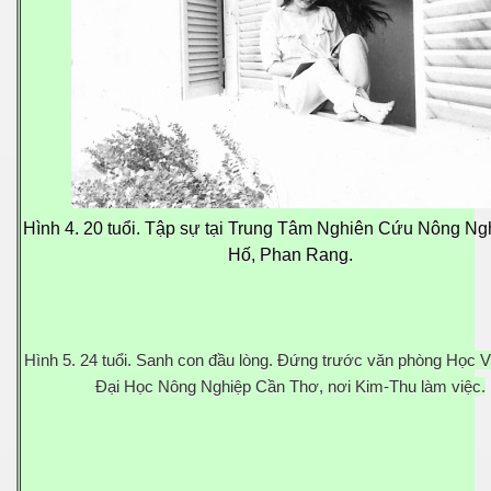
Hình 4. 20 tuổi. Tập sự tại Trung Tâm Nghiên Cứu Nông N
M 2
Hố, Phan Rang.
n nay
hần 16
Hình 5. 24 tuổi. Sanh con đầu lòng. Đứng trước văn phòng Học 
hần 17
Đại Học Nông Nghiệp Cần Thơ, nơi Kim-Thu làm việc.
n MPM 3
 4