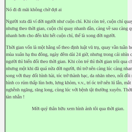
hần 9
Nó đi đi mãi không chờ đợi ai
hần 10
Người xưa đã ví đời người như cuộn chỉ. Khi còn trẻ, cuộn chỉ qua
nhưng theo thời gian, cuộn chỉ quay nhanh dần, càng về sau càng 
nhanh hơn cho đến khi hết cuộn chỉ, thế là xong đời người.
hần 11
Thời gian vốn là một hằng số theo định luật vũ trụ, quay vần tuần 
mùa xuân hạ thu đông, ngày đêm dài 24 giờ, nhưng trong cái nhìn 
hần 12
người thì biến đổi theo thời gian. Khi còn trẻ thì thời gian trôi qua 
hần 13
nhưng một khi đã quá nửa đời người, thì trở nên càng lúc càng nha
song với thay đổi hình hài, tóc trở thành bạc, da nhăn nheo, nổi đồi
hần 14
hình co rúm thấp lùn hơn, lưng khòm, v.v., trí óc trở nên lú lẫn, mắt
nghễnh ngãng, răng long, cùng lúc với bệnh tật thường xuyên. Thời 
anh
tàn nhẫn !
hần 15
Mời quý thân hữu xem hình ảnh tôi qua thời gian.
ng"