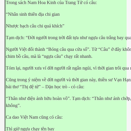
Trong sách Nam Hoa Kinh của Trang Tử có câu:
ần 1
“Nhân sinh thiên địa chi gian
ần 2
Nhược bạch câu chi quá khích”
ần 3
Tạm dịch: “Đời người trong trời đất tựa như ngựa câu trắng bay qu
hần 4
Người Việt đổi thành “Bóng câu qua cửa sổ”. Từ “Câu” ở đây khô
chim bồ câu, mà là “ngựa câu” chạy rất nhanh.
hần 5
Tóm lại, người xưa ví đời người rất ngắn ngủi, vì thời gian trôi qua 
hần 6
Cũng trong ý niệm về đời người và thời gian này, thiền sư Vạn Hạn
bài thơ “Thị đệ tử” – Dặn học trò - có câu:
hần 7
“Thân như điện ảnh hữu hoàn vô”. Tạm dịch: “Thân như ánh chớp, c
không”.
 nam bộ.
Ca dao Việt Nam cũng có câu:
hần 8
Thì giờ ngựa chạy tên bay