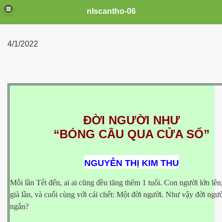
nlscantho-06
4/1/2022
ĐỜI NGƯỜI NHƯ
“BÓNG CÂU QUA CỬA SỔ”
uê em
NGUYỄN THỊ KIM THU
Mỗi lần Tết đến, ai ai cũng đều tăng thêm 1 tuổi. Con người lớn lên
già lần, và cuối cùng với cái chết: Một đời người. Như vậy đời ngườ
FB
ngắn?