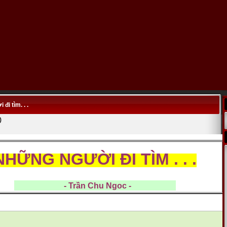
đi tìm. . .
0
NHỮNG NGƯỜI ĐI TÌM . . .
- Trần Chu Ngoc -