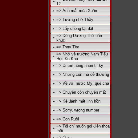
12
=> Ánh mắt mùa Xuân
=> Tưởng nhớ Thầy
=> Lấy chồng lật đật
=> Dòng Dương-Thử uẩn
khúc
=> Tony Tèo
=> Nhớ về trường Nam Tiểu
Học Đa Kao
=> Đi tìm hồng nhan tri kỷ
=> Những con ma dễ thương
=> Về với nước Mỹ, quê cha
=> Chuyện còn chuyện mất
=> Kẻ đánh mất linh hồn
=> Sorry, wrong number
=> Con Ruồi
=> Tôi chỉ muốn gọi điện thoại
thôi
=> Ở xa