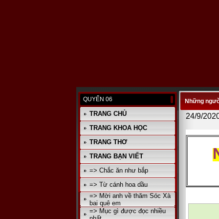
QUYỂN 06
Những người 
TRANG CHỦ
24/9/202
TRANG KHOA HỌC
TRANG THƠ
TRANG BẠN VIẾT
=> Chắc ăn như bắp
=> Từ cánh hoa dầu
=> Mời anh về thăm Sóc Xà
bai quê em
=> Mục gì được đọc nhiều
nhất