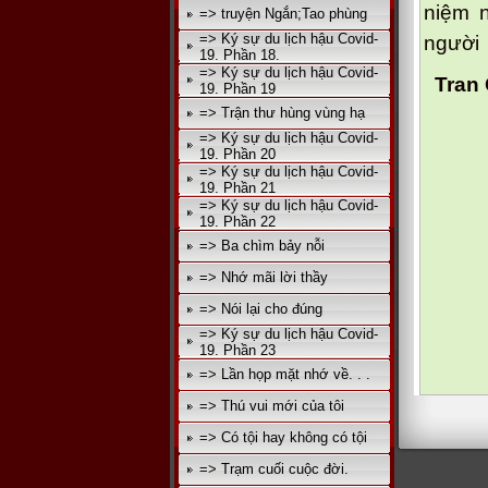
niệm n
=> truyện Ngắn;Tao phùng
=> Ký sự du lịch hậu Covid-
người
19. Phần 18.
=> Ký sự du lịch hậu Covid-
Tran
19. Phần 19
=> Trận thư hùng vùng hạ
=> Ký sự du lịch hậu Covid-
19. Phần 20
=> Ký sự du lịch hậu Covid-
19. Phần 21
=> Ký sự du lịch hậu Covid-
19. Phần 22
=> Ba chìm bảy nỗi
=> Nhớ mãi lời thầy
=> Nói lại cho đúng
=> Ký sự du lịch hậu Covid-
19. Phần 23
=> Lần họp mặt nhớ về. . .
=> Thú vui mới của tôi
=> Có tội hay không có tội
=> Trạm cuối cuộc đời.