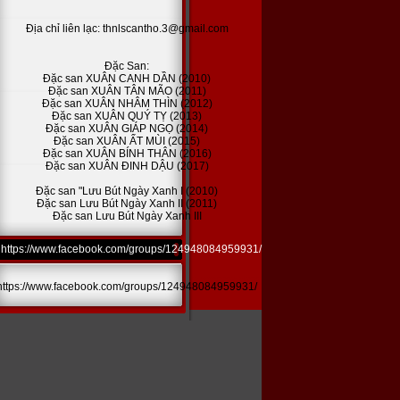
Địa chỉ liên lạc: thnlscantho.3@gmail.com
Đặc San:
Đặc san XUÂN CANH DẦN (2010)
Đặc san XUÂN TÂN MÃO (2011)
Đặc san XUÂN NHÂM THÌN (2012)
Đặc san XUÂN QUÝ TỴ (2013)
Đặc san XUÂN GIÁP NGỌ (2014)
Đặc san XUÂN ẤT MÙI (2015)
Đặc san XUÂN BÍNH THÂN (2016)
Đặc san XUÂN ĐINH DẬU (2017)
Đặc san "Lưu Bút Ngày Xanh I (2010)
Đặc san Lưu Bút Ngày Xanh II (2011)
Đặc san Lưu Bút Ngày Xanh III
https://www.facebook.com/groups/124948084959931/
https://www.facebook.com/groups/124948084959931/