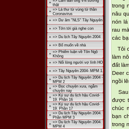
=> Làm đàn ông VN sướng
thật
trong 
=> Lá thư từ vùng tử thần
nâu qu
Coronavirus
=> Dư âm "NLS" Tây Nguyên
nón lá
=> Tởn tới già nghe con
rau mà
=> Du lịch Tây Nguyên 2004
các bạ
=> Bố muốn về nhà
Tôi cò
=> Phiếm luận về Tôn Ngộ
Không
làm nô
=> Nổi lòng người vợ lính HO
đất là
=> Tây Nguyên 2004- MPM 1.
Deer c
=> Du lịch Tây Nguyên 2004 -
ngồi lê
MPM 2
=> Đọc chuyện xưa, ngẫm
chuyện nay
Sau kh
=> Ký sự du lịch hậu Covid-
được t
19. Phần 16
=> Ký sự du lịch hậu Covid-
chúc 
19. Phần 17
=> Du lịch Tây Nguyên 2004.
bạn ch
Phần MPM 3
=> Du lịch Tây Nguyên 2004.
trong 
MPM 4