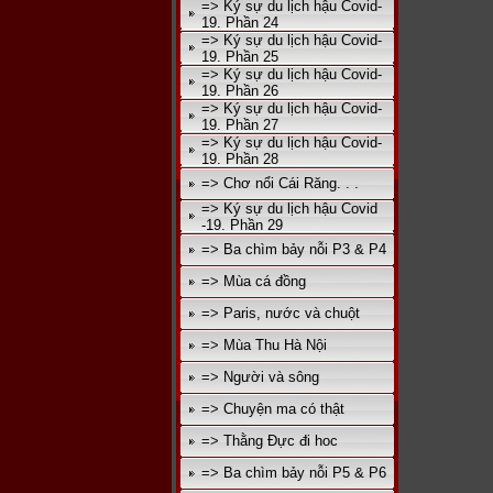
=> Ký sự du lịch hậu Covid-
19. Phần 24
=> Ký sự du lịch hậu Covid-
19. Phần 25
=> Ký sự du lịch hậu Covid-
19. Phần 26
=> Ký sự du lịch hậu Covid-
19. Phần 27
=> Ký sự du lịch hậu Covid-
19. Phần 28
=> Chơ nổi Cái Răng. . .
=> Ký sự du lịch hậu Covid
-19. Phần 29
=> Ba chìm bảy nỗi P3 & P4
=> Mùa cá đồng
=> Paris, nước và chuột
=> Mùa Thu Hà Nội
=> Người và sông
=> Chuyện ma có thật
=> Thằng Đực đi hoc
=> Ba chìm bảy nỗi P5 & P6