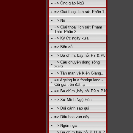
=> Ông giáo Ngữ
=> Giai thoại lịch sử. Phần 1
=> Nó
=> Giai thoại lịch sử: Phạm
Thái. Phần 2
=> Ký ức ngày xưa
=> Bến đỗ
=> Ba chìm, bảy nỗi P7 & P8
=> Câu chuyện dòng sông
2020
=> Tản mạn về Kiên Giang...
=> Ageing in a foreign land -
Cõi già trên đất lạ
=> Ba chìm ,bảy nỗi P9 & P10
=> Xứ Mình Ngộ Hén
=> Đôi cánh sao quì
=> Dấu hoa vun cây
=> Ngôn ngại
=> Ba chìm bảy nỗi P 11 & P