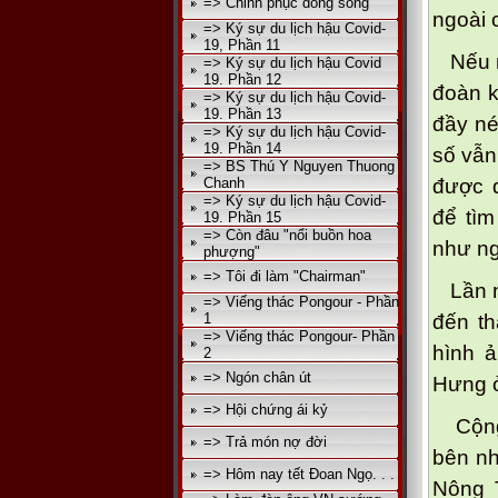
=> Chinh phục dòng sông
ngoài 
=> Ký sự du lịch hậu Covid-
19, Phần 11
Nếu nh
=> Ký sự du lịch hậu Covid
19. Phần 12
đoàn k
=> Ký sự du lịch hậu Covid-
19. Phần 13
đầy né
=> Ký sự du lịch hậu Covid-
19. Phần 14
số vẫn
=> BS Thú Y Nguyen Thuong
Chanh
được đ
=> Ký sự du lịch hậu Covid-
để tìm
19. Phần 15
=> Còn đâu "nổi buồn hoa
như ng
phượng"
=> Tôi đi làm "Chairman"
Lần nà
=> Viếng thác Pongour - Phần
1
đến t
=> Viếng thác Pongour- Phần
hình 
2
=> Ngón chân út
Hưng ở
=> Hội chứng ái kỷ
Cộng 
=> Trả món nợ đời
bên nh
=> Hôm nay tết Đoan Ngọ. . .
Nông T