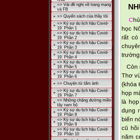
=> Vài đề nghị về trang mạng
NHỮN
và FB
=> Quyển sách của thầy tôi
C
hủ
=> Ký sự du lịch hậu Covid-
học Nô
19. Phần 1
=> Ký sự du lịch hậu Covid-
rất c
19. Phần 2
=> Ký sự du lịch hậu Covid-
chuyên
19. Phần 3
=> Ký sự du lịch hậu Covid-
trường
19. Phần 4
=> Ký sự du lịch hậu Covid-
Còn nh
19. Phần 5
=> Ký sự du lịch hậu Covid-
Thơ vừ
19. Phần 6
=> Chuyện từ tấm ảnh
(khóa 
=> Ký sự du lịch hậu Covid-
họp mặ
19. Phần 7
=> Những chặng đường miền
là họ
tây nam bộ.
dụng n
=> Ký sự du lịch hậu Covid-
19. Phần 8
biến n
=> Ký sự du lịch hậu Covid-
19. Phần 9
cũ hồi
=> Ký sự du lịch hậu Covid-
19. Phần 10
năm c