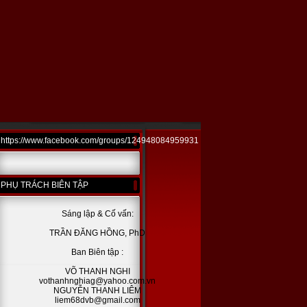
https://www.facebook.com/groups/124948084959931
PHỤ TRÁCH BIÊN TẬP
Sáng lập & Cố vấn:
TRẦN ĐĂNG HỒNG, PhD
Ban Biên tập :
VÕ THANH NGHI
vothanhnghiag@yahoo.com.vn
NGUYỄN THANH LIÊM
liem68dvb@gmail.com