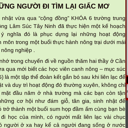
G NGƯỜI ĐI TÌM LẠI GIẤC MƠ
 nhật vừa qua “cộng đồng” KHÓA 6 trường trung
ng Lâm Súc Tây Ninh đã thực hiện một kế hoạch
ó ý nghĩa đó là phục dựng lại những hoạt động
 môn trong một buổi thực hành nông trại dưới mái
 nông nghiệp .
ớ trong chuyến đi về nguồn thăm hai thầy ở Cần
a qua mới biết các học viên canh nông – mục súc
6) là một tập thể đoàn kết gắn bó sau khi liên lạc để
t và duy trì hoạt động đó thường xuyên, không chỉ
p mặt đầu năm ở nhà trường mà các bạn còn tận
hững cơ hội như đám giỗ, tân gia, sinh nhật để
ó trở thành một buổi sum họp đầm ấm cùng bạn bè
 đi học của mình, có người mất liên lạc vài chục
ó người ở xa hay kể cả người đang sống ở nước