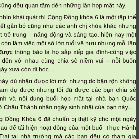
cũng đều quan tâm đến những lần họp mặt này.
ìn khái quát thì Cộng Đồng khóa 6 là một tập thể
ết gắn bó cũng như các anh chị khóa khác nhưng
t trẻ trung – năng động và sáng tạo, hiện nay một
 còn làm việc một số lớn tuổi về hưu nhưng mỗi lần
ược thông báo là họ sắp xếp gia đình-công việc
 đến với nhau cùng chia sẻ niềm vui – nỗi buồn
ày xưa còn đi học…
y dù nhận được lời mời nhưng do bận rộn không
ham dự được nhưng tôi đã được các bạn chia sẻ
ảnh và nội dung buổi họp mặt tại nhà bạn Quốc
 Châu Thành nhân ngày sinh nhật của bạn này...
Đồng Khóa 6 đã chuẩn bị thật kỹ cho một ngày
au để tái hiện hoạt động của một buổi Thực Hành
rại tại nhà trường mà các bạn đều có tham gia