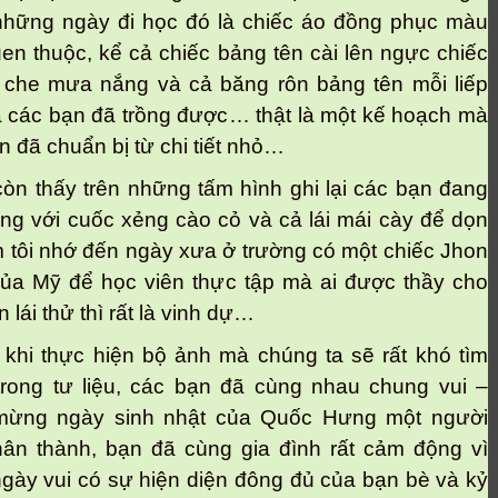
những ngày đi học đó là chiếc áo đồng phục màu
en thuộc, kể cả chiếc bảng tên cài lên ngực chiếc
 che mưa nắng và cả băng rôn bảng tên mỗi liếp
 các bạn đã trồng được… thật là một kế hoạch mà
n đã chuẩn bị từ chi tiết nhỏ…
n thấy trên những tấm hình ghi lại các bạn đang
ng với cuốc xẻng cào cỏ và cả lái mái cày để dọn
m tôi nhớ đến ngày xưa ở trường có một chiếc Jhon
ủa Mỹ để học viên thực tập mà ai được thầy cho
n lái thử thì rất là vinh dự…
i thực hiện bộ ảnh mà chúng ta sẽ rất khó tìm
rong tư liệu, các bạn đã cùng nhau chung vui –
mừng ngày sinh nhật của Quốc Hưng một người
ân thành, bạn đã cùng gia đình rất cảm động vì
ngày vui có sự hiện diện đông đủ của bạn bè và kỷ