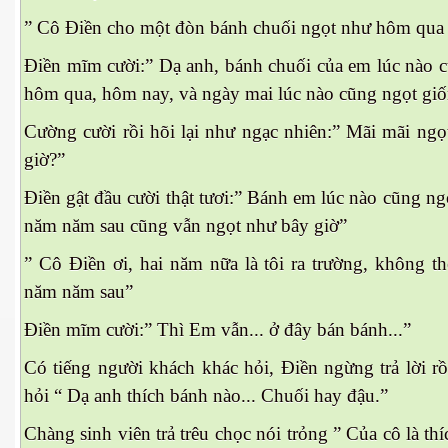
hần 23
” Cô Điền cho một đòn bánh chuối ngọt như hôm qu
Điền mĩm cười:” Dạ anh, bánh chuối của em lúc nào c
hôm qua, hôm nay, và ngày mai lúc nào cũng ngọt gi
Cường cười rồi hõi lại như ngạc nhiên:” Mãi mãi ng
giờ?”
Điền gật đầu cười thật tươi:” Bánh em lúc nào cũng ng
hần 24
năm năm sau cũng vẫn ngọt như bây giờ”
hần 25
” Cô Điền ơi, hai năm nữa là tôi ra trường, không thê
năm năm sau”
hần 26
Điền mĩm cười:” Thì Em vẫn... ở đây bán bánh...”
hần 27
Có tiếng người khách khác hỏi, Điền ngừng trả lời rồ
hần 28
hỏi “ Dạ anh thích bánh nào... Chuối hay đậu.”
Chàng sinh viên trả trêu chọc nói trỏng ” Của cô là thíc