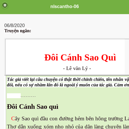
nlscantho-06
06/8/2020
Truyện ngắn:
Đôi Cánh Sao Quì
- Lê văn Lý -
Tác giả viết lại câu chuyện có thật thời chinh chiến, tên nhân vâ
đổi, nếu có sự nhầm lẩn đó là ngoài ý muốn của tác giả. Cảm ơn.
uê em
- - - - - - - - -
Đôi Cánh Sao quì
FB
C
ây Sao quì đầu con đường hẻm bên hông trường L
Thơ dẫn xuống xóm nho nhỏ của dân làng chuyên làm