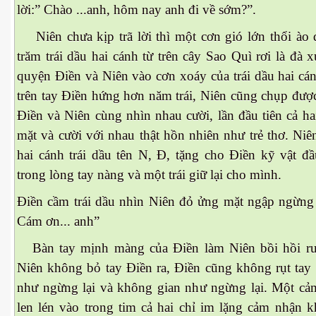
lời:” Chào ...anh, hôm nay anh đi về sớm?”.
Niên chưa kịp trã lời thì một cơn gió lớn thổi ào 
trăm trái dầu hai cánh từ trên cây Sao Quì rơi là đà
quyện Điền và Niên vào cơn xoáy của trái dầu hai ca
trên tay Điền hứng hơn năm trái, Niên cũng chụp được 
Điền và Niên cùng nhìn nhau cười, lần đầu tiên cả hai
mặt và cười với nhau thật hồn nhiên như trẻ thơ. Niên
hai cánh trái dầu tên N, Đ, tặng cho Điền kỹ vật đầ
M 2
trong lòng tay nàng và một trái giữ lại cho mình.
n nay
Điền cầm trái dầu nhìn Niên đỏ ửng mặt ngập ngừn
hần 16
Cám ơn... anh”
hần 17
Bàn tay mịnh màng của Điền làm Niên bồi hồi r
Niên không bỏ tay Điền ra, Điền cũng không rụt tay la
n MPM 3
như ngừng lại và không gian như ngừng lại. Một cảm
 4
len lén vào trong tim cả hai chỉ im lặng cảm nhận 