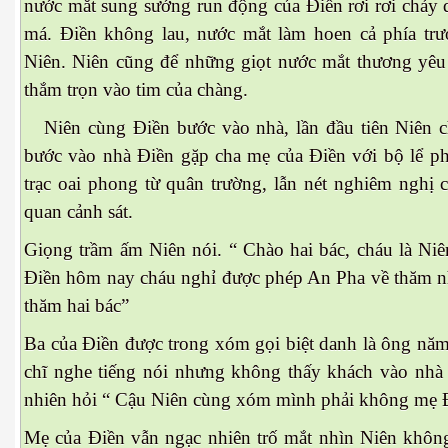
nước mắt sung sướng run động của Điền rơi rơi chảy 
má. Điền không lau, nước mắt làm hoen cả phía trươ
Niên. Niên cũng để những giọt nước mắt thương yêu 
n 2
thắm trọn vào tim của chàng.
Niên cùng Điền bước vào nhà, lần đầu tiên Niên ch
bước vào nhà Điền gặp cha mẹ của Điền với bộ lể p
trạc oai phong từ quân trường, lẫn nét nghiêm nghị cu
quan cảnh sát.
3
Giọng trầm ấm Niên nói. “ Chào hai bác, cháu là Niê
Điền hôm nay cháu nghỉ được phép An Pha về thăm nha
thăm hai bác”
Ba của Điền được trong xóm gọi biệt danh là ông năm 
chĩ nghe tiếng nói nhưng không thấy khách vào nhà
nhiên hỏi “ Cậu Niên cùng xóm mình phải không mẹ 
ửa giá
Mẹ của Điền vẫn ngạc nhiên trố mắt nhìn Niên khôn