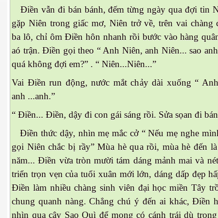
Điền vẫn đi bán bánh, đếm từng ngày qua đợi tin N
gặp Niên trong giấc mơ, Niên trở về, trên vai chàng
ba lô, chỉ ôm Điền hôn nhanh rồi bước vào hàng quân
aó trận. Điền gọi theo “ Anh Niên, anh Niên... sao an
quá không đợi em?” . “ Niên...Niên...”
Vai Điền run động, nước mắt chảy dài xuống “ Anh
anh ...anh.”
“ Điền... Điền, dậy đi con gái sáng rồi. Sửa sọan đi bá
Điền thức dậy, nhìn mẹ mắc cở “ Nếu mẹ nghe mìn
i
gọi Niên chắc bị rầy” Mùa hè qua rồi, mùa hè đến la
năm... Điền vừa tròn mười tám dáng mảnh mai và nét
triển trọn vẹn của tuổi xuân mới lớn, dáng dấp đẹp hâ
Điền làm nhiều chàng sinh viên đại học miền Tây tr
chung quanh nàng. Chẳng chú ý đến ai khác, Điền h
nhìn qua cây Sao Quì để mong có cánh trái dù trong