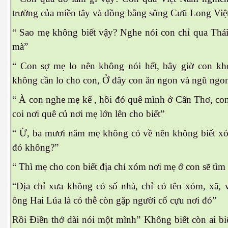
trường của miền tây và đồng bằng sông Cưũ Long Vi
“ Sao mẹ không biết vậy? Nghe nói con chỉ qua Thá
mà”
“ Con sợ mẹ lo nên không nói hết, bây giờ con khoe
không cần lo cho con, Ở đây con ăn ngon và ngũ ngo
“ À con nghe mẹ kể , hồi đó quê mình ở Cần Thơ, c
coi nơi quê củ nơi mẹ lớn lên cho biết”
“ Ừ, ba mươi năm mẹ không có về nên không biết xó
đó không?”
p theo
“ Thì mẹ cho con biết địa chỉ xóm nơi mẹ ở con sẽ tìm
 theo -2
“Địa chỉ xưa không có số nhà, chỉ có tên xóm, xã, v
ông Hai Lúa là có thễ còn gặp người cố cựu nơi đó”
Rồi Điền thở dài nói một mình” Không biết còn ai b