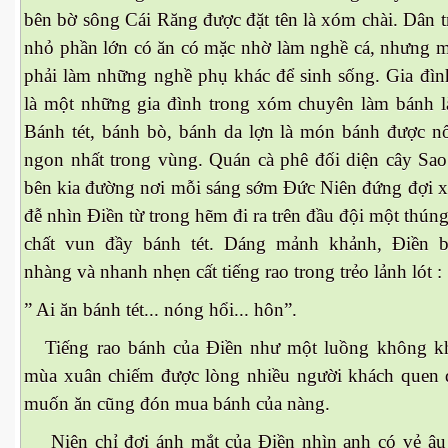
bên bờ sông Cái Răng được đặt tên là xóm chài. Dân
ần 1
nhỏ phần lớn có ăn có mặc nhờ làm nghề cá, nhưng mô
phải làm những nghề phụ khác để sinh sống. Gia đì
ần 2
là một những gia đình trong xóm chuyên làm bánh la
ần 3
Bánh tét, bánh bò, bánh da lợn là món bánh được nổi
ngon nhất trong vùng. Quán cà phê đối diện cây Sao
hần 4
bên kia đường nơi mỗi sáng sớm Đức Niên đứng đợi x
hần 5
đễ nhìn Điền từ trong hẽm đi ra trên đầu đội một thúng
chất vun đầy bánh tét. Dáng mảnh khảnh, Điền b
hần 6
nhàng và nhanh nhẹn cất tiếng rao trong trẻo lảnh lót :
” Ai ăn bánh tét... nóng hổi... hôn”.
hần 7
Tiếng rao bánh của Điền như một luồng không khi
mùa xuân chiếm được lòng nhiều người khách quen
 nam bộ.
muốn ăn cũng đón mua bánh của nàng.
hần 8
Niên chỉ đợi ánh mắt của Điền nhìn anh có vẻ âu 