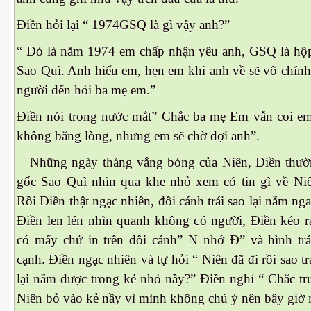
Điền hỏi lại “ 1974GSQ là gì vậy anh?”
“ Đó là năm 1974 em chấp nhận yêu anh, GSQ là hộ
Sao Quì. Anh hiểu em, hẹn em khi anh về sẽ vô chính
người đến hỏi ba mẹ em.”
Điền nói trong nước mắt” Chắc ba mẹ Em vẫn coi em
không bằng lòng, nhưng em sẽ chờ đợi anh”.
Những ngày tháng vắng bóng của Niên, Điền thươ
gốc Sao Quì nhìn qua khe nhỏ xem có tin gì về N
Rồi Điền thật ngạc nhiên, đôi cánh trái sao lại nằm nga
Điền len lén nhìn quanh không có người, Điền kéo ra
có mấy chử in trên đôi cánh” N nhớ Đ” và hình tra
cạnh. Điền ngạc nhiên và tự hỏi “ Niên đã đi rồi sao tr
Đa Kao
lại nằm được trong kẻ nhỏ nầy?” Điền nghỉ “ Chắc tr
Niên bỏ vào kẻ nầy vì mình không chú ý nên bây giờ 