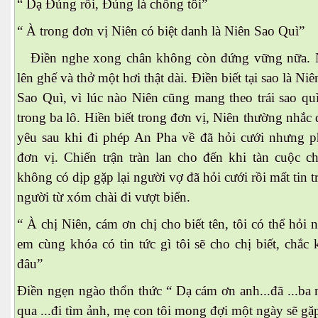
“ Dạ Đúng rồi, Đúng là chồng tôi”
“ À trong đơn vị Niên có biệt danh là Niên Sao Quì”
Điền nghe xong chân không còn đứng vững nữa. N
lên ghế và thở một hơi thật dài. Điền biết tại sao là Niên
Sao Quì, vì lúc nào Niên cũng mang theo trái sao qui
trong ba lô. Hiền biết trong đơn vị, Niên thường nhắc 
yêu sau khi đi phép An Pha về đã hỏi cưới nhưng pha
đơn vị. Chiến trận tràn lan cho đến khi tàn cuộc c
không có dịp gặp lại người vợ đã hỏi cưới rồi mất tin
người từ xóm chài đi vượt biển.
“ À chị Niên, cám ơn chị cho biết tên, tôi có thể hỏi
em cùng khóa có tin tức gì tôi sẽ cho chị biết, chắ
đâu”
Điền ngẹn ngào thổn thức “ Dạ cám ơn anh...đã ...
qua ...đi tìm ảnh, mẹ con tôi mong đợi một ngày sẽ gặp