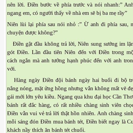
nên lời. Điền bước về phía trước và nói nhanh:” A
ngang em, có người thấy về nhà em sẽ bị ba mẹ rầy”
ần 18.
Niên lùi lại phía sau nói nhỏ :” Ừ anh đi phía sau,
chuyện được không?”
hần 19
Điền gật đầu không trả lời, Niên sung sướng im lặ
gót Điền. Lần đầu tiên Niên đến với Điền trong mô
hần 20
cách ngắn mà anh tưởng hạnh phúc đến với anh tron
với.
hần 21
Hàng ngày Điền đội bánh ngày hai buổi đi bộ t
hần 22
nắng nóng, mặt ửng hồng nhưng vẫn không mất vẽ đe
gái mới lớn yêu kiều. Ngang qua khu đại học Cần Thơ
bánh rất đắc hàng, có rất nhiều chàng sinh viên chọc
Điền vẫn vui vẻ trả lời thật hồn nhiên. Anh chàng sinh
mỗi sáng đón Điền mua bánh tét, Điền biết ngay là 
khách nầy thích ăn bánh tét chuối.