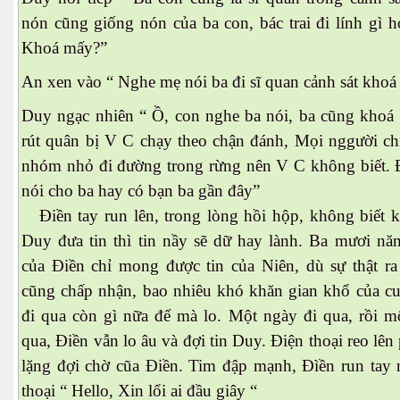
nón cũng giống nón của ba con, bác trai đi lính gì h
Khoá mấy?”
 .
An xen vào “ Nghe mẹ nói ba đi sĩ quan cảnh sát khoá 
Duy ngạc nhiên “ Ồ, con nghe ba nói, ba cũng khoá s
rút quân bị V C chạy theo chận đánh, Mọi nggười ch
nhóm nhỏ đi đường trong rừng nên V C không biết. Đ
nói cho ba hay có bạn ba gần đây”
Điền tay run lên, trong lòng hồi hộp, không biết k
Duy đưa tin thì tin nầy sẽ dữ hay lành. Ba mươi năm
của Điền chỉ mong được tin của Niên, dù sự thật r
cũng chấp nhận, bao nhiêu khó khăn gian khổ của cuô
đi qua còn gì nữa để mà lo. Một ngày đi qua, rồi mô
qua, Điền vẫn lo âu và đợi tin Duy. Điện thoại reo lên 
lặng đợi chờ cũa Điền. Tim đập mạnh, Đìền run tay
thoại “ Hello, Xin lổi ai đầu giây “