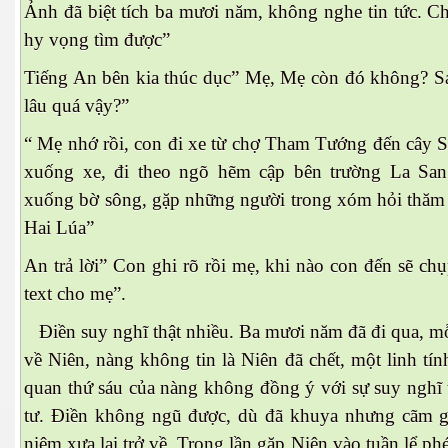
Ảnh đã biệt tích ba mươi năm, không nghe tin tức. C
hy vọng tìm được”
Tiếng An bên kia thúc dục” Mẹ, Mẹ còn đó không? Sa
lâu quá vậy?”
“ Mẹ nhớ rồi, con đi xe từ chợ Tham Tướng đến cây Sa
xuống xe, đi theo ngõ hẽm cập bên trường La San
xuống bờ sông, gặp những người trong xóm hỏi thă
Hai Lúa”
An trả lời” Con ghi rõ rồi mẹ, khi nào con đến sẽ chụ
text cho mẹ”.
Điền suy nghĩ thật nhiều. Ba mươi năm đã đi qua, mỗ
về Niên, nàng không tin là Niên đã chết, một linh tính
quan thứ sáu của nàng không đồng ý với sự suy nghi
tư. Điền không ngũ được, dù đã khuya nhưng cãm gía
niệm xưa lại trở về. Trong lần gặp Niên vào tuần lể p