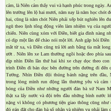
hần 9
cảm, là Niên cảm thấy vui và hạnh phúc trong ngày. 
lên trường lên lộ hai mươi, năm nay là năm học chót để t
hần 10
hai, cũng là năm chót Niên phải xếp bút nghiên lên đ
ngũ theo lịnh tổng động viên làm nhiệm vụ của người
chiến. Niên cùng xóm với Điền, biết gia đình nàng
hần 11
có dịp một lần để chào nói một lời. Anh gặp hỏi Điề
hần 12
mắt từ xa, và Điền cũng trả lời anh bằng tia mắt lo
ướt . Niên lên xe Lam thường ngồi hoặc đeo phía sau 
hần 13
dịp nhìn Điền lần thứ hai khi xe chạy dọc theo con
hần 14
trình Điền đi bán dọc bên đường trên đường đi đến
Tướng. Nhìn Điền đội thúng bánh nặng trên đầu, 
anh
trong lòng mình run động lẫn thương yêu và cảm t
hần 15
bóng của Điền như những người đàn bà xứ Nam My
thật xa lấy nước và đội trên đầu những bình nước lơ
ng"
nặng vì không có phương tiện giao thông cũng như d
đó gán đặt cho đàn bà số phận và nhiệm vụ phải làm