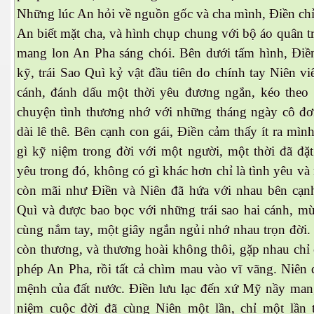
Những lúc An hỏi về nguồn gốc và cha mình, Điền chi
An biết mặt cha, và hình chụp chung với bộ áo quân 
mang lon An Pha sáng chói. Bên dưới tấm hình, Điền 
kỹ, trái Sao Quì kỷ vật đầu tiên do chính tay Niên viê
cánh, đánh dấu một thời yêu đương ngắn, kéo theo 
chuyện tình thương nhớ với những tháng ngày cô đơn
dài lê thê. Bên cạnh con gái, Điền cảm thấy ít ra mình
gì kỹ niệm trong đời với một người, một thời đã đặt 
yêu trong đó, không có gì khác hơn chỉ là tình yêu va
còn mãi như Điền và Niên đã hứa với nhau bên cạ
Quì và được bao bọc với những trái sao hai cánh, mừ
cùng nắm tay, một giây ngắn ngủi nhớ nhau trọn đời.
còn thương, và thương hoài không thôi, gặp nhau chỉ co
phép An Pha, rồi tất cả chìm mau vào vĩ vãng. Niên 
mệnh của đất nước. Điền lưu lạc đến xứ Mỹ nầy ma
niệm cuộc đời đã cùng Niên một lần, chỉ một lần