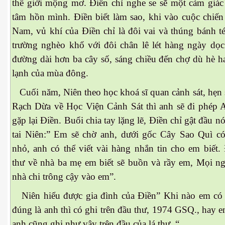
thế giới mộng mơ. Điền chỉ nghe se sẽ một cảm giá
tâm hồn mình. Điền biết làm sao, khi vào cuộc chiến
Nam, vủ khí của Điền chỉ là đôi vai và thúng bánh té
Phần 2
trường nghèo khổ với đôi chân lê lét hàng ngày dọ
đường dài hơn ba cây số, sáng chiều đến chợ dù hè ha
lạnh của mùa đông.
Cuối năm, Niên theo học khoá sĩ quan cảnh sát, hẹn 
Rạch Dừa về Học Viện Cảnh Sát thì anh sẽ đi phép
gặp lại Điền. Buổi chia tay lặng lẽ, Điền chỉ gật đầu n
tai Niên:” Em sẽ chờ anh, dưới gốc Cây Sao Quì co
nhỏ, anh có thể viết vài hàng nhắn tin cho em biết.
thư về nhà ba mẹ em biết sẽ buồn và rầy em, Mọi n
à trên đất lạ
nhà chi trông cậy vào em”.
Niên hiểu được gia đình của Điền” Khi nào em có 
đúng là anh thì có ghi trên đầu thư, 1974 GSQ., hay 
anh cũng ghi như vậy trên đầu của lá thư. “