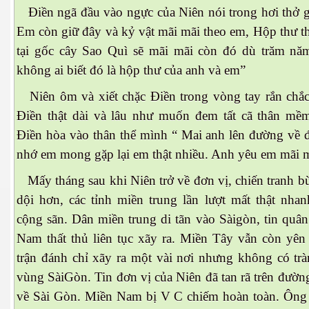
Điền ngã đầu vào ngực của Niên nói trong hơi thở g
Em còn giữ đây và kỷ vật mãi mãi theo em, Hộp thư 
tại gốc cây Sao Quì sẽ mãi mãi còn đó dù trăm nă
không ai biết đó là hộp thư của anh và em”
Niên ôm và xiết chặc Điền trong vòng tay rắn chă
Điền thật dài và lâu như muốn đem tất cã thân mềm
 5
Điền hòa vào thân thể mình “ Mai anh lên đường về đơ
nhớ em mong gặp lại em thật nhiều. Anh yêu em mãi m
ổ thạch
Mấy tháng sau khi Niên trở về đơn vị, chiến tranh bu
dội hơn, các tỉnh miền trung lần lượt mất thật nha
cộng sãn. Dân miền trung di tãn vào Sàigòn, tin quân
Nam thất thủ liên tục xãy ra. Miền Tây vẫn còn yên 
trận đánh chỉ xãy ra một vài nơi nhưng không có tr
iếp theo
vùng SàiGòn. Tin đơn vị của Niên đã tan rã trên đườn
về Sài Gòn. Miền Nam bị V C chiếm hoàn toàn. Ông