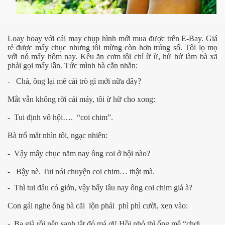
ần 1
Loay hoay với cái may chụp hình mới mua được trên E-Bay. Giá
ần 2
rẻ được mấy chục nhưng tôi mừng còn hơn trúng số. Tôi lọ mọ
với nó mấy hôm nay. Kêu ăn cơm tôi chỉ ừ ừ, hử hử làm bà xã
ần 3
phải gọi mấy lần. Tức mình bà cằn nhằn:
-
Chà, ông lại mê cái trò gì mới nữa đây?
hần 4
Mắt vẫn không rời cái máy, tôi ừ hữ cho xong:
hần 5
-
Tui định vô hội….
“coi chim”.
hần 6
Bà trố mắt nhìn tôi, ngạc nhiên:
-
Vậy mấy chục năm nay ông coi ở hội nào?
hần 7
-
Bậy nè. Tui nói chuyện coi chim… thật mà.
-
Thì tui đâu có giởn, vậy bấy lâu nay ông coi chim giả à?
 nam bộ.
Con gái nghe ông bà cãi lộn phải phì phì cười, xen vào:
hần 8
-
Ba già rồi nên sanh tật đó má ơi! Hồi nhỏ thì ổng mê “chơi