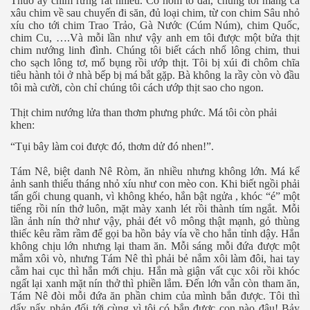
Thuở ấy chim rừng rất nhiều. Có hôm tổ đãi, chúng tôi mang cả
xâu chim về sau chuyến đi săn, đủ loại chim, từ con chim Sâu nhỏ
xíu cho tới chim Trao Trảo, Gà Nước (Cúm Núm), chim Quốc,
chim Cu, ….Và mỗi lần như vậy anh em tôi được một bửa thịt
chim nướng linh đình. Chúng tôi biết cách nhổ lông chim, thui
cho sạch lông tơ, mổ bụng rồi ướp thịt. Tôi bị xúi đi chôm chĩa
tiêu hành tỏi ở nhà bếp bị má bắt gặp. Bà không la rầy còn vò đầu
tôi mà cười, còn chỉ chúng tôi cách ướp thịt sao cho ngon.
Thịt chim nướng lửa than thơm phưng phức. Má tôi còn phải
khen:
“Tụi bây làm coi được đó, thơm dử đó nhen!”.
M 2
Tám Nê, biệt danh Nê Ròm, ăn nhiều nhưng không lớn. Má kể
n nay
ảnh sanh thiếu tháng nhỏ xíu như con mèo con. Khi biết ngồi phải
tấn gối chung quanh, vì không khéo, hắn bật ngửa , khóc “é” một
tiếng rồi nín thở luôn, mặt mày xanh lét rồi thành tím ngắt. Mỗi
hần 16
lần ảnh nín thở như vậy, phải đét vô mông thật mạnh, gỏ thùng
thiếc kêu rầm rầm để gọi ba hồn bảy vía về cho hắn tỉnh dậy. Hắn
hần 17
không chịu lớn nhưng lại tham ăn. Mỗi sáng mỗi đứa được một
mắm xôi vò, nhưng Tám Nê thì phải bẻ nắm xôi làm đôi, hai tay
n MPM 3
cằm hai cục thì hắn mới chịu. Hắn mà giận vất cục xôi rồi khóc
ngất lại xanh mặt nín thở thì phiền lắm. Đến lớn vẫn còn tham ăn,
Tám Nê đòi mỗi đứa ăn phần chim của mình bắn được. Tôi thì
 4
dẩy nẩy phản đối tới cùng vì tôi có bắn được con nào đâu! Bảy