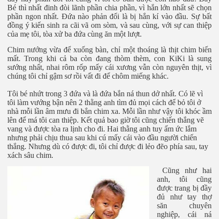
Bé thì nhất đinh đòi lãnh phần chia phần, vì hắn lớn nhất sẽ chọn
phần ngon nhất. Đứa nào phản đối là bị hắn kí vào đầu. Sự bất
đồng ý kiến sinh ra cãi vã
om sòm
, và sau cùng, với sự can thiệp
của mẹ tôi, tòa xử ba đứa cùng ăn một lượt.
ần 18.
Chim nướng vừa để xuống bàn, chỉ một thoáng là thịt chim biến
hần 19
mất. Trong khi cả ba còn đang thòm thèm, con KiKi là sung
sướng nhất
,
nhai rôm rốp mấy cái xương vẫn còn nguyên thịt, vì
chúng tôi chỉ gậm sơ rồi vất đi để chôm miếng khác.
Tôi bé nhứt trong 3 đứa và là đứa bắn ná thun dở nhất. Có lẽ vì
hần 20
tôi làm vướng bận nên 2 thằng anh tìm đủ mọi cách để bỏ tôi ở
nhà mỗi lần âm mưu đi bắn chim xa. Mỗi lần như vậy tôi khóc ầm
hần 21
lên để má tôi can thiệp. Kết quả bao giờ tôi cũng
chiến
thắng vẽ
vang và được tòa ra lịnh cho đi. Hai thằng anh tuy ấm ức lắm
nhưng phải chịu thua sau khi cú mấy cái vào đầu người chiến
hần 22
thắng. Nhưng dù có được đi, tôi chỉ được đi lẻo đẽo phía sau, tay
xách sâu chim.
Cũng như hai
anh, tôi cũng
được trang bị đầy
đủ như tay thợ
săn chuyên
nghiệp, cái ná