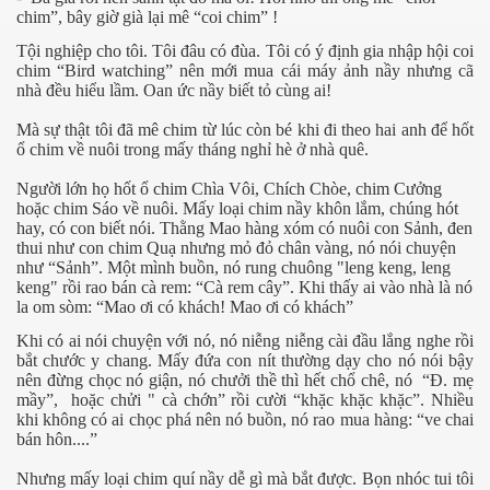
chim”, bây giờ già lại mê “coi chim” !
hần 9
Tội nghiệp cho tôi. Tôi đâu có đùa. Tôi có ý định gia nhập hội coi
hần 10
chim “Bird watching” nên mới mua cái máy ảnh nầy nhưng cã
nhà đều hiểu lầm. Oan ức nầy biết tỏ cùng ai!
Mà sự thật tôi đã mê chim từ lúc còn bé khi đi theo hai anh để hốt
ổ chim về nuôi trong mấy tháng nghỉ hè ở nhà quê.
hần 11
Người lớn họ hốt ổ chim Chìa Vôi, Chích Chòe, chim Cưởng
hần 12
hoặc chim Sáo về nuôi. Mấy loại chim nầy khôn lắm, chúng hót
hay, có con biết nói. Thằng Mao hàng xóm có nuôi con Sảnh, đen
thui như con chim Quạ nhưng mỏ đỏ chân vàng, nó nói chuyện
hần 13
như “Sảnh”. Một mình buồn, nó rung chuông "leng keng, leng
keng" rồi rao bán cà rem:
“Cà rem cây”. Khi thấy ai vào nhà là nó
hần 14
la om sòm: “Mao ơi có khách! Mao ơi có khách”
Khi có ai nói chuyện với nó, nó niễng niễng cài đầu lắng nghe rồi
anh
bắt chước y chang. Mấy đứa con nít thường dạy cho nó nói bậy
nên đừng chọc nó giận, nó chưởi thề thì hết chổ chê, nó
“Đ. mẹ
hần 15
mầy”, hoặc chửi " cà chớn” rồi cười “khặc khặc khặc”. Nhiều
khi không có ai chọc phá nên nó buồn, nó rao mua hàng: “ve chai
ng"
bán hôn....”
Nhưng mấy loại chim quí nầy dễ gì mà bắt được. Bọn nhóc tui tôi