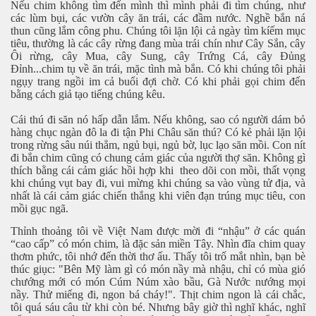
Nếu chim không tìm đến mình thì mình phải đi tìm chúng, như
các lùm bụi, các vườn cây ăn trái, các đầm nước. Nghề bắn ná
thun cũng lắm công phu. Chúng tôi lặn lội cả ngày tìm kíếm mục
tiêu, thường là các cây rừng đang mùa trái chín
như Cây Sắn, cây
Ôi rừng, cây Mua, cây Sung, cây Trứng Cá, cây Đủng
Phần 2
Đỉnh...chim tụ về ăn trái, mặc tình mà bắn. Có khi chúng tôi phải
ngụy trang ngồi im cả buổi đợi chờ. Có khi phải gọi chim đến
bằng cách giả tạo tiếng chúng kêu.
Cái thú đi săn nó hấp dẫn lắm. Nếu không, sao có người dám bỏ
hàng chục ngàn
đô la đi tận Phi Châu săn thú? Có kẻ phải lặn lội
trong rừng sâu núi thẳm, ngủ bụi, ngủ bờ, lục lạo săn mồi. Con nít
đi bắn chim cũng có chung cảm giác của người thợ săn. Không gì
thích bằng cái cảm giác hồi hợp khi theo dõi con mồi, thất vọng
khi chúng vụt bay đi, vui mừng khi chúng sa vào vùng tử địa, và
nhất là cái cảm giác chiến thắng khi viên đạn trúng mục tiêu, con
mồi gục ngã.
Thỉnh thoảng tôi về Việt Nam được mời đi “nhậu” ở các quán
à trên đất lạ
“cao cấp” có món chim, là đặc sản miền Tây. Nhìn đĩa chim quay
thơm phức, tôi nhớ đến thời thơ ấu. Thấy tôi trố mắt nhìn, bạn bè
thúc giục:
"Bên Mỹ làm gì có món nầy mà nhậu, chỉ có mùa gió
chướng mới có món Cúm Núm xào bầu, Gà Nước nướng mọi
nầy. Thử miếng đi, ngon bá cháy!".
Thịt chim ngon là cái chắc,
tôi quá sáu câu từ khi còn bé. Nhưng bây giờ thì nghĩ khác, nghĩ