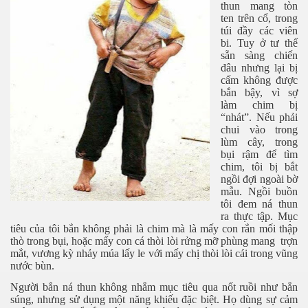
hần 23
thun mang tòn
ten trên cổ, trong
túi đầy các viên
bi. Tuy ở tư thế
sẵn sàng chiến
đâu nhưng lại bị
cấm không được
bắn bậy, vì sợ
làm chim bị
“nhát”. Nếu phải
chui vào trong
lùm cây, trong
hần 24
bụi rậm để tìm
chim, tôi bị bắt
hần 25
ngồi đợi ngoài bờ
mẫu. Ngồi buồn
tôi đem ná thun
hần 26
ra thực tập. Mục
tiêu của tôi bắn không phải là chim mà là mấy con rắn mối thập
hần 27
thò trong bụi, hoặc mấy con cá thòi lòi
rửng m
ỡ
phùng mang trợn
mắt, vương kỳ
nhảy mú
a lấy le
với
mấy chị
t
hòi
l
òi cái
trong vũng
hần 28
n
ước bùn
.
Người bắn ná thun không nhắm mục tiêu
qua nốt ruồi
như bắn
súng, nhưng
sử dụng một năng khiếu đặc biệt. Họ
dùng sự cảm