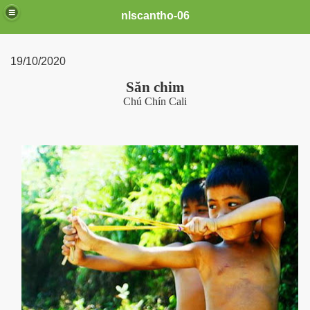
nlscantho-06
19/10/2020
Săn chim
Chú Chín Cali
uê em
FB