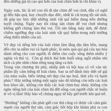
đến những
giá trị cao quí hơn của loài chim hơn là chỉ khẩu vị.
Ngày xưa, lúc là trẻ con tôi đi săn chim để vui chơi, đâu có nghĩ
gì đến hậu quả, hay chuyện đạo đức, nhất là cái trọng tội sát sinh,
đã góp tay hủy diệt những sinh vật quí hiếm đang trên đường
tuyệt chủng.
Ngày nay tôi cũng săn chim để vui chơi nhưng
không giết chúng làm thú vui. Tôi săn bằng máy ảnh, để được
chiêm ngưỡng đẹp của loài sinh vật quý hiếm trong môi trường
sống thiên nhiên của nó.
Vẻ đẹp và tiếng hót của loài chim làm lắng dịu tâm hồn, mang
đến cho ta niềm vui và hạnh phúc, là món quà quí giá của tạo hóa
dành riêng cho con người, tô điểm cho cuộc sống thêm nhiều ý
nghỉa và thú vị. Còn gì thích thú hơn buổi sáng ngồi nhâm nhi
tách cà phe nhìn chim rừng tung tăng ca hót.
Trong văn chương thi phú, nhiếp ảnh và hội họa có vô vàn tác
phẩm lấy cảm hứng từ loài chim. Sao ta nỡ đành hủy diệt sứ giả
của mùa xuân, biểu tượng nét đẹp của tạo hoá, tình yêu và hạnh
phúc?
Hãy tưởng tượng một ngày nào đó không còn nữa các loài
hoa kheo sắc, không còn thấy các loài chim bay nhảy, không còn
nghe tiếng hót của loài chim thì đời sống con người chắc sẽ buồn
tẻ vô vị lắm! Hãy bảo vệ chúng ngay từ bây giờ trước khi quá trể.
Đa Kao
“Birding” không cần phải giết con thú cũng có được cái cảm giác
mạnh của người thợ săn, cảm giác hồi hộp khi khám phá ra con