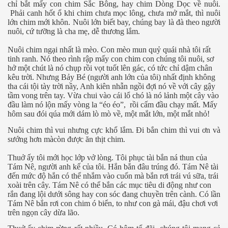
chỉ bắt mấy con chim Sắc Bông, hay chim Dòng Dọc về nuôi.
Phải canh hốt ổ khi chim chưa mọc lông, chưa mở mắt, thì nuôi
lớn chim mới khôn. Nuôi lớn biết bay, chúng bay là đà theo người
nuôi, cứ tưỡng là cha mẹ, dễ thương lắm.
Nuôi chim ngại nhất là mèo. Con mèo mun quỷ quái nhà tôi rất
tinh ranh. Nó theo rình rập mấy con chim con chúng tôi nuôi, sơ
hở một chút là nó chụp rồi vọt tuốt lên gác, có tức chỉ dậm chân
kêu trời. Nhưng Bảy Bé (người anh lớn của tôi) nhất định không
tha cái tội tày trời nầy, Anh kiên nhẫn ngồi đợi nó về với cây gậy
tầm vong trên tay. Vừa chui vào cái lổ chó là nó lảnh một cây vào
đầu làm nó lộn mấy vòng la “éo éo”,
rồi cấm đầu chạy mất. Mấy
hôm sau đói qúa mới dám lò mò về, một mắt lớn, một mắt nhỏ!
Nuôi chim thì vui nhưng cực khổ lắm. Đi bắn chim thì vui ơn và
sướng hơn màcòn được ăn thịt chim.
Thuở ấy tôi mới học lớp vở lòng. Tôi phục tài bắn ná thun của
Tám Nê, người anh kế của tôi. Hắn bắn đâu trúng đó. Tám Nê tài
virus
đến mức độ hắn có thể nhắm vào cuốn mà bắn rơi trái vú sữa, trái
xoài trên cây. Tám Nê có thể bắn các mục tiêu di động như con
rắn đang lội dưới sông hay con sóc đang chuyền trên cành. Có lần
Tám Nê bắn rơi con chim ó biển, to như con gà mái, đậu chơi vơi
trên ngọn cây dừa lão.