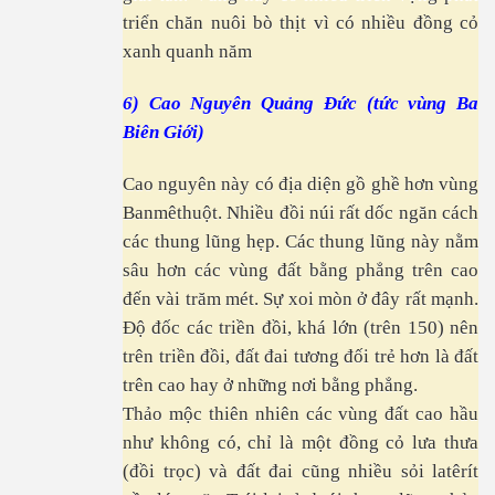
- Phần 1
triển chăn nuôi bò thịt vì có nhiều đồng cỏ
. Phần 2
xanh quanh năm
. Phần 3
6) Cao Nguyên Quảng Đức (tức vùng Ba
Biên Giới)
. Phần 4
Cao nguyên này có địa diện gồ ghề hơn vùng
. Phần 5
Banmêthuột. Nhiều đồi núi rất dốc ngăn cách
. Phần 6
các thung lũng hẹp. Các thung lũng này nằm
sâu hơn các vùng đất bằng phẳng trên cao
. Phần 7
đến vài trăm mét. Sự xoi mòn ở đây rất mạnh.
Độ đốc các triền đồi, khá lớn (trên 150) nên
trên triền đồi, đất đai tương đối trẻ hơn là đất
trên cao hay ở những nơi bằng phẳng.
Thảo mộc thiên nhiên các vùng đất cao hầu
như không có, chỉ là một đồng cỏ lưa thưa
(đồi trọc) và đất đai cũng nhiều sỏi latêrít
 mệnh