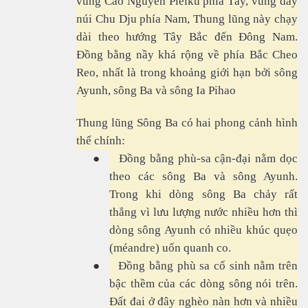
vùng Cao Nguyên Pleiku phía Tây, vùng dãy
núi Chu Dju phía Nam, Thung lũng này chạy
dài theo hướng Tây Bắc đến Đông Nam.
Đồng bằng nầy khá rộng về phía Bắc Cheo
Reo, nhất là trong khoảng giới hạn bởi sông
Ayunh, sông Ba và sông Ia Pihao
Thung lũng Sông Ba có hai phong cảnh hình
thể chính:
●
Đồng bằng phù-sa cận-đại nằm dọc
theo các sông Ba và sông Ayunh.
Trong khi dòng sông Ba chảy rất
thẳng vì lưu lượng nước nhiều hơn thì
dòng sông Ayunh có nhiều khúc quẹo
(méandre) uốn quanh co.
●
Đồng bằng phù sa cổ sinh nằm trên
bậc thềm của các dòng sông nói trên.
Đất đai ở đây nghèo nàn hơn và nhiều