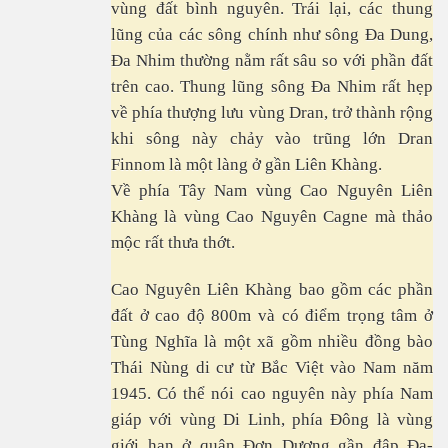
vùng đất bình nguyên. Trái lại, các thung
lũng của các sông chính như sông Đa Dung,
Đa Nhim thường nằm rất sâu so với phần đất
trên cao. Thung lũng sông Đa Nhim rất hẹp
về phía thượng lưu vùng Dran, trở thành rộng
khi sông này chảy vào trũng lớn Dran
Finnom là một làng ở gần Liên Khàng.
Về phía Tây Nam vùng Cao Nguyên Liên
Khàng là vùng Cao Nguyên Cagne mà thảo
mộc rất thưa thớt.
Cao Nguyên Liên Khàng bao gồm các phần
đất ở cao độ 800m và có điểm trọng tâm ở
Tùng Nghĩa là một xã gồm nhiều đồng bào
Thái Nùng di cư từ Bắc Việt vào Nam năm
1945. Có thể nói cao nguyên này phía Nam
giáp với vùng Di Linh, phía Đông là vùng
giới hạn ở quận Đơn Dương gần đập Đa-