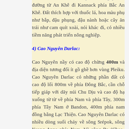
đường từ An Khê đi Kannack phía Bắc An
Khê. Đất thích hợp với thuốc lá, hoa màu phụ
như bắp, đậu phụng, đậu nành hoặc cây ăn
trái như cam quít xoài, nói khác đi, có nhiều
tiềm năng phát triển nông nghiệp.
4) Cao Nguyên Darlac:
Cao Nguyên nầy có cao độ chừng
400m
và
địa diện tương đối ít gồ ghề hơn vùng Pleiku.
ú Y ĐH Cần Thơ
Cao Nguyên Darlac có những phần đất có
cao độ lối 800m về phía Đông Bắc, cần chỗ
t
tiếp giáp với dãy núi Chu Dịu và cao độ hạ
xuống từ từ về phía Nam và phía Tây, 300m
phía Tây Nam ở Bandon, 400m phía nam
đồng bằng Lạc Thiện. Cao Nguyên Darlac có
nhiều dòng suối chảy về sông Srépok, sông