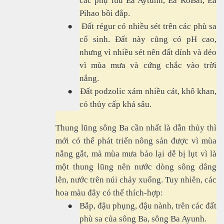
các phụ lưu Ea Aytunh, Ea RơBal, Ea
Pihao bồi đắp.
●
Đất régur có nhiều sét trên các phù sa
cổ sinh. Đất này cũng có pH cao,
nhưng vì nhiều sét nên đất dính và dẻo
vì mùa mưa và cứng chắc vào trời
nắng.
●
Đất podzolic xám nhiều cát, khô khan,
có thủy cấp khá sâu.
Thung lũng sông Ba cần nhất là dẫn thủy thì
mới có thể phát triển nông sản được vì mùa
nắng gắt, mà mùa mưa bảo lại dễ bị lụt vì là
một thung lũng nên nước dòng sông dâng
lên, nước trên núi chảy xuống. Tuy nhiên, các
hoa màu đây có thể thích-hợp:
●
Bắp, đậu phụng, đậu nành, trên các đất
phù sa của sông Ba, sông Ba Ayunh.