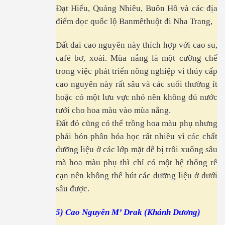
Đạt Hiếu, Quảng Nhiêu, Buôn Hô và các địa
điểm dọc quốc lộ Banmêthuột đi Nha Trang,
Đất đai cao nguyên này thích hợp với cao su,
café bơ, xoài. Mùa nắng là một cưỡng chế
trong việc phát triển nông nghiệp vì thủy cấp
h mẫu tử...
cao nguyên này rất sâu và các suối thường ít
hoặc có một lưu vực nhỏ nên không đủ nước
tưới cho hoa màu vào mùa nắng.
Đất đỏ cũng có thể trồng hoa màu phụ nhưng
phải bón phân hóa học rất nhiều vì các chất
dưỡng liệu ở các lớp mặt dễ bị trôi xuống sâu
mà hoa màu phụ thì chỉ có một hệ thống rễ
cạn nên không thể hút các dưỡng liệu ở dưới
sâu được.
5) Cao Nguyên M’ Drak (Khánh Dương)