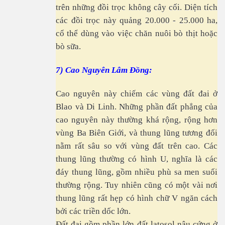
trên những đồi trọc không cây cối. Diện tích
các đồi trọc này quảng 20.000 - 25.000 ha,
cổ thể dùng vào việc chăn nuôi bò thịt hoặc
bò sữa.
7) Cao Nguyên Lâm Đồng:
Cao nguyên này chiếm các vùng đất đai ở
Blao và Di Linh. Những phần đất phẳng của
cao nguyên này thường khá rộng, rộng hơn
vùng Ba Biên Giới, và thung lũng tương đối
nằm rất sâu so với vùng đất trên cao. Các
thung lũng thường có hình U, nghĩa là các
đáy thung lũng, gồm nhiều phù sa men suối
thường rộng. Tuy nhiên cũng có một vài nơi
thung lũng rất hẹp có hình chữ V ngăn cách
bởi các triền dốc lớn.
Đất đai gồm phần lớn đất latosol nâu cứng ở