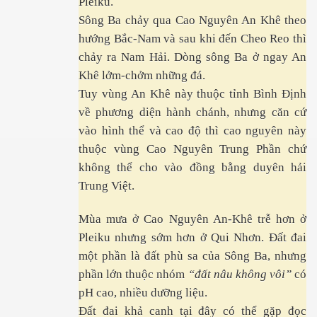
Pleiku.
Sông Ba chảy qua Cao Nguyên An Khê theo
hướng Bắc-Nam và sau khi đến Cheo Reo thì
a Kỳ
chảy ra Nam Hải. Dòng sông Ba ở ngay An
Khê lởm-chởm những đá.
Tuy vùng An Khê này thuộc tỉnh Bình Định
về phương diện hành chánh, nhưng căn cứ
vào hình thể và cao độ thì cao nguyên này
thuộc vùng Cao Nguyên Trung Phần chứ
không thể cho vào đồng bằng duyên hải
Trung Việt.
Mùa mưa ở Cao Nguyên An-Khê trễ hơn ở
Pleiku nhưng sớm hơn ở Qui Nhơn. Đất đai
một phần là đất phù sa của Sông Ba, nhưng
phần lớn thuộc nhóm
“đất nâu không vôi”
có
pH cao, nhiều dưỡng liệu.
Đất đai khả canh tại đây có thể gặp đọc