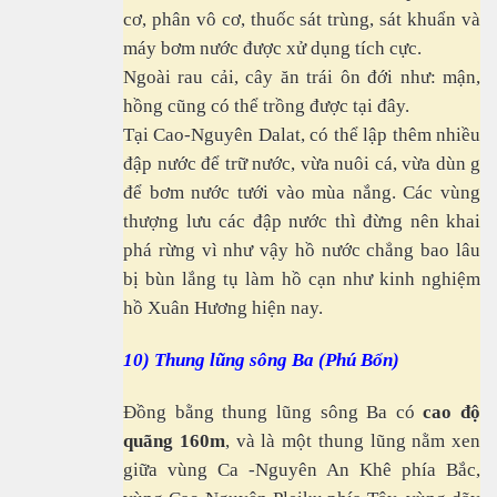
cơ, phân vô cơ, thuốc sát trùng, sát khuẩn và
máy bơm nước được xử dụng tích cực.
Ngoài rau cải, cây ăn trái ôn đới như: mận,
hồng cũng có thể trồng được tại đây.
Tại Cao-Nguyên Dalat, có thể lập thêm nhiều
đập nước để trữ nước, vừa nuôi cá, vừa dùn g
để bơm nước tưới vào mùa nắng. Các vùng
thượng lưu các đập nước thì đừng nên khai
phá rừng vì như vậy hồ nước chẳng bao lâu
bị bùn lắng tụ làm hồ cạn như kinh nghiệm
hồ Xuân Hương hiện nay.
10) Thung lũng sông Ba (Phú Bổn)
Đồng bằng thung lũng sông Ba có
cao độ
quãng 160m
, và là một thung lũng nằm xen
giữa vùng Ca -Nguyên An Khê phía Bắc,