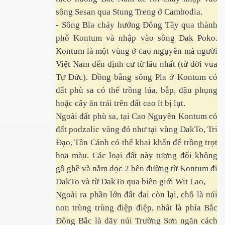
014
sông Sesan qua Stung Treng ở Cambodia.
- Sông Bla chảy hướng Đông Tây qua thành
phố Kontum và nhập vào sông Dak Poko.
Kontum là một vùng ở cao mgụyên mà người
Việt Nam đến định cư từ lâu nhất (từ đời vua
t hứa
Tự Đức). Đồng bằng sông Pla ở Kontum có
đất phù sa có thể trồng lúa, bắp, đậu phụng
hoặc cây ăn trái trên đất cao ít bị lụt.
Ngoài đất phù sa, tại Cao Nguyên Kontum có
đất podzalic vàng đỏ như tại vùng DakTo, Tri
Đạo, Tân Cảnh có thể khai khẩn để trồng trọt
hoa màu. Các loại đất này tương đối không
gồ ghề và nằm dọc 2 bên đường từ Kontum đi
DakTo và từ DakTo qua biên giới Wit Lao,
Ngoài ra phần lớn đất đai còn lại, chỗ là núi
non trùng trùng điệp điệp, nhất là phía Bắc
Đông Bắc là dãy núi Trường Sơn ngăn cách