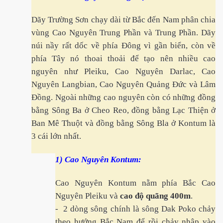
Dãy Trường Sơn chạy dài từ Bắc đến Nam phân chia
vùng Cao Nguyên Trung Phần và Trung Phần. Dãy
i
núi nầy rất dốc về phía Đông vì gần biển, còn về
phía Tây nó thoai thoải để tạo nên nhiều cao
nguyên như Pleiku, Cao Nguyên Darlac, Cao
 USAID và FAO
Nguyên Langbian, Cao Nguyên Quảng Đức và Lâm
Đồng. Ngoài những cao nguyên còn có những đồng
bằng Sông Ba ở Cheo Reo, đồng bằng Lạc Thiện ở
Ban Mê Thuột và đồng bằng Sông Bla ở Kontum là
rường...
3 cái lớn nhất.
1) Cao Nguyên Kontum:
 ca Việt
Cao Nguyên Kontum nằm phía Bắc Cao
vì Covid-19
Nguyên Pleiku và
cao độ quãng 400m
.
- 2 dòng sông chính là sông Dak Poko chảy
theo hướng Bắc Nam để rồi chảy nhập vào