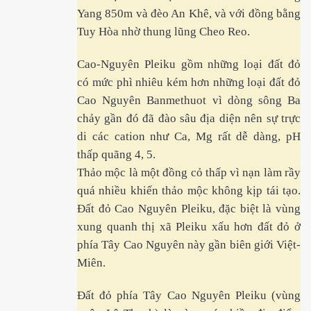
Yang 850m và đèo An Khê, và với đồng bằng
Tuy Hòa nhờ thung lũng Cheo Reo.
Cao-Nguyên Pleiku gồm những loại đất đỏ
có mức phì nhiêu kém hơn những loại đất đỏ
Cao Nguyên Banmethuot vì dòng sông Ba
chảy gần đó đã đào sâu địa diện nên sự trực
iều. P2
di các cation như Ca, Mg rất dễ dàng, pH
ờng
thấp quãng 4, 5.
Thảo mộc là một đồng cỏ thấp vì nạn làm rầy
quá nhiều khiến thảo mộc không kịp tái tạo.
Đất đỏ Cao Nguyên Pleiku, đặc biệt là vùng
 thôn VN
xung quanh thị xã Pleiku xấu hơn đất đỏ ở
phía Tây Cao Nguyên này gần biên giới Việt-
Miên.
Đất đỏ phía Tây Cao Nguyên Pleiku (vùng