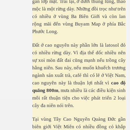
gần lớp mặt. Trái lại, ở dưới thung lũng, thảo
mộc là một rừng dày. Những đồi trọc như trên
có nhiều ở vùng Ba Biên Giới và còn lan
rộng mãi đến vùng Buyam Map ở phía Bắc
Phước Long.
Đất ở cao nguyên này phần lớn là latosol đỏ
có nhiều rừng dày. Vì địa thế dốc nhiều nên
sự xoi mòn đất đai cũng mạnh nếu trồng cây
hằng niên. Sau này, nếu muốn khuếch trương
ngành sản xuất trà, café thì có lẽ ở Việt Nam,
cao nguyên này là thuận lợi nhất vì
cao độ
quãng 800m
, mưa nhiều là các điều kiện sinh
môi rất thuận tiện cho việc phát triển 2 loại
cây đa niên nói trên.
i mù lòa
Tại vùng Tây Cao Nguyên Quảng Đức gần
biên giới Việt Miên có nhiều đồng cỏ khắp