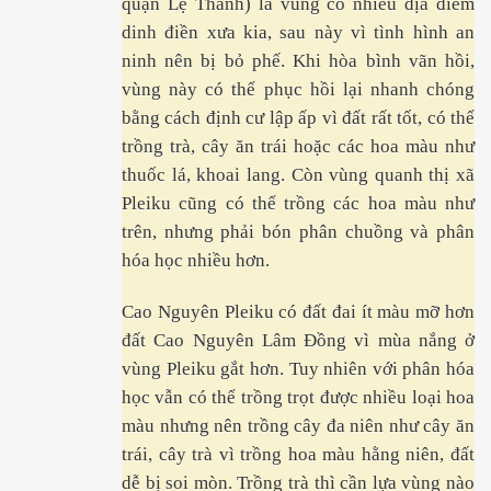
quận Lệ Thanh) là vùng có nhiều địa điểm
dinh điền xưa kia, sau này vì tình hình an
ninh nên bị bỏ phế. Khi hòa bình vãn hồi,
vùng này có thể phục hồi lại nhanh chóng
bằng cách định cư lập ấp vì đất rất tốt, có thể
ần 1
trồng trà, cây ăn trái hoặc các hoa màu như
ần 2
thuốc lá, khoai lang. Còn vùng quanh thị xã
Pleiku cũng có thể trồng các hoa màu như
trên, nhưng phải bón phân chuồng và phân
hóa học nhiều hơn.
p tại Nam Kỳ
p ở Nam Kỳ. P2
Cao Nguyên Pleiku có đất đai ít màu mỡ hơn
đất Cao Nguyên Lâm Đồng vì mùa nắng ở
vùng Pleiku gắt hơn. Tuy nhiên với phân hóa
học vẫn có thể trồng trọt được nhiều loại hoa
p tại Nam Kỳ. P3
màu nhưng nên trồng cây đa niên như cây ăn
trái, cây trà vì trồng hoa màu hằng niên, đất
dễ bị soi mòn. Trồng trà thì cần lựa vùng nào