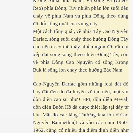
Krong Anna phía Nam. Và sông Ba (Cheo-
Reo) phía Đông. Tuy nhiên phần lớn suối đều
chảy về phía Nam và phía Đông theo đúng
hực phẩm
độ dốc tổng quát của vùng nầy.
. Phần 1
Một cách tổng quát, về phía Tây Cao Nguyên
Darlac, sông suối chảy theo hướng Đông Tây
. P2
cho nên ta có thể thấy nhiều ngọn đồi rất dài
xếp đặt song song theo chiều Đông Tây, còn
về phía Đông Cao Nguyên có sông Krong
ng quốc
Buk là sông lớn chạy theo hướng Bắc Nam.
các BS Thú Y VNCH
Cao-Nguyên Darlac gồm những loại đất đỏ
hay đất đen do đá huyền vũ tạo nên, một vài
hiệp Miền Nam VN. P 1
đồn điền cao su như CHPI, đồn điền Meval,
ghiệp Miền Nam VN. Phần 2
đồn điền Buôn Hô đã được thiết lập tại đây từ
lâu. Mật độ các làng Thượng khá lớn ở Cao
ghiệp Miền Nam VN. Phần 3
Nguyên Banmêthuột và vào các năm 1960-
1962, cũng có nhiều địa điểm dinh điền như