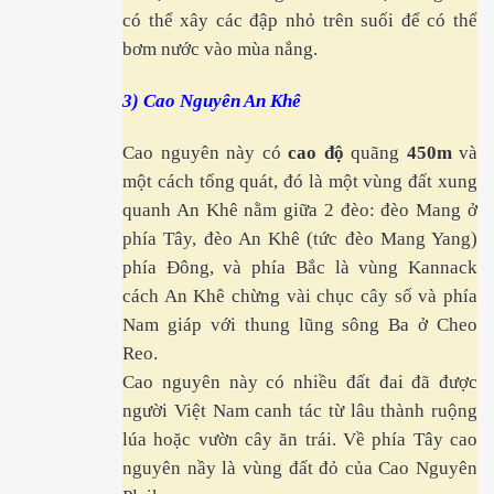
có thể xây các đập nhỏ trên suối để có thể
bơm nước vào mùa nắng.
3) Cao Nguyên An Khê
Cao nguyên này có
cao độ
quãng
450m
và
một cách tổng quát, đó là một vùng đất xung
 thổ Cửu Long
quanh An Khê nằm giữa 2 đèo: đèo Mang ở
phía Tây, đèo An Khê (tức đèo Mang Yang)
phía Đông, và phía Bắc là vùng Kannack
ình
cách An Khê chừng vài chục cây số và phía
Nam giáp với thung lũng sông Ba ở Cheo
iệt
Reo.
Cao nguyên này có nhiều đất đai đã được
người Việt Nam canh tác từ lâu thành ruộng
lúa hoặc vườn cây ăn trái. Về phía Tây cao
nguyên nầy là vùng đất đỏ của Cao Nguyên