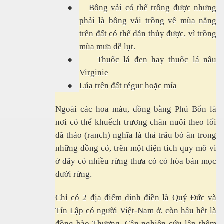
●
Bông vải có thể trồng được nhưng
phải là bông vải trồng về mùa nắng
trên đất có thể dẫn thủy được, vì trồng
mùa mưa dễ lụt.
●
Thuốc lá đen hay thuốc lá nâu
Virginie
●
Lúa trên đất régur hoặc mía
Ngoài các hoa màu, đồng bằng Phú Bổn là
nơi có thể khuếch trương chăn nuôi theo lối
dã thảo (ranch) nghĩa là thả trâu bò ăn trong
những đồng cỏ, trên một diện tích quy mô vì
ở đây có nhiều rừng thưa có cỏ hòa bản mọc
dưới rừng.
Chỉ có 2 địa điểm dinh điền là Quý Đức và
Tín Lập có người Việt-Nam ở, còn hầu hết là
đồng bào Thượng. Cần nghiên cứu lập thêm