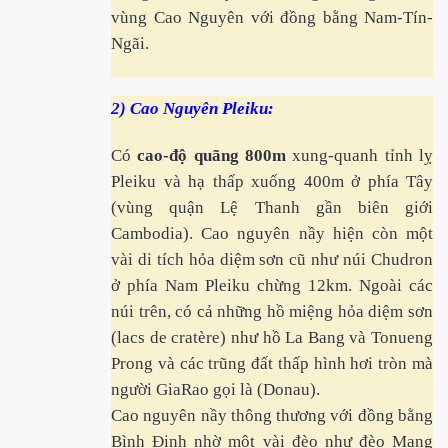
vùng Cao Nguyên với đồng bằng Nam-Tín-
Ngãi.
2) Cao Nguyên Pleiku:
Lang
Có
cao-độ quãng 800m
xung-quanh tỉnh lỵ
Pleiku và hạ thấp xuống 400m ở phía Tây
(vùng quận Lệ Thanh gần biên giới
Cambodia). Cao nguyên nầy hiện còn một
vài di tích hỏa diệm sơn cũ như núi Chudron
ở phía Nam Pleiku chừng 12km. Ngoài các
núi trên, có cả những hồ miệng hỏa diệm sơn
(lacs de cratère) như hồ La Bang và Tonueng
Prong và các trũng đất thấp hình hơi tròn mà
người GiaRao gọi là (Donau).
Cao nguyên nầy thông thương với đồng bằng
Bình Định nhờ một vài đèo như đèo Mang