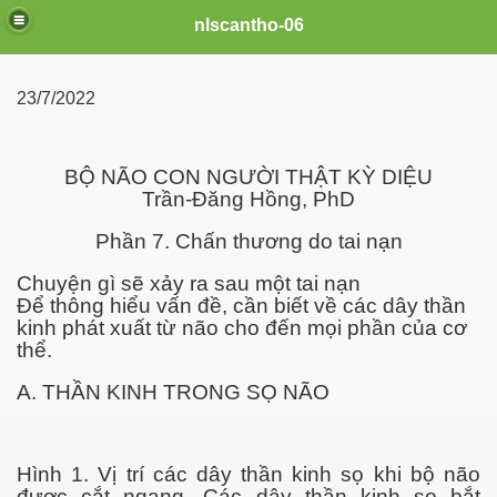
nlscantho-06
23/7/2022
COVID-19
BỘ NÃO CON NGƯỜI THẬT KỲ DIỆU
Trần-Đăng Hồng, PhD
ai
Phần 7. Chấn thương do tai nạn
Chuyện gì sẽ xảy ra sau một tai nạn
Để thông hiểu vấn đề, cần biết về các dây thần
kinh phát xuất từ não cho đến mọi phần của cơ
thể.
A. THẦN KINH TRONG SỌ NÃO
Hình 1. Vị trí các dây thần kinh sọ khi bộ não
được cắt ngang. Các dây thần kinh sọ bắt