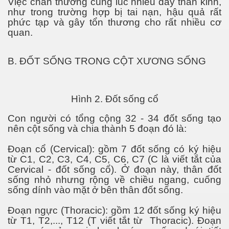
Việc chấn thương cùng lúc nhiều dây thần kinh,
như trong trường hợp bị tai nạn, hậu quả rất
phức tạp và gây tổn thương cho rất nhiều cơ
quan.
ần 1
B. ĐỐT SỐNG TRONG CỘT XƯƠNG SỐNG
ần 2
Hình 2. Đốt sống cổ
Con người có tổng cộng 32 - 34 đốt sống tạo
p tại Nam Kỳ
nên cột sống và chia thành 5 đoạn đó là:
p ở Nam Kỳ. P2
Đoạn cổ (Cervical): gồm 7 đốt sống có ký hiệu
từ C1, C2, C3, C4, C5, C6, C7 (C là viết tắt của
Cervical - đốt sống cổ). Ở đoạn này, thân đốt
sống nhỏ nhưng rộng về chiều ngang, cuống
p tại Nam Kỳ. P3
sống dính vào mặt ở bên thân đốt sống.
Đoạn ngực (Thoracic): gồm 12 đốt sống ký hiệu
từ T1, T2,..., T12 (T viết tắt từ Thoracic). Đoạn