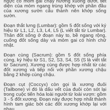
ngực có mỏm gai chạy hướng xuống dưới, tiết
diện của mỏm ngang trùng khớp với phần đầu
của xương sườn cấu thành nên khớp sống
sườn.
Đoạn thắt lưng (Lumbar): gồm 5 đốt sống với ký
hiệu từ L1, L2, L3, L4, L5 (L viết tắt từ Lumbar).
Thân đốt sống ở đoạn này to, bề ngang rộng,
cuống đốt sống dày và mỏm gai có hình chữ
 thổ Cửu Long
nhật.
Đoạn cùng (Sacrum): gồm 5 đốt sống phía
cùng, ký hiệu từ S1, S2, S3, S4, S5 (S là viết tắt
ình
từ Sacrum). Xương cùng được hợp nhất từ các
đốt xương và tiếp nối với phần xương chậu
iệt
bằng 2 khớp cùng chậu.
Đoạn cụt (Coccyx) còn gọi là xương đuôi
(Tailbone) vì đó là dấu vết của đuôi còn sót lại
trong cuộc tiến hóa loài người từ loài vượn: gồm
3 - 5 đốt xương. Đoạn này được hợp nhất thành
hình tam giác bởi các đốt xương khớp lại với
nhau.