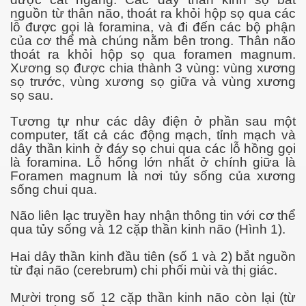
nguồn từ thân não, thoát ra khỏi hộp sọ qua các
lỗ được gọi là foramina, và đi đến các bộ phận
của cơ thể mà chúng nằm bên trong. Thân não
thoát ra khỏi hộp sọ qua foramen magnum.
i
Xương sọ được chia thành 3 vùng: vùng xương
sọ trước, vùng xương sọ giữa và vùng xương
sọ sau.
 USAID và FAO
Tương tự như các dây điện ở phần sau một
computer, tất cả các động mạch, tỉnh mạch và
dây thần kinh ở đáy sọ chui qua các lỗ hồng gọi
là foramina. Lỗ hổng lớn nhất ở chính giữa là
rường...
Foramen magnum là nơi tủy sống của xương
sống chui qua.
Não liên lạc truyền hay nhận thông tin với cơ thể
qua tủy sống và 12 cặp thần kinh não (Hình 1).
 ca Việt
Hai dây thần kinh đầu tiên (số 1 và 2) bắt nguồn
vì Covid-19
từ đại não (cerebrum) chi phối mùi và thị giác.
Mười trong số 12 cặp thần kinh não còn lại (từ