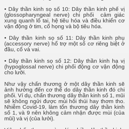
• Dây thần kinh sọ số 10: Dây thần kinh phế vị
(glossopharyngeal nerve) chi phối cảm giác
xung quanh lổ tai, hệ tiêu hóa và điều khiển cơ
vận động ở tim, cổ họng và bộ tiêu hóa.
• Dây thần kinh sọ số 11: Dây thần kinh phụ
(accessory nerve) hổ trợ một số cơ riêng biệt ở
đầu, cổ và vai.
iều. P2
• Dây thần kinh sọ số 12: Dây thần kinh hạ vị
ờng
(hypoglossal nerve) chi phối động cơ vận động
cho lưỡi.
Như vậy chấn thương ở một dây thần kinh sẽ
 thôn VN
ảnh hưởng đến cơ thể do dây thần kinh đó chi
phối. Ví dụ, chấn thương dây thần kinh số 1, mũi
sẽ không ngửi được mùi hôi thúi hay thơm tho.
Nhiễm Covid-19, làm tổn thương dây thần kinh
số 1, và 9 nên không cảm nhận được mùi (của
mũi) và vị (của lưởi).