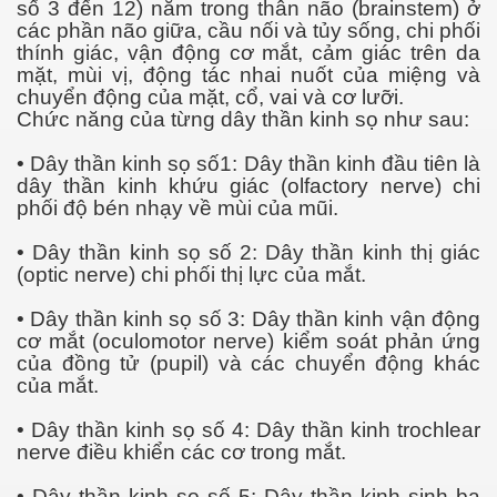
số 3 đến 12) nằm trong thân não (brainstem) ở
014
các phần não giữa, cầu nối và tủy sống, chi phối
thính giác, vận động cơ mắt, cảm giác trên da
mặt, mùi vị, động tác nhai nuốt của miệng và
chuyển động của mặt, cổ, vai và cơ lưỡi.
Chức năng của từng dây thần kinh sọ như sau:
t hứa
• Dây thần kinh sọ số1: Dây thần kinh đầu tiên là
dây thần kinh khứu giác (olfactory nerve) chi
phối độ bén nhạy về mùi của mũi.
• Dây thần kinh sọ số 2: Dây thần kinh thị giác
(optic nerve) chi phối thị lực của mắt.
• Dây thần kinh sọ số 3: Dây thần kinh vận động
cơ mắt (oculomotor nerve) kiểm soát phản ứng
của đồng tử (pupil) và các chuyển động khác
của mắt.
• Dây thần kinh sọ số 4: Dây thần kinh trochlear
nerve điều khiển các cơ trong mắt.
• Dây thần kinh sọ số 5: Dây thần kinh sinh ba