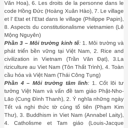
Văn Hoa), 6. Les droits de la personne dans le
code Hồng Đức (Hoàng Xuân Hào), 7. Le village
et l’ Etat et l’Etat dans le village (Philippe Papin),
8. Aspects du constitutionalisme vietnamien (Lê
ần 1
Mộng Nguyên)
Phần 3 – Môi trường kinh tế
:
1. Môi trường và
ần 2
phát triển bền vững tại Việt Nam, 2. Rice and
civilization in Vietnam (Trần Văn Đạt), 3.La
riziculture au Viet Nam (Tôn Thất Trình), 4. Toàn
p tại Nam Kỳ
cầu hóa và Việt Nam (Thái Công Tụng)
p ở Nam Kỳ. P2
Phần 4 – Môi trường tâm linh
:
1. Cốt lõi tư
tưởng Việt Nam và vấn đề tam giáo Phật-Nho-
Lão (Cung Đình Thanh), 2. Ý nghĩa những ngày
p tại Nam Kỳ. P3
Tết vá nghi thức tờ cúng tổ tiên (Phạm Kim
Thư), 3. Buddhism in Viet Nam (Annabel Laity),
4. Catholisme et Tam giáo (Louis-Jacque