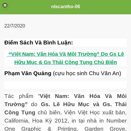
nlscantho-06
22/7/2020
Điểm Sách Và Bình Luận:
COVID-19
“Việt Nam: Văn Hóa Và Môi Trường” Do Gs Lê
ai
Hữu Mục & Gs Thái Công Tụng Chủ Biên
Phạm Văn Quảng
(cựu học sinh Chu Văn An)
Tác phẩm “
Việt Nam: Văn Hóa Và Môi
Trường”
do
Gs. Lê Hữu Mục và Gs. Thái
Công Tụng
chủ biên, Viện Việt Học xuất bản,
California, Hoa Kỳ 2012, in tại nhà in Number
One Graphic & Printing, Garden Grove,