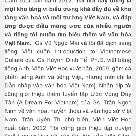
Cam xuất bản năm 2012.
Tôi nói đây đúng là
một kho tàng vì biểu trưng khá đầy đủ về kho
tàng văn hoá và môi trường Việt Nam, và đáp
ứng được điều mong ước của nhiều người
và riêng tôi muốn tìm hiểu thêm về văn hóa
Việt Nam.
[Gs Vũ Ngọc Mai và tôi đã dịch sang
tiếng Việt cuốn Introduction to Vietnamese
Culture của Gs Hùynh Đình Tế, Ph.D. viết bằng
tiếng Anh, Viện Việt Học xuất bản, 2009, gồm cả
phần tiếng Anh và tiềng Việt, nhưng mới chỉ là
Dẫn nhập vào văn hóa Việt Nam]. Nhân dịp tôi
cũng giới thiệu thêm tuyển tập Ước Vọng Duy
Tân (A Dream For Vietnam) của Gs. Trần Ngọc
Ninh về văn hóa, huyền thoại và văn học sử Việt
Nam, Trần Uyên Thi chủ biên, Viện Việt Học
xuất bản, 2012. Tôi cũng giới thiệu tập truyện