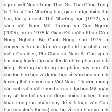
người viết Ngục Trung Thư. Gs. Thái Công Tụng
là Tiến sĩ Thổ Nhưỡng học, giáo sư tại nhiều đại
hực phẩm
học, tác giả sách Thổ Nhưỡng học (1972), và
. Phần 1
sách Việt Nam: Môi Trường và Con Người
(2005); trước 1975 là Giám Đốc Viện Khảo Cứu
. P2
Nông Nghiệp, Bộ Canh Nông; sau 1975 là
chuyên viên các tổ chức quốc tế tại nhiều xứ
miền Caraibes, Phi Châu và Nam Á. Các vị có
ng quốc
bài trong tuyển tập này đều là những học giả nổi
tiếng]. Những bài trong tác phẩm này như đã
các BS Thú Y VNCH
cho tôi theo học vài khóa học về văn hóa và môi
hiệp Miền Nam VN. P 1
trường thiên nhiên của Việt Nam. Tôi ước mong
các sinh viên Việt theo học các đại học Mỹ ngày
ghiệp Miền Nam VN. Phần 2
nay sẽ tìm hiểu và có được nhiều tài liệu tham
ghiệp Miền Nam VN. Phần 3
khảo trong tác phẩm này để viết luận văn Cao
học (master’s thesis) của họ về văn hóa và môi