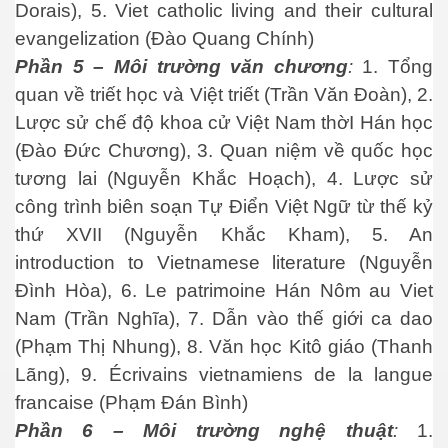
Dorais), 5. Viet catholic living and their cultural
evangelization (Đào Quang Chính)
Phần 5 – Môi trường văn chương
:
1. Tổng
quan về triết học và Việt triết (Trần Văn Đoàn), 2.
Lược sử chế độ khoa cử Việt Nam thờI Hán học
(Đào Đức Chương), 3. Quan niệm về quốc học
 thổ Cửu Long
tương lai (Nguyễn Khắc Hoạch), 4. Lược sử
công trình biên soạn Tự Điển Việt Ngữ từ thế kỷ
thứ XVII (Nguyễn Khắc Kham), 5. An
ình
introduction to Vietnamese literature (Nguyễn
Đình Hòa), 6. Le patrimoine Hán Nôm au Viet
iệt
Nam (Trần Nghĩa), 7. Dẫn vào thế giới ca dao
(Phạm Thị Nhung), 8. Văn học Kitô giáo (Thanh
Lãng), 9. Écrivains vietnamiens de la langue
francaise (Phạm Đán Bình)
Phần 6 – Môi trường nghệ thuật
:
1.