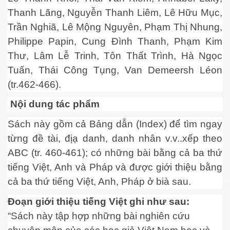
014
Thanh Lãng, Nguyễn Thanh Liêm, Lê Hữu Mục,
Trần Nghiã, Lê Mộng Nguyên, Phạm Thị Nhung,
Philippe Papin, Cung Đình Thanh, Phạm Kim
Thư, Lâm Lễ Trinh, Tôn Thất Trình, Hà Ngọc
Tuấn, Thái Công Tụng, Van Demeersh Léon
t hứa
(tr.462-466).
Nội dung tác phẩm
Sách này gồm cả Bảng dẫn (Index) để tìm ngay
từng đề tài, địạ danh, danh nhân v.v..xếp theo
ABC (tr. 460-461); có những bài bằng cả ba thứ
tiếng Việt, Anh và Pháp và được giới thiệu bằng
cả ba thứ tiếng Việt, Anh, Pháp ở bià sau.
Đoạn giới thiệu tiếng Việt ghi như sau:
“Sách này tập hợp những bài nghiên cứu