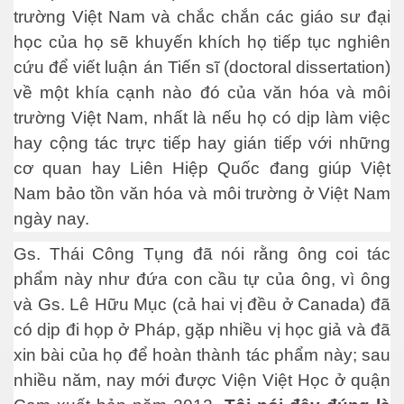
trường Việt Nam và chắc chắn các giáo sư đại
học của họ sẽ khuyến khích họ tiếp tục nghiên
cứu để viết luận án Tiến sĩ (doctoral dissertation)
về một khía cạnh nào đó của văn hóa và môi
trường Việt Nam, nhất là nếu họ có dịp làm việc
hay cộng tác trực tiếp hay gián tiếp với những
h mẫu tử...
cơ quan hay Liên Hiệp Quốc đang giúp Việt
Nam bảo tồn văn hóa và môi trường ở Việt Nam
ngày nay.
Gs. Thái Công Tụng đã nói rằng ông coi tác
phẩm này như đứa con cầu tự của ông, vì ông
và Gs. Lê Hữu Mục (cả hai vị đều ở Canada) đã
có dịp đi họp ở Pháp, gặp nhiều vị học giả và đã
xin bài của họ để hoàn thành tác phẩm này; sau
nhiều năm, nay mới được Viện Việt Học ở quận