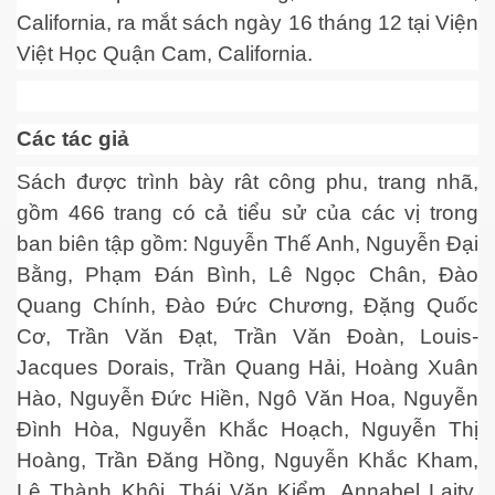
California, ra mắt sách ngày 16 tháng 12 tại Viện
Việt Học Quận Cam, California.
i
Các tác giả
Sách được trình bày rât công phu, trang nhã,
 USAID và FAO
gồm 466 trang có cả tiểu sử của các vị trong
ban biên tập gồm: Nguyễn Thế Anh, Nguyễn Đại
Bằng, Phạm Đán Bình, Lê Ngọc Chân, Đào
rường...
Quang Chính, Đào Đức Chương, Đặng Quốc
Cơ, Trần Văn Đạt, Trần Văn Đoàn, Louis-
Jacques Dorais, Trần Quang Hải, Hoàng Xuân
 ca Việt
Hào, Nguyễn Đức Hiền, Ngô Văn Hoa, Nguyễn
vì Covid-19
Đình Hòa, Nguyễn Khắc Hoạch, Nguyễn Thị
Hoàng, Trần Đăng Hồng, Nguyễn Khắc Kham,
Lê Thành Khôi, Thái Văn Kiểm, Annabel Laity,