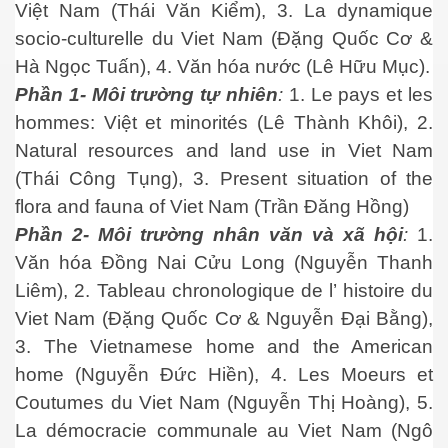
Việt Nam (Thái Văn Kiểm), 3. La dynamique
socio-culturelle du Viet Nam (Đặng Quốc Cơ &
Hà Ngọc Tuấn), 4. Văn hóa nước (Lê Hữu Mục).
Phần 1- Môi trường tự nhiên
:
1. Le pays et les
hommes: Việt et minorités (Lê Thành Khôi), 2.
Natural resources and land use in Viet Nam
(Thái Công Tụng), 3. Present situation of the
iều. P2
flora and fauna of Viet Nam (Trần Đăng Hồng)
ờng
Phần 2- Môi trường nhân văn và xã hội
:
1.
Văn hóa Đồng Nai Cửu Long (Nguyễn Thanh
Liêm), 2. Tableau chronologique de l’ histoire du
 thôn VN
Viet Nam (Đặng Quốc Cơ & Nguyễn Đại Bằng),
3. The Vietnamese home and the American
home (Nguyễn Đức Hiền), 4. Les Moeurs et
Coutumes du Viet Nam (Nguyễn Thị Hoàng), 5.
La démocracie communale au Viet Nam (Ngô