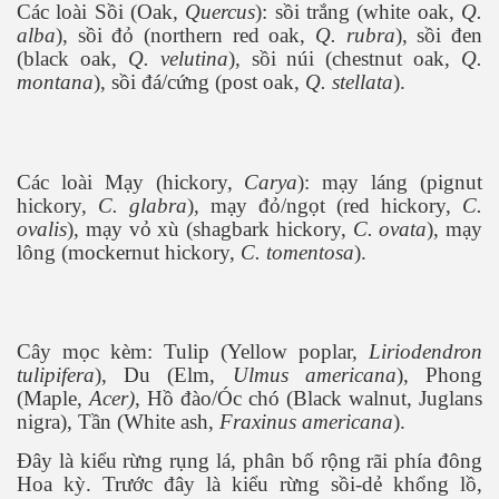
Các loài Sồi (Oak
, Quercus
): sồi trắng (white oak,
Q.
alba
), sồi đỏ (northern red oak,
Q. rubra
), sồi đen
(black oak,
Q. velutina
), sồi núi (chestnut oak,
Q.
montana
), sồi đá/cứng (post oak,
Q. stellata
).
Các loài Mạy (hickory,
Carya
): mạy láng (pignut
hickory,
C. glabra
), mạy đỏ/ngọt (red hickory,
C.
ovalis
), mạy vỏ xù (shagbark hickory,
C. ovata
), mạy
lông (mockernut hickory,
C. tomentosa
).
Cây mọc kèm: Tulip (Yellow poplar,
Liriodendron
tulipifera
), Du (Elm,
Ulmus americana
), Phong
(Maple,
Acer)
, Hồ đào/Óc chó (Black walnut, Juglans
nigra), Tần (White ash,
Fraxinus americana
).
Đây là kiểu rừng rụng lá, phân bố rộng rãi phía đông
Hoa kỳ. Trước đây là kiểu rừng sồi-dẻ khổng lồ,