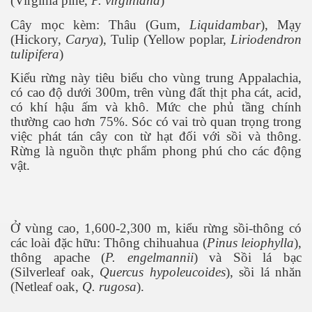
(Virginia pine,
P. virginiana
)
Cây mọc kèm: Thâu (Gum,
Liquidambar
), Mạy
(Hickory,
Carya
), Tulip (Yellow poplar,
Liriodendron
tulipifera
)
Kiểu rừng này tiêu biểu cho vùng trung Appalachia,
có cao độ dưới 300m, trên vùng đất thịt pha cát, acid,
có khí hậu ấm và khô. Mức che phủ tầng chính
thường cao hơn 75%. Sóc có vai trò quan trọng trong
việc phát tán cây con từ hạt đối với sồi và thông.
Rừng là nguồn thực phẩm phong phú cho các động
vật.
Ở vùng cao, 1,600-2,300 m, kiểu rừng sồi-thông có
các loài đặc hữu: Thông chihuahua (
Pinus leiophylla
),
thông apache (
P. engelmannii
) và Sồi lá bạc
(Silverleaf oak,
Quercus hypoleucoides
), sồi lá nhăn
(Netleaf oak,
Q. rugosa
).