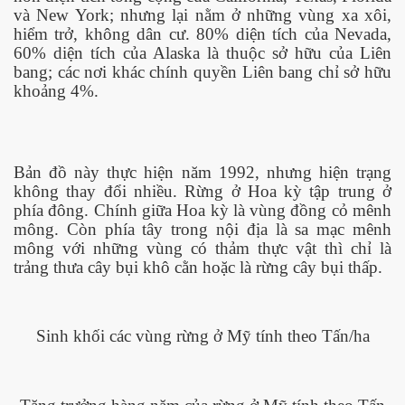
và New York; nhưng lại nằm ở những vùng xa xôi,
hiểm trở, không dân cư. 80% diện tích của Nevada,
60% diện tích của Alaska là thuộc sở hữu của Liên
bang; các nơi khác chính quyền Liên bang chỉ sở hữu
i
khoảng 4%.
 USAID và FAO
Bản đồ này thực hiện năm 1992, nhưng hiện trạng
không thay đổi nhiều. Rừng ở Hoa kỳ tập trung ở
phía đông. Chính giữa Hoa kỳ là vùng đồng cỏ mênh
mông. Còn phía tây trong nội địa là sa mạc mênh
rường...
mông với những vùng có thảm thực vật thì chỉ là
trảng thưa cây bụi khô cằn hoặc là rừng cây bụi thấp.
 ca Việt
Sinh khối các vùng rừng ở Mỹ tính theo Tấn/ha
vì Covid-19