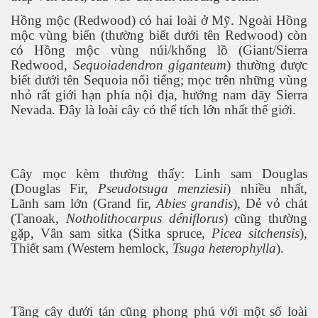
Hồng mộc (Redwood) có hai loài ở Mỹ. Ngoài Hồng
mộc vùng biển (thường biết dưới tên Redwood) còn
có Hồng mộc vùng núi/khổng lồ (Giant/Sierra
Redwood,
Sequoiadendron giganteum
) thường được
biết dưới tên Sequoia nổi tiếng; mọc trên những vùng
nhỏ rất giới hạn phía nội địa, hướng nam dãy Sierra
Nevada. Đây là loài cây có thể tích lớn nhất thế giới.
Cây mọc kèm thường thấy: Linh sam Douglas
(Douglas Fir,
Pseudotsuga menziesii
) nhiều nhất,
Lãnh sam lớn (Grand fir,
Abies grandis
), Dẻ vỏ chát
(Tanoak,
Notholithocarpus déniflorus
) cũng thường
gặp, Vân sam sitka (Sitka spruce,
Picea sitchensis
),
Thiết sam (Western hemlock,
Tsuga heterophylla
).
Tầng cây dưới tán cũng phong phú với một số loài