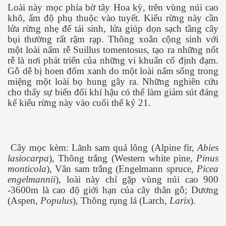
Loài này mọc phía bờ tây Hoa kỳ, trên vùng núi cao
khô, ẩm độ phụ thuộc vào tuyết. Kiểu rừng này cần
lửa rừng nhẹ để tái sinh, lửa giúp dọn sạch tầng cây
bụi thường rất rậm rạp. Thông xoắn cộng sinh với
một loài nấm rễ Suillus tomentosus, tạo ra những nốt
rễ là nơi phát triển của những vi khuẩn cố định đạm.
Gỗ dễ bị hoen đốm xanh do một loài nấm sống trong
miệng một loài bọ hung gây ra. Những nghiên cứu
cho thấy sự biến đổi khí hậu có thể làm giảm sút đáng
kể kiểu rừng này vào cuối thế kỷ 21.
Cây mọc kèm: Lãnh sam quả lông (Alpine fir,
Abies
lasiocarpa
), Thông trắng (Western white pine,
Pinus
monticola
), Vân sam trắng (Engelmann spruce,
Picea
engelmannii
), loài này chỉ gặp vùng núi cao 900
-3600m là cao độ giới hạn của cây thân gỗ; Dương
(Aspen,
Populus
), Thông rụng lá (Larch,
Larix
).
i mù lòa