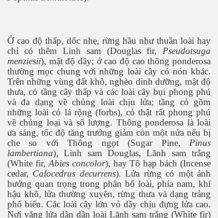
Ở cao độ thấp, dốc nhẹ, rừng hầu như thuần loài hay
chỉ có thêm Linh sam (Douglas fir,
Pseudotsuga
menziesii
), mật độ dầy; ở cao độ cao thông ponderosa
thường mọc chung với những loài cây có nón khác.
Trên những vùng đất khô, nghèo dinh dưỡng, mật độ
thưa, có tầng cây thấp và các loài cây bụi phong phú
và đa dạng về chủng loài chịu lửa; tầng cỏ gồm
những loài cỏ lá rộng (forbs), cỏ thật rất phong phú
về chủng loại và số lượng. Thông ponderosa là loài
ưa sáng, tốc độ tăng trưởng giảm còn một nửa nếu bị
che so với Thông ngọt (Sugar Pine,
Pinus
lambertiana
), Linh sam Douglas, Lãnh sam trắng
(White fir,
Abies concolor
), hay Tô hạp bách (Incense
cedar,
Calocedrus decurrens
). Lửa rừng có một ảnh
hưởng quan trọng trong phân bố loài, phía nam, khí
hậu khô, lửa thường xuyên, rừng thưa và dạng trảng
phổ biến. Các loài cây lớn vỏ dầy chịu đựng lửa cao.
Nơi vắng lửa dần dần loài Lãnh sam trắng (White fir)