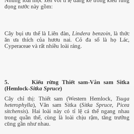
Những loài mọc xen với tỉ lệ đáng kể trong kiểu rừng
đọng nước này gồm:
Cây bụi ưu thế là Liên đàn,
Lindera benzoin
, là thức
ăn ưa thích của hươu nai. Cỏ đa số là họ Lác,
Cyperaceae và rất nhiều loài ráng.
ú Y ĐH Cần Thơ
5.
Kiểu rừng Thiết sam-Vân sam Sitka
(Hemlock-
Sitka Spruce
)
t
Cây chỉ thị: Thiết sam (Western Hemlock,
Tsuga
heterophylla
), Vân sam Sitka (
Sitka Spruce
,
Picea
sitchensis
). Hai loài này có tỉ lệ cá thể ngang nhau
trong quần thể, cùng là loài chịu rậm, tăng trưởng
cũng gần như nhau.