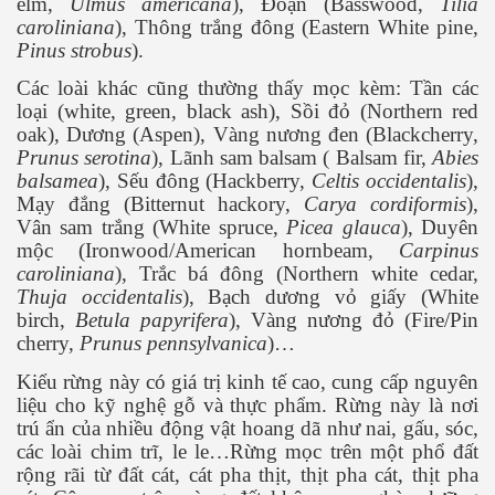
elm,
Ulmus americana
), Đoạn (Basswood,
Tilia
caroliniana
), Thông trắng đông (Eastern White pine,
Pinus strobus
).
Các loài khác cũng thường thấy mọc kèm: Tần các
loại (white, green, black ash), Sồi đỏ (Northern red
oak), Dương (Aspen), Vàng nương đen (Blackcherry,
Prunus serotina
), Lãnh sam balsam ( Balsam fir,
Abies
balsamea
), Sếu đông (Hackberry,
Celtis occidentalis
),
Mạy đắng (Bitternut hackory,
Carya cordiformis
),
Vân sam trắng (White spruce,
Picea glauca
), Duyên
mộc (Ironwood/American hornbeam,
Carpinus
caroliniana
), Trắc bá đông (Northern white cedar,
Thuja occidentalis
), Bạch dương vỏ giấy (White
birch,
Betula papyrifera
), Vàng nương đỏ (Fire/Pin
cherry,
Prunus pennsylvanica
)…
Kiểu rừng này có giá trị kinh tế cao, cung cấp nguyên
liệu cho kỹ nghệ gỗ và thực phẩm. Rừng này là nơi
trú ẩn của nhiều động vật hoang dã như nai, gấu, sóc,
các loài chim trĩ, le le…Rừng mọc trên một phổ đất
rộng rãi từ đất cát, cát pha thịt, thịt pha cát, thịt pha