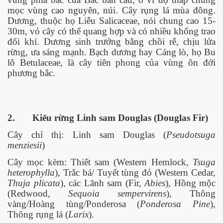
mọc vùng cao nguyên, núi. Cây rụng lá mùa đông.
Dương, thuộc họ Liễu Salicaceae, nói chung cao 15-
30m, vỏ cây có thể quang hợp và có nhiều khổng trao
đổi khí. Dương sinh trưởng bằng chồi rễ, chịu lửa
rừng, ưa sáng mạnh. Bạch dương hay Cáng lò, họ Bu
Lang
lô Betulaceae, là cây tiên phong của vùng ôn đới
phương bắc.
2.
Kiểu rừng Linh sam Douglas (Douglas Fir)
Cây chỉ thị: Linh sam Douglas (
Pseudotsuga
menziesii
)
Cây mọc kèm: Thiết sam (Western Hemlock,
Tsuga
heterophylla
), Trắc bá/ Tuyết tùng đỏ (Western Cedar,
Thuja plicata
), các Lãnh sam (Fir,
Abies
), Hồng mộc
(Redwood,
Sequoia sempervirens
), Thông
vàng/Hoàng tùng/Ponderosa (
Ponderosa Pine
),
Thông rụng lá (
Larix
).