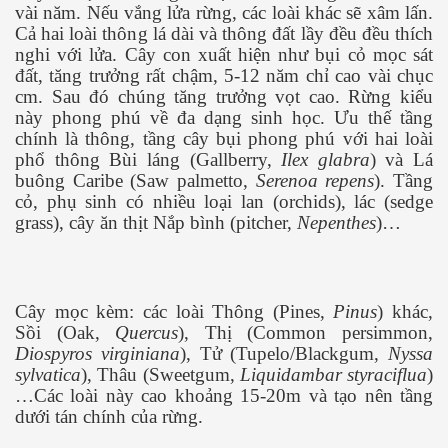
vài năm. Nếu vắng lửa rừng, các loài khác sẽ xâm lấn.
Cả hai loài thông lá dài và thông đất lầy đều đều thích
nghi với lửa. Cây con xuất hiện như bụi cỏ mọc sát
đất, tăng trưởng rất chậm, 5-12 năm chỉ cao vài chục
cm. Sau đó chúng tăng trưởng vọt cao. Rừng kiểu
này phong phú về đa dạng sinh học. Ưu thế tầng
chính là thông, tầng cây bụi phong phú với hai loài
phổ thông Bùi láng (Gallberry,
Ilex glabra
) và Lá
buông Caribe (Saw palmetto,
Serenoa repens
). Tầng
cỏ, phụ sinh có nhiều loại lan (orchids), lác (sedge
grass), cây ăn thịt Nắp bình (pitcher,
Nepenthes
)…
Cây mọc kèm: các loài Thông (Pines,
Pinus
) khác,
Sồi (Oak,
Quercus
), Thị (Common persimmon,
Diospyros virginiana
), Tử (Tupelo/Blackgum,
Nyssa
sylvatica
), Thâu (Sweetgum,
Liquidambar styraciflua
)
…Các loài này cao khoảng 15-20m và tạo nên tầng
dưới tán chính của rừng.