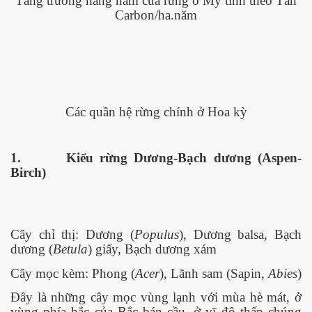
Tăng trưởng hàng năm của rừng ở Mỹ tính theo Tấn
014
Carbon/ha.năm
t hứa
Các quần hệ rừng chính ở Hoa kỳ
1.
Kiểu rừng Dương-Bạch dương (Aspen-
Birch)
Cây chỉ thị: Dương (
Populus
), Dương balsa, Bạch
dương (
Betula
) giấy, Bạch dương xám
Cây mọc kèm: Phong (
Acer
), Lãnh sam (Sapin,
Abies
)
Đây là những cây mọc vùng lạnh với mùa hè mát, ở
vùng phía bắc của Bắc bán cầu, ở vĩ độ thấp chúng