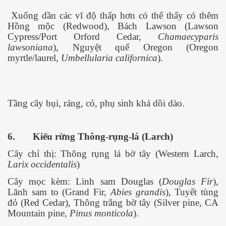
Xuống dần các vĩ độ thấp hơn có thể thấy có thêm
Hồng mộc (Redwood), Bách Lawson (Lawson
Cypress/Port Orford Cedar,
Chamaecyparis
lawsoniana
), Nguyệt quế Oregon (Oregon
myrtle/laurel,
Umbellularia californica
).
h mẫu tử...
Tầng cây bụi, ráng, cỏ, phụ sinh khá dồi dào.
6.
Kiểu rừng Thông-rụng-lá (Larch)
Cây chỉ thị: Thông rụng lá bờ tây (Western Larch,
Larix occidentalis
)
Cây mọc kèm: Linh sam Douglas (
Douglas Fir
),
Lãnh sam to (Grand Fir,
Abies grandis
), Tuyết tùng
đỏ (Red Cedar), Thông trắng bờ tây (Silver pine, CA
Mountain pine,
Pinus monticola
).