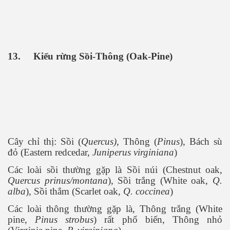
13.
Kiểu rừng Sồi-Thông (Oak-Pine)
Cây chỉ thị: Sồi (
Quercus)
, Thông (
Pinus
), Bách sù
đỏ (Eastern redcedar,
Juniperus virginiana
)
Các loài sồi thường gặp là Sồi núi (Chestnut oak,
Quercus prinus/montana
), Sồi trắng (White oak,
Q.
alba
), Sồi thắm (Scarlet oak,
Q. coccinea
)
Các loài thông thường gặp là, Thông trắng (White
pine,
Pinus strobus
) rất phổ biến, Thông nhỏ