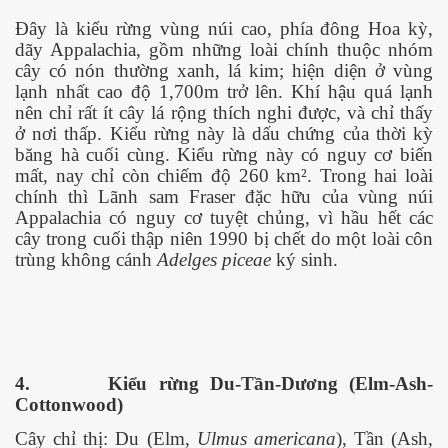
Đây là kiểu rừng vùng núi cao, phía đông Hoa kỳ,
dãy Appalachia, gồm những loài chính thuộc nhóm
cây có nón thường xanh, lá kim; hiện diện ở vùng
lạnh nhất cao độ 1,700m trở lên. Khí hậu quá lạnh
nên chỉ rất ít cây lá rộng thích nghi được, và chỉ thấy
ở nơi thấp. Kiểu rừng này là dấu chứng của thời kỳ
băng hà cuối cùng. Kiểu rừng này có nguy cơ biến
 thổ Cửu Long
mất, nay chỉ còn chiếm độ 260 km². Trong hai loài
chính thì Lãnh sam Fraser đặc hữu của vùng núi
Appalachia có nguy cơ tuyệt chủng, vì hầu hết các
cây trong cuối thập niên 1990 bị chết do một loài côn
trùng không cánh
Adelges piceae
ký sinh.
ình
iệt
4.
Kiểu rừng Du-Tần-Dương (Elm-Ash-
Cottonwood)
Cây chỉ thị: Du (Elm,
Ulmus americana
), Tần (Ash,