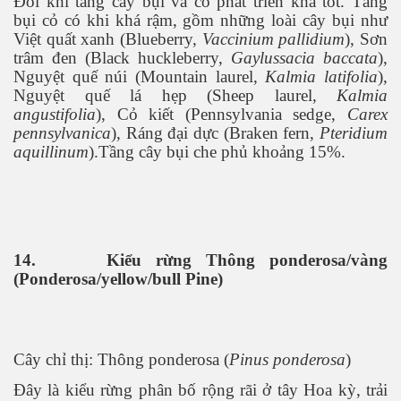
Đôi khi tầng cây bụi và cỏ phát triển khá tốt. Tầng
bụi cỏ có khi khá rậm, gồm những loài cây bụi như
Việt quất xanh (Blueberry,
Vaccinium pallidium
), Sơn
trâm đen (Black huckleberry,
Gaylussacia baccata
),
Nguyệt quế núi (Mountain laurel,
Kalmia latifolia
),
Nguyệt quế lá hẹp (Sheep laurel,
Kalmia
angustifolia
), Cỏ kiết (Pennsylvania sedge,
Carex
pennsylvanica
), Ráng đại dực (Braken fern,
Pteridium
aquillinum
).Tầng cây bụi che phủ khoảng 15%.
14.
Kiểu rừng Thông ponderosa/vàng
(Ponderosa/yellow/bull Pine)
Cây chỉ thị: Thông ponderosa (
Pinus ponderosa
)
Đây là kiểu rừng phân bố rộng rãi ở tây Hoa kỳ, trải