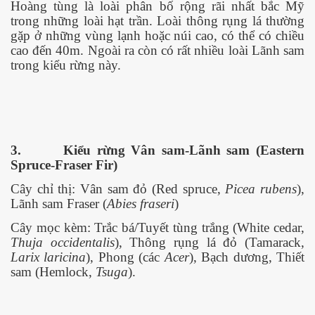
Hoàng tùng là loài phân bố rộng rãi nhất bắc Mỹ
trong những loài hạt trần. Loài thông rụng lá thường
gặp ở những vùng lạnh hoặc núi cao, có thể có chiều
cao đến 40m. Ngoài ra còn có rất nhiều loài Lãnh sam
trong kiểu rừng này.
ần 1
ần 2
3.
Kiểu rừng Vân sam-Lãnh sam (Eastern
Spruce-Fraser Fir)
p tại Nam Kỳ
Cây chỉ thị: Vân sam đỏ (Red spruce,
Picea rubens
),
p ở Nam Kỳ. P2
Lãnh sam Fraser (
Abies fraseri
)
Cây mọc kèm: Trắc bá/Tuyết tùng trắng (White cedar,
Thuja occidentalis
), Thông rụng lá đỏ (Tamarack,
Larix laricina
), Phong (các
Acer
), Bạch dương, Thiết
p tại Nam Kỳ. P3
sam (Hemlock,
Tsuga
).