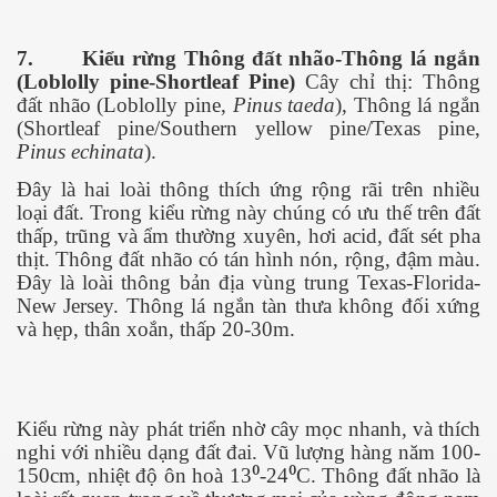
7.
Kiểu rừng Thông đất nhão-Thông lá ngắn
(Loblolly pine-Shortleaf Pine)
Cây chỉ thị: Thông
đất nhão (Loblolly pine,
Pinus taeda
), Thông lá ngắn
m
(Shortleaf pine/Southern yellow pine/Texas pine,
Pinus echinata
).
Đây là hai loài thông thích ứng rộng rãi trên nhiều
loại đất. Trong kiểu rừng này chúng có ưu thế trên đất
thấp, trũng và ẩm thường xuyên, hơi acid, đất sét pha
thịt. Thông đất nhão có tán hình nón, rộng, đậm màu.
Đây là loài thông bản địa vùng trung Texas-Florida-
New Jersey. Thông lá ngắn tàn thưa không đối xứng
và hẹp, thân xoắn, thấp 20-30m.
Kiểu rừng này phát triển nhờ cây mọc nhanh, và thích
nghi với nhiều dạng đất đai. Vũ lượng hàng năm 100-
150cm, nhiệt độ ôn hoà 13⁰-24⁰C. Thông đất nhão là