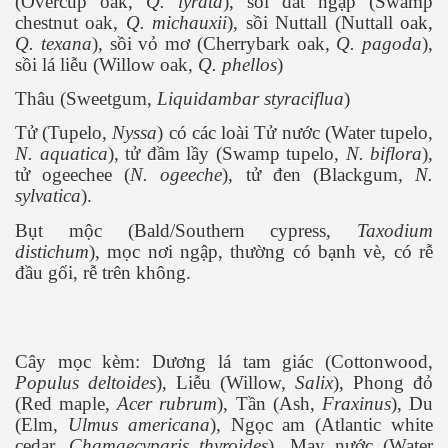
(Overcup oak,
Q. lyrata
), sồi đất ngập (Swamp
chestnut oak,
Q. michauxii
), sồi Nuttall (Nuttall oak,
Q. texana
), sồi vỏ mơ (Cherrybark oak,
Q. pagoda
),
sồi lá liễu (Willow oak,
Q. phellos
)
Thâu (Sweetgum,
Liquidambar styraciflua
)
Tử (Tupelo,
Nyssa
) có các loài Tử nước (Water tupelo,
N. aquatica
), tử đầm lầy (Swamp tupelo,
N. biflora
),
tử ogeechee (
N. ogeeche
), tử đen (Blackgum
, N.
sylvatica
).
Bụt mộc (Bald/Southern cypress,
Taxodium
distichum
), mọc nơi ngập, thường có bạnh vè, có rễ
đầu gối, rễ trên không.
Cây mọc kèm: Dương lá tam giác (Cottonwood,
Populus deltoides
), Liễu (Willow,
Salix
), Phong đỏ
(Red maple,
Acer rubrum
), Tần (Ash,
Fraxinus
), Du
(Elm,
Ulmus americana
), Ngọc am (Atlantic white
cedar,
Chamaecyparis thyroides
), Mạy nước (Water