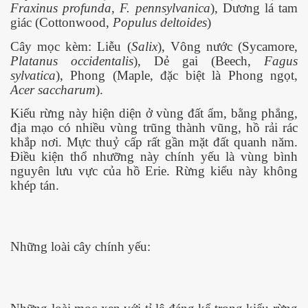
Fraxinus profunda
,
F. pennsylvanica
), Dương lá tam
giác (Cottonwood,
Populus deltoides
)
a Kỳ
Cây mọc kèm: Liễu (
Salix
), Vông nước (Sycamore,
Platanus occidentalis
), Dẻ gai (Beech,
Fagus
sylvatica
), Phong (Maple, đặc biệt là Phong ngọt,
Acer saccharum
).
Kiểu rừng này hiện diện ở vùng đất ẩm, bằng phẳng,
địa mạo có nhiều vùng trũng thành vũng, hồ rải rác
khắp nơi. Mực thuỷ cấp rất gần mặt đất quanh năm.
Điều kiện thổ nhưỡng này chính yếu là vùng bình
nguyên lưu vực của hồ Erie. Rừng kiểu này không
khép tán.
Những loài cây chính yếu: