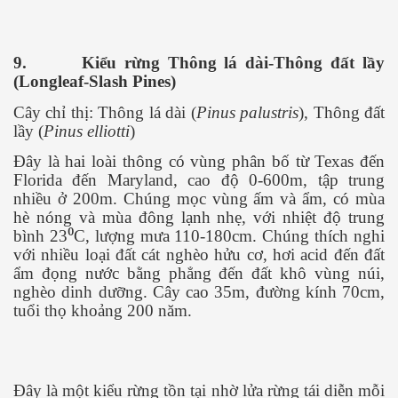
9.
Kiểu rừng Thông lá dài-Thông đất lầy
(Longleaf-Slash Pines)
Cây chỉ thị: Thông lá dài (
Pinus palustris
), Thông đất
lầy (
Pinus elliotti
)
Đây là hai loài thông có vùng phân bố từ Texas đến
Florida đến Maryland, cao độ 0-600m, tập trung
nhiều ở 200m. Chúng mọc vùng ấm và ẩm, có mùa
hè nóng và mùa đông lạnh nhẹ, với nhiệt độ trung
bình 23⁰C, lượng mưa 110-180cm. Chúng thích nghi
với nhiều loại đất cát nghèo hửu cơ, hơi acid đến đất
ẩm đọng nước bằng phẳng đến đất khô vùng núi,
nghèo dinh dưỡng. Cây cao 35m, đường kính 70cm,
tuổi thọ khoảng 200 năm.
Đây là một kiểu rừng tồn tại nhờ lửa rừng tái diễn mỗi