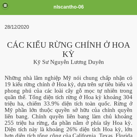
nlscantho-06
28/12/2020
CÁC KIỂU RỪNG CHÍNH Ở HOA
COVID-19
KỲ
ai
Kỹ Sư Nguyễn Lương Duyên
Những nhà lâm nghiệp Mỹ nói chung chấp nhận có
19 kiểu rừng chính ở Hoa kỳ, dựa trên sự tiêu biểu và
phong phú của các loài cây gỗ mọc tự nhiên trong
quần thể. Tổng diện tích rừng ở Hoa kỳ khoảng 304
triệu ha, chiếm 33.9% diện tích toàn quốc. Rừng ở
Mỹ phần lớn thuộc quyền sở hữu của chính quyền
liên bang. Chính quyền liên bang làm chủ khoảng
255 triệu ha rừng, đa phần nằm ở phía tây Hoa kỳ.
Diện tích này là khoảng 26% diện tích Hoa kỳ, lớn
hơn diện tích tổng cộng của California, Texas, Florida