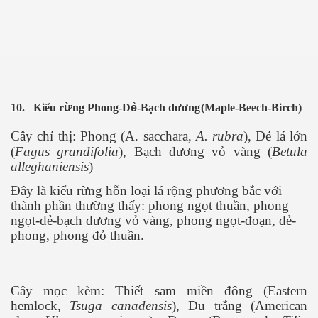
10.
Kiể
u r
ừ
ng Phong-D
ẻ
-B
ạch dương
(Maple-Beech-Birch)
Cây chỉ thị: Phong (A. sacchara,
A. rubra
), Dẻ lá lớn
(
Fagus grandifolia
), Bạch dương vỏ vàng (
Betula
alleghaniensis
)
Đây là kiểu rừng hỗn loại lá rộng phương bắc với
thành phần thường thấy: phong ngọt thuần, phong
ngọt-dẻ-bạch dương vỏ vàng, phong ngọt-đoạn, dẻ-
phong, phong đỏ thuần.
Cây mọc kèm: Thiết sam miền đông (Eastern
hemlock,
Tsuga canadensis
), Du trắng (American