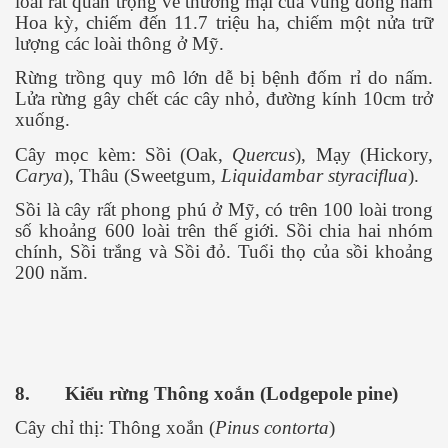
loài rất quan trọng về thương mại của vùng đông nam
- Phần 1
Hoa kỳ, chiếm đến 11.7 triệu ha, chiếm một nửa trữ
lượng các loài thông ở Mỹ.
. Phần 2
Rừng trồng quy mô lớn dễ bị bệnh đốm rỉ do nấm.
. Phần 3
Lửa rừng gây chết các cây nhỏ, đường kính 10cm trở
xuống.
. Phần 4
Cây mọc kèm: Sồi (Oak,
Quercus
), Mạy (Hickory,
. Phần 5
Carya
), Thâu (Sweetgum,
Liquidambar styraciflua
).
Sồi là cây rất phong phú ở Mỹ, có trên 100 loài trong
. Phần 6
số khoảng 600 loài trên thế giới. Sồi chia hai nhóm
chính, Sồi trắng và Sồi đỏ. Tuổi thọ của sồi khoảng
. Phần 7
200 năm.
8.
Kiểu rừng Thông xoắn (Lodgepole pine)
Cây chỉ thị: Thông xoắn (
Pinus contorta
)
 mệnh