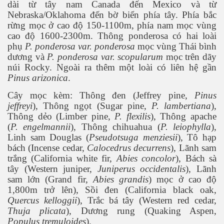
dài từ tây nam Canada đến Mexico và từ
Nebraska/Oklahoma đến bờ biển phía tây. Phía bắc
rừng mọc ở cao độ 150-1100m, phía nam mọc vùng
cao độ 1600-2300m. Thông ponderosa có hai loài
phụ
P. ponderosa var. ponderosa
mọc vùng Thái bình
dương và
P. ponderosa var. scopularum
mọc trên dãy
núi Rocky. Ngoài ra thêm một loài có liên hệ gần
Pinus arizonica
.
Cây mọc kèm: Thông đen (Jeffrey pine,
Pinus
jeffreyi
), Thông ngọt (Sugar pine,
P. lambertiana
),
Thông dẻo (Limber pine,
P. flexilis
), Thông apache
(
P. engelmannii
), Thông chihuahua (
P. leiophylla
),
Linh sam Douglas (
Pseudotsuga menziesii
), Tô hạp
bách (Incense cedar,
Calocedrus decurrens
), Lãnh sam
trắng (California white fir,
Abies concolor
), Bách sà
tây (Western juniper,
Juniperus occidentalis
), Lãnh
sam lớn (Grand fir,
Abies grandis
) mọc ở cao độ
1,800m trở lên), Sồi đen (California black oak,
Quercus kelloggii
), Trắc bá tây (Western red cedar,
Thuja plicata
), Dương rung (Quaking Aspen,
Populus tremuloides
).