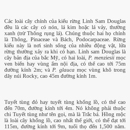
Các loài cây chính của kiểu rừng Linh Sam Douglas
đều là các cây có nón, lá kim hoặc lá vảy, thường
xanh (trừ Thông rụng lá). Chúng thuộc hai họ chính
là Thông, Pinaceae và Bách, Podocarpaceae. Rừng
kiểu này là nơi sinh sống của nhiều động vật, lửa
rừng thường xảy ra khi có hạn. Linh sam Douglas là
iều. P2
cây bản địa của bắc Mỹ, có hai loài,
P. menziesii
mọc
ven biển hay vùng ẩm nội địa, có thể cao tới 75m
ờng
đường kính 2m; và
P. glauca
mọc vùng khô trong
dãy núi Rocky, cao 45m đường kính 1m.
 thôn VN
Tuyết tùng đỏ hay tuyết tùng khổng lồ, có thể cao
đến 70m, đường kính tới 4m. Nó không phải thuộc
chi Tuyết tùng như tên gọi, mà là Trắc bá. Hồng mộc
là loài cây khổng lồ, cao nhất thế giới, có thể đạt tới
115m, đường kính tới 9m, tuổi thọ đến 1,500 năm.