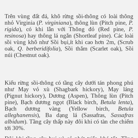
Trên vùng đất đá, khô rừng sồi-thông có loài thông
nhỏ Virginia (
P. virginiana
), thông lùn (Pitch pine,
P.
rigida
), có khi lẫn với Thông đỏ (Red pine,
P.
resinosa
) hay thông lá ngắn (Shortleaf pine). Các loài
sồi vùng khô như Sồi bụi,ít khi cao hơn 2m, (Scrub
oak
, Q. berberidifolia
), Sồi thắm (Scarlet oak), Sồi
núi (Chestnut oak).
Kiểu rừng sồi-thông có tầng cây dưới tán phong phú
như Mạy vỏ xù (Shagbark hickory), Mạy láng
(Pignut hickory), Dương (Aspen), Thông lùn (Pitch
pine), Bạch dương ngọt (Black birch,
Betula lenta
),
Bạch dương vàng (Yellow birch,
Betula
alleghanensis
), Ba dạng lá (Sassafras,
Sassafras
albidum
). Tầng cây thấp này đôi khi có tàn che chiếm
tới 30%.