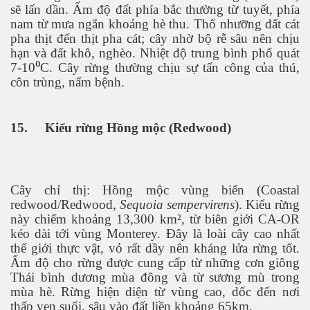
sẽ lấn dần. Ẩm độ đất phía bắc thường từ tuyết, phía
nam từ mưa ngắn khoảng hè thu. Thổ nhưỡng đất cát
pha thịt đến thịt pha cát; cây nhờ bộ rễ sâu nên chịu
hạn và đất khô, nghèo. Nhiệt độ trung bình phổ quát
7-10⁰C. Cây rừng thường chịu sự tấn công của thú,
côn trùng, nấm bệnh.
15.
Kiểu rừng Hồng mộc (Redwood)
Cây chỉ thị: Hồng mộc vùng biển (Coastal
redwood/Redwood,
Sequoia sempervirens
). Kiểu rừng
này chiếm khoảng 13,300 km², từ biên giới CA-OR
kéo dài tới vùng Monterey. Đây là loài cây cao nhất
thế giới thực vật, vỏ rất dầy nên kháng lửa rừng tốt.
Ẩm độ cho rừng được cung cấp từ những cơn giông
Thái bình dương mùa đông và từ sương mù trong
mùa hè. Rừng hiện diện từ vùng cao, dốc đến nơi
thấp ven suối, sâu vào đất liền khoảng 65km.