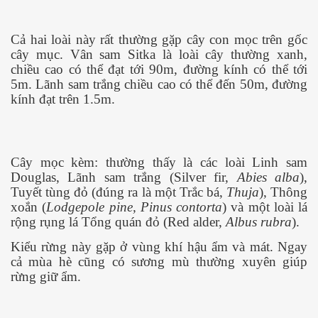
Cả hai loài này rất thường gặp cây con mọc trên gốc
hực phẩm
cây mục. Vân sam Sitka là loài cây thường xanh,
chiều cao có thể đạt tới 90m, đường kính có thể tới
. Phần 1
5m. Lãnh sam trắng chiều cao có thể đến 50m, đường
kính đạt trên 1.5m.
. P2
Cây mọc kèm: thường thấy là các loài Linh sam
ng quốc
Douglas, Lãnh sam trắng (Silver fir,
Abies alba
),
Tuyết tùng đỏ (đúng ra là một Trắc bá,
Thuja
), Thông
các BS Thú Y VNCH
xoắn (
Lodgepole pine, Pinus contorta
) và một loài lá
rộng rụng lá Tổng quán đỏ (Red alder,
Albus rubra
).
hiệp Miền Nam VN. P 1
Kiểu rừng này gặp ở vùng khí hậu ẩm và mát. Ngay
ghiệp Miền Nam VN. Phần 2
cả mùa hè cũng có sương mù thường xuyên giúp
rừng giữ ẩm.
ghiệp Miền Nam VN. Phần 3