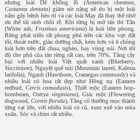
nhưng loài Dẻ khổng lồ (American chestnut,
Castanea dentata)
giảm sút nặng nề do bị một loài
nấm gây bệnh héo rũ và các loài Mạy đã thay thế nhờ
ưu thế tái sinh chồi rễ. Khi rừng bị mở tán thì Tần
(White ash,
Fraxinus americana
) là loài tiên phong.
Rừng phát triển rất phong phú trên các khu vực đất
tốt, thoát nước, giàu dưỡng chất, kém hơn và ít chủng
loài hơn trên đất chua, nghèo, hay vùng núi. Nơi tốt
độ che phủ của tán rừng rất cao, trên 70%. Tầng cây
bụi với nhiều loài Việt quất xanh (Blueberry,
Vaccinium
), Nguyệt quế núi (Mountain laurel, Kalmia
latifolia), Ngạnh (Hawthorn, Crataegus commonly) và
nhiều loài có hoa rất đẹp như Hồng nụ (Eastern
redbud,
Cercis camadusis
), Thiết mộc (Eastern hop-
hornbeam,
Ostrya virginiana
), Giác mộc (Flowering
dogwood,
Cornis florida
), Tầng cỏ thường mọc thành
từng vạt lớn, với nhiều loài có củ, xum xuê vào mùa
xuân. Sóc và chim rất nhiều.