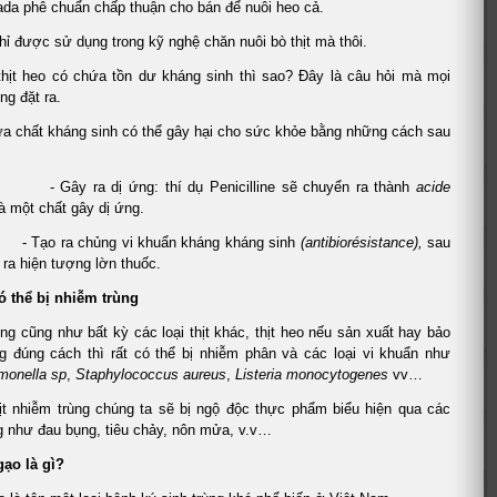
ada phê chuẩn chấp thuận cho bán để nuôi heo cả.
 được sử dụng trong kỹ nghệ chăn nuôi bò thịt mà thôi.
thịt heo có chứa tồn dư kháng sinh thì sao? Đây là câu hỏi mà mọi
g đặt ra.
ứa chất kháng sinh có thể gây hại cho sức khỏe bằng những cách sau
 dị ứng: thí dụ Penicilline sẽ chuyển ra thành
acide
à một chất gây dị ứng.
 chủng vi khuẩn kháng kháng sinh
(antibiorésistance),
sau
 ra hiện tượng lờn thuốc.
ó thể bị nhiễm trùng
ng cũng như bất kỳ các loại thịt khác, thịt heo nếu sản xuất hay bảo
g đúng cách thì rất có thể bị nhiễm phân và các loại vi khuẩn như
monella sp
,
Staphylococcus
aureus
,
Listeria monocytogenes
vv…
ịt nhiễm trùng chúng ta sẽ bị ngộ độc thực phẩm biểu hiện qua các
g như đau bụng, tiêu chảy, nôn mửa, v.v…
gạo là gì?