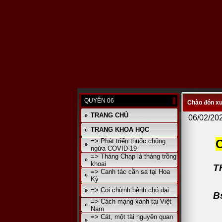
QUYỂN 06
Chào đón x
TRANG CHỦ
06/02/20
TRANG KHOA HỌC
=> Phát triển thuốc chủng
ngừa COVID-19
=> Tháng Chạp là tháng trồng
khoai
THỊT 
=> Canh tác cần sa tại Hoa
Kỳ
=> Coi chừnh bệnh chó dại
Bs th
=> Cách mạng xanh tại Việt
Nam
=> Cát, một tài nguyên quan