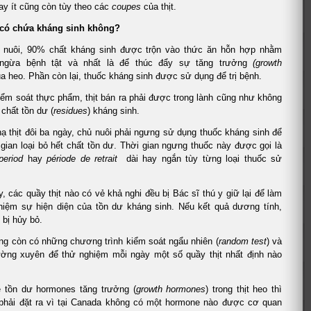
ay ít cũng còn tùy theo các
coupes
của thịt.
 có chứa kháng sinh không?
 nuôi, 90% chất kháng sinh được trộn vào thức ăn hỗn hợp nhằm
ngừa bệnh tật và nhất là để thúc đẩy sự tăng trưởng
(growth
a heo. Phần còn lại, thuốc kháng sinh được sử dụng để trị bệnh.
iểm soát thực phẩm, thịt bán ra phải được trong lành cũng như không
chất tồn dư (
residues
) kháng sinh.
ạ thịt đôi ba ngày, chủ nuôi phải ngưng sử dụng thuốc kháng sinh để
i gian loại bỏ hết chất tồn dư. Thời gian ngưng thuốc này được gọi là
period
hay
période de retrait
dài hay ngắn tùy từng loại thuốc sử
, các quầy thịt nào có vẻ khả nghi đều bị Bác sĩ thú y giữ lại để làm
ghiệm sự hiện diện của tồn dư kháng sinh. Nếu kết quả dương tính,
 bị hủy bỏ.
ng còn có những chương trình kiểm soát ngẩu nhiên (
random test
) và
ường xuyên để thử nghiệm mỗi ngày một số quầy thịt nhất định nào
 tồn dư hormones tăng trưởng (
growth hormones
) trong thịt heo thì
phải đặt ra vì tại Canada không có một hormone nào được cơ quan