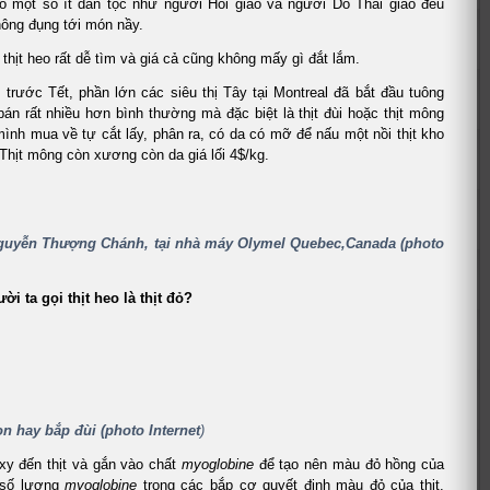
ó một số ít dân tộc như người Hồi giáo và người Do Thái giáo đều
hông đụng tới món nầy.
thịt heo rất dễ tìm và giá cả cũng không mấy gì đắt lắm.
 trước Tết, phần lớn các siêu thị Tây tại Montreal đã bắt đầu tuông
 bán rất nhiều hơn bình thường mà đặc biệt là thịt đùi hoặc thịt mông
ình mua về tự cắt lấy, phân ra, có da có mỡ để nấu một nồi thịt kho
hịt mông còn xương còn da giá lối 4$/kg.
Nguyễn Thượng Chánh, tại nhà máy Olymel Quebec,Canada (photo
ời ta gọi thịt heo là thịt đỏ?
n hay bắp đùi (photo Internet
)
y đến thịt và gắn vào chất
myoglobine
để tạo nên màu đỏ hồng của
h số lượng
myoglobine
trong các bắp cơ quyết định màu đỏ của thịt.