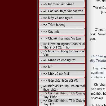
Heo gạo
=> Kỷ thuật làm vườn
Thịt chứ
=> Các loài thực vật hạt trần
(sc
=> Mây và con người
=> Trầm hương
Ở heo, 
=> Cây mít
pork, ladrer
=> Chuyện hai mùa Vu Lan
gạo.
=> Lược sử ngành Chăn Nuôi
Thú Y ĐH Cần Thơ
=> Mùa Thu trong thơ và nhạc
Việt
Thịt heo g
=> Nước và con người
dây Teania
=> Mít
Pig, ske
cysticerci 
=> Nhớ về xứ Mali
contains a
=> Góp phần biến đổi VN
Khi chún
=> Biến đổi khí hậu và an toàn
sán dây tr
thực phẩm
=> Cần biết thêm: Tỉnh Quảng
mà thôi, b
Tây. Phần 1
solitaire).
=> Cần biết thêm: Tỉnh Quảng
Tây. P2
Tên khoa h