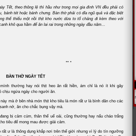
ày Tết, theo thông lệ thì hầu như trong mọi gia đình VN đều phải có
, bánh tét hoặc bánh chưng. Bàn thờ phải có dĩa ngũ quả và đặc biệt
ng thể thiếu một nồi thịt kho nước dừa to tổ chảng đi kèm theo với
 canh khô qua hầm để ăn lai rai trong những ngày đầu năm…
** *
HỜ NGÀY TẾT
h thường hay nói thịt heo ăn rất hiền, ám chỉ là nó ít khi gây
ó chịu ngứa ngáy cho người ăn.
ày mà ở bên nhà món thịt kho tiêu là món rất ư là bình dân cho các
 sanh nở, ăn cho chắc bụng vậy mà.
đang bị cảm cúm, thân thể uể oải, cũng thường hay nấu cháo trắng
 kho tiêu để mong mau được giải cảm.
o rất ư là thông dụng khắp nơi trên thế giới nhưng vì lý do tín ngưỡng