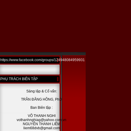
https://www.facebook.com/groups/124948084959931
PHỤ TRÁCH BIÊN TẬP
Sáng lập & Cố vấn:
TRẦN ĐĂNG HỒNG, PhD
Ban Biên tập :
VÕ THANH NGHI
vothanhnghiag@yahoo.com.vn
NGUYỄN THANH LIÊM
liem68dvb@gmail.com