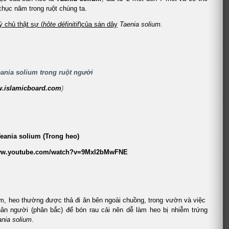
hục năm trong ruột chúng ta.
ý chủ thật sự (
hôte définitif
)của sán dây
Taenia solium.
ania solium trong ruột người
.islamicboard.com
)
Teania solium (Trong heo)
www.youtube.com/watch?v=9MxI2bMwFNE
am, heo thường được thả đi ăn bên ngoài chuồng, trong vườn và việc
ân người (phân bắc) để bón rau cải nên dễ làm heo bị nhiễm trứng
ania solium
.