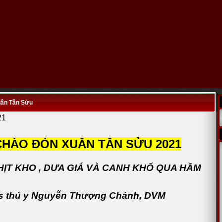
uân Tân Sửu
21
CHÀO ĐÓN XUÂN TÂN SỬU 2021
KHO , DƯA GIÁ VÀ CANH KHỔ QUA HẦM
ú y Nguyễn Thượng Chánh, DVM