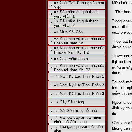
=> Chữ "NGŨ" trong văn hóa
Mỡ nhiều h
Việt
=> Đầu năm ăn quả thanh
Thịt heo
yên. Phần 1
=> Đầu năm ăn quả thanh
Trong chăn
yên. Phần 2
mục dích 
=> Mưa Sài Gòn
promoter)
củ
=> Khai hóa và khai thác của
Theo luật k
Pháp tại Nam Kỳ
được chứa 
=> Khai hóa và khai thác của
Pháp ở Nam Kỳ. P2
Trước khi h
=> Cây chôm chôm
thịt có thờ
=> Khai hóa và khai thác của
withdrawal 
Pháp tại Nam Kỳ. P3
dụng.
=> Nam Kỳ Lục Tỉnh. Phần 1
Tại nhà máy
=> Nam Kỳ Lục Tỉnh. Phần 2
test xét n
quầy thịt sẽ
=> Nam Kỳ Lục Tỉnh. Phần 3
=> Cây Sầu riêng
Ngoài ra cũ
định kỳ th
=> Sài Gòn trong nỗi nhớ
đó.
=> Vài loại cây ăn trái miền
châu thổ Cửu Long
Còn vấn đề
=> Lúa gạo qua văn hóa dân
không cần 
gian