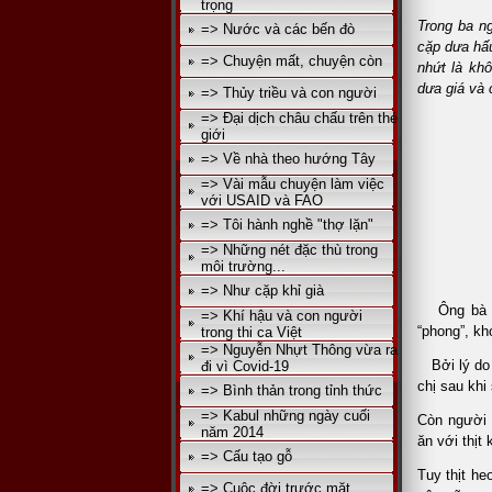
trọng
Trong ba ng
=> Nước và các bến đò
cặp dưa hấu
=> Chuyện mất, chuyện còn
nhứt là khô
dưa giá và
=> Thủy triều và con người
=> Đại dịch châu chấu trên thé
giới
=> Về nhà theo hướng Tây
=> Vài mẫu chuyện làm việc
với USAID và FAO
=> Tôi hành nghề "thợ lặn"
=> Những nét đặc thù trong
môi trường...
BÀN T
=> Như cặp khỉ già
Ông bà mìn
=> Khí hậu và con người
“phong”, kh
trong thi ca Việt
=> Nguyễn Nhựt Thông vừa ra
Bởi lý do n
đi vì Covid-19
chị sau khi
=> Bình thản trong tỉnh thức
=> Kabul những ngày cuối
Còn người 
năm 2014
ăn với thịt
=> Cấu tạo gỗ
Tuy thịt he
=> Cuộc đời trước mặt