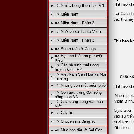
Thịt heo c
=> Nước trong thơ nhạc VN
Tại Canad
=> Miền Nam
các thú nầy.
=> Miền Nam - Phần 2
=> Nhớ về xứ Haute Volta
=> Miền Nam . Phần 3
Thịt heo k
=> Sụ an toàn ở Congo
=> Hệ sinh thái trong truyện
Kiều
=> Các hệ sinh thái trong
Dr Chán
truyện Kiều. P2
=> Việt Nam Văn Hóa và Môi
Chất bổ
Trường
=> Những con mắt buồn phiền
Thịt heo ch
=> Con trâu trong đời sống
Ngoài proté
nông thôn VN
nhóm B như
=> Cây kiểng trong văn hóa
Việt
Ngày xưa t
=> Cây tre
vào sự tiến
=> Chuyện ma đáng sợ
ra được nh
rất nhiều.
=> Mùa hoa dầu ở Sài Gòn