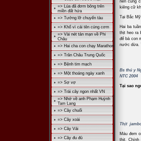
nên cũng c
=> Lúa đã đơm bông trên
kiêng cữ k
miền đất hứa
Tại Bắc Mỹ 
=> Tưởng lỡ chuyến tàu
Hai ba tuần
=> Khổ vì cái tên cúng cơm
thịt heo ra
=> Vài nét tản mạn về Phi
để bà con m
Châu
nước dừa. T
=> Hai cha con chạy Marathon
=> Trân Châu Trung Quốc
=> Bệnh tim mạch
Bs thú y 
=> Một thoáng ngày xanh
NTC 2004
=> Sợ vợ
Tại sao ngư
=> Trái cây ngon nhất VN
=> Nhớ về anh Phạm Huỳnh
Tam Lang
=> Cây chuối
=> Cây xoài
Thịt jambo
=> Cây Vải
Máu đem ox
=> Cây đu đủ
thịt. Chín