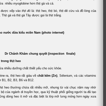
hứa nhiều
myoglobine
hơn thịt gà và cá.
a được xếp vào
thịt đỏ
là: thịt heo, thịt bò, thịt dê cừu và đồ lòng của
 Thịt gà và thịt gà Tây được gọi là thịt trắng.
ho nước dừa kiểu miền Nam (photo internet)
h Khám chung quyết (inspection finale)
 trong thịt heo
ứa nhiều dưỡng chất thiết yếu cho sức khỏe.
ine ra, thịt heo rất giàu về
chất kẽm (Zn)
, Sélenium, và các vitamins
 B1, B2, B3, B6 và B12.
hịt heo thường chứa rất nhiều mỡ, nhưng từ vài chục năm nay nhờ
 bộ của ngành di truyền học, qua kỹ thuật phối giống người ta đã tạo
ững dòng heo ít mỡ và đặc biệt là lớp mỡ lưng mỏng hơn ngày xưa