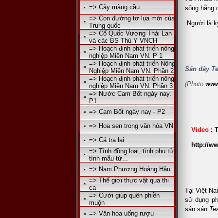
=> Cây mãng cầu
sống hằng c
=> Con đường tơ lụa mới của
Người là k
Trung quốc
=> Cố Quốc Vương Thái Lan
và các BS Thú Y VNCH
=> Hoạch định phát triển nông
nghiệp Miền Nam VN. P 1
=> Hoạch định phát triển Nông
Sán dây Te
Nghiệp Miền Nam VN. Phần 2
=> Hoạch định phát triển nông
(Photo
www
nghiệp Miền Nam VN. Phần 3
=> Nước Cam Bốt ngày nay.
P1
=> Cam Bốt ngày nay - P2
=> Hoa sen trong văn hóa VN
Video
: 
=> Cá tra lai
http://
=> Tình đồng loại, tình phụ tử,
tình mẫu tử...
=> Nam Phương Hoàng Hậu
=> Thế giới thực vật qua thi
ca
Tại Việt N
=> Cười giúp quên phiền
sử dụng ph
muộn
sán sán
Te
=> Văn hóa uống rượu