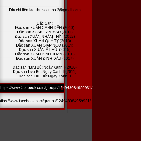
Địa chỉ liên lạc: thnlscantho.3@gmail.com
Đặc San:
Đặc san XUÂN CANH DẦN (2010)
Đặc san XUÂN TÂN MÃO (2011)
Đặc san XUÂN NHÂM THÌN (2012)
Đặc san XUÂN QUÝ TỴ (2013)
Đặc san XUÂN GIÁP NGỌ (2014)
Đặc san XUÂN ẤT MÙI (2015)
Đặc san XUÂN BÍNH THÂN (2016)
Đặc san XUÂN ĐINH DẬU (2017)
Đặc san "Lưu Bút Ngày Xanh I (2010)
Đặc san Lưu Bút Ngày Xanh II (2011)
Đặc san Lưu Bút Ngày Xanh III
https://www.facebook.com/groups/124948084959931/
https://www.facebook.com/groups/124948084959931/