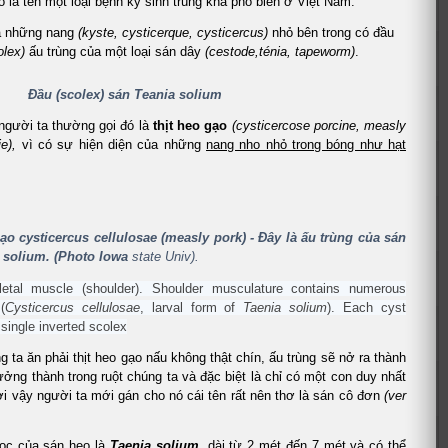
 là tên một loại bệnh ký sinh trùng khá phổ biến ở Việt Nam.
a những nang
(kyste, cysticerque, cysticercus)
nhỏ bên trong có đầu
olex)
ấu trùng của một loại sán dây
(cestode,ténia, tapeworm)
.
Đầu (scolex) sán Teania solium
người ta thường gọi đó là
thịt heo gạo
(cysticercose porcine, measly
ie),
vì có sự hiện diện của những
nang nho nhỏ trong bóng như hạt
ạo cysticercus cellulosae (measly pork) - Đây là ấu trùng của sán
 solium. (Photo Iowa
state Univ).
letal muscle (shoulder). Shoulder musculature contains numerous
(
Cysticercus cellulosae
, larval form of
Taenia solium
). Each cyst
 single inverted scolex
g ta ăn phải thịt heo gạo nấu không thật chín, ấu trùng sẽ nở ra thành
ưởng thành trong ruột chúng ta và đặc biệt là chỉ có một con duy nhất
ởi vậy người ta mới gán cho nó cái tên rất nên thơ là sán cô đơn
(ver
ọc của sán heo là
Taenia solium
, dài từ 2 mét đến 7 mét và có thể