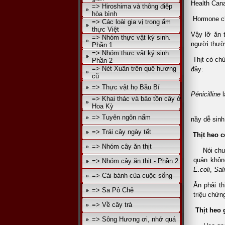
Health Can
=> Hiroshima và thông điệp
hòa bình
Hormone chỉ
=> Các loài gia vị trong ẩm
thực Việt
Vậy lỡ ăn 
=> Nhóm thực vật ký sinh.
người thườn
Phần 1
=> Nhóm thực vật ký sinh.
Thịt có ch
Phần 2
=> Nét Xuân trên quê hương
đây:
cũ
- Gây ra
=> Thực vật họ Bầu Bí
Pénicilline
l
=> Khai thác và bảo tồn cây ở
Hoa Kỳ
- Tạo ra
=> Tuyên ngôn nấm
nầy dễ sinh
=> Trái cây ngày tết
Thịt heo c
=> Nhóm cây ăn thịt
Nói chu
quản khôn
=> Nhóm cây ăn thịt - Phần 2
E.coli
,
Sal
=> Cái bánh của cuộc sống
Ăn phải th
=> Sa Pô Chê
triệu chứn
=> Về cây trà
Thịt heo 
=> Sông Hương ơi, nhớ quá