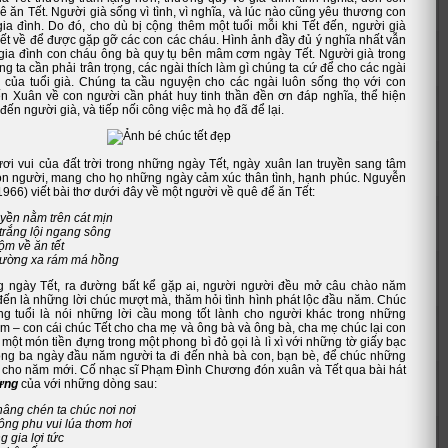
uê ăn Tết. Người già sống vì tình, vì nghĩa, và lúc nào cũng yêu thương con
gia đình. Do đó, cho dù bị cộng thêm một tuổi mỗi khi Tết đến, người già
ết về để được gặp gỡ các con các cháu. Hình ảnh đầy đủ ý nghĩa nhất vẫn
 gia đình con cháu ông bà quy tụ bên mâm cơm ngày Tết. Người già trong
ng ta cần phải trân trọng, các ngài thích làm gì chúng ta cứ để cho các ngài
i của tuổi già. Chúng ta cầu nguyện cho các ngài luôn sống thọ với con
ến Xuân về con người cần phát huy tinh thần đền ơn đáp nghĩa, thể hiện
 đến người già, và tiếp nối công việc mà họ đã để lại.
ươi vui của đất trời trong những ngày Tết, ngày xuân lan truyền sang tâm
n người, mang cho họ những ngày cảm xúc thân tình, hạnh phúc. Nguyễn
966) viết bài thơ dưới đây về một người về quê để ăn Tết:
yền nằm trên cát mịn
trắng lội ngang sông
ộm về ăn tết
đường xa rám má hồng
 ngày Tết, ra đường bất kể gặp ai, người người đều mở câu chào năm
đến là những lời chúc mượt mà, thăm hỏi tình hình phát lộc đầu năm. Chúc
g tuổi là nói những lời cầu mong tốt lành cho người khác trong những
m – con cái chúc Tết cho cha mẹ và ông bà và ông bà, cha mẹ chúc lại con
một món tiền đựng trong một phong bì đỏ gọi là lì xì với những tờ giấy bạc
ong ba ngày đầu năm người ta đi đến nhà bà con, bạn bè, để chúc những
nh cho năm mới. Cố nhạc sĩ Phạm Đình Chương đón xuân và Tết qua bài hát
ừng
của với những dòng sau:
âng chén ta chúc nơi nơi
ng phu vui lúa thơm hơi
 gia lợi tức