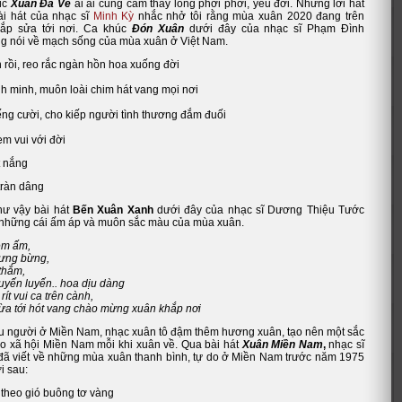
úc
Xuân Đã Về
ai ai cũng cảm thấy lòng phơi phới, yêu đời. Những lời hát
bài hát của nhạc sĩ
Minh Kỳ
nhắc nhở tôi rằng mùa xuân 2020 đang trên
ắp sửa tới nơi. Ca khúc
Đón Xuân
dưới đây của nhạc sĩ Phạm Đình
 nói về mạch sống của mùa xuân ở Việt Nam.
 rồi, reo rắc ngàn hồn hoa xuống đời
nh minh, muôn loài chim hát vang mọi nơi
ếng cười, cho kiếp người tình thương đắm đuối
m vui với đời
t nắng
ràn dâng
hư vậy bài hát
Bến Xuân Xanh
dưới đây của nhạc sĩ Dương Thiệu Tước
 những cái ấm áp và muôn sắc màu của mùa xuân.
êm ấm,
ưng bừng,
thắm,
yến luyến.. hoa dịu dàng
rít vui ca trên cành,
ừa tới hót vang chào mừng xuân khắp nơi
ều người ở Miền Nam, nhạc xuân tô đậm thêm hương xuân, tạo nên một sắc
ho xã hội Miền Nam mỗi khi xuân về. Qua bài hát
Xuân Miền Nam
,
nhạc sĩ
ã viết về những mùa xuân thanh bình, tự do ở Miền Nam trước năm 1975
i sau:
i theo gió buông tơ vàng