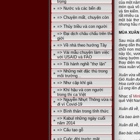
trọng
của một năm
món quà vô 
=> Nước và các bến đò
và tìm kiếm.
rất nhiều ca
=> Chuyện mất, chuyện còn
một bài thơ
nhưng hầu n
=> Thủy triều và con người
MÙA XUÂN
=> Đại dịch châu chấu trên thé
giới
Sau mùa đôn
=> Về nhà theo hướng Tây
đang dần tha
chồi non mơ
=> Vài mẫu chuyện làm việc
nảy lộc, vư
với USAID và FAO
nàng bướm 
thay diện m
=> Tôi hành nghề "thợ lặn"
mùa xuân vớ
=> Những nét đặc thù trong
Xuân vừa về 
môi trường...
Gió Xuân đư
=> Như cặp khỉ già
Hoa cười cù
Lũ ong lên 
=> Khí hậu và con người
trong thi ca Việt
Nhạc sĩ
Min
=> Nguyễn Nhựt Thông vừa ra
quê Việt Na
đi vì Covid-19
Xuân đã về,
=> Bình thản trong tỉnh thức
Kìa bao ánh
=> Kabul những ngày cuối
năm 2014
Xuân đã về, 
=> Cấu tạo gỗ
Bao bác nôn
=> Cuộc đời trước mặt