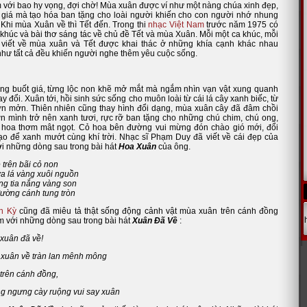
 với bao hy vọng, đợi chờ!
Mùa xuân được ví như một nàng chúa xinh đẹp,
giá mà tạo hóa ban tặng cho loài người khiến cho con người nhớ nhung
 Khi mùa Xuân về thì Tết đến. Trong thi
nhạc Việt Nam
trước năm 1975 có
 khúc và bài thơ sáng tác về chủ đề Tết và mùa Xuân. Mỗi một ca khúc, mỗi
 viết về mùa xuân và Tết được khai thác ở những khía cạnh khác nhau
hư tất cả đều khiến người nghe thêm yêu cuộc sống.
g buốt giá, từng lộc non khẽ mở mắt mà ngắm nhìn vạn vật xung quanh
y đổi. Xuân tới, hồi sinh sức sống cho muôn loài từ cái lá cây xanh biếc, từ
n mởn. Thiên nhiên cũng thay hình đổi dạng, mùa xuân cây đã đâm chồi
ơn mình trở nên xanh tươi, rực rỡ ban tặng cho những chú chim, chú ong,
hoa thơm mât ngọt. Cỏ hoa bên đường vui mừng đón chào gió mới, đổi
ạo để xanh mướt cùng khí trời. Nhạc sĩ Phạm Duy đã viết về cái đẹp của
i những dòng sau trong bài hát
Hoa Xuân
của ông.
trên bãi cỏ non
a lá vàng xuôi nguồn
ng tia nắng vàng son
đường cánh tung tròn
h Kỳ
cũng đã miêu tả thật sống động cảnh vật mùa xuân trên cánh đồng
m với những dòng sau trong bài hát
Xuân Đã Về
:
 xuân đã về!
 xuân về tràn lan mênh mông
trên cánh đồng,
g ngưng cày ruộng vui say xuân