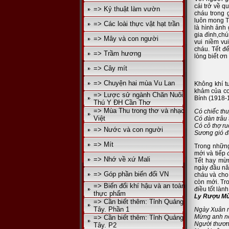
cái trở về q
=> Kỷ thuật làm vườn
cháu trong 
luôn mong T
=> Các loài thực vật hạt trần
là hình ảnh
gia đình,chú
=> Mây và con người
vui niềm vu
cháu. Tết đ
=> Trầm hương
lòng biết ơn
=> Cây mít
=> Chuyện hai mùa Vu Lan
Không khí t
khảm của co
=> Lược sử ngành Chăn Nuôi
Bính (1918-1
Thú Y ĐH Cần Thơ
=> Mùa Thu trong thơ và nhạc
Có chiếc thu
Việt
Có đàn trâu 
Có cô thợ ru
=> Nước và con người
Sương gió 
=> Mít
Trong những
mới và tiếp 
=> Nhớ về xứ Mali
Tết hay mừn
ngày đầu nă
=> Góp phần biến đổi VN
cháu và cho 
còn mới. Tr
=> Biến đổi khí hậu và an toàn
điều tốt là
thực phẩm
Ly Rượu M
=> Cần biết thêm: Tỉnh Quảng
Tây. Phần 1
Ngày Xuân n
Mừng anh nô
=> Cần biết thêm: Tỉnh Quảng
Người thương
Tây. P2