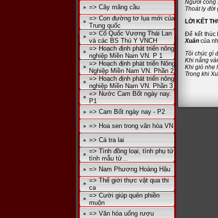
Người công
=> Cây mãng cầu
Thoát ly đời
=> Con đường tơ lụa mới của
LỜI KẾT T
Trung quốc
=> Cố Quốc Vương Thái Lan
Để kết thúc 
và các BS Thú Y VNCH
Xuân
của nh
=> Hoạch định phát triển nông
Tôi chúc gì
nghiệp Miền Nam VN. P 1
Khi nắng vàn
=> Hoạch định phát triển Nông
Khi gió nhẹ
Nghiệp Miền Nam VN. Phần 2
Trong khi X
=> Hoạch định phát triển nông
nghiệp Miền Nam VN. Phần 3
=> Nước Cam Bốt ngày nay.
P1
=> Cam Bốt ngày nay - P2
=> Hoa sen trong văn hóa VN
=> Cá tra lai
=> Tình đồng loại, tình phụ tử,
tình mẫu tử...
=> Nam Phương Hoàng Hậu
=> Thế giới thực vật qua thi
ca
=> Cười giúp quên phiền
muộn
=> Văn hóa uống rượu