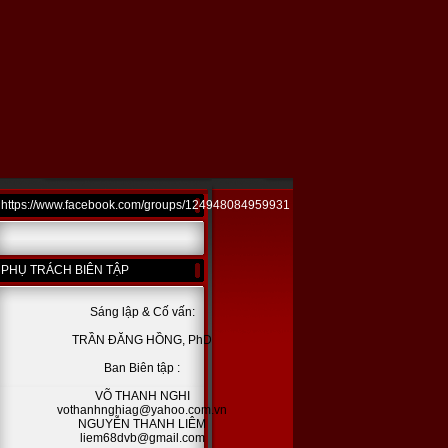
https://www.facebook.com/groups/124948084959931
PHỤ TRÁCH BIÊN TẬP
Sáng lập & Cố vấn:
TRẦN ĐĂNG HỒNG, PhD
Ban Biên tập :
VÕ THANH NGHI
vothanhnghiag@yahoo.com.vn
NGUYỄN THANH LIÊM
liem68dvb@gmail.com