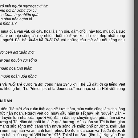
có một người ngơ ngác đi tìm
ơng nơi phương trời cũ
oa Xuân bay nhiều quá
n phai trên ngàn lá
g hình ai?
mùa của vạn vật, cỏ cây, hoa lá sinh sôi, đâm chồi, nảy lộc, mùa của sức
òa vào nhịp sống của tự nhiên, tuổi trẻ được xem là tuổi đẹp nhất trong
i người. Bài hát
Xuân Và Tuổi Trẻ
với những câu mở đầu nổi tiếng như
ươi bên đời xuân mới
y bao nguồn vui sống
 ngàn hoa tươi thắm
i muôn ngàn đóa hồng
 Và Tuổi Trẻ
được ra đời trong năm 1946 khi Thế Lữ đặt lời ca tiếng Việt
c không lời, “Le Printemps et la Jeunesse” mà nhạc sĩ La Hối viết trong
ÊN ĐÁN
 đến! Tiết trời vào xuân thật đẹp đẽ tươi thắm, mùa xuân cũng làm cho lòng
ức hân hoan. Người Việt gọi ngày đầu năm là Tết hay Tết Nguyên Đán –
ổ truyền lớn nhất của người Việt
đánh dấu sự chuyển giao giữa năm cũ và
ơng vị Tết đậm đà nhất là tết ở quê hương. Mùa xuân và Tết là thời gian
ẻ mang sức sống mới căng tràn nhựa sống về khắp phố phường, khởi đầu
 mới may mắn và an lành hạnh phúc. Do đó, mùa xuân và Tết đã được đi
hịnh hành của người Việt trước 1975. Thi sĩ Lan Sơn (tên thật Nguyễn Đức