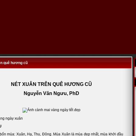
ên quê hương cũ
NÉT XUÂN TRÊN QUÊ HƯƠNG CŨ
Nguyễn Văn Ngưu, PhD
àng ngày xuân
U
bốn mùa: Xuân, Hạ, Thu, Đông. Mùa Xuân là mùa đẹp nhất, mùa khởi đầu