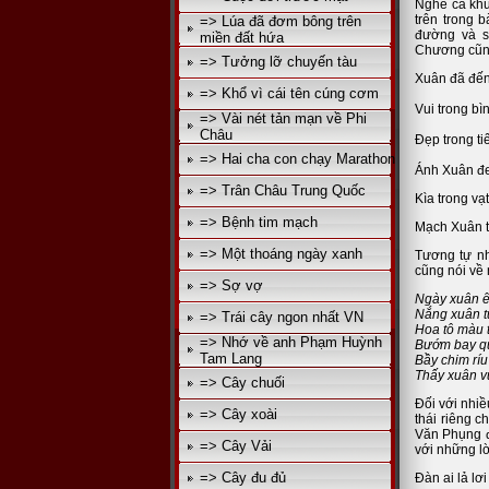
Nghe ca kh
trên trong 
=> Lúa đã đơm bông trên
đường và s
miền đất hứa
Chương cũng
=> Tưởng lỡ chuyến tàu
Xuân đã đến
=> Khổ vì cái tên cúng cơm
Vui trong bì
=> Vài nét tản mạn về Phi
Châu
Đẹp trong ti
=> Hai cha con chạy Marathon
Ánh Xuân đe
=> Trân Châu Trung Quốc
Kìa trong vạ
=> Bệnh tim mạch
Mạch Xuân t
=> Một thoáng ngày xanh
Tương tự n
cũng nói về
=> Sợ vợ
Ngày xuân 
Nắng xuân t
=> Trái cây ngon nhất VN
Hoa tô màu 
=> Nhớ về anh Phạm Huỳnh
Bướm bay qu
Tam Lang
Bầy chim ríu 
Thấy xuân v
=> Cây chuối
Đối với nhi
=> Cây xoài
thái riêng c
Văn Phụng đ
=> Cây Vải
với những lờ
=> Cây đu đủ
Đàn ai lả lơ