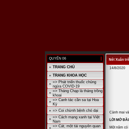
QUYỂN 06
Nét Xuân tr
TRANG CHỦ
14/8/2020
TRANG KHOA HỌC
=> Phát triển thuốc chủng
ngừa COVID-19
=> Tháng Chạp là tháng trồng
khoai
=> Canh tác cần sa tại Hoa
Kỳ
=> Coi chừnh bệnh chó dại
Cành mai v
=> Cách mạng xanh tại Việt
LỜI MỞ ĐẦ
Nam
=> Cát, một tài nguyên quan
Một năm có 