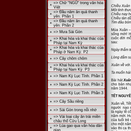
=> Chữ "NGŨ" trong văn hóa
Chiều Xuân 
Việt
Một tình thư
=> Đầu năm ăn quả thanh
Chiều nay h
yên. Phần 1
Chiều tàn dầ
=> Đầu năm ăn quả thanh
Tìm đâu bón
yên. Phần 2
Mùa Xuân – 
=> Mưa Sài Gòn
sống mới! H
cuộc đời mỗ
=> Khai hóa và khai thác của
sau:
Pháp tại Nam Kỳ
=> Khai hóa và khai thác của
Ngày thắm t
Pháp ở Nam Kỳ. P2
Lòng đắm sa
=> Cây chôm chôm
=> Khai hóa và khai thác của
Xuân về với
Pháp tại Nam Kỳ. P3
Ta muốn há
=> Nam Kỳ Lục Tỉnh. Phần 1
Bài hát
Xuân
=> Nam Kỳ Lục Tỉnh. Phần 2
cho bản nhạ
năm 1944.
=> Nam Kỳ Lục Tỉnh. Phần 3
TẾT NGUY
=> Cây Sầu riêng
Xuân về, Tết
người nao n
=> Sài Gòn trong nỗi nhớ
là ngày lễ c
năm mới. Hư
=> Vài loại cây ăn trái miền
của tuổi tr
châu thổ Cửu Long
cho một năm
=> Lúa gạo qua văn hóa dân
vào thi ca t
gian