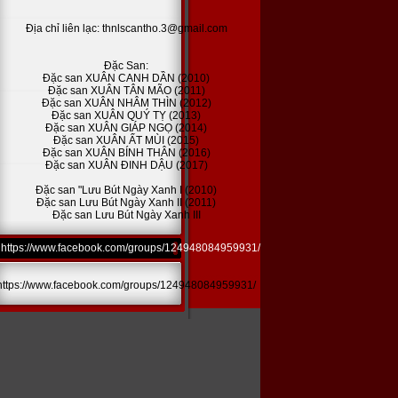
Địa chỉ liên lạc: thnlscantho.3@gmail.com
Đặc San:
Đặc san XUÂN CANH DẦN (2010)
Đặc san XUÂN TÂN MÃO (2011)
Đặc san XUÂN NHÂM THÌN (2012)
Đặc san XUÂN QUÝ TỴ (2013)
Đặc san XUÂN GIÁP NGỌ (2014)
Đặc san XUÂN ẤT MÙI (2015)
Đặc san XUÂN BÍNH THÂN (2016)
Đặc san XUÂN ĐINH DẬU (2017)
Đặc san "Lưu Bút Ngày Xanh I (2010)
Đặc san Lưu Bút Ngày Xanh II (2011)
Đặc san Lưu Bút Ngày Xanh III
https://www.facebook.com/groups/124948084959931/
https://www.facebook.com/groups/124948084959931/