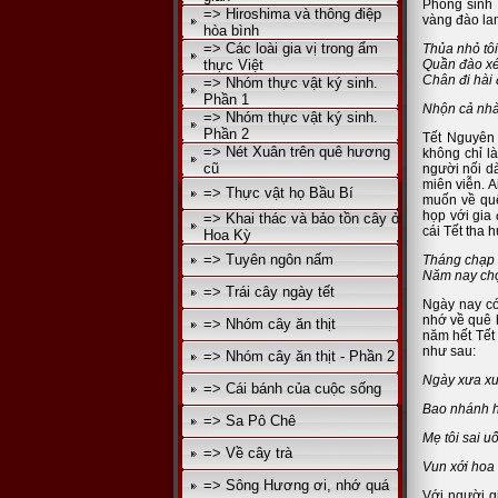
Phòng sinh 
=> Hiroshima và thông điệp
vàng đào la
hòa bình
=> Các loài gia vị trong ẩm
Thủa nhỏ tô
thực Việt
Quần đào xé
Chân đi hài 
=> Nhóm thực vật ký sinh.
Phần 1
Nhộn cả nhà 
=> Nhóm thực vật ký sinh.
Phần 2
Tết Nguyên 
=> Nét Xuân trên quê hương
không chỉ là
cũ
người nối dà
miên viễn. A
=> Thực vật họ Bầu Bí
muốn về quê
họp với gia 
=> Khai thác và bảo tồn cây ở
cái Tết tha 
Hoa Kỳ
=> Tuyên ngôn nấm
Tháng chạp 
Năm nay ch
=> Trái cây ngày tết
Ngày nay có
nhớ về quê 
=> Nhóm cây ăn thịt
năm hết Tết
như sau:
=> Nhóm cây ăn thịt - Phần 2
Ngày xưa xu
=> Cái bánh của cuộc sống
Bao nhánh h
=> Sa Pô Chê
Mẹ tôi sai u
=> Về cây trà
Vun xới hoa
=> Sông Hương ơi, nhớ quá
Với người g