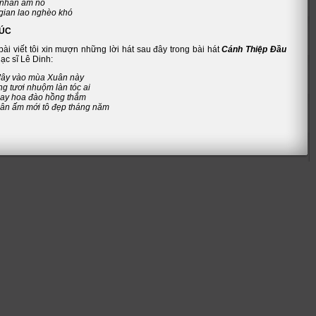
 nhân ấm no
 gian lao nghèo khó
HÚC
bài viết tôi xin mượn những lời hát sau đây trong bài hát
Cánh Thiệp Đầu
ạc sĩ Lê Dinh:
 đây vào mùa Xuân này
g tươi nhuộm làn tóc ai
 lay hoa đào hồng thắm
uân ấm mới tô đẹp tháng năm