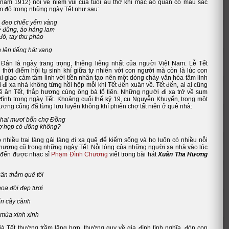
năm 1912) nói về niềm vui của tuổi ấu thơ khi mặc áo quần có mầu sắc
m đỏ trong những ngày Tết như sau:
i đeo chiếc yếm vàng
 đũng, áo hàng lam
đỏ, tay thu pháo
lên tiếng hát vang
Đán là ngày trang trọng, thiêng liêng nhất của người Việt Nam. Lễ Tết
 thời điểm hội tụ sinh khí giữa tự nhiên với con người mà còn là lúc con
i giao cảm tâm linh với tiền nhân tạo nên một dòng chảy văn hóa tâm linh
i đi xa nhà không từng hồi hộp mỗi khi Tết đến xuân về. Tết đến, ai ai cũng
 ăn Tết, thắp hương cúng ông bà tổ tiên. Những người đi xa trở về sum
đình
trong ngày Tết. Khoảng cuối thế kỷ 19, cụ Nguyễn Khuyến, trong một
hương cũng đã từng lưu luyến không khí phiên chợ tất niên ở quê nhà:
hai mươi bốn chợ Đồng
ợ họp có đông không?
 nhiều trai làng gái làng đi xa quê để kiếm sống và họ luôn có nhiều nỗi
hương cũ trong những ngày Tết. Nỗi lòng của những người xa nhà vào lúc
 đến được nhạc sĩ
Phạm Đình Chương
viết trong bài hát
Xuân Tha Hương
ân thắm quê tôi
oa đời đẹp tươi
ốn cây cành
 mùa xinh xinh
ià Tết thường trầm lặng hơn, thường quy về gia đình tình nghĩa, đón con