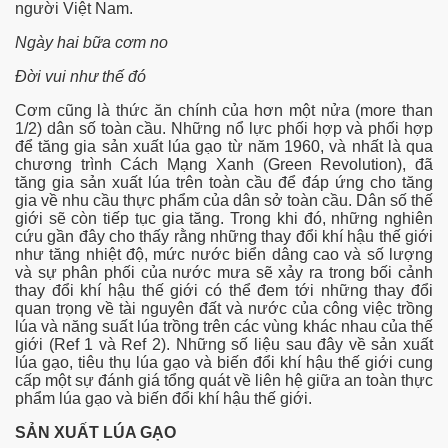
người Việt Nam.
Ngày hai bữa cơm no
Đời vui như thế đó
i
Cơm cũng là thức ăn chính của hơn một nửa (more than
1/2) dân số toàn cầu. Những nổ lực phối hợp và phối hợp
để tăng gia sản xuất lúa gạo từ năm 1960, và nhất là qua
chương trình Cách Mạng Xanh (Green Revolution), đã
 USAID và FAO
tăng gia sản xuất lúa trên toàn cầu để đáp ứng cho tăng
gia về nhu cầu thực phẩm của dân sở toàn cầu. Dân số thế
giới sẽ còn tiếp tục gia tăng. Trong khi đó, những nghiên
cứu gần đây cho thấy rằng những thay đổi khí hậu thế giới
rường...
như tăng nhiệt độ, mức nước biển dâng cao và số lượng
và sự phân phối của nước mưa sẽ xảy ra trong bối cảnh
thay đổi khí hậu thế giới có thể đem tới những thay đổi
quan trọng về tài nguyên đất và nước của công việc trồng
lúa và năng suất lúa trồng trên các vùng khác nhau của thế
 ca Việt
giới (Ref 1 và Ref 2). Những số liệu sau đây về sản xuất
lúa gạo, tiêu thụ lúa gạo và biến đổi khí hậu thế giới cung
vì Covid-19
cấp một sự đánh giá tổng quát về liên hệ giữa an toàn thực
phẩm lúa gạo và biến đổi khí hậu thế giới.
SẢN XUẤT LÚA GẠO