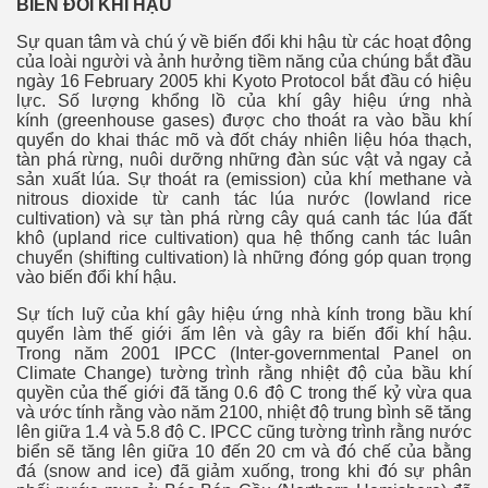
BIẾN ĐỔI KHÍ HẬU
Sự quan tâm và chú ý về biến đổi khi hậu từ các hoạt động
của loài người và ảnh hưởng tiềm năng của chúng bắt đầu
ngày 16 February 2005 khi Kyoto Protocol bắt đầu có hiệu
lực. Số lượng khổng lồ của khí gây hiệu ứng nhà
kính (greenhouse gases) được cho thoát ra vào bầu khí
m
quyển do khai thác mõ và đốt cháy nhiên liệu hóa thạch,
tàn phá rừng, nuôi dưỡng những đàn súc vật vả ngay cả
sản xuất lúa. Sự thoát ra (emission) của khí methane và
nitrous dioxide từ canh tác lúa nước (lowland rice
cultivation) và sự tàn phá rừng cây quá canh tác lúa đất
khô (upland rice cultivation) qua hệ thống canh tác luân
chuyển (shifting cultivation) là những đóng góp quan trọng
vào biến đổi khí hậu.
Sự tích luỹ của khí gây hiệu ứng nhà kính trong bầu khí
quyển làm thế giới ấm lên và gây ra biến đổi khí hậu.
Trong năm 2001 IPCC (Inter-governmental Panel on
Climate Change) tường trình rằng nhiệt độ của bầu khí
quyền của thế giới đã tăng 0.6 độ C trong thế kỷ vừa qua
và ước tính rằng vào năm 2100, nhiệt độ trung bình sẽ tăng
lên giữa 1.4 và 5.8 độ C. IPCC cũng tường trình rằng nước
biển sẽ tăng lên giữa 10 đến 20 cm và đó chế của bằng
đá (snow and ice) đã giảm xuống, trong khi đó sự phân