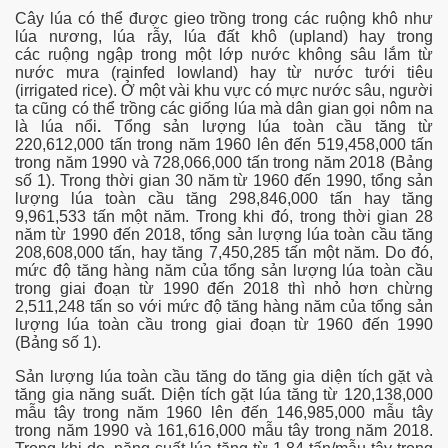
014
Cây lúa có thể được gieo trồng trong các ruộng khô như
lúa nương, lúa rẫy, lúa đất khô (upland) hay trong
các ruộng ngập trong một lớp nước không sâu lắm từ
nước mưa (rainfed lowland)
hay từ nước tưới tiêu
(irrigated rice). Ở một vài khu vực có mực nước sâu, người
ta cũng có thể trồng các giống lúa mà dân gian gọi nôm na
là lúa nổi
.
Tổng sản lượng lúa toàn cầu tăng từ
t hứa
220,612,000 tấn trong năm 1960 lên đến 519,458,000 tấn
trong năm 1990 và 728,066,000 tấn trong năm 2018 (Bảng
số 1). Trong thời gian 30 năm từ 1960 đến 1990, tổng sản
lượng lúa toàn cầu tăng 298,846,000 tấn hay tăng
9,961,533 tấn một năm. Trong khi đó, trong thời gian 28
năm từ 1990 đến 2018, tổng sản lượng lúa toàn cầu tăng
208,608,000 tấn, hay tăng 7,450,285 tấn một năm. Do đó,
mức độ tăng hàng năm của tổng sản lượng lúa toàn cầu
trong giai đoạn từ 1990 đến 2018 thì nhỏ hơn chừng
2,511,248 tấn so với mức độ tăng hàng năm của tổng sản
lượng lúa toàn cầu trong giai đoạn từ 1960 đến 1990
(Bảng số 1).
Sản lượng lúa toàn cầu tăng do tăng gia diện tích gặt và
tăng gia năng suất. Diện tích gặt lúa tăng từ 120,138,000
mẫu tây trong năm 1960 lên đến 146,985,000 mẫu tây
trong năm 1990 và 161,616,000 mẫu tây trong năm 2018.