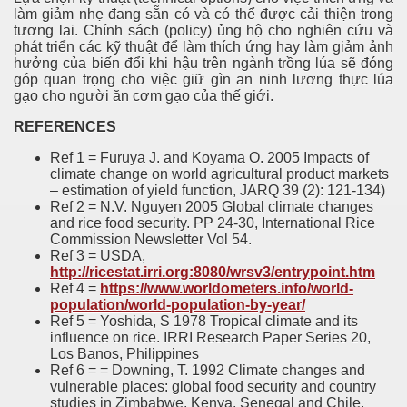
làm giảm nhẹ đang sẵn có và có thể được cải thiện trong
tương lai. Chính sách (policy) ủng hộ cho nghiên cứu và
phát triển các kỹ thuật để làm thích ứng hay làm giảm ảnh
hưởng của biến đổi khi hậu trên ngành trồng lúa sẽ đóng
góp quan trọng cho việc giữ gìn an ninh lương thực lúa
gạo cho người ăn cơm gạo của thế giới.
REFERENCES
Ref 1 = Furuya J. and Koyama O. 2005 Impacts of
climate change on world agricultural product markets
– estimation of yield function, JARQ 39 (2): 121-134)
Ref 2 = N.V. Nguyen 2005 Global climate changes
and rice food security. PP 24-30, International Rice
Commission Newsletter Vol 54.
Ref 3 = USDA,
http://ricestat.irri.org:8080/wrsv3/entrypoint.htm
Ref 4 =
https://www.worldometers.info/world-
population/world-population-by-year/
Ref 5 = Yoshida, S 1978 Tropical climate and its
influence on rice. IRRI Research Paper Series 20,
Los Banos, Philippines
Ref 6 = = Downing, T. 1992 Climate changes and
vulnerable places: global food security and country
studies in Zimbabwe, Kenya, Senegal and Chile.