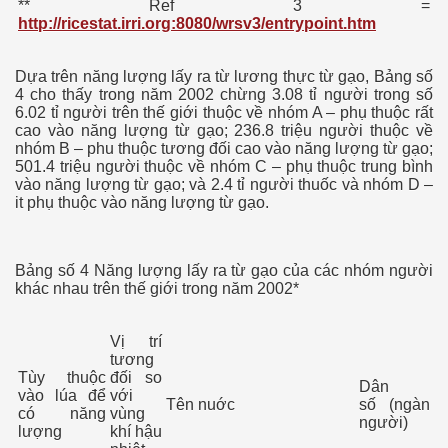
** Ref 3 =
http://ricestat.irri.org:8080/wrsv3/entrypoint.htm
Dựa trên năng lượng lấy ra từ lương thực từ gạo, Bảng số
4 cho thấy trong năm 2002 chừng 3.08 tỉ người trong số
6.02 tỉ người trên thế giới thuộc về nhóm A – phụ thuộc rất
cao vào năng lượng từ gạo; 236.8 triệu người thuộc về
nhóm B – phu thuộc tương đối cao vào năng lượng từ gạo;
501.4 triệu người thuộc về nhóm C – phụ thuộc trung bình
vào năng lượng từ gạo; và 2.4 tỉ người thuốc và nhóm D –
it phụ thuộc vào năng lượng từ gạo.
ú Y ĐH Cần Thơ
Bảng số 4 Năng lượng lấy ra từ gạo của các nhóm người
khác nhau trên thế giới trong năm 2002*
t
Vị trí
tương
Tùy thuộc
đối so
Dân
vào lúa để
với
Tên nuớc
số (ngàn
có năng
vùng
người)
lượng
khí hậu