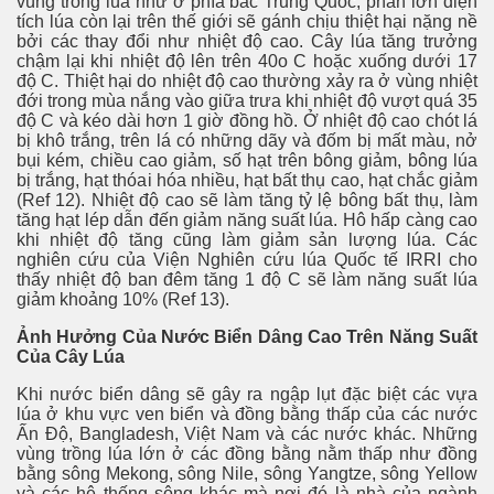
vùng trong lúa như ở phía bắc Trung Quốc, phần lớn diện
tích lúa còn lại trên thế giới sẽ gánh chịu thiệt hại nặng nề
bởi các thay đổi như nhiệt độ cao. Cây lúa tăng trưởng
chậm lại khi nhiệt độ lên trên 40o C hoặc xuống dưới 17
độ C. Thiệt hại do nhiệt độ cao thường xảy ra ở vùng nhiệt
đới trong mùa nắng vào giữa trưa khi nhiệt độ vượt quá 35
độ C và kéo dài hơn 1 giờ đồng hồ. Ở nhiệt độ cao chót lá
bị khô trắng, trên lá có những dãy và đốm bị mất màu, nở
bụi kém, chiều cao giảm, số hạt trên bông giảm, bông lúa
bị trắng, hạt thóai hóa nhiều, hạt bất thụ cao, hạt chắc giảm
(Ref 12). Nhiệt độ cao sẽ làm tăng tỷ lệ bông bất thụ, làm
tăng hạt lép dẫn đến giảm năng suất lúa. Hô hấp càng cao
khi nhiệt độ tăng cũng làm giảm sản lượng lúa. Các
nghiên cứu của Viện Nghiên cứu lúa Quốc tế IRRI cho
thấy nhiệt độ ban đêm tăng 1 độ C sẽ làm năng suất lúa
giảm khoảng 10% (Ref 13).
Ảnh Hưởng Của Nước Biển Dâng Cao Trên Năng Suất
Của Cây Lúa
Khi nước biển dâng sẽ gây ra ngập lụt đặc biệt
các vựa
lúa ở khu vực ven biển và đồng bằng thấp của các nước
Ấn Độ, Bangladesh, Việt Nam và các nước khác. Những
vùng trồng lúa lớn ở các đồng bằng nằm thấp như đồng
bằng sông Mekong, sông Nile, sông Yangtze, sông Yellow
và các hệ thống sông khác mà nơi đó là nhà của ngành