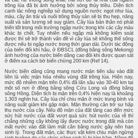
trồng lúa đã bị ảnh hưởng bởi sóng thủy triều. Diện tích
canh tác nông nghiệp sử dụng nguồn nước ngọt như lúa,
màu, cây ăn trái và nuôi trồng thủy sản sẽ bị thu hẹp, năng
suất và sản lượng sẽ suy giảm. Cây lúa bản thân nó phát
triển tốt trong môi trường ngập nước trong khi các cây màu
khác bị chết. Tuy nhiên nếu ngập mà không kiểm soát
được thì sẽ trở thành vấn đề vì cây lúa sẽ không thể sống
được nếu bị ngập nước trong thời gian dài. Dưới tác động
của biến đổi khí hậu, ở ĐBSCL (đồng bằng sông Mekong)
ảnh hưởng của nước biển dâng cao đôi khi được quan sát
ở điểm xa cách bờ biển chừng 200 km (Ref 14).
Nước biển dâng cũng mang nước mặn tiến sâu vào đất
liền là việc mặn hóa nhiều vùng đất trồng lúa. Hiện nay,
mức độ nhiễm mặn trên 0,4% đã lấn sâu vào 30-40 km tại
một số nơi ở đồng bằng sông Cửu Long và đồng bằng
sông Hồng. Diện tích bị mặn trên 0,4% hiện nay là khoảng
1.303 nghìn ha. Cây lúa chỉ chịu mặn ở mức trung bình và
năng suất giảm khi gặp mặn. Mặn thường cản trở sự hấp
thu nước của cây. Nếu độ mặn của đất tăng cao đến mức
sức hút nước của đất vượt quá sức hút nước của rễ thì
chẳng những cây không lấy được nước trong đất mà còn
mất nước vào đất làm mất cân bằng nước gây nên hạn
sinh lý. Trong đất mặn, các thực vật kém chịu mặn ngừng
sinh trưởng do các chức năng sinh lý bị kìm hãm. Nồng độ