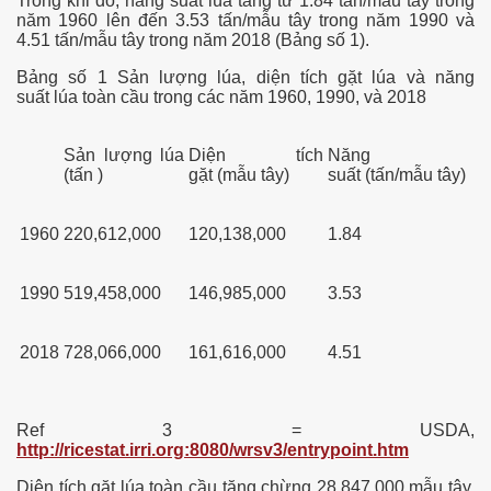
Trong khi do, năng suất lúa tăng từ 1.84 tấn/mẫu tây trong
năm 1960 lên đến 3.53 tấn/mẫu tây trong năm 1990 và
4.51 tấn/mẫu tây trong năm 2018 (Bảng số 1).
Bảng số 1 Sản lượng lúa, diện tích gặt lúa và năng
suất lúa toàn cầu trong các năm 1960, 1990, và 2018
Lang
Sản lượng lúa
Diện tích
Năng
(tấn )
gặt (mẫu tây)
suất (tấn/mẫu tây)
1960
220,612,000
120,138,000
1.84
1990
519,458,000
146,985,000
3.53
2018
728,066,000
161,616,000
4.51
Ref 3 = USDA,
http://ricestat.irri.org:8080/wrsv3/entrypoint.htm
Diện tích gặt lúa toàn cầu tăng chừng 28,847,000 mẫu tây,