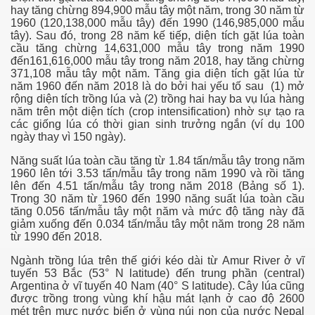
hay tăng chừng 894,900 mẫu tây một năm, trong 30 năm từ
1960 (120,138,000 mẫu tây) đến 1990 (146,985,000 mẫu
tây). Sau đó, trong 28 năm kế tiếp, diện tích gặt lúa toàn
cầu tăng chừng 14,631,000 mẫu tây trong năm 1990
đến161,616,000 mẫu tây trong năm 2018, hay tăng chừng
371,108 mẫu tây một năm. Tăng gia diện tích gặt lúa từ
năm 1960 đến năm 2018 là do bởi hai yếu tố sau (1) mở
rộng diện tích trồng lúa và (2) trồng hai hay ba vụ lúa hàng
năm trên một diện tích (crop intensification) nhờ sự tạo ra
các giống lúa có thời gian sinh trưởng ngắn (ví dụ 100
iều. P2
ngày thay vì 150 ngày).
ờng
Năng suất lúa toàn cầu tăng từ 1.84 tấn/mẫu tây trong năm
1960 lên tới 3.53 tấn/mẫu tây trong năm 1990 và rồi tăng
lên đến 4.51 tấn/mẫu tây trong năm 2018 (Bảng số 1).
Trong 30 năm từ 1960 đến 1990 năng suất lúa toàn cầu
tăng 0.056 tấn/mẫu tây một năm và mức độ tăng này đã
 thôn VN
giảm xuống đến 0.034 tấn/mẫu tây một năm trong 28 năm
từ 1990 đến 2018.
Ngành trồng lúa trên thế giới kéo dài từ Amur River ở vĩ
tuyến
53 Bắc (53° N latitude) đến trung phần (central)
Argentina ở vĩ tuyến
40 Nam (40° S latitude). Cây lúa cũng
được trồng trong vùng khí hậu mát lạnh ở cao độ 2600
mét trên mực nước biển ở vùng núi non của nước Nepal