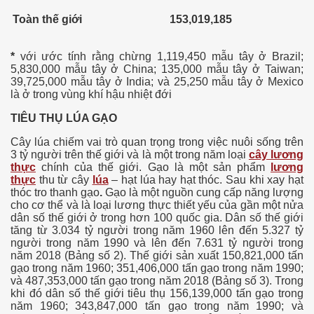
Toàn thế giới
153,019,185
*
với ước tính rằng chừng 1,119,450 mẫu tây ở Brazil;
5,830,000 mẫu tây ở China; 135,000 mẫu tây ở Taiwan;
39,725,000 mẫu tây ở India; và 25,250 mẫu tây ở Mexico
là ở trong vùng khí hậu nhiệt đới
TIÊU THỤ LÚA GẠO
 thổ Cửu Long
Cây lúa chiếm vai trò quan trọng trong việc nuôi sống trên
3 tỷ người trên thế giới và là một trong năm loại
cây
lương
thực
chính của thế giới. Gạo là một sản phẩm
lương
thực
thu từ cây
lúa
– hạt lúa hay hạt thóc. Sau khi xay hạt
ình
thóc tro thanh gạo
.
Gạo là một nguồn cung cấp năng lượng
cho cơ thể và là loại lương thực thiết yếu của gần một nửa
iệt
dân số thế giới ở trong hơn 100 quốc gia. Dân số thế giới
tăng từ 3.034 tỷ người trong năm 1960 lên đến 5.327 tỷ
người trong năm 1990 và lên đến 7.631 tỷ người trong
năm 2018 (Bảng số 2). Thế giới sản xuất 150,821,000 tấn
gạo trong năm 1960; 351,406,000 tấn gạo trong năm 1990;
và 487,353,000 tấn gạo trong năm 2018 (Bảng số 3). Trong
khi đó dân số thế giới tiêu thụ 156,139,000 tấn gạo trong
năm 1960; 343,847,000 tấn gạo trong năm 1990; và