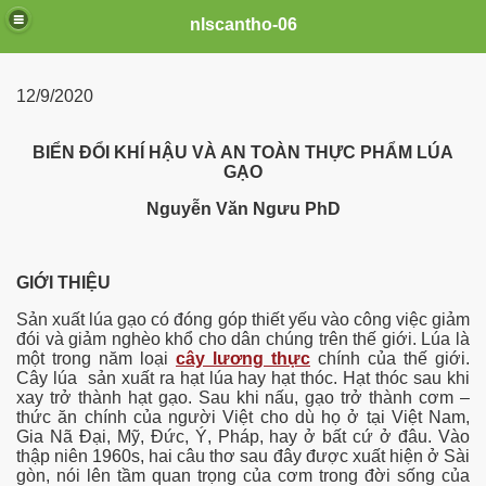
nlscantho-06
12/9/2020
BIỂN ĐỔI KHÍ HẬU VÀ AN TOÀN THỰC PHẨM LÚA
COVID-19
GẠO
ai
Nguyễn Văn Ngưu PhD
GIỚI THIỆU
Sản xuất lúa gạo có đóng góp thiết yếu vào công việc giảm
đói và giảm nghèo khổ cho dân chúng trên thế giới. Lúa là
một trong năm loại
cây
lương
thực
chính của thế giới.
Cây lúa sản xuất ra hạt lúa hay hạt thóc. Hạt thóc sau khi
xay trở thành hạt gạo. Sau khi nấu, gạo trở thành cơm –
thức ăn chính của người Việt cho dù họ ở tại Việt Nam,
Gia Nã Đại, Mỹ, Đức, Ý, Pháp, hay ở bất cứ ở đâu. Vào
thập niên 1960s, hai câu thơ sau đây được xuất hiện ở Sài
gòn, nói lên tầm quan trọng của cơm trong đời sống của