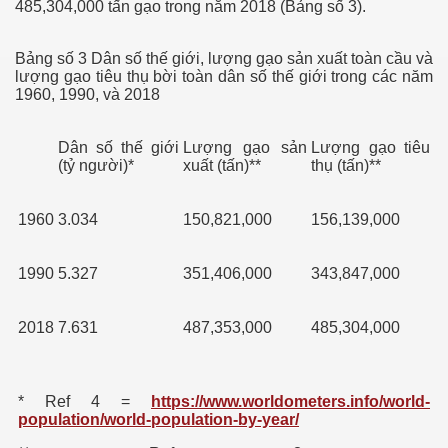
485,304,000 tấn gạo trong năm 2018 (Bảng số 3).
Bảng số 3 Dân số thế giới, lượng gạo sản xuất toàn cầu và
a Kỳ
lượng gạo tiêu thụ bời toàn dân số thế giới trong các năm
1960, 1990, và 2018
Dân số thế giới
Lượng gạo sản
Lượng gạo tiêu
(tỷ người)*
xuất (tấn)**
thụ (tấn)**
1960
3.034
150,821,000
156,139,000
1990
5.327
351,406,000
343,847,000
2018
7.631
487,353,000
485,304,000
* Ref 4 =
https://www.worldometers.info/world-
population/world-population-by-year/