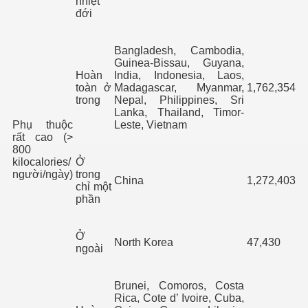
nhiệt
đới
hực phẩm
Bangladesh, Cambodia,
Guinea-Bissau, Guyana,
. Phần 1
Hoàn
India, Indonesia, Laos,
toàn ở
Madagascar, Myanmar,
1,762,354
. P2
trong
Nepal, Philippines, Sri
Lanka, Thailand, Timor-
Phụ thuộc
Leste, Vietnam
rất cao (>
800
ng quốc
kilocalories/
Ở
người/ngày)
trong
China
1,272,403
các BS Thú Y VNCH
chỉ một
phần
hiệp Miền Nam VN. P 1
Ở
North Korea
47,430
ghiệp Miền Nam VN. Phần 2
ngoài
ghiệp Miền Nam VN. Phần 3
Brunei, Comoros, Costa
Rica, Cote d’ Ivoire, Cuba,