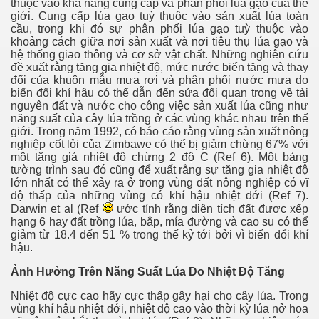
thuộc vào khả năng cung cấp và phân phối lúa gạo của thế
giới. Cung cấp lúa gạo tuỳ thuộc vào sản xuất lúa toàn
cầu, trong khi đó sự phân phối lúa gạo tuỳ thuộc vào
khoảng cách giữa nơi sản xuất và nơi tiêu thụ lúa gạo và
hệ thống giao thông và cơ sở vật chất. Những nghiên cứu
đề xuất rằng tăng gia nhiệt độ, mức nước biển tăng và thay
đổi của khuôn mẫu mưa rơi và phân phối nước mưa do
biến đổi khí hậu có thể dẫn đến sửa đổi quan trọng về tài
nguyên đất và nước cho công việc sản xuất lúa cũng như
năng suất của cây lúa trồng ở các vùng khác nhau trên thế
giới. Trong năm 1992, có báo cáo rằng vùng sản xuất nông
nghiệp cốt lỏi của Zimbawe có thể bị giảm chừng 67% với
một tăng giá nhiệt độ chừng 2 độ C (Ref 6). Một bảng
tường trình sau đó cũng để xuất rằng sự tăng gia nhiệt độ
lớn nhất có thể xảy ra ở trong vùng đất nông nghiệp có vĩ
độ thấp của những vùng có khí hậu nhiệt đới (Ref 7).
Darwin et al (Ref
ước tính rằng diện tích đất được xếp
hạng 6 hay đất trồng lúa, bắp, mía đường và cao su có thể
giảm từ 18.4 đến 51 % trong thế kỷ tới bởi vì biến đổi khí
hậu.
Ảnh Hưởng Trên Năng Suất Lúa Do Nhiệt Độ Tăng
i mù lòa
Nhiệt độ cực cao hãy cực thấp gây hại cho cây lúa. Trong
vùng khí hậu nhiệt đới, nhiệt độ cao vào thời kỳ lúa nở hoa