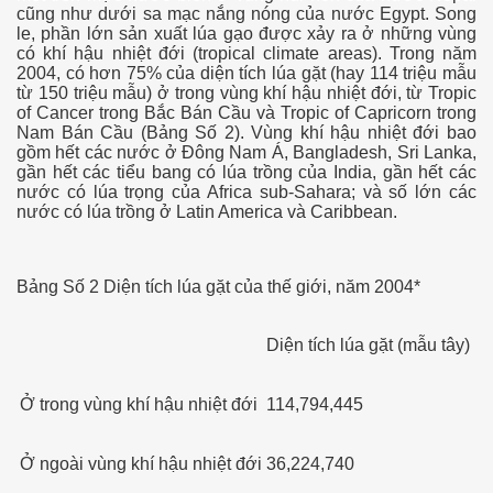
cũng như dưới sa mạc nắng nóng của nước Egypt. Song
le, phần lớn sản xuất lúa gạo được xảy ra ở những vùng
có khí hậu nhiệt đới (tropical climate areas). Trong năm
2004, có hơn 75% của diện tích lúa gặt (hay 114 triệu mẫu
từ 150 triệu mẫu) ở trong vùng khí hậu nhiệt đới, từ Tropic
of Cancer trong Bắc Bán Cầu và Tropic of Capricorn trong
ần 1
Nam Bán Cầu (Bảng Số 2). Vùng khí hậu nhiệt đới bao
gồm hết các nước ở Đông Nam Á, Bangladesh, Sri Lanka,
ần 2
gần hết các tiểu bang có lúa trồng của India, gần hết các
nước có lúa trọng của Africa sub-Sahara; và số lớn các
nước có lúa trồng ở Latin America và Caribbean.
p tại Nam Kỳ
Bảng Số 2 Diện tích lúa gặt của thế giới, năm 2004*
p ở Nam Kỳ. P2
Diện tích lúa gặt (mẫu tây)
p tại Nam Kỳ. P3
Ở trong vùng khí hậu nhiệt đới
114,794,445
Ở ngoài vùng khí hậu nhiệt đới
36,224,740