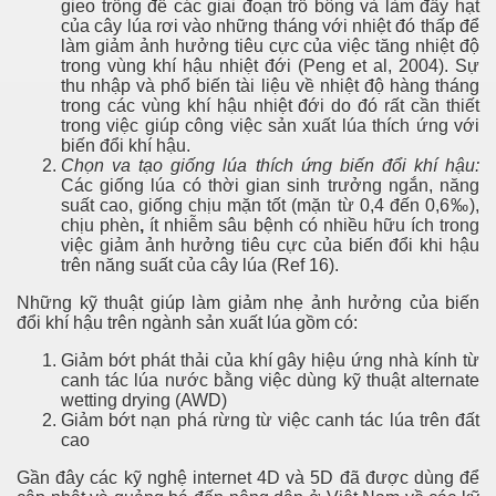
gieo trồng để các giai đoạn trổ bông và làm đầy hạt
của cây lúa rơi vào những tháng với nhiệt đó thấp để
làm giảm ảnh hưởng tiêu cực của việc tăng nhiệt độ
trong vùng khí hậu nhiệt đới (Peng et al, 2004). Sự
thu nhập và phổ biến tài liệu về nhiệt độ hàng tháng
trong các vùng khí hậu nhiệt đới do đó rất cần thiết
trong việc giúp công việc sản xuất lúa thích ứng với
biến đổi khí hậu.
Chọn va tạo giống lúa thích ứng biến đổi khí hậu:
Các giống lúa có thời gian sinh trưởng ngắn, năng
suất cao, giống chịu mặn tốt (mặn từ 0,4 đến 0,6‰),
chịu phèn
,
ít nhiễm sâu bệnh
có nhiều hữu ích trong
việc giảm ảnh hưởng tiêu cực của biến đổi khi hậu
trên năng suất của cây lúa
(Ref 16).
Những kỹ thuật giúp làm giảm nhẹ ảnh hưởng của biến
đổi khí hậu trên ngành sản xuất lúa gồm có:
Giảm bớt phát thải của khí gây hiệu ứng nhà kính từ
canh tác lúa nước bằng việc dùng kỹ thuật alternate
wetting drying (AWD)
Giảm bớt nạn phá rừng từ việc canh tác lúa trên đất
cao
Gần đây các kỹ nghệ internet 4D và 5D đã được dùng để