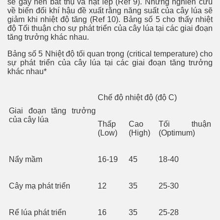
sẽ gây nên bắt thụ và hạt lép (Ref 9). Những nghiên cứu
về biến đổi khí hậu đề xuất rằng năng suất của cây lúa sẽ
giảm khi nhiệt độ tăng (Ref 10). Bảng số 5 cho thấy nhiệt
độ Tối thuận cho sự phát triển của cây lúa tại các giai đoạn
tăng trưởng khác nhau.
Bảng số 5 Nhiệt độ tối quan trọng (critical temperature) cho
sự phát triển của cây lúa tại các giai đoạn tăng trưởng
khác nhau*
Chế độ nhiệt độ (độ C)
Giai đoạn tăng trưởng
của cây lúa
Thấp
Cao
Tối thuận
(Low)
(High)
(Optimum)
Nẩy mầm
16-19
45
18-40
Cây mạ phát triển
12
35
25-30
Rể lúa phát triển
16
35
25-28