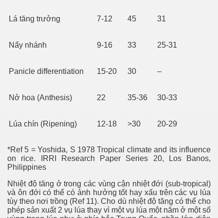
Lá tăng trưởng
7-12
45
31
Nẩy nhánh
9-16
33
25-31
Panicle differentiation
15-20
30
–
Nở hoa (Anthesis)
22
35-36
30-33
Lúa chín (Ripening)
12-18
>30
20-29
*Ref 5 = Yoshida, S 1978 Tropical climate and its influence
on rice. IRRI Research Paper Series 20, Los Banos,
Philippines
Nhiệt độ tăng ở trong các vùng cận nhiệt đới (sub-tropical)
và ôn đới có thể có ảnh hưởng tốt hay xấu trên các vụ lúa
tùy theo nơi trồng (Ref 11). Cho dù nhiệt độ tăng có thể cho
phép sản xuất 2 vụ lúa thay vì một vụ lúa một năm ở một số