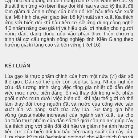
cập nhật và quảng bá đến nông dân ở Việt Nam về các kỹ
thuật thích ứng với biển thay đổi khí hậu và cac kỹ thuật để
làm giảm đi ảnh hưởng của biến đổi khí hậu trên sản xuất
lúa. Mô hình chuyển giao tiến bộ kỹ thuật sản xuất lúa thích
ứng với biến đổi khí hậu trên cơ sở ứng dụng công nghệ
4.0 nhằm nâng cao giá trị và hiệu quả lợi nhuận cho người
nông dân, đang đóng góp vào phần thực hiện chương
trình tái cơ cấu ngành nông nghiệp tỉnh Kiên Giang theo
hướng giá trị tăng cao và bền vững (Ref 16).
KẾT LUẬN
Lúa gạo là thực phẩm chính của hơn một nửa (½) dân số
thế giới. Dân số thế giới còn tiếp tục tăng. Nhiều nghiên
cứu đã tường trình rằng việc tăng gia nhiệt độ dẫn đến
việc mực nước biển dâng lên và thay đổi trong việc phân
phối nước mưa dưới việc biến đổi khí hậu thế giới có thể
làm thay đổi trong nguồn đất và nước của công việc sản
xuất lúa và năng suất của cây lúa. Sự tăng gia bền
vững (sustainable increase) của ngành sản xuất lúa cho
ăn toàn thực phẩm của dân số thế giới cần nỗ lực giúp cây
lúa thích ứng với biến đổi khí hậu và giảm nhẹ ảnh hưởng
tiêu cực của biến đổi khí hậu trên năng suất của cây lúa.
Lựa chọn kỹ thuật (technical options) cho việc thích ứng và