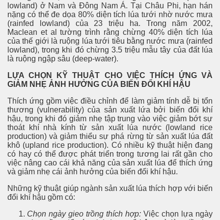
lowland) ở Nam và Đông Nam Á. Tại Châu Phi, hạn hán
nặng có thể đe dọa 80% diện tích lúa tưới nhờ nước mưa
(rainfed lowland) của 23 triệu ha. Trong năm 2002,
Maclean et al tường trình rằng chừng 40% diện tích lúa
của thế giới là ruộng lúa tưới tiêu bằng nước mưa (rainfed
lowland), trong khi đó chừng 3.5 triệu mẫu tây của đất lúa
là ruộng ngập sâu (deep-water).
LỰA CHỌN KỸ THUẬT CHO VIỆC THÍCH ỨNG VÀ
GIẢM NHẸ ẢNH HƯỞNG CỦA BIẾN ĐỔI KHÍ HẬU
Thích ứng gồm việc điều chỉnh để làm giảm tính dễ bị tổn
thương (vulnerability) của sản xuất lứa bởi biến đổi khí
hậu, trong khi đó giảm nhẹ tập trung vào việc giảm bớt sự
thoát khí nhà kính từ sản xuất lúa nước (lowland rice
production) và giảm thiểu sự phá rừng từ sản xuất lúa đất
khô (upland rice production). Có nhiều kỹ thuật hiện đang
có hay có thể được phát triển trong tương lai rất gần cho
việc nâng cao cái khả năng của sản xuất lúa để thích ứng
và giảm nhẹ cái ảnh hưởng của biến đổi khí hậu.
Những kỹ thuật giúp ngành sản xuất lúa thích hợp với biến
đổi khí hậu gồm có:
Chọn ngày gieo trồng thích hợp:
Việc chọn lựa ngày