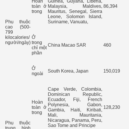
Hoàn
Guinea, Guyana, Liberia,
toàn ở
Malaysia, Maldives,
86,394
trong
Mauritus, Senegal, Sierra
Leone, Solomon Island,
Phụ thuộc
Suriname, Vanuatu,
cao (500-
799
kilocalories/
Ở
người/ngày)
trong
China Macao SAR
460
h mẫu tử...
chỉ một
phần
Ở
South Korea, Japan
150,019
ngoài
Cape Verde, Colombia,
Dominican Republic,
Ecuador, Fiji, French
Hoàn
Polynesia, Gabon,
toàn ở
128,230
Gambia, Haiti, Kiribati,
trong
Mali, Mauritania,
Nicaragua, Panama, Peru,
Phụ thuộc
Sao Tome and Principe
trung bình