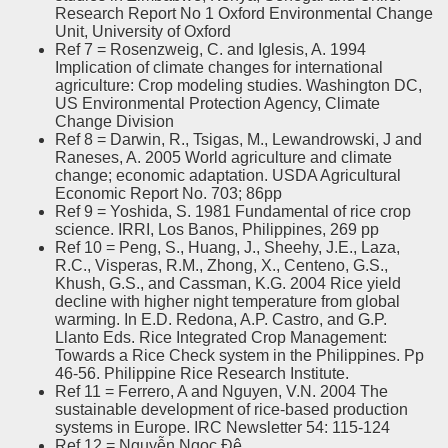
Research Report No 1 Oxford Environmental Change
Unit, University of Oxford
Ref 7 = Rosenzweig, C. and Iglesis, A. 1994
Implication of climate changes for international
agriculture: Crop modeling studies. Washington DC,
US Environmental Protection Agency, Climate
Change Division
Ref 8 = Darwin, R., Tsigas, M., Lewandrowski, J and
Raneses, A. 2005 World agriculture and climate
change; economic adaptation. USDA Agricultural
Economic Report No. 703; 86pp
Ref 9 = Yoshida, S. 1981 Fundamental of rice crop
science. IRRI, Los Banos, Philippines, 269 pp
Ref 10 = Peng, S., Huang, J., Sheehy, J.E., Laza,
R.C., Visperas, R.M., Zhong, X., Centeno, G.S.,
Khush, G.S., and Cassman, K.G. 2004 Rice yield
decline with higher night temperature from global
warming. In E.D. Redona, A.P. Castro, and G.P.
Llanto Eds. Rice Integrated Crop Management:
Towards a Rice Check system in the Philippines. Pp
46-56. Philippine Rice Research Institute.
Ref 11 = Ferrero, A and Nguyen, V.N. 2004 The
sustainable development of rice-based production
systems in Europe. IRC Newsletter 54: 115-124
Ref 12 = Nguyễn Ngọc Đệ