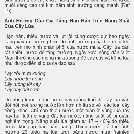
muối càng cao thì kìm hãm sinh trưởng càng mạnh (Ref
15).
Ảnh Hưởng Của Gia Tăng Hạn Hán Trên Năng Suất
Của Cây Lúa
Hạn hán, thiếu nước và lụt lội cũng được dự báo ngày
càng xảy ra thường hơn do ảnh hưởng của biến đổi khí
hậu trên mô hình phân phối của nước mưa. Cây lúa cần
rất nhiều nước để tăng trưởng. Ngày xưa nông dân Việt
Nam thường cầu mong mưa xuống để cày cấy và trồng lúa
như được diễn tả qua ca dao sau.
Lạy trời mưa xuống
Lấy nước tôi uống
Lấy ruộng tôi cày
Lấy đầy bát cơm
Dù trồng trong ruộng nước hay ruộng khô thì cây lúa vẫn
đòi hỏi một lượng nước lớn hơn nhiều so với các loại cây
trồng khác. Chỉ cần thiếu nước một tuần ở vùng lúa rẫy
hay hai tuần ở vùng đất lúa nước, năng suất sẽ bị giảm
nghiêm trọng. Năng suất lúa giảm từ 17 – 40% do thiếu
nước khi gặp hạn hán nặng. Thiếu nước có thể ảnh
hưởng 23 triệu ha lúa tưới bằng nước mưa (rainfed