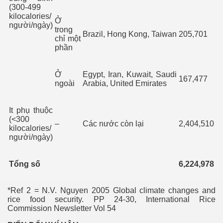
(300-499
kilocalories/
Ở
người/ngày)
trong
Brazil, Hong Kong, Taiwan
205,701
chỉ một
phần
Ở
Egypt, Iran, Kuwait, Saudi
167,477
ngoài
Arabia, United Emirates
It phụ thuộc
(<300
–
Các nước còn lại
2,404,510
kilocalories/
người/ngày)
Tổng số
6,224,978
*Ref 2 = N.V. Nguyen 2005 Global climate changes and
rice food security. PP 24-30, International Rice
Commission Newsletter Vol 54