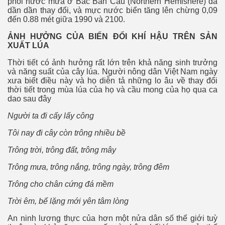
phối nước mưa ở Bác Bán Cầu (Northern Hemishere) đã
- Phần 1
dần dần thay đổi, và mực nước biển tăng lên chừng 0,09
đến 0.88 mét giữa 1990 và 2100.
. Phần 2
ẢNH HƯỞNG CỦA BIẾN ĐỔI KHÍ HẬU TRÊN SẢN
. Phần 3
XUẤT LÚA
Thời tiết có ảnh hưởng rất lớn trên khả năng sinh trưởng
. Phần 4
và năng suất của cây lúa. Người nông dân Việt Nam ngày
xưa biết điều này và họ diễn tả những lo âu về thay đổi
. Phần 5
thời tiết trong mùa lúa của họ và cầu mong của họ qua ca
dao sau đây
. Phần 6
Người ta đi cấy lấy công
. Phần 7
Tôi nay đi cây còn trông nhiều bề
Trông trời, trông đất, trông mây
Trông mưa, trông nắng, trông ngày, trông đêm
Trông cho chân cứng đá mềm
Trời êm, bể lặng mới yên tâm lòng
 mệnh
An ninh lương thực của hơn một nửa dân số thế giới tuỳ