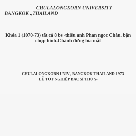
CHULALONGKORN UNIVERSITY
BANGKOK .,THAILAND
i
Khóa 1 (1070-73) tất cả 8 bs -thiếu anh Phan ngoc Châu, bận
chụp hình-Chánh đứng bìa mặt
 USAID và FAO
CHULALONGKORN UNIV , BANGKOK THAILAND-1973
rường...
LỄ TỐT NGHIỆP BÁC SĨ THÚ Y-
 ca Việt
vì Covid-19