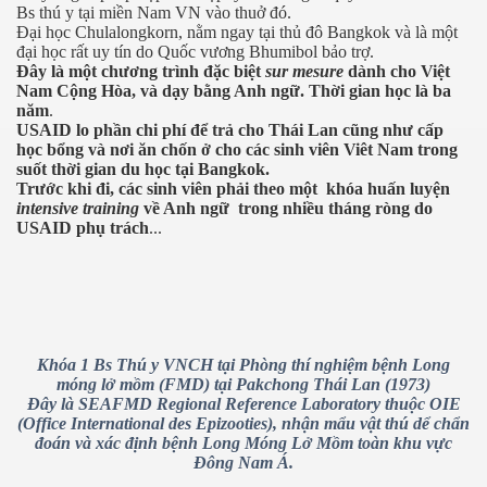
Bs thú y tại miền Nam VN vào thuở đó.
Đại học Chulalongkorn, nằm ngay tại thủ đô Bangkok và là một
đại học rất uy tín do Quốc vương Bhumibol bảo trợ.
Đây là một chương trình đặc biệt
sur mesure
dành cho Việt
Nam Cộng Hòa, và dạy bằng Anh ngữ. Thời gian học là ba
năm
.
Lang
USAID lo phần chi phí để trả cho Thái Lan cũng như cấp
học bổng và nơi ăn chốn ở cho các sinh viên Viêt Nam trong
suốt thời gian du học tại Bangkok.
Trước khi đi, các sinh viên phải theo một
khóa huấn luyện
intensive training
về Anh ngữ
trong nhiều tháng ròng do
USAID phụ trách
...
Khóa 1 Bs Thú y VNCH tại Phòng thí nghiệm bệnh Long
móng lở mồm (FMD) tại Pakchong Thái Lan (1973)
Đây là SEAFMD Regional Reference Laboratory thuộc OIE
(Office International des Epizooties), nhận mẩu vật thú dể chẩn
đoán và xác định bệnh Long Móng Lở Mồm toàn khu vực
Đông Nam Á.