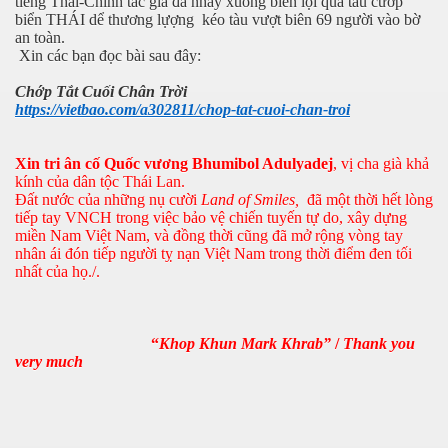
tiếng Thái-Chính tác giả đã nhảy xuống biển lội qua tàu cướp
biển THÁI dể thương lựợng
kéo tàu vượt biên 69 người vào bờ
an toàn.
Xin các bạn đọc bài sau đây:
a Kỳ
Chớp Tắt Cuối Chân Trời
https://vietbao.com/a302811/chop-tat-cuoi-chan-troi
Xin tri ân cố Quốc vương Bhumibol Adulyadej
, vị cha già khả
kính của dân tộc Thái Lan.
Đất nước của những nụ cười
Land of Smiles,
đã một thời hết lòng
tiếp tay VNCH trong việc bảo vệ chiến tuyến tự do, xây dựng
miền Nam Việt Nam, và đồng thời cũng đã mở rộng vòng tay
nhân ái đón tiếp người tỵ nạn Việt Nam trong thời điểm đen tối
nhất của họ./.
“
Khop Khun Mark Khrab”
/
Thank you
very much