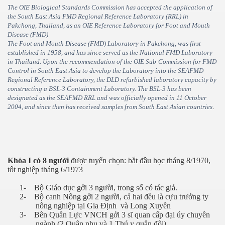
The OIE Biological Standards Commission has accepted the application of
the South East Asia FMD Regional Reference Laboratory (RRL) in
Pakchong, Thailand, as an OIE Reference Laboratory for Foot and Mouth
Disease (FMD)
The Foot and Mouth Disease (FMD) Laboratory in Pakchong, was first
established in 1958, and has since served as the National FMD Laboratory
in Thailand. Upon the recommendation of the OIE Sub-Commission for FMD
Control in South East Asia to develop the Laboratory into the SEAFMD
Regional Reference Laboratory, the DLD refurbished laboratory capacity by
constructing a BSL-3 Containment Laboratory. The BSL-3 has been
iều. P2
designated as the SEAFMD RRL and was officially opened in 11 October
2004, and since then has received samples from South East Asian countries
.
ờng
 thôn VN
Khóa I có 8 người
được tuyển chọn: bắt đầu học tháng 8/1970,
tốt nghiệp tháng 6/1973
1-
Bộ Giáo dục gởi 3 người, trong số có tác giả.
2-
Bộ canh Nông gởi 2 người, cả hai đều là cựu trưởng ty
nông nghiệp tại Gia Định
và Long Xuyên
3-
Bên Quân Lực VNCH gởi 3 sĩ quan cấp đại úy chuyên
ngành (2 Quân nhu và 1 Thú y quân đội)