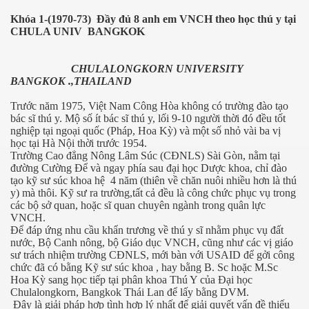
014
Khóa 1-(1970-73)
Đầy đủ 8 anh em VNCH theo học thú y tại
CHULA UNIV
BANGKOK
CHULALONGKORN UNIVERSITY
BANGKOK .,THAILAND
t hứa
Trước năm 1975, Việt Nam Công Hòa không có trường đào tạo
bác sĩ thú y. Mộ số ít bác sĩ thú y, lối 9-10 người thời đó đều tốt
nghiệp tại ngoại quốc (Pháp, Hoa Kỳ) và một số nhỏ vài ba vị
học tại Hà Nội thời trước 1954.
Trường Cao đẳng Nông Lâm Súc (CĐNLS) Sài Gòn, nằm tại
đường Cường Để và ngay phía sau đại học Dược khoa, chỉ đào
tạo kỹ sư súc khoa hệ
4 năm (thiên về chăn nuôi nhiều hơn là thú
y) mà thôi. Kỹ sư ra trường,tất cả đều là công chức phục vụ trong
các bộ sở quan, hoặc sĩ quan chuyên ngành trong quân lực
VNCH.
Để đáp ứng nhu cầu khẩn trương về thú y sĩ nhằm phục vụ đất
nước, Bộ Canh nông, bộ Giáo dục VNCH, cũng như các vị giáo
sư trách nhiệm trường CĐNLS, mới bàn với USAID để gởi công
chức đã có bằng Kỹ sư súc khoa , hay bằng B. Sc hoặc M.Sc
Hoa Kỳ sang học tiếp tại phân khoa Thú Y của Đại học
Chulalongkorn, Bangkok Thái Lan để lấy bằng DVM.
Đây là giải pháp hợp tình hợp lý nhất để giải quyết vấn đề thiếu