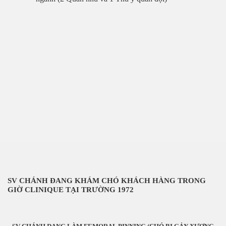
ần 1
ần 2
p tại Nam Kỳ
p ở Nam Kỳ. P2
SV CHÁNH ĐANG KHÁM CHÓ KHÁCH HÀNG TRONG
p tại Nam Kỳ. P3
GIỜ CLINIQUE TẠI TRƯỜNG 1972