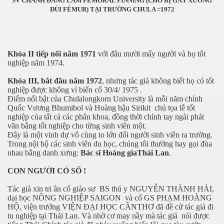
SV CHÁNH ĐANG LÀM FEMORAL PINNING (CHÓ BỊ GẢY XƯƠNG
ĐÙI FÉMUR) TẠI TRƯỜNG CHULA =1972
Khóa II tiếp nối năm 1971
với đâu mười mấy người và họ tốt
nghiệp năm 1974.
Khóa III, bắt đầu năm 1972
, nhưng tác giả không biết họ có tốt
 thổ Cửu Long
nghiệp được không vì biến cố 30/4/ 1975 .
Điểm nổi bật của Chulalongkorn University là mỗi năm chính
Quốc Vương Bhumibol và Hoàng hậu Sirikit
chủ tọa lễ tốt
nghiệp của tất cả các phân khoa, đồng thời chính tay ngài phát
văn bằng tốt nghiệp cho từng sinh viên một.
ình
Đây là một vinh dự vô cùng to lớn đối người sinh viên ra trường.
Trong nội bộ các sinh viên du học, chúng tôi thường hay gọi đùa
iệt
nhau bằng danh xưng:
Bác sĩ Hoàng giaThái Lan
.
CON NGƯỜI CÓ SỐ !
Tác giả xin tri ân cố giáo sư
BS thú y NGUYỄN THÀNH HẢI,
dại học NÔNG NGHIỆP SAIGON
và cố GS PHẠM HOÀNG
HỘ, viện trưởng VIỆN ĐẠI HỌC CẦNTHƠ đã đề cử tác giả đi
tu nghiệp tại Thái Lan. Và nhờ cơ may nầy mà tác giả
nói được