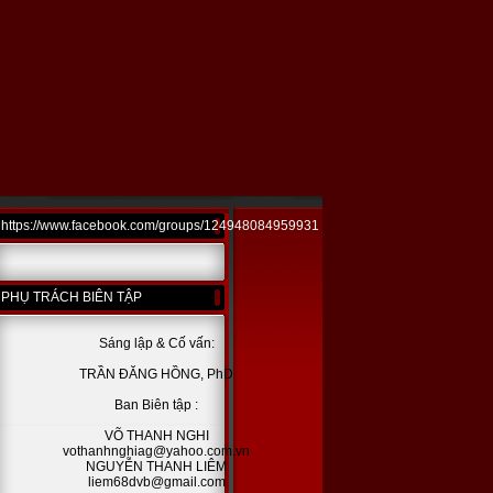
https://www.facebook.com/groups/124948084959931
PHỤ TRÁCH BIÊN TẬP
Sáng lập & Cố vấn:
TRẦN ĐĂNG HỒNG, PhD
Ban Biên tập :
VÕ THANH NGHI
vothanhnghiag@yahoo.com.vn
NGUYỄN THANH LIÊM
liem68dvb@gmail.com