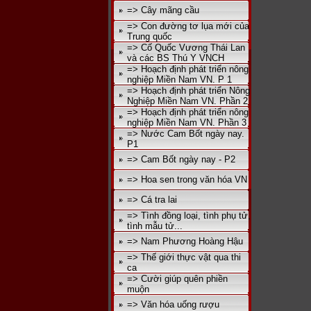
=> Cây mãng cầu
=> Con đường tơ lụa mới của
Trung quốc
=> Cố Quốc Vương Thái Lan
và các BS Thú Y VNCH
=> Hoạch định phát triển nông
nghiệp Miền Nam VN. P 1
=> Hoạch định phát triển Nông
Nghiệp Miền Nam VN. Phần 2
=> Hoạch định phát triển nông
nghiệp Miền Nam VN. Phần 3
=> Nước Cam Bốt ngày nay.
P1
=> Cam Bốt ngày nay - P2
=> Hoa sen trong văn hóa VN
=> Cá tra lai
=> Tình đồng loại, tình phụ tử,
tình mẫu tử...
=> Nam Phương Hoàng Hậu
=> Thế giới thực vật qua thi
ca
=> Cười giúp quên phiền
muộn
=> Văn hóa uống rượu