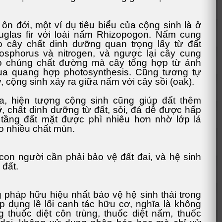
ôn đới, một ví dụ tiêu biểu của cộng sinh là ở
glas fir với loài nấm Rhizopogon. Nấm cung
 cây chất dinh dưỡng quan trọng lấy từ đất
sphorus và nitrogen, và ngược lại cây cung
o chúng chất đường mà cây tổng hợp từ ánh
ua quang hợp photosynthesis. Cũng tương tự
, cộng sinh xảy ra giữa nấm với cây sồi (oak).
a, hiện tượng cộng sinh cũng giúp đất thêm
 chất dinh dưỡng từ đất, sỏi, đá dễ được hấp
 tầng đất mặt được phì nhiêu hơn nhờ lớp lá
o nhiều chất mùn.
 con người cần phải bảo vệ đất đai, và hệ sinh
 đất.
pháp hữu hiệu nhất bảo vệ hệ sinh thái trong
áp dụng lề lối canh tác hữu cơ, nghĩa là không
 thuốc diệt côn trùng, thuốc diệt nấm, thuốc