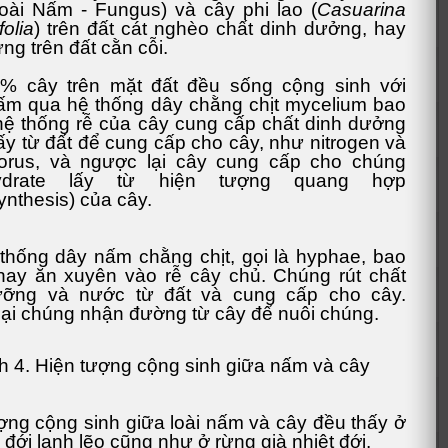
loài Nấm - Fungus) và cây phi lao (
Casuarina
folia
) trên đất cát nghèo chất dinh dưởng, hay
ng trên đất cằn cỗi.
% cây trên mặt đất đều sống cộng sinh với
m qua hệ thống dây chằng chịt mycelium bao
ệ thống rễ của cây cung cấp chất dinh dưởng
ấy từ đất để cung cấp cho cây, như nitrogen và
orus, và ngược lại cây cung cấp cho chúng
hydrate lấy từ hiện tượng quang hợp
ynthesis) của cây.
thống dây nấm chằng chịt, gọi là hyphae, bao
ay ăn xuyên vào rễ cây chủ. Chúng rút chất
ưỡng và nước từ đất và cung cấp cho cây.
ại chúng nhận đường từ cây để nuôi chúng.
h 4. Hiện tượng cộng sinh giữa nấm và cây
ợng cộng sinh giữa loài nấm và cây đều thấy ở
 đới lạnh lẽo cũng như ở rừng già nhiệt đới.