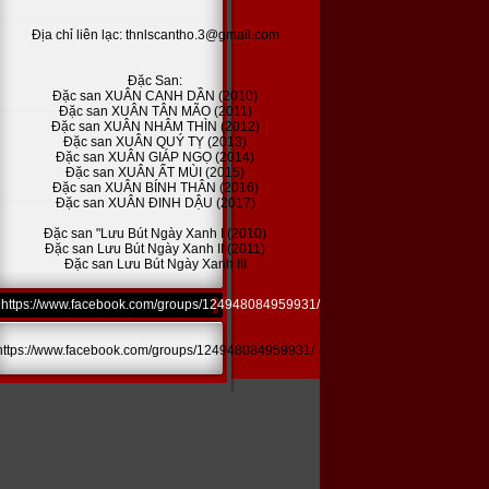
Địa chỉ liên lạc: thnlscantho.3@gmail.com
Đặc San:
Đặc san XUÂN CANH DẦN (2010)
Đặc san XUÂN TÂN MÃO (2011)
Đặc san XUÂN NHÂM THÌN (2012)
Đặc san XUÂN QUÝ TỴ (2013)
Đặc san XUÂN GIÁP NGỌ (2014)
Đặc san XUÂN ẤT MÙI (2015)
Đặc san XUÂN BÍNH THÂN (2016)
Đặc san XUÂN ĐINH DẬU (2017)
Đặc san "Lưu Bút Ngày Xanh I (2010)
Đặc san Lưu Bút Ngày Xanh II (2011)
Đặc san Lưu Bút Ngày Xanh III
https://www.facebook.com/groups/124948084959931/
https://www.facebook.com/groups/124948084959931/