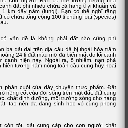
ho con người. Bạn có thể tưởng tượng một
anh đất phì nhiêu chứa cả hàng tỉ vi khuẩn và
 1 km dây nấm (fungi). Bạn có thể nghĩ rằng
ất có chứa tổng cộng 100 tỉ chủng loại (species)
au.
có vấn đề là không phải đất nào cũng phì
n ba đất đai trên địa cầu đã bị thoái hóa trầm
khoảng 24 tỉ đất màu mỡ đã biến mất do lối canh
m canh hiện nay. Ngoài ra, ô nhiểm, nạn phá
à hiện tượng hâm nóng toàn cầu cũng hủy hoại
m phần cuối của dây chuyền thực phẩm. Đất
trò nồng cốt của đời sống trên mặt đất: đất cung
c, chất dinh dưỡng, môi trường sống cho hàng
 vật, tạo nên đa dạng sinh học vô cùng phong
t còn tốt, đất cung cấp cho con người chất