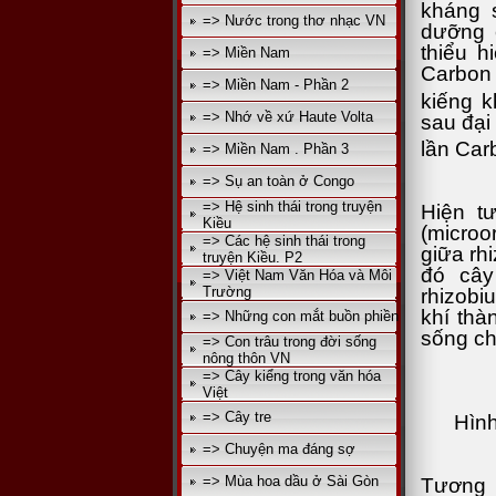
kháng 
=> Nước trong thơ nhạc VN
dưỡng 
thiểu h
=> Miền Nam
Carbon 
=> Miền Nam - Phần 2
kiếng k
=> Nhớ về xứ Haute Volta
sau đại
lần Car
=> Miền Nam . Phần 3
=> Sụ an toàn ở Congo
=> Hệ sinh thái trong truyện
Hiện tư
Kiều
(microo
=> Các hệ sinh thái trong
giữa rh
truyện Kiều. P2
đó cây
=> Việt Nam Văn Hóa và Môi
Trường
rhizobi
khí thà
=> Những con mắt buồn phiền
sống c
=> Con trâu trong đời sống
nông thôn VN
=> Cây kiểng trong văn hóa
Việt
=> Cây tre
Hình
=> Chuyện ma đáng sợ
=> Mùa hoa dầu ở Sài Gòn
Tương 