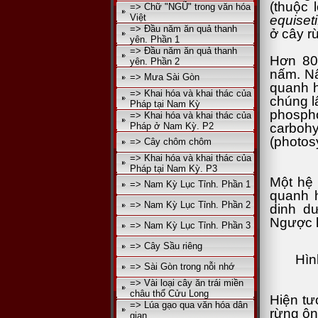
(thuộc 
=> Chữ "NGŨ" trong văn hóa
Việt
equiseti
=> Đầu năm ăn quả thanh
ở cây rừ
yên. Phần 1
=> Đầu năm ăn quả thanh
Hơn 80
yên. Phần 2
nấm. Nấ
=> Mưa Sài Gòn
quanh h
=> Khai hóa và khai thác của
chúng l
Pháp tại Nam Kỳ
phosph
=> Khai hóa và khai thác của
Pháp ở Nam Kỳ. P2
carbo
(photos
=> Cây chôm chôm
=> Khai hóa và khai thác của
Pháp tại Nam Kỳ. P3
Một hệ 
=> Nam Kỳ Lục Tỉnh. Phần 1
quanh h
=> Nam Kỳ Lục Tỉnh. Phần 2
dinh d
Ngược l
=> Nam Kỳ Lục Tỉnh. Phần 3
=> Cây Sầu riêng
Hìn
=> Sài Gòn trong nỗi nhớ
=> Vài loại cây ăn trái miền
châu thổ Cửu Long
Hiện tư
=> Lúa gạo qua văn hóa dân
rừng ôn
gian