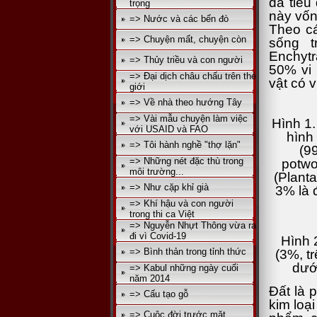
đã tiêu 
trọng
này vốn
=> Nước và các bến đò
Theo cá
=> Chuyện mất, chuyện còn
sống t
Enchytr
=> Thủy triều và con người
50% vi 
=> Đại dịch châu chấu trên thé
vật có v
giới
=> Về nhà theo hướng Tây
=> Vài mẫu chuyện làm việc
Hình 1.
với USAID và FAO
hình 
=> Tôi hành nghề "thợ lặn"
(99
=> Những nét đặc thù trong
potwo
môi trường...
(Planta
=> Như cặp khỉ già
3% là 
=> Khí hậu và con người
trong thi ca Việt
=> Nguyễn Nhựt Thông vừa ra
đi vì Covid-19
Hình 2
=> Bình thản trong tỉnh thức
(3%, t
dưới
=> Kabul những ngày cuối
năm 2014
Đất là 
=> Cấu tạo gỗ
kim loạ
=> Cuộc đời trước mặt