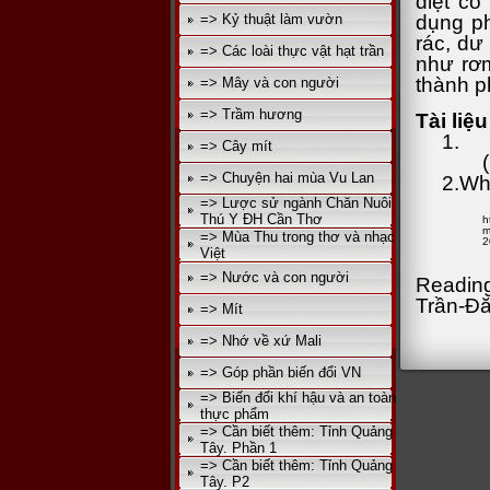
diệt cỏ
=> Kỷ thuật làm vườn
dụng ph
rác, dư
=> Các loài thực vật hạt trần
như rơm
thành 
=> Mây và con người
=> Trầm hương
Tài liệ
1.
=> Cây mít
=> Chuyện hai mùa Vu Lan
2.
Why
=> Lược sử ngành Chăn Nuôi
Thú Y ĐH Cần Thơ
h
m
=> Mùa Thu trong thơ và nhạc
2
Việt
=> Nước và con người
Reading
Trần-Đ
=> Mít
=> Nhớ về xứ Mali
=> Góp phần biến đổi VN
=> Biến đổi khí hậu và an toàn
thực phẩm
=> Cần biết thêm: Tỉnh Quảng
Tây. Phần 1
=> Cần biết thêm: Tỉnh Quảng
Tây. P2