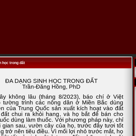
h học trong đất
ĐA DẠNG SINH HỌC TRONG ĐẤT
Trần-Đăng Hồng, PhD
y không lâu (tháng 8/2023), báo chí ở Việt
 tường trình các nông dân ở Miền Bắc dùng
ện của Trung Quốc sản xuất kích hoạt vào đất
 đất chui ra khỏi hang, và họ bắt để bán cho
uốc dùng làm thuốc. Với phương pháp này, chỉ
i gian sau, vườn cây của họ, trước đây tươi tốt
 trở nên tiêu điều. Vì mối lợi nhỏ trước mắt, họ