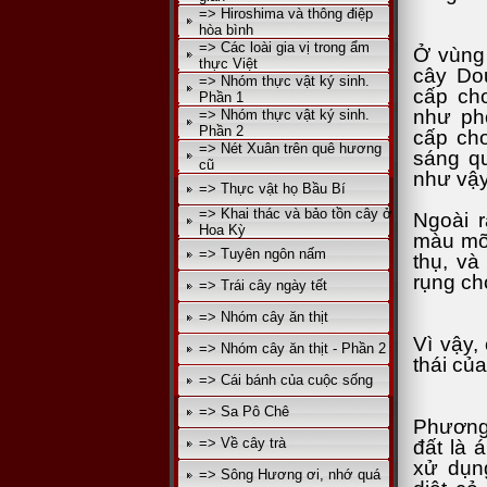
=> Hiroshima và thông điệp
hòa bình
=> Các loài gia vị trong ẩm
Ở vùng 
thực Việt
cây Dou
=> Nhóm thực vật ký sinh.
cấp cho
Phần 1
như pho
=> Nhóm thực vật ký sinh.
Phần 2
cấp ch
=> Nét Xuân trên quê hương
sáng q
cũ
như vậy
=> Thực vật họ Bầu Bí
=> Khai thác và bảo tồn cây ở
Ngoài r
Hoa Kỳ
màu mỡ,
=> Tuyên ngôn nấm
thụ, và
rụng ch
=> Trái cây ngày tết
=> Nhóm cây ăn thịt
Vì vậy,
=> Nhóm cây ăn thịt - Phần 2
thái của
=> Cái bánh của cuộc sống
=> Sa Pô Chê
Phương 
=> Về cây trà
đất là 
xử dụng
=> Sông Hương ơi, nhớ quá