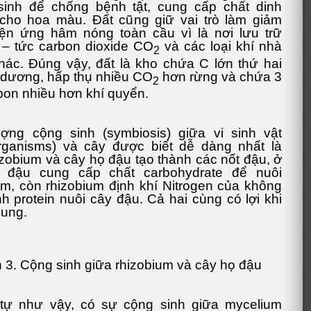
sinh để chống bệnh tật, cung cấp chất dinh
cho hoa màu. Đất cũng giữ vai trò làm giảm
iện ứng hâm nóng toàn cầu vì là nơi lưu trữ
– tức carbon dioxide CO
và các loại khí nhà
2
hác. Đúng vậy, đất là kho chứa C lớn thứ hai
 dương, hấp thụ nhiều CO
hơn rừng và chứa 3
2
bon nhiều hơn khí quyển.
ợng cộng sinh (symbiosis) giữa vi sinh vật
rganisms) và cây được biết dễ dàng nhất là
izobium và cây họ đậu tạo thành các nốt đậu, ở
 đậu cung cấp chất carbohydrate để nuôi
um, còn rhizobium định khí Nitrogen của không
nh protein nuôi cây đậu. Cả hai cùng có lợi khi
hung.
 3. Cộng sinh giữa rhizobium và cây họ đậu
tự như vậy, có sự cộng sinh giữa mycelium