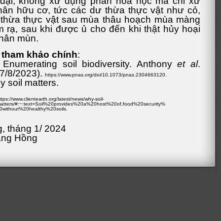
 dại, không xử dụng phân hóa học mà chỉ xử
ân hữu cơ, tức các dư thừa thực vật như cỏ,
 thừa thực vật sau mùa thâu hoạch mùa màng
 rạ, sau khi được ủ cho đến khi thật hủy hoại
phân mùn.
u tham khảo chính
:
Enumerating soil biodiversity. Anthony
et al
.
(7/8/2023).
https://www.pnas.org/doi/10.1073/pnas.2304663120
.
 soil matters.
ttps://www.clientearth.org/latest/news/why-soil-
atters/#:~:text=Soil%20provides%20a%20host%20of,food%20security%
0without%20healthy%20soils
.
, tháng 1/ 2024
ăng Hồng