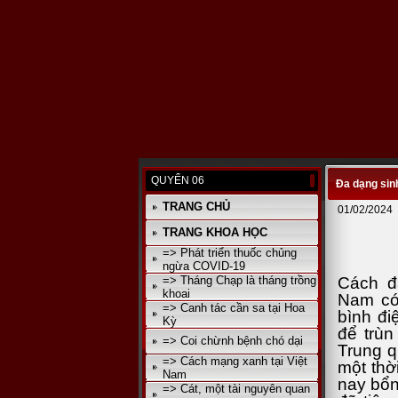
QUYỂN 06
Đa dạng sin
TRANG CHỦ
01/02/2024
TRANG KHOA HỌC
=> Phát triển thuốc chủng
ngừa COVID-19
=> Tháng Chạp là tháng trồng
Cách đâ
khoai
Nam có
=> Canh tác cần sa tại Hoa
bình đi
Kỳ
để trùn
=> Coi chừnh bệnh chó dại
Trung q
=> Cách mạng xanh tại Việt
một thờ
Nam
nay bổng
=> Cát, một tài nguyên quan