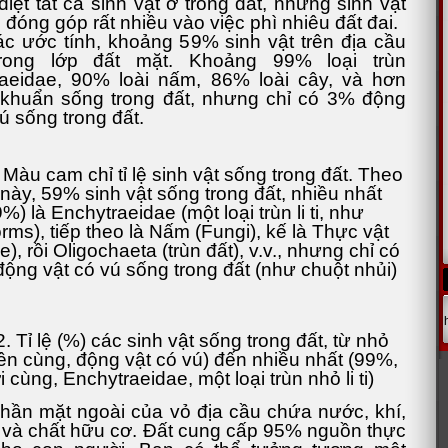
diệt tất cả sinh vật ở trong đất, những sinh vật
 đóng góp rất nhiều vào việc phì nhiêu đất đai.
c ước tính, khoảng 59% sinh vật trên địa cầu
rong lớp đất mặt. Khoảng 99% loại trùn
aeidae, 90% loài nấm, 86% loài cây, và hơn
khuẩn sống trong đất, nhưng chỉ có 3% động
ú sống trong đất.
 Màu cam chỉ tỉ lệ sinh vật sống trong đất. Theo
này, 59% sinh vật sống trong đất, nhiều nhất
%) là Enchytraeidae (một loại trùn li ti, như
rms), tiếp theo là Nấm (Fungi), kế là Thực vật
e), rồi Oligochaeta (trùn đất), v.v., nhưng chỉ có
động vật có vú sống trong đất (như chuột nhủi)
. Tỉ lệ (%) các sinh vật sống trong đất, từ nhỏ
rên cùng, động vật có vú) đến nhiều nhất (99%,
 cùng, Enchytraeidae, một loại trùn nhỏ li ti)
phần mặt ngoài của vỏ địa cầu chứa nước, khí,
i và chất hữu cơ. Đất cung cấp 95% nguồn thực