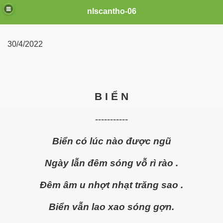
nlscantho-06
30/4/2022
B I Ể N
 6
-----------
Biển có lúc nào được ngũ
Ngày lẫn đêm sóng vỗ rì rào .
Đêm âm u nhợt nhạt trăng sao .
Biển vẫn lao xao sóng gợn.