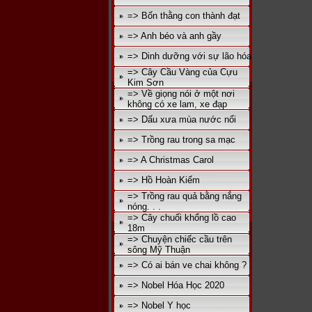
=> Bốn thằng con thành đạt
=> Anh béo và anh gầy
=> Dinh dưỡng với sự lão hóa
=> Cây Cầu Vàng của Cựu
Kim Sơn
=> Về giọng nói ở một nơi
không có xe lam, xe đạp
=> Dấu xưa mùa nước nổi
=> Trồng rau trong sa mạc
=> A Christmas Carol
=> Hồ Hoàn Kiếm
=> Trồng rau quả bằng nắng
nóng. . .
=> Cây chuối khổng lồ cao
18m
=> Chuyện chiếc cầu trên
sông Mỹ Thuận
=> Có ai bán ve chai không ?
=> Nobel Hóa Học 2020
=> Nobel Y học