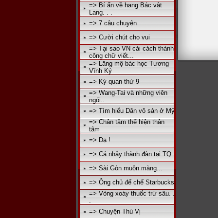
=> Bí ẩn về hang Bác vật
Lang. . .
=> 7 câu chuyện
=> Cười chút cho vui
=> Tại sao VN cải cách thành
công chữ viết...
=> Lăng mộ bác học Tương
Vĩnh Ký
=> Kỳ quan thứ 9
=> Wang-Tai và những viên
ngói..
=> Tìm hiểu Dân vô sản ở Mỹ
=> Chân tâm thể hiện thân
tâm
=> Dạ !
=> Cá nhảy thành đàn tại TQ
=> Sài Gòn muộn màng...
=> Ông chủ đế chế Starbucks
=> Vòng xoáy thuốc trừ sâu. .
.
=> Chuyện Thú Vị