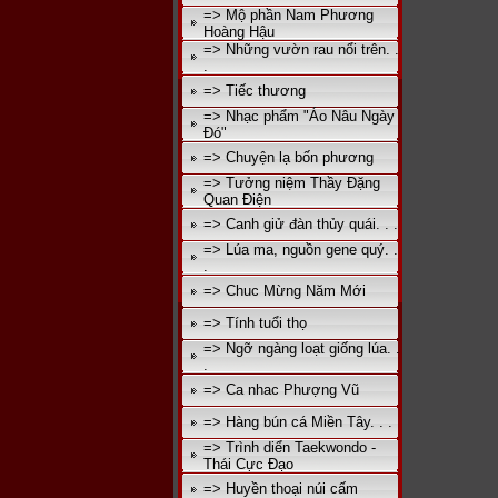
=> Mộ phần Nam Phương
Hoàng Hậu
=> Những vườn rau nổi trên. .
.
=> Tiếc thương
=> Nhạc phẩm "Áo Nâu Ngày
Đó"
=> Chuyện lạ bốn phương
=> Tưởng niệm Thầy Đặng
Quan Điện
=> Canh giử đàn thủy quái. . .
=> Lúa ma, nguồn gene quý. .
.
=> Chuc Mừng Năm Mới
=> Tính tuổi thọ
=> Ngỡ ngàng loạt giống lúa. .
.
=> Ca nhac Phượng Vũ
=> Hàng bún cá Miền Tây. . .
=> Trình diển Taekwondo -
Thái Cực Đạo
=> Huyền thoại núi cấm