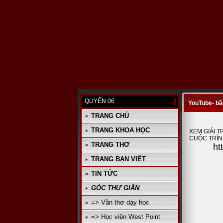
QUYỂN 06
YouTube- bầ
TRANG CHỦ
TRANG KHOA HỌC
XEM GIẢI T
CUỘC TRÌNH
TRANG THƠ
ht
TRANG BẠN VIẾT
TIN TỨC
GÓC THƯ GIÃN
=> Vần thơ dạy học
=> Học viện West Point