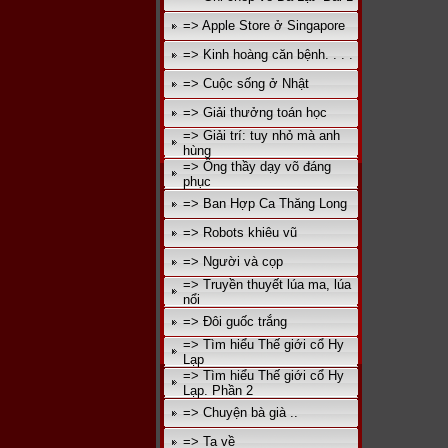
=> Apple Store ở Singapore
=> Kinh hoàng căn bệnh. . . .
=> Cuộc sống ở Nhật
=> Giải thưởng toán học
=> Giải trí: tuy nhỏ mà anh
hùng
=> Ông thầy dạy võ đáng
phục
=> Ban Hợp Ca Thăng Long
=> Robots khiêu vũ
=> Người và cọp
=> Truyền thuyết lúa ma, lúa
nổi
=> Đôi guốc trắng
=> Tìm hiểu Thế giới cổ Hy
Lạp
=> Tìm hiểu Thế giới cổ Hy
Lạp. Phần 2
=> Chuyện bà già ..
=> Ta về