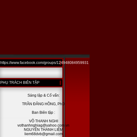
https://www.facebook.com/groups/124948084959931
PHỤ TRÁCH BIÊN TẬP
Sáng lập & Cố vấn:
TRẦN ĐĂNG HỒNG, PhD
Ban Biên tập :
VÕ THANH NGHI
vothanhnghiag@yahoo.com.vn
NGUYỄN THANH LIÊM
liem68dvb@gmail.com