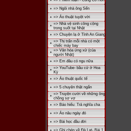
=> Ngôi nhà ông Sển
=> Ảo thuật tuyệt vời
=> Nhà vệ sinh công cộng
trong suốt tại Nhật
=> Chuyện lạ ở Tỉnh An Giang
=> Thị trấn mỗi nhà có một
chiếc máy bay
=> Văn hóa ứng xử (của
người Nhật)
=> Em đâu có ngu nữa
=> YouTube- bầu cử ở Hoa
Kỳ
=> Ảo thuật quốc tế
=> 5 chuyện thật ngắn
=> Truyện cười về những ông
chồng sợ vợ
=> Báo hiếu: Trả nghĩa cha
=> Áo nâu ngày đó
=> Bài học đầu đời
=> Ghi chép về Đà Lạt- Bài 1