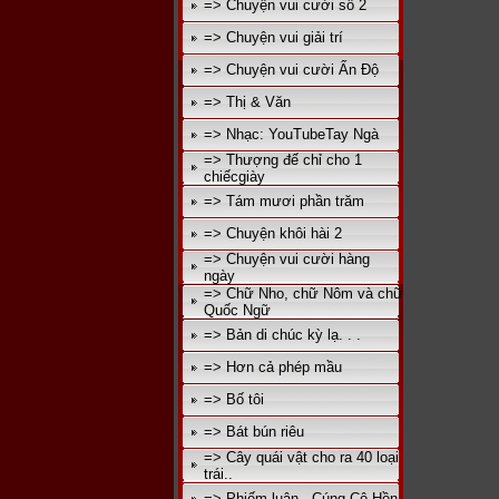
=> Chuyện vui cười số 2
=> Chuyện vui giải trí
=> Chuyện vui cười Ấn Độ
=> Thị & Văn
=> Nhạc: YouTubeTay Ngà
=> Thượng đế chỉ cho 1
chiếcgiày
=> Tám mươi phần trăm
=> Chuyện khôi hài 2
=> Chuyện vui cười hàng
ngày
=> Chữ Nho, chữ Nôm và chữ
Quốc Ngữ
=> Bản di chúc kỳ lạ. . .
=> Hơn cả phép mầu
=> Bố tôi
=> Bát bún riêu
=> Cây quái vật cho ra 40 loại
trái..
=> Phiếm luận - Cúng Cô Hồn