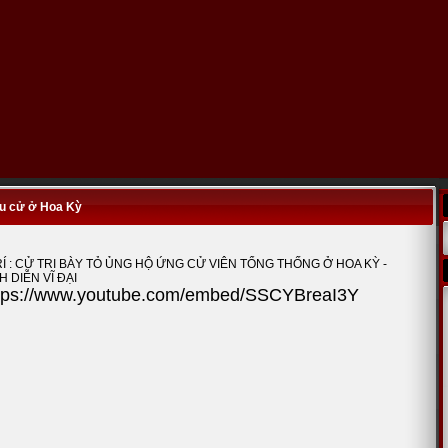
u cử ở Hoa Kỳ
RÍ : CỬ TRI BÀY TỎ ỦNG HỘ ỨNG CỬ VIÊN TỔNG THỐNG Ở HOA KỲ -
 DIỄN VĨ ĐẠI
tps://www.youtube.com/embed/SSCYBreaI3Y