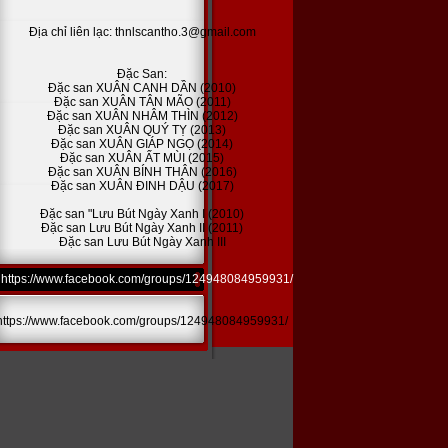
Địa chỉ liên lạc: thnlscantho.3@gmail.com
Đặc San:
Đặc san XUÂN CANH DẦN (2010)
Đặc san XUÂN TÂN MÃO (2011)
Đặc san XUÂN NHÂM THÌN (2012)
Đặc san XUÂN QUÝ TỴ (2013)
Đặc san XUÂN GIÁP NGỌ (2014)
Đặc san XUÂN ẤT MÙI (2015)
Đặc san XUÂN BÍNH THÂN (2016)
Đặc san XUÂN ĐINH DẬU (2017)
Đặc san "Lưu Bút Ngày Xanh I (2010)
Đặc san Lưu Bút Ngày Xanh II (2011)
Đặc san Lưu Bút Ngày Xanh III
https://www.facebook.com/groups/124948084959931/
https://www.facebook.com/groups/124948084959931/