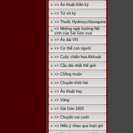
=> Ảo thuật thần kỳ
=> Tử vô kỳ
=> Thuốc Hydroxychloroquine
=> Những ngôi trường Nữ
sinh của Sài Gòn xưa
=> Áo dài VN
=> Cơ thể con người
=> Cuộc chiến hoa Akkoub
=> Cầu dài nhất thế giới
=> Chồng muộn
=> Chuyện khôi hài
=> Ảo thuật hay
=> Vàng
=> Sài Gòn 1920
=> Chuyện vui cười
=> Hiểu ý nhau qua huýt gió