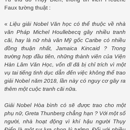
Faux tường thuật :
«
Liệu giải Nobel Văn học có thể thuộc về nhà
văn Pháp Michel Houllebecq gây nhiều tranh
cãi, hay là nữ nhà văn Mỹ gốc Caribe có nhiều
đồng thuận nhất, Jamaica Kincaid ? Trong
trường hợp đầu tiên, những thành viên của Viện
Hàn Lâm Văn Học, vốn dĩ đã bị chỉ trích vì một
vụ tai tiếng tình dục dẫn đến việc không thể trao
ủa Sài Gòn xưa
giải Nobel năm 2018, lần này có nguy cơ gây ra
thêm một cuộc tranh cãi nữa.
Giải Nobel Hòa bình có sẽ được trao cho một
phụ nữ, Greta Thunberg chẳng hạn ? Với một số
người, nhà hoạt động vì khí hậu người Thụy
Điển là một sự lựa chọn lý tưởng. Đối với nhiều