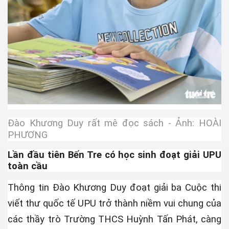
uốt tại Nhật
Đào Khương Duy rất mê đọc sách - Ảnh: HOÀI
PHƯƠNG
 máy bay
Lần đầu tiên Bến Tre có học sinh đoạt giải UPU
toàn cầu
ật)
Thông tin Đào Khương Duy đoạt giải ba Cuộc thi
viết thư quốc tế UPU trở thành niềm vui chung của
các thầy trò Trường THCS Huỳnh Tấn Phát, càng