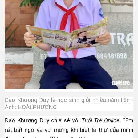
Đào Khương Duy là học sinh giỏi nhiều năm liền -
Ảnh: HOÀI PHƯƠNG
hần 2
Đào Khương Duy chia sẻ với
Tuổi Trẻ Online
: “Em
rất bất ngờ và vui mừng khi biết lá thư của mình