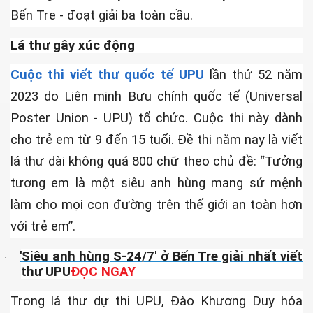
Bến Tre - đoạt giải ba toàn cầu.
Lá thư gây xúc động
Cuộc thi viết thư quốc tế UPU
lần thứ 52 năm
2023 do Liên minh Bưu chính quốc tế (Universal
Poster Union - UPU) tổ chức. Cuộc thi này dành
cho trẻ em từ 9 đến 15 tuổi. Đề thi năm nay là viết
lá thư dài không quá 800 chữ theo chủ đề: “Tưởng
tượng em là một siêu anh hùng mang sứ mệnh
ủa Sài Gòn xưa
làm cho mọi con đường trên thế giới an toàn hơn
với trẻ em”.
'Siêu anh hùng S-24/7' ở Bến Tre giải nhất viết
·
thư UPU
ĐỌC NGAY
Trong lá thư dự thi UPU, Đào Khương Duy hóa