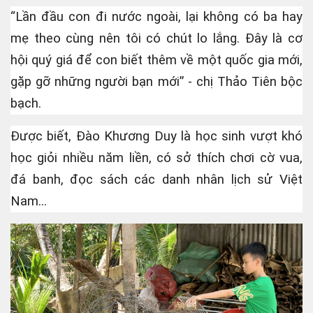
“Lần đầu con đi nước ngoài, lại không có ba hay
mẹ theo cùng nên tôi có chút lo lắng. Đây là cơ
ỹ Thuận
hội quý giá để con biết thêm về một quốc gia mới,
gặp gỡ những người bạn mới” - chị Thảo Tiên bộc
bạch.
Được biết, Đào Khương Duy là học sinh vượt khó
học giỏi nhiều năm liền, có sở thích chơi cờ vua,
 Hậu
đá banh, đọc sách các danh nhân lịch sử Việt
Nam...
Điện