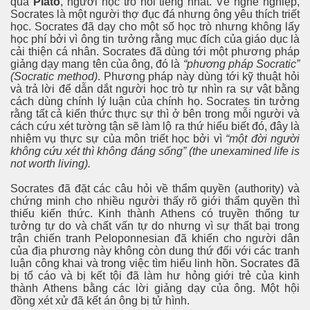
qua
Plato
, người học trò nổi tiếng nhất. Về nghề nghiệp,
Socrates là một người thợ đục đá nhưng ông yêu thích triết
học. Socrates đã dạy cho một số học trò nhưng không lấy
học phí bởi vì ông tin tưởng rằng mục đích của giáo dục là
cải thiện cá nhân. Socrates đã dùng tới một phương pháp
giảng dạy mang tên của ông, đó là
“phương pháp Socratic”
(Socratic method)
. Phương pháp này dùng tới kỹ thuật hỏi
và trả lời để dẫn dắt người học trò tự nhìn ra sự vật bằng
cách dùng chính lý luận của chính họ. Socrates tin tưởng
rằng tất cả kiến thức thực sự thì ở bên trong mỗi người và
cách cứu xét tường tận sẽ làm lộ ra thứ hiểu biết đó, đây là
nhiệm vụ thực sự của môn triết học bởi vì
“một đời người
không cứu xét thì không đáng sống” (the unexamined life is
not worth living).
Socrates đã đặt các câu hỏi về thẩm quyền (authority) và
chứng minh cho nhiều người thấy rõ giới thẩm quyền thì
thiếu kiến thức. Kinh thành Athens có truyền thống tư
tưởng tự do và chất vấn tự do nhưng vì sự thất bại trong
trận chiến tranh Peloponnesian đã khiến cho người dân
của địa phương này không còn dung thứ đối với các tranh
luận công khai và trong việc tìm hiểu linh hồn. Socrates đã
bị tố cáo và bị kết tội đã làm hư hỏng giới trẻ của kinh
thành Athens bằng các lời giảng dạy của ông. Một hội
đồng xét xử đã kết án ông bị tử hình.