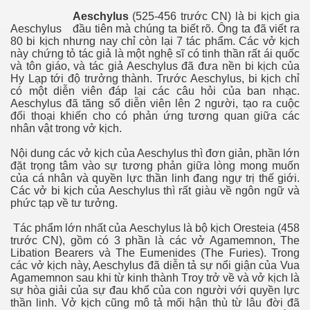
Aeschylus
(525-456 trước CN) là bi kịch gia
Aeschylus
đầu tiên mà chúng ta biết rõ. Ông ta đã viết ra
80 bi kịch nhưng nay chỉ còn lại 7 tác phẩm. Các vở kịch
này chứng tỏ tác giả là một nghệ sĩ có tinh thần rất ái quốc
và tôn giáo, và tác giả Aeschylus đã đưa nền bi kịch của
Hy Lạp tới độ trưởng thành. Trước Aeschylus, bi kịch chỉ
có một diễn viên đáp lại các câu hỏi của ban nhạc.
Aeschylus đã tăng sổ diễn viên lên 2 người, tạo ra cuộc
ơn
đối thoại khiến cho có phản ứng tương quan giữa các
nhân vật trong vở kịch.
có xe lam, xe đạp
Nội dung các vở kịch của Aeschylus thì đơn giản, phần lớn
đặt trọng tâm vào sự tương phản giữa lòng mong muốn
của cá nhân và quyền lực thần linh đang ngự trị thế giới.
Các vở bi kịch của Aeschylus thì rất giàu về ngôn ngữ và
phức tạp về tư tưởng.
Tác phẩm lớn nhất của Aeschylus là bộ kịch Oresteia (458
trước CN), gồm có 3 phần là các vở Agamemnon, The
Libation Bearers và The Eumenides (The Furies). Trong
các vở kịch này, Aeschylus đã diễn tả sự nổi giận của Vua
Agamemnon sau khi từ kinh thành Troy trở về và vở kịch là
sự hòa giải của sự đau khổ của con người với quyền lực
. .
thần linh. Vở kịch cũng mô tả mối hận thù từ lâu đời đã