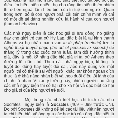
Sophists)
là một nhóm các bậc thầy triết học đã bác bỏ các
điều tìm hiểu thiên nhiên, họ cho rằng tìm hiểu thiên nhiên
thì ở bên ngoài tầm hiểu biết của trí tuệ con người. Quan
trọng hơn, đó là con người phải cải tiến chính mình và chỉ
có một đề tài đáng nghiên cứu là hành vi của con người
(human behavior).
ôi
Các nhà ngụy biện là các học giả đi lưu động, họ giảng
dạy cho giới trẻ của xứ Hy Lạp, đặc biệt là tại kinh thành
 (tt)
Athens và họ nhấn mạnh vào
tu từ pháp (rhetoric)
tức là
nghệ thuật thuyết phục (the art of persuasive speech)
để
thắng lý trong các cuộc tranh luận, làm đổi hướng thính
giả, đây là một kỹ năng đặc biệt giá trị tại xứ Athens theo
đường lối dân chủ. Theo các nhà ngụy biện, không có
tuyệt đối đúng hay tuyệt đối sai, việc này đúng với một
người thì có thể là sai với người khác, sự khôn ngoan đích
thực là ở khả năng nhận biết và theo đuổi điều tốt lành của
chính cá nhân. Vì các ý tưởng này, nhiều người cho rằng
hân"
các nhà ngụy biện thì có hại cho xã hội và đặc biệt có hại
cho giá trị của lớp người trẻ tuổi.
Một trong các nhà triết học chỉ trích các nhà
Socrates
ngụy biện là
Socrates
(469 – 399 trước CN).
Do bởi Socrates đã không để lại các tài liệu viết nên người
ta chỉ hiểu biết về ông qua các học trò của ông, đặc biệt là