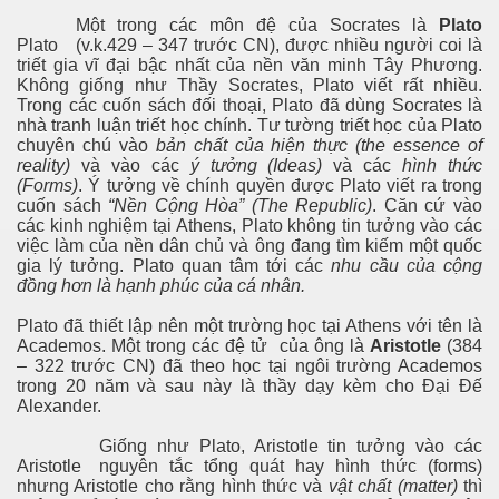
Một trong các môn đệ của Socrates là
Plato
Plato
(v.k.429 – 347 trước CN), được nhiều người coi là
triết gia vĩ đại bậc nhất của nền văn minh Tây Phương.
Không giống như Thầy Socrates, Plato viết rất nhiều.
Trong các cuốn sách đối thoại, Plato đã dùng Socrates là
nhà tranh luận triết học chính. Tư tường triết học của Plato
chuyên chú vào
bản chất của hiện thực (the essence of
reality)
và vào các
ý tưởng (Ideas)
và các
hình thức
(Forms)
. Ý tưởng về chính quyền được Plato viết ra trong
cuốn sách
“Nền Cộng Hòa” (The Republic)
. Căn cứ vào
các kinh nghiệm tại Athens, Plato không tin tưởng vào các
việc làm của nền dân chủ và ông đang tìm kiếm một quốc
gia lý tưởng. Plato quan tâm tới các
nhu cầu của cộng
đồng hơn là hạnh phúc của cá nhân.
Plato đã thiết lập nên một trường học tại Athens với tên là
Academos. Một trong các đệ tử của ông là
Aristotle
(384
– 322 trước CN) đã theo học tại ngôi trường Academos
trong 20 năm và sau này là thầy dạy kèm cho Đại Đế
Alexander.
Giống như Plato, Aristotle tin tưởng vào các
Aristotle
nguyên tắc tổng quát hay hình thức (forms)
nhưng Aristotle cho rằng hình thức và
vật chất (matter)
thì