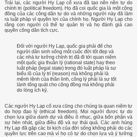
Trái lại, các người Hy Lạp cổ xưa đã tạo nên nền tự do
chính trị (political freedom). Họ đã coi quốc gia là một cộng
đồng của các công dân tự do và những người này đã làm
ra luật pháp vì quyền lợi của chính họ. Người Hy Lạp cho
rằng con người có thể tự quản trị và họ đánh giá cao
y
quyền công dân tích cực.
Đối với người Hy Lạp, quốc gia phải để cho
người dân sinh sống một cuộc đời tốt đẹp và
các nhà tư tưởng chính trị đã đi tới quan niệm
một quốc gia thuần lý (rational state) hay theo
luật pháp (legal state) trong đó luật pháp là sự
biểu lộ của lý trí (reason) mà không phải là
mệnh lệnh của thần linh, công lý phải là sự tốt
uốc Ngữ
lành tổng quát cho cộng đồng mà không phải
do lòng ích kỷ.
Các người Hy Lạp cổ xưa cũng cho chúng ta quan niệm tự
do hợp đạo lý (ethical freedom). Mọi người được tự do
chọn lựa giữa danh dự và điều ô nhục, giữa bổn phận và
sự hèn nhát, giữa điều độ và sự thái quá. Các anh hùng
Hy Lạp đã gặp các bi kịch của đời sống không phải do các
quyền lực trên cao mà vì họ có tự do chọn lựa và ý tưởng