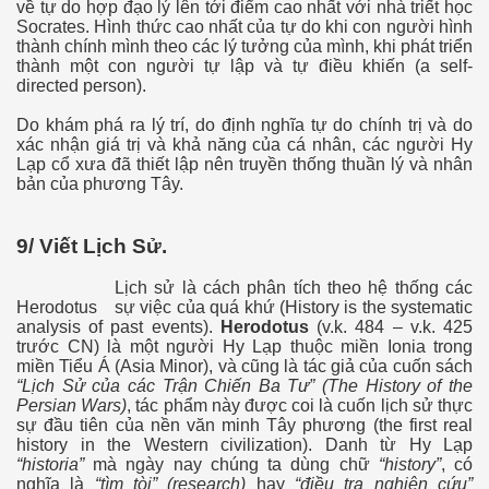
về tự do hợp đạo lý lên tới điểm cao nhất với nhà triết học
Socrates. Hình thức cao nhất của tự do khi con người hình
thành chính mình theo các lý tưởng của mình, khi phát triển
thành một con người tự lập và tự điều khiến (a self-
directed person).
Do khám phá ra lý trí, do định nghĩa tự do chính trị và do
xác nhận giá trị và khả năng của cá nhân, các người Hy
Lạp cổ xưa đã thiết lập nên truyền thống thuần lý và nhân
bản của phương Tây.
uốt tại Nhật
9/ Viết Lịch Sử.
Lịch sử là cách phân tích theo hệ thống các
 máy bay
Herodotus
sự việc của quá khứ (History is the systematic
analysis of past events).
Herodotus
(v.k. 484 – v.k. 425
trước CN) là một người Hy Lạp thuộc miền Ionia trong
ật)
miền Tiểu Á (Asia Minor), và cũng là tác giả của cuốn sách
“Lịch Sử của các Trận Chiến Ba Tư” (The History of the
Persian Wars)
, tác phẩm này được coi là cuốn lịch sử thực
sự đầu tiên của nền văn minh Tây phương (the first real
history in the Western civilization). Danh từ Hy Lạp
“historia”
mà ngày nay chúng ta dùng chữ
“history”
, có
nghĩa là
“tìm tòi” (research)
hay
“điều tra nghiên cứu”