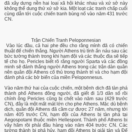
đã xây dựng nên hai loại xã hội khác nhau và xứ sở này
không thể dung thứ xứ sở kia. Một loạt các tranh chấp cuối
cùng dẫn tới cuộc chiến tranh bùng nổ vào năm 431 trước
CN.
chữ viết...
 Ký
Trận Chiến Tranh Peloponnesian
Vào lúc đầu, cả hai phe đều cho rằng mình đã có chiến
thuật để chiến thắng. Người Athens trù tính ẩn náu sau các
bức tường thành trong khi hạm đội và các thuộc địa sẽ tiếp
tế cho họ. Pericles biết rõ rằng người Sparta và các đồng
minh sẽ đánh thắng người Athens trong các trận dàn quân
nên quân đội Athens cố thủ trong thành trì và cho hạm đội
đánh phá các bờ biển của miền Peloponnesus.
Vào năm thứ hai của cuộc chiến, một bệnh dịch đã tàn phá
thành phố Athens đông người, đã giết đi 1/3 dân số rồi
chính ông Pericles cũng bị chết vào năm sau (429 trước
CN), đây là một mất mát lớn cho phe Athens. Mặc dù bệnh
dịch, quân đội Athens đã cầm cự được 27 năm, nhưng tới
năm 405 trước CN, hạm đội của Athens bị tàn phá tại
Aegospotami thuộc miền Hellespont. Thành phố Athens bị
vây hãm rồi phải đầu hàng vào năm 404 trước CN. Các
tường thành bị phá hủy, hạm đội Athens bị giải tán và Đế