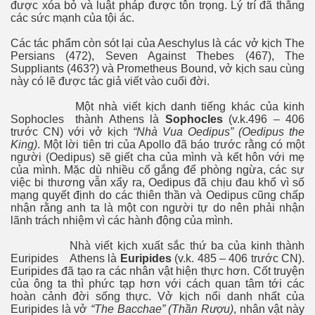
được xóa bỏ và luật pháp được tôn trọng. Lý trí đã thắng
các sức mạnh của tội ác.
ỹ Thuận
Các tác phẩm còn sót lại của Aeschylus là các vở kịch The
Persians (472), Seven Against Thebes (467), The
Suppliants (463?) và Prometheus Bound, vở kịch sau cùng
này có lẽ được tác giả viết vào cuối đời.
Một nhà viết kịch danh tiếng khác của kinh
Sophocles
thành Athens là
Sophocles
(v.k.496 – 406
trước CN) với vở kịch
“Nhà Vua Oedipus” (Oedipus the
King)
. Một lời tiên tri của Apollo đã báo trước rằng có một
người (Oedipus) sẽ giết cha của mình và kết hôn với mẹ
 Hậu
của mình. Mặc dù nhiều cố gắng để phòng ngừa, các sự
việc bi thương vẫn xẩy ra, Oedipus đã chịu đau khổ vì số
mạng quyết định do các thiên thần và Oedipus cũng chấp
nhận rằng anh ta là một con người tự do nên phải nhận
lãnh trách nhiệm vì các hành động của mình.
Nhà viết kịch xuất sắc thứ ba của kinh thành
Euripides
Athens là
Euripides
(v.k. 485 – 406 trước CN).
Euripides đã tạo ra các nhân vật hiện thực hơn. Cốt truyện
của ông ta thì phức tạp hơn với cách quan tâm tới các
hoàn cảnh đời sống thực. Vở kịch nổi danh nhất của
Điện
Euripides là vở
“The Bacchae” (Thần Rượu)
, nhân vật này