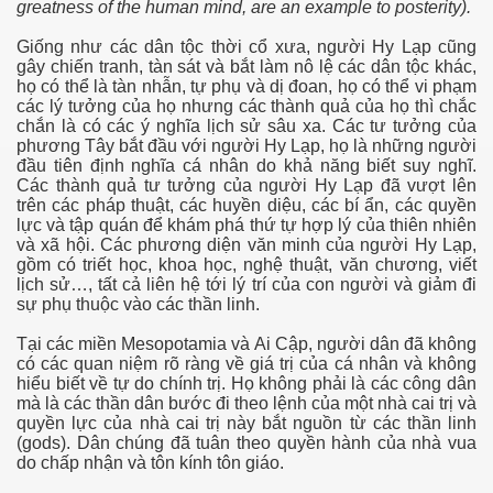
greatness of the human mind, are an example to posterity).
Giống như các dân tộc thời cổ xưa, người Hy Lạp cũng
gây chiến tranh, tàn sát và bắt làm nô lệ các dân tộc khác,
họ có thể là tàn nhẫn, tự phụ và dị đoan, họ có thể vi phạm
các lý tưởng của họ nhưng các thành quả của họ thì chắc
chắn là có các ý nghĩa lịch sử sâu xa. Các tư tưởng của
phương Tây bắt đầu với người Hy Lạp, họ là những người
đầu tiên định nghĩa cá nhân do khả năng biết suy nghĩ.
Các thành quả tư tưởng của người Hy Lạp đã vượt lên
trên các pháp thuật, các huyền diệu, các bí ẩn, các quyền
lực và tập quán để khám phá thứ tự hợp lý của thiên nhiên
và xã hội. Các phương diện văn minh của người Hy Lạp,
gồm có triết học, khoa học, nghệ thuật, văn chương, viết
lịch sử…, tất cả liên hệ tới lý trí của con người và giảm đi
sự phụ thuộc vào các thần linh.
Tại các miền Mesopotamia và Ai Cập, người dân đã không
có các quan niệm rõ ràng về giá trị của cá nhân và không
hiểu biết về tự do chính trị. Họ không phải là các công dân
mà là các thần dân bước đi theo lệnh của một nhà cai trị và
quyền lực của nhà cai trị này bắt nguồn từ các thần linh
(gods). Dân chúng đã tuân theo quyền hành của nhà vua
do chấp nhận và tôn kính tôn giáo.