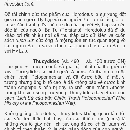
(investigation).
Đề tài chính của tác phẩm của Herodotus là sự xung đột
giữa các người Hy Lạp và các người Ba Tư mà tác giả coi
là sự đấu tranh giữa nền tự do của người Hy Lạp và nền
ồng sợ vợ
độc tài của người Ba Tư (Persians). Herodotus đã đi du
khảo tới rất nhiều nơi để thu thập các dữ kiện và cuốn
sách
“Lịch Sử”
của ông là một nguồn tin tức quan trọng về
các người Ba Tư và về chính các cuộc chiến tranh Ba Tư
với Hy Lạp.
Thucydides
(v.k. 460 – v.k. 400 trước CN)
Thucydides
được coi là sử gia bậc nhất của thế giới cổ
xưa. Thucydides là một người Athens, đã tham dự cuộc
chiến tranh Peloponnesian và đã được bầu là một vị
tướng nhưng ông bị tố cáo là đã không bảo vệ được kinh
thành Amphipolis nên bị đầy ra khỏi kinh thành Athens.
Trong khi sinh sống lưu vong, Thucydides đã viết ra cuốn
sách
“Lịch Sử của trận Chiến Tranh Peloponnesian” (The
History of the Peloponnesian War).
Không giống Herodotus, Thucydides không quan tâm tới
các sức lực thần linh hay của các thiên thần (gods) là
những yếu tố gây nên lịch sử, ông đã coi chiến tranh và
chính trị theo thuần lý, là các hành động của con người.