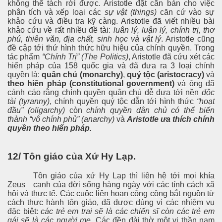
không thể tách rời được. Aristotle đặt căn bản cho việc
phân tích và xếp loại các
sự vật (things)
căn cứ vào sự
khảo cứu và điều tra kỹ càng. Aristotle đã viết nhiều bài
khảo cứu về rất nhiều đề tài:
luân lý, luận lý, chính trị, thơ
phú, thiên văn, địa chất, sinh học và vật lý
. Aristotle cũng
đề cập tới thứ hình thức hữu hiệu của chính quyền. Trong
tác phẩm
“Chính Trị” (The Politics)
, Aristotle đã cứu xét các
hiến pháp của 158 quốc gia và đã đưa ra 3 loại chính
quyền là:
quân chủ (monarchy)
,
quý tộc (aristocracy)
và
theo hiến pháp (constitutional government)
và ông đã
cảnh cáo rằng chính quyền quân chủ dễ đưa tới nền
độc
tài (tyranny)
, chính quyền quý tộc dẫn tới hình thức
“hoạt
đầu” (oligarchy)
còn
chính quyền dân chủ có thể biến
thành “vô chính phủ” (anarchy)
và
Aristotle ưa thích chính
quyền theo hiến pháp.
12/ Tôn giáo của Xứ Hy Lạp.
Tôn giáo của xứ Hy Lạp thì liên hệ tới mọi khía
Zeus
cạnh của đời sống hàng ngày với các tính cách xã
hội và thực tế. Các cuộc liên hoan công cộng bắt nguồn từ
cách thực hành tôn giáo, đã được dùng vì các nhiệm vụ
đặc biệt:
các trẻ em trai sẽ là các chiến sĩ còn các trẻ em
gái sẽ là các người mẹ.
Các đền đài thờ một vị thần nam