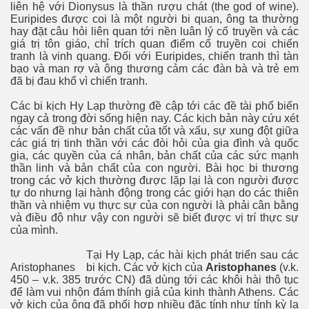
liên hệ với Dionysus là thần rượu chát (the god of wine).
Euripides được coi là một người bi quan, ông ta thường
hay đặt câu hỏi liên quan tới nền luân lý cổ truyền và các
giá trị tôn giáo, chỉ trích quan điểm cổ truyền coi chiến
tranh là vinh quang. Đối với Euripides, chiến tranh thì tàn
bạo và man rợ và ông thương cảm các đàn bà và trẻ em
đã bị đau khổ vì chiến tranh.
Các bi kịch Hy Lạp thường đề cập tới các đề tài phổ biến
ngay cả trong đời sống hiện nay. Các kịch bản này cứu xét
các vấn đề như bản chất của tốt và xấu, sự xung đột giữa
các giá trị tinh thần với các đòi hỏi của gia đình và quốc
gia, các quyền của cá nhân, bản chất của các sức mạnh
thần linh và bản chất của con người. Bài học bi thương
trong các vở kịch thường được lặp lại là con người được
tự do nhưng lại hành động trong các giới hạn do các thiên
thần và nhiệm vụ thực sự của con người là phải cân bằng
và điều độ như vậy con người sẽ biết được vị trí thực sự
Cực Đạo
của mình.
Tại Hy Lạp, các hài kịch phát triển sau các
Aristophanes
bi kịch. Các vở kịch của
Aristophanes
(v.k.
450 – v.k. 385 trước CN) đã dùng tới các khôi hài thô tục
để làm vui nhộn đám thính giả của kinh thành Athens. Các
vở kịch của ông đã phối hợp nhiều đặc tính như tính kỳ lạ