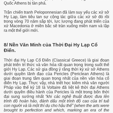
Quốc Athens bị tàn phá.
Trận chiến tranh Peloponnesian đã làm suy yếu các xứ sở
Hy Lạp, làm tiêu tan sự cộng tác giữa các xứ sở đó rồi
trong vòng 70 năm sắp tới, lực lượng đang phát triển của
xứ Macedonia ở miền bắc sẽ tràn xuống miền nam và lập
ra một thế giới mới.
8/ Nền Văn Minh của Thời Đại Hy Lạp Cổ
Điển.
Thời đại Hy Lạp Cổ Điển (Classical Greece) là giai đoạn
phát triển trí thức và văn hóa rất quan trọng trong suốt thế
ủa Sài Gòn xưa
giới Hy Lạp. Các sử gia đồng ý rằng thời kỳ xứ sở Athens
dưới quyền lãnh đạo của Pericles (Periclean Athens) là
giai đoạn trung tâm quan trọng nhất của nền văn hóa cổ
điển Hy Lạp. Thực vậy, nhà triết học kiêm nhà văn người
Pháp vào thế kỷ 18 là Voltaire đã liệt kê thời đại Athens
dưới quyền điều hành của Pericles là một trong bốn thời
đại sung sướng nhất
“khi các nghệ thuật được đưa lên
trình độ hoàn hảo, đánh dấu một trình độ cao của trí tuệ
con người và là một thí dụ cho hậu thế” (when the arts were
brought to perfection and which, marking an era of the