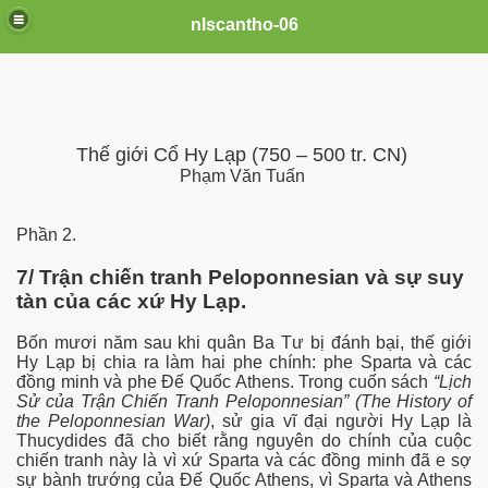
nlscantho-06
Thế giới Cổ Hy Lạp (750 – 500 tr. CN)
Phạm Văn Tuấn
Phần 2.
7/ Trận chiến tranh Peloponnesian và sự suy
tàn của các xứ Hy Lạp.
Bốn mươi năm sau khi quân Ba Tư bị đánh bại, thế giới
Hy Lạp bị chia ra làm hai phe chính: phe Sparta và các
đồng minh và phe Đế Quốc Athens. Trong cuốn sách
“Lịch
Sử của Trận Chiến Tranh Peloponnesian” (The History of
the Peloponnesian War)
, sử gia vĩ đại người Hy Lạp là
Thucydides đã cho biết rằng nguyên do chính của cuộc
chiến tranh này là vì xứ Sparta và các đồng minh đã e sợ
sự bành trướng của Đế Quốc Athens, vì Sparta và Athens