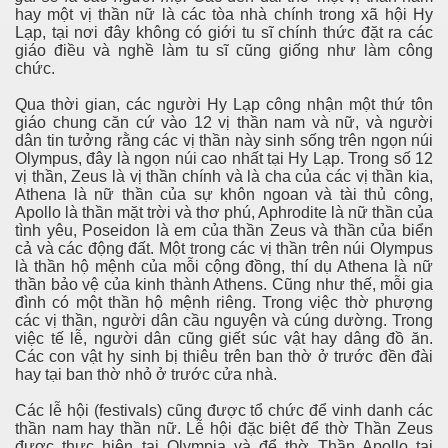
hay một vị thần nữ là các tòa nhà chính trong xã hội Hy
Lạp, tại nơi đây không có giới tu sĩ chính thức đặt ra các
giáo điều và nghề làm tu sĩ cũng giống như làm công
chức.
Qua thời gian, các người Hy Lạp công nhận một thứ tôn
giáo chung căn cứ vào 12 vị thần nam và nữ, và người
dân tin tưởng rằng các vị thần này sinh sống trên ngọn núi
Olympus, đây là ngọn núi cao nhất tại Hy Lạp. Trong số 12
vị thần, Zeus là vị thần chính và là cha của các vị thần kia,
Athena là nữ thần của sự khôn ngoan và tài thủ công,
Apollo là thần mặt trời và thơ phú, Aphrodite là nữ thần của
tình yêu, Poseidon là em của thần Zeus và thần của biển
cả và các động đất. Một trong các vị thần trên núi Olympus
là thần hộ mệnh của mỗi cộng đồng, thí dụ Athena là nữ
thần bảo vệ của kinh thành Athens. Cũng như thế, mỗi gia
đình có một thần hộ mệnh riêng. Trong việc thờ phượng
các vị thần, người dân cầu nguyện và cúng dường. Trong
việc tế lễ, người dân cũng giết súc vật hay dâng đồ ăn.
Các con vật hy sinh bị thiêu trên ban thờ ở trước đền đài
hay tại ban thờ nhỏ ở trước cửa nhà.
Các lễ hội (festivals) cũng được tổ chức để vinh danh các
thần nam hay thần nữ. Lễ hội đặc biệt để thờ Thần Zeus
được thực hiện tại Olympia và để thờ Thần Apollo tại