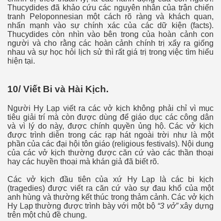
Thucydides đã khảo cứu các nguyên nhân của trận chiến
tranh Peloponnesian một cách rõ ràng và khách quan,
nhấn mạnh vào sự chính xác của các dữ kiện (facts).
Thucydides còn nhìn vào bên trong của hoàn cảnh con
người và cho rằng các hoàn cảnh chính trị xẩy ra giống
nhau và sự học hỏi lịch sử thì rất giá trị trong việc tìm hiểu
hiện tại.
10/ Viết Bi và Hài Kịch.
Người Hy Lạp viết ra các vở kịch không phải chỉ vì mục
tiêu giải trí mà còn được dùng để giáo dục các công dân
và vì lý do này, được chính quyền ủng hộ. Các vở kịch
được trình diễn trong các rạp hát ngoài trời như là một
phần của các đại hội tôn giáo (religious festivals). Nội dung
của các vở kịch thường được căn cứ vào các thần thoại
hay các huyền thoại mà khán giả đã biết rõ.
hần 2
Các vở kịch đầu tiên của xứ Hy Lạp là các bi kịch
(tragedies) được viết ra căn cứ vào sự đau khổ của một
anh hùng và thường kết thúc trong thảm cảnh. Các vở kịch
Hy Lạp thường được trình bày với một bộ
“3 vở”
xây dựng
trên một chủ đề chung.