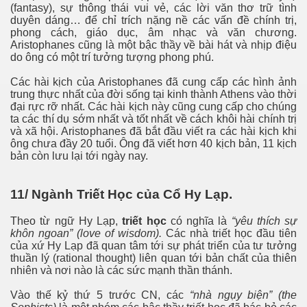
(fantasy), sự thông thái vui vẻ, các lời văn thơ trữ tình
duyên dáng… để chỉ trích nặng nề các vấn đề chính trị,
phong cách, giáo dục, âm nhạc và văn chương.
Aristophanes cũng là một bậc thầy về bài hát và nhịp điệu
do ông có một trí tưởng tượng phong phú.
Các hài kịch của Aristophanes đã cung cấp các hình ảnh
trung thực nhất của đời sống tại kinh thành Athens vào thời
đại rực rỡ nhất. Các hài kịch này cũng cung cấp cho chúng
ta các thí dụ sớm nhất và tốt nhất về cách khôi hài chính trị
và xã hội. Aristophanes đã bắt đầu viết ra các hài kịch khi
ông chưa đầy 20 tuổi. Ông đã viết hơn 40 kịch bản, 11 kịch
bản còn lưu lại tới ngày nay.
11/ Ngành Triết Học của Cổ Hy Lạp.
Theo từ ngữ Hy Lạp,
triết học
có nghĩa là
“yêu thích sự
khôn ngoan” (love of wisdom).
Các nhà triết học đầu tiên
của xứ Hy Lạp đã quan tâm tới sự phát triển của tư tưởng
thuần lý (rational thought) liên quan tới bản chất của thiên
nhiên và nơi nào là các sức mạnh thần thánh.
Vào thế kỷ thứ 5 trước CN, các
“nhà ngụy biện” (the