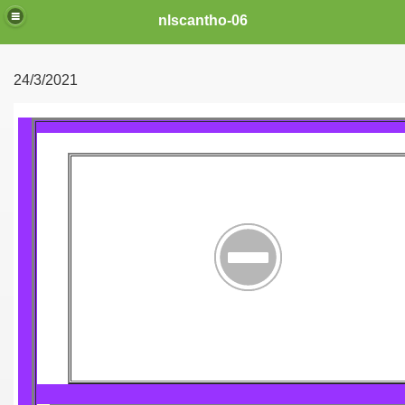
nlscantho-06
24/3/2021
uyên