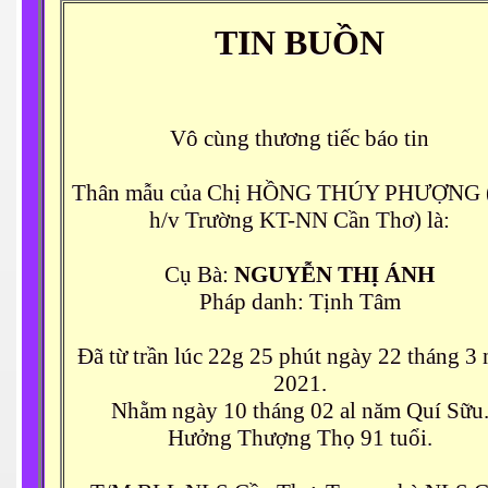
TIN BUỒN
 NLS CT
Vô cùng thương tiếc báo tin
Thân mẫu của Chị HỒNG THÚY PHƯỢNG 
h/v Trường KT-NN Cần Thơ) là:
ương
Cụ Bà:
NGUYỄN THỊ ÁNH
h
Pháp danh: Tịnh Tâm
Đã từ trần lúc 22g 25 phút ngày 22 tháng 3
. .
2021.
Nhằm ngày 10 tháng 02 al năm Quí Sữu
Hưởng Thượng Thọ 91 tuổi.