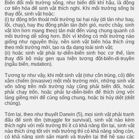
Biến đổi môi trường sống, như biến đổi khí hậu, là động
cơ tiến hóa để sinh vật thích nghi. Khi môi trường sống bị
thay đỗi, sinh vật hoặc:
(i) tự động trốn thoát môi trường tai hại này (di tản như bay,
lội, chạy), hay thụ động phân tán (bởi gió, nước chảy, sinh
vật lớn hơn mang theo) tản mát đến vùng chung quanh có
môi trường dễ sống hơn. Bởi vì không có môi trường nào
giống như nguyên thủy, nên sinh vật biến hóa thích ứng
theo môi trường mới, tạo ra đa dạng loài sinh vật;
(ii) hoặc sinh vật phải tự-diễn-biến sinh học cơ thể, làm
thay đổi bộ máy gen qua hiện tượng đột-biến-di-truyền
(ngẫu biến, mutation).
Tương tự như vậy, khi một sinh vật (như côn trùng, cỏ) đến
xâm chiếm (invasive) một môi trường mới, những sinh vật
vốn sống trên môi trường này cũng phải biến đổi, hoặc
phải chạy trốn, hoặc phải tự-diễn-biến để thích ứng với
láng giềng mới để cùng sống chung, hoặc bị hủy diệt (diệt
chủng).
Tóm lại, theo như thuyết Darwin (5), mọi sinh vật phải tranh
đấu để sinh tồn (struggle for survival), sinh vật nào kém
thích nghi với môi trường thì ít có khả năng tồn tại, sinh vật
nào thích ứng tốt với môi trường thì có khả năng sống còn,
có khả năng sinh sản mạnh và truyền lại thế hệ sau các