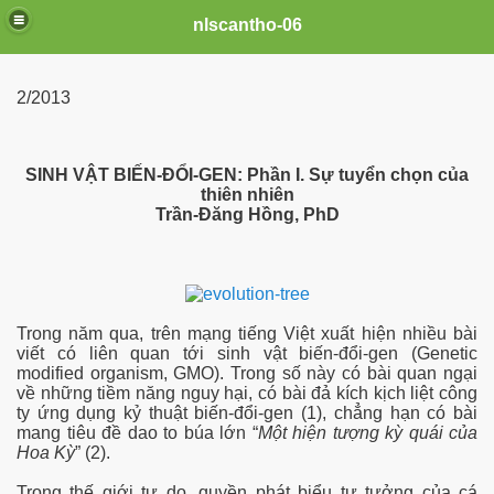
nlscantho-06
2/2013
SINH VẬT BIẾN-ĐỔI-GEN: Phần I. Sự tuyển chọn của
thiên nhiên
Trần-Đăng Hồng, PhD
Trong năm qua, trên mạng tiếng Việt xuất hiện nhiều bài
viết có liên quan tới sinh vật biến-đổi-gen (Genetic
modified organism, GMO). Trong số này có bài quan ngại
về những tiềm năng nguy hại, có bài đả kích kịch liệt công
ty ứng dụng kỷ thuật biến-đổi-gen (1), chẳng hạn có bài
mang tiêu đề dao to búa lớn “
Một hiện tượng kỳ quái của
Hoa Kỳ
” (2).
Trong thế giới tự do, quyền phát biểu tư tưởng của cá