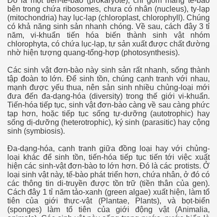
Đó là một tiền-tế-bào (prokaryote), chỉ gồm màng tế-bào
bên trong chứa ribosomes, chưa có nhân (nucleus), ty-lạp
(mitochondria) hay lục-lạp (chloroplast, chlorophyll). Chúng
có khả năng sinh sản nhanh chóng. Về sau, cách đây 3 tỉ
năm, vi-khuẩn tiến hóa biến thành sinh vật nhóm
chlorophyta, có chứa lục-lạp, tự sản xuất được chất đường
nhờ hiện tượng quang-tổng-hợp (photosynthesis).
Các sinh vật đơn-bào này sinh sản rất nhanh, sống thành
tập đoàn to lớn. Để sinh tồn, chúng cạnh tranh với nhau,
mạnh được yếu thua, nên sản sinh nhiều chủng-loại mới
đưa đến đa-dạng-hóa (diversity) trong thế giới vi-khuẩn.
Tiến-hóa tiếp tục, sinh vật đơn-bào càng về sau càng phức
tạp hơn, hoặc tiếp tục sống tự-dưỡng (autotrophic) hay
sống dị-dưỡng (heterotrophic), ký sinh (parasitic) hay cộng
sinh (symbiosis).
Đa-dạng-hóa, cạnh tranh giữa đồng loại hay với chủng-
loại khác để sinh tồn, tiến-hóa tiếp tục tiến tới việc xuất
hiện các sinh-vật đơn-bào to lớn hơn. Đó là các protists. Ở
loại sinh vật này, tế-bào phát triển hơn, chứa nhân, ở đó có
n
các thông tin di-truyền được tồn trữ (tiền thân của gen).
Cách đây 1 tỉ năm tảo-xanh (green algae) xuất hiện, làm tổ
tiên của giới thực-vật (Plantae, Plants), và bọt-biển
(sponges) làm tổ tiên của giới động vật (Animalia,