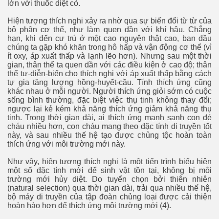
lờn với thuốc diệt cỏ.
Hiện tượng thích nghi xảy ra nhờ qua sự biến đổi từ từ của
bộ phận cơ thể, như làm quen dần với khí hậu. Chẳng
hạn, khi đến cư trú ở một cao nguyên thật cao, ban đầu
chúng ta gặp khó khăn trong hô hấp và vận động cơ thể (vì
ít oxy, áp xuất thấp và lạnh lẽo hơn). Nhưng sau một thời
gian, thân thể ta quen dần với các điều kiện ở cao độ; thân
thể tự-diễn-biến cho thích nghi với áp xuất thấp bằng cách
tự gia tăng lượng hồng-huyết-cầu. Tính thích ứng cũng
khác nhau ở mỗi người. Người thích ứng giỏi sớm có cuộc
sống bình thường, đặc biệt việc thụ tinh không thay đổi;
ngược lại kẻ kém khả năng thích ứng giảm khả năng thụ
tinh. Trong thời gian dài, ai thích ứng mạnh sanh con đẻ
cháu nhiều hơn, con cháu mang theo đặc tính di truyền tốt
này, và sau nhiều thế hệ tạo được chủng tộc hoàn toàn
thích ứng với môi trường mới này.
Như vậy, hiện tượng thích nghi là một tiến trình biểu hiện
một số đặc tính mới để sinh vật tồn tại, không bị môi
trường mới hủy diệt. Do tuyển chọn bởi thiên nhiên
(natural selection) qua thời gian dài, trải qua nhiều thế hệ,
bộ máy di truyền của tập đoàn chủng loại được cải thiện
hoàn hảo hơn để thích ứng môi trường mới (4).