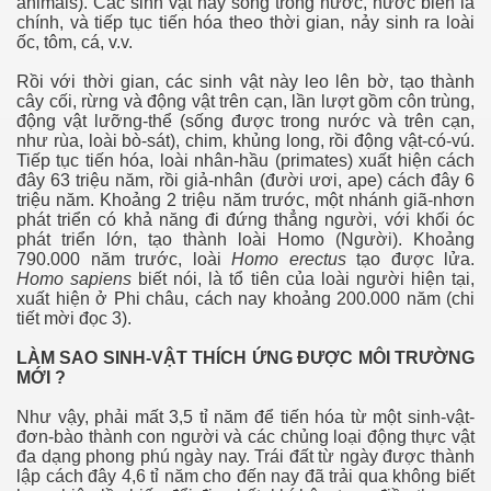
animals). Các sinh vật này sống trong nước, nước biển là
chính, và tiếp tục tiến hóa theo thời gian, nảy sinh ra loài
ốc, tôm, cá, v.v.
Rồi với thời gian, các sinh vật này leo lên bờ, tạo thành
cây cối, rừng và động vật trên cạn, lần lượt gồm côn trùng,
động vật lưỡng-thể (sống được trong nước và trên cạn,
như rùa, loài bò-sát), chim, khủng long, rồi động vật-có-vú.
Tiếp tục tiến hóa, loài nhân-hầu (primates) xuất hiện cách
đây 63 triệu năm, rồi giả-nhân (đười ươi, ape) cách đây 6
triệu năm. Khoảng 2 triệu năm trước, một nhánh giã-nhơn
phát triển có khả năng đi đứng thẳng người, với khối óc
phát triển lớn, tạo thành loài Homo (Người). Khoảng
790.000 năm trước, loài
Homo erectus
tạo được lửa.
Homo sapiens
biết nói, là tổ tiên của loài người hiện tại,
xuất hiện ở Phi châu, cách nay khoảng 200.000 năm (chi
tiết mời đọc 3).
LÀM SAO SINH-VẬT THÍCH ỨNG ĐƯỢC MÔI TRƯỜNG
MỚI ?
Như vậy, phải mất 3,5 tỉ năm để tiến hóa từ một sinh-vật-
đơn-bào thành con người và các chủng loại động thực vật
đa dạng phong phú ngày nay. Trái đất từ ngày được thành
lập cách đây 4,6 tỉ năm cho đến nay đã trải qua không biết