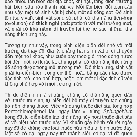
bao nhiêu lần biến đổi địa chất, khí hậu, tang điền thương
hải, biển sâu hóa thành núi, v.v. Mỗi lần biến đỗi toàn cầu
như vậy, một số sinh vật bị chết, một số sống sót. Để sinh
tồn (survival), sinh vật sống sót phải có khả năng
tiến-hóa
(evolution) để
thích nghi
(adaptation) với môi trường mới,
và phải có
khả năng di truyền
lại thế hệ sau những khả
năng thích ứng này.
Tương tự như vậy, trong bình diện biến đổi nhỏ về môi
trường do thay đổi địa lý, chẳng hạn sinh vật bị di chuyển
đến một nơi khác, như cuốn bay theo gió, theo dòng nước
trôi đến một nơi khác lạ, chúng phải có khả năng thích ứng
để sống được trong môi trường mới. Để thích ứng, sinh vật
phải tự-diễn-biến trong cơ thể, hoặc bằng cách tạo được
đặc tính mới cho phù hợp, hoặc làm mất đi đặc tính cũ vốn
không phù hợp với môi trường mới.
Thí dụ điển hình là vi trùng, chúng có khả năng quen dần
với thuốc trụ-sinh, tự biến đổi bộ máy di truyền tạo chúng
trở nên kháng thuốc. Việc xử dụng thuốc diệt sâu tổng hợp
Pentachlorophenol lâu ngày làm vi trùng
Sphingobium
trong đất tự-diễn-biến tạo khả năng hủy hoại thuốc diệt sâu
và vô hiệu hóa thuốc này. Vi khuẩn gây bệnh sốt rét ngày
nay đã đề kháng các loại thuốc hữu hiệu trị bịnh trước đây.
Một số cỏ dại ngày nay trở thành siêu-cỏ-dại vì đã quen