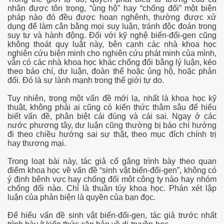
nhân được tôn trọng, “ủng hộ” hay “chống đối” một biện
pháp nào đó đều được hoan nghênh, thường được xử
dụng để làm cân bằng mọi suy luận, tránh độc đoán trong
suy tư và hành động. Đối với kỹ nghệ biến-đổi-gen cũng
không thoát quy luật này, bên cạnh các nhà khoa học
nghiên cứu biện minh cho nghiên cứu phát minh của mình,
vẫn có các nhà khoa học khác chống đối bằng lý luận, kéo
theo báo chí, dư luận, đoàn thể hoặc ủng hộ, hoặc phản
đối. Đó là sự lành mạnh trong thế giới tự do.
?
Tuy nhiên, trong một vấn đề mới lạ, nhất là khoa học kỹ
thuật, không phải ai cũng có kiến thức thâm sâu để hiểu
biết vấn đề, phân biệt cái đúng và cái sai. Ngay ở các
nước phương tây, dư luận cũng thường bị báo chí hướng
c khỏe
đi theo chiều hướng sai sự thật, theo mục đích chính trị
hay thương mại.
 thể thao Olympic
Trong loạt bài này, tác giả cố gắng trình bày theo quan
điểm khoa học về vấn đề “sinh vật biến-đổi-gen”, không có
ý định bênh vực hay chống đối một công ty nào hay nhóm
chống đối nào. Chỉ là thuần túy khoa học. Phán xét lập
luận của phản biện là quyền của bạn đọc.
Để hiểu vấn đề sinh vật biến-đổi-gen, tác giả trước nhất