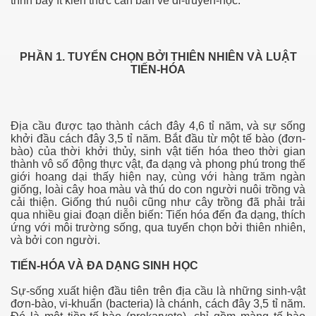
trình bày ít kiến thức căn bản về di-truyền-học.
PHẦN 1. TUYỂN CHỌN BỞI THIÊN NHIÊN VÀ LUẬT
TIẾN-HÓA
Địa cầu được tạo thành cách đây 4,6 tỉ năm, và sự sống
khởi đầu cách đây 3,5 tỉ năm. Bắt đầu từ một tế bào (đơn-
bào) của thời khởi thủy, sinh vật tiến hóa theo thời gian
thành vô số động thực vật, đa dạng và phong phú trong thế
giới hoang dại thấy hiện nay, cùng với hàng trăm ngàn
giống, loài cây hoa màu và thú do con người nuôi trồng và
ựa vằn Zebra
cải thiện. Giống thú nuôi cũng như cây trồng đã phải trải
qua nhiều giai đoạn diễn biến: Tiến hóa đến đa dạng, thích
ứng với môi trường sống, qua tuyển chọn bởi thiên nhiên,
và bởi con người.
TIẾN-HÓA VÀ ĐA DẠNG SINH HỌC
Sự-sống xuất hiện đầu tiên trên địa cầu là những sinh-vật
đơn-bào, vi-khuẩn (bacteria) là chánh, cách đây 3,5 tỉ năm.