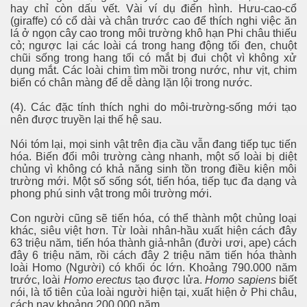
hay chỉ còn dấu vết. Vài ví dụ điển hình. Hưu-cao-cổ
(giraffe) có cổ dài và chân trước cao để thích nghi việc ăn
lá ở ngọn cây cao trong môi trường khô hạn Phi châu thiếu
cỏ; ngược lại các loài cá trong hang động tối đen, chuột
chũi sống trong hang tối có mắt bị đui chột vì không xử
dụng mắt. Các loài chim tìm mồi trong nước, như vịt, chim
biển có chân màng để dễ dàng lặn lội trong nước.
(4). Các đặc tính thích nghi do môi-trường-sống mới tạo
nên được truyền lại thế hệ sau.
Nói tóm lại, mọi sinh vật trên địa cầu vẫn đang tiếp tục tiến
hóa. Biến đổi môi trường càng nhanh, một số loài bị diệt
chủng vì không có khả năng sinh tồn trong điều kiện môi
trường mới. Một số sống sót, tiến hóa, tiếp tục đa dạng và
phong phú sinh vật trong môi trường mới.
Con người cũng sẽ tiến hóa, có thể thành một chủng loại
khác, siêu việt hơn. Từ loài nhân-hầu xuất hiện cách đây
63 triệu năm, tiến hóa thành giả-nhân (đười ươi, ape) cách
đây 6 triệu năm, rồi cách đây 2 triệu năm tiến hóa thành
loài Homo (Người) có khối óc lớn. Khoảng 790.000 năm
trước, loài
Homo erectus
tạo được lửa.
Homo sapiens
biết
nói, là tổ tiên của loài người hiện tại, xuất hiện ở Phi châu,
cách nay khoảng 200.000 năm.