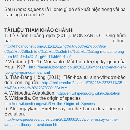
Sau
Homo sapiens
là Homo gì đó sẽ xuất hiện trong vài ba
trăm ngàn năm tới?
TÀI LIỆU THAM KHẢO CHÁNH
:
1. Lê Cảnh Hoằng dịch (2011). MONSANTO – Ông trùm
hạt giống.
http://khoahocnet.com/2011/11/22/ng%c6%b0%e1%bb%9di-
d%e1%bb%8bch-le-c%e1%ba%a3nh-ho%e1%ba%b1ng-monsanto-ong-
trum-h%e1%ba%a1t-gi%e1%bb%91ng/
2.Vô danh (2011). Monsanto: Một hiện tượng kỳ quái của
Hoa Kỳ?
http://baomai.blogspot.co.uk/2011/10/monsanto-mot-hien-
tuong-ky-quai-cua-hoa.html
3. Trần-Đăng Hồng (2011). Tiến-hóa từ sinh-vật-đơn-bào
đến con người.
http://thnlscantho-2.page.tl/Ti%26%237871%3Bn-
h%F3a-sinh-v%26%237853%3Bt.htm
4. Wikipedia. Adaptation.
http://en.wikipedia.org/wiki/Adaptation
5. Wikipedia. On the origin of species
http://en.wikipedia.org/wiki/On_the_Origin_of_Species
6. Atul Vijaykant. Brief Essay on the Lamarck’s Theory of
Evolution.
http://www.preservearticles.com/2011080810339/brief-essay-on-the-
lamarcks-theory-of-evolution.html