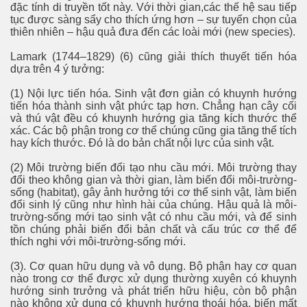
đặc tính di truyền tốt này. Với thời gian,các thế hệ sau tiếp
tục được sàng sẩy cho thích ứng hơn – sự tuyển chọn của
thiên nhiên – hậu quả đưa đến các loài mới (new species).
Lamark (1744–1829) (6) cũng giải thích thuyết tiến hóa
dựa trên 4 ý tưởng:
(1) Nội lực tiến hóa. Sinh vật đơn giản có khuynh hướng
tiến hóa thành sinh vật phức tạp hơn. Chẳng hạn cây cối
và thú vật đều có khuynh hướng gia tăng kích thước thể
xác. Các bộ phận trong cơ thể chúng cũng gia tăng thể tích
hay kích thước. Đó là do bản chất nội lực của sinh vật.
(2) Môi trường biến đổi tạo nhu cầu mới. Môi trường thay
đổi theo không gian và thời gian, làm biến đổi môi-trường-
sống (habitat), gây ảnh hưởng tới cơ thể sinh vật, làm biến
đổi sinh lý cũng như hình hài của chúng. Hậu quả là môi-
trường-sống mới tạo sinh vật có nhu cầu mới, và để sinh
tồn chúng phải biến đổi bản chất và cấu trúc cơ thể để
thích nghi với môi-trường-sống mới.
(3). Cơ quan hữu dụng và vô dụng. Bộ phận hay cơ quan
nào trong cơ thể được xử dụng thường xuyên có khuynh
hướng sinh trưởng và phát triển hữu hiệu, còn bộ phận
nào không xử dụng có khuynh hướng thoái hóa, biến mất