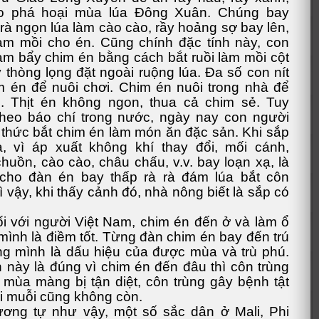
o phá hoại mùa lúa Đông Xuân. Chúng bay
 rà ngọn lúa làm cào cào, rầy hoảng sợ bay lên,
làm mồi cho én. Cũng chính đặc tính này, con
àm bẩy chim én bằng cách bắt ruồi làm mồi cột
 thòng lọng đặt ngoài ruộng lúa. Đa số con nít
m én để nuôi chơi. Chim én nuôi trong nhà để
i. Thịt én không ngon, thua cả chim sẻ. Tuy
theo báo chí trong nước, ngày nay con người
 thức bắt chim én làm món ăn đặc sản. Khi sắp
, vì áp xuất không khí thay đổi, mối cánh,
huồn, cào cào, châu chấu, v.v. bay loạn xạ, là
 cho đàn én bay thấp rà rà đám lúa bắt côn
ì vậy, khi thấy cảnh đó, nhà nông biết là sắp có
i với người Việt Nam, chim én đến ở và làm ổ
 mình là điềm tốt. Từng đàn chim én bay đến trú
g mình là dấu hiệu của được mùa và trù phú.
n này là đúng vì chim én đến đâu thì côn trùng
 mùa màng bị tận diệt, côn trùng gây bệnh tật
i muỗi cũng không còn.
ơng tự như vậy, một số sắc dân ở Mali, Phi