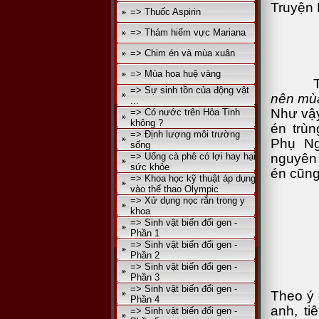
Truyện 
=> Thuốc Aspirin
=> Thám hiểm vực Mariana
=> Chim én và mùa xuân
=> Mùa hoa huệ vàng
Tục n
=> Sự sinh tồn của động vật
nên mù
...
Như vậy
=> Có nước trên Hỏa Tinh
không ?
én trù
=> Định lượng môi trường
Phụ N
sống
nguyên 
=> Uống cà phê có lợi hay hại
sức khỏe
én cũng
=> Khoa học kỹ thuật áp dụng
vào thể thao Olympic
=> Xử dụng nọc rắn trong y
khoa
=> Sinh vật biến đổi gen -
Phần 1
=> Sinh vật biến đổi gen -
Phần 2
=> Sinh vật biến đổi gen -
Phần 3
=> Sinh vật biến đổi gen -
Theo ý 
Phần 4
anh, t
=> Sinh vật biến đổi gen -