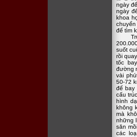
ngày để
ngày để
khoa họ
chuyển 
để tìm k
T
200.000
suốt cu
rồi qua
tốc ba
đường n
vài phú
50-72 k
để bay 
cấu trú
hình dạ
không k
mà khô
những l
săn mồi
các lo