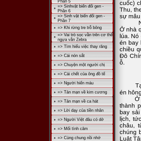
Phần 5
cuốc) c
=> Sinhvật biến đổi gen -
Thu, th
Phần 6
sự mâu
=> Sinh vật biến đổi gen -
Phần 7
Người 
=> Khi rừng tre trỗ bông
Ở nhà q
=> Vai trò sọc vằn trên cơ thể
lúa. Nó
ngựa vằn Zebra
én bay 
=> Tìm hiểu việc thay răng
chiều 
Đô Chín
=> Cái nón sắt
ỗ.
=> Chuyện một người chị
=> Cái chết của ông đồ tể
=> Người hiến máu
Tại Vi
én hông
=> Tản mạn về kim cương
Ở 
=> Tản mạn về ca hát
thành p
=> Lời dạy của tiền nhân
bay sải
lịch, 
=> Người Việt đâu có dở
châu, 
=> Mối tình câm
chúng b
Luật Tâ
=> Cùng chung nồi nhớ