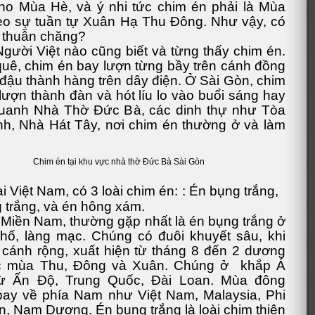
ho Mùa Hè, và ý nhi tức chim én phải là Mùa
eo sự tuần tự Xuân Hạ Thu Đông. Như vậy, có
 thuẫn chăng?
Việt nào cũng biết và từng thấy chim én.
uê, chim én bay lượn từng bầy trên cánh đồng
 đậu thành hàng trên dây điện. Ở Sài Gòn, chim
lượn thành đàn và hót líu lo vào buổi sáng hay
quanh Nhà Thờ Đức Bà, các dinh thự như Tòa
h, Nhà Hát Tây, nơi chim én thường ở và làm
Chim én tại khu vực nhà thờ Đức Bà Sài Gòn
ệt Nam, có 3 loài chim én:
: Én bụng trắng,
 trắng, và én hông xám.
Miền Nam, thường gặp nhất là én bụng trắng ở
hố, làng mạc. Chúng có đuôi khuyết sâu, khi
 cánh rộng, xuất hiện từ tháng 8 đến 2 dương
tức mùa Thu, Đông và Xuân. Chúng ở khắp Á
từ Ấn Độ, Trung Quốc, Đài Loan. Mùa đông
ay về phía Nam như Việt Nam, Malaysia, Phi
n, Nam Dương. Én bụng trắng là loài chim thiên