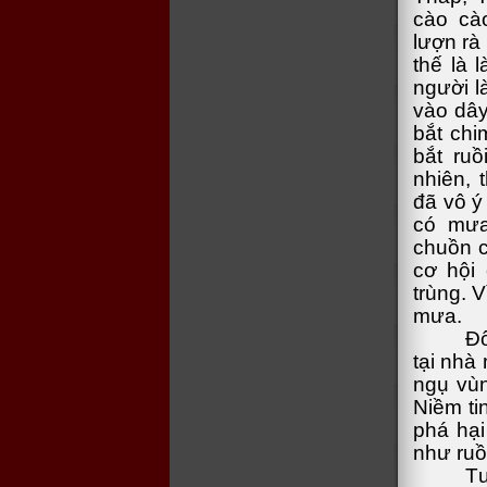
cào cà
lượn rà
thế là 
người l
vào dây
bắt chi
bắt ruồ
nhiên, 
đã vô ý
có mưa
chuồn c
cơ hội
trùng. V
mưa.
Đố
tại nhà
ngụ vùn
Niềm ti
phá hại
như ruồ
Tư