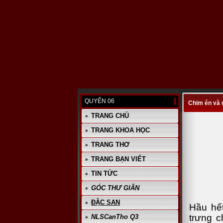
QUYỂN 06
Chim én và
TRANG CHỦ
TRANG KHOA HỌC
TRANG THƠ
TRANG BẠN VIẾT
TIN TỨC
GÓC THƯ GIÃN
ĐẶC SAN
Hầu hế
trưng c
NLSCanTho Q3