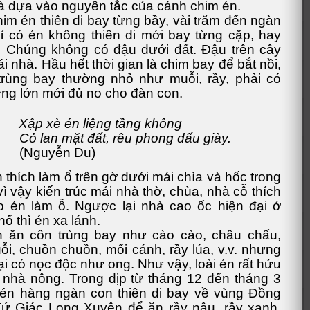
à dựa vào nguyên tắc của cánh chim én.
im én thiên di bay từng bầy, vài trăm đến ngàn
ỉ có én không thiên di mới bay từng cặp, hay
. Chúng không có đậu dưới đất. Đậu trên cây
i nhà. Hầu hết thời gian là chim bay để bắt nồi,
trùng bay thường nhỏ như muỗi, rầy, phải có
ợng lớn mới đủ no cho đàn con.
Xập xè én liệng tầng không
Cỏ lan mặt đất, rêu phong dấu giày.
(Nguyễn Du)
 thích làm ổ trên gờ dưới mái chìa và hốc trong
vì vậy kiến trúc mái nhà thờ, chùa, nhà cỗ thích
 én làm ỗ. Ngược lại nhà cao ốc hiện đại ở
hố thì én xa lánh.
 ăn côn trùng bay như cào cào, châu chấu,
uỗi, chuồn chuồn, mối cánh, rầy lúa, v.v. nhưng
oại có nọc độc như ong. Như vậy, loài én rất hửu
 nhà nông. Trong dịp từ tháng 12 đến tháng 3
 én hàng ngàn con thiên di bay về vùng Đồng
ứ Giác Long Xuyên để ăn rầy nâu, rầy xanh,