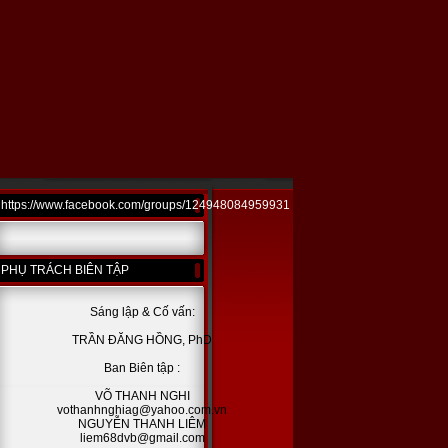
https://www.facebook.com/groups/124948084959931
PHỤ TRÁCH BIÊN TẬP
Sáng lập & Cố vấn:
TRẦN ĐĂNG HỒNG, PhD
Ban Biên tập :
VÕ THANH NGHI
vothanhnghiag@yahoo.com.vn
NGUYỄN THANH LIÊM
liem68dvb@gmail.com