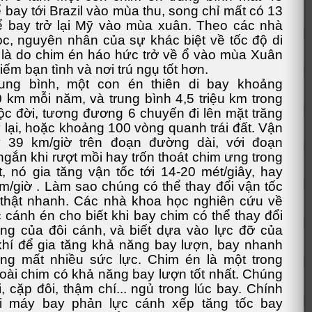
 bay tới Brazil vào mùa thu, song chỉ mất có 13
 bay trở lại Mỹ vào mùa xuân. Theo các nhà
c, nguyên nhân của sự khác biệt về tốc độ di
là do chim én háo hức trở về ổ vào mùa Xuân
iếm bạn tình và nơi trú ngụ tốt hơn.
rung bình, một con én thiên di bay khoảng
 km mỗi năm, và trung bình 4,5 triệu km trong
ộc đời, tương đương 6 chuyến đi lên mặt trăng
y lại, hoặc khoảng 100 vòng quanh trái đất. Vận
y 39 km/giờ trên đoạn đường dài, với đoạn
gắn khi rượt mồi hay trốn thoát chim ưng trong
t, nó gia tăng vận tốc tới 14-20 mét/giây, hay
m/giờ . Làm sao chúng có thể thay đổi vận tốc
thật nhanh. Các nhà khoa học nghiên cứu về
c cánh én cho biết khi bay chim có thể thay đổi
ng của đôi cánh,
và biết dựa vào lực đỡ của
hí để gia tăng khả năng bay lượn, bay nhanh
ng mất nhiều sức lực. Chim én là một trong
oài chim có khả năng bay lượn tốt nhất. Chúng
, cặp đôi, thậm chí... ngủ trong lúc bay. Chính
ại máy bay phản lực cánh xếp tăng tốc bay