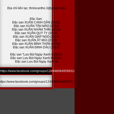
Địa chỉ liên lạc: thnlscantho.3@gmail.com
Đặc San:
Đặc san XUÂN CANH DẦN (2010)
Đặc san XUÂN TÂN MÃO (2011)
Đặc san XUÂN NHÂM THÌN (2012)
Đặc san XUÂN QUÝ TỴ (2013)
Đặc san XUÂN GIÁP NGỌ (2014)
Đặc san XUÂN ẤT MÙI (2015)
Đặc san XUÂN BÍNH THÂN (2016)
Đặc san XUÂN ĐINH DẬU (2017)
Đặc san "Lưu Bút Ngày Xanh I (2010)
Đặc san Lưu Bút Ngày Xanh II (2011)
Đặc san Lưu Bút Ngày Xanh III
https://www.facebook.com/groups/124948084959931/
https://www.facebook.com/groups/124948084959931/