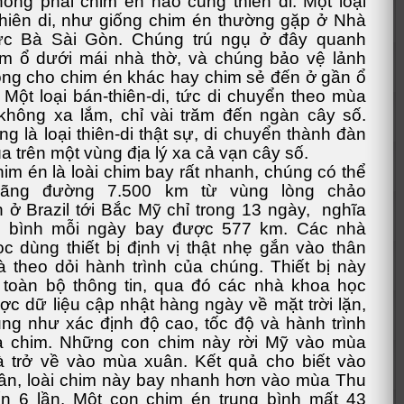
ông phải chim én nào cũng thiên di. Một loại
hiên di, như giống chim én thường gặp ở Nhà
c Bà Sài Gòn. Chúng trú ngụ ở đây quanh
m ổ dưới mái nhà thờ, và chúng bảo vệ lảnh
ông cho chim én khác hay chim sẻ đến ở gần ổ
 Một loại bán-thiên-di, tức di chuyển theo mùa
hông xa lắm, chỉ vài trăm đến ngàn cây số.
ng là loại thiên-di thật sự, di chuyển thành đàn
a trên một vùng địa lý xa cả vạn cây số.
im én là loài chim bay rất nhanh, chúng có thể
ãng đường 7.500 km từ vùng lòng chảo
ở Brazil tới Bắc Mỹ chỉ trong 13 ngày, nghĩa
ng bình mỗi ngày bay được 577 km. Các nhà
c dùng thiết bị định vị thật nhẹ gắn vào thân
à theo dỏi hành trình của chúng. Thiết bị này
 toàn bộ thông tin, qua đó các nhà khoa học
c dữ liệu cập nhật hàng ngày về mặt trời lặn,
ng như xác định độ cao, tốc độ và hành trình
a chim. Những con chim này rời Mỹ vào mùa
 trở về vào mùa xuân. Kết quả cho biết vào
n, loài chim này bay nhanh hơn vào mùa Thu
n 6 lần. Một con chim én trung bình mất 43