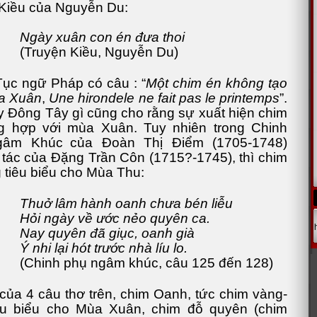
Kiều của Nguyễn Du:
Ngày xuân con én đưa thoi
(Truyện Kiều, Nguyễn Du)
gữ Pháp có câu : “
Một chim én không tạo
a Xuân
,
Une hirondele ne fait pas le printemps
”.
 Đông Tây gì cũng cho rằng sự xuất hiện chim
ng hợp với mùa Xuân. Tuy nhiên trong Chinh
gâm Khúc
của Ðoàn Thị Ðiểm (1705-1748)
tác của Ðặng Trần Côn (1715?-1745), thì chim
 tiêu biểu cho Mùa Thu:
Thuở lâm hành oanh chưa bén liễu
Hỏi ngày về ước nẻo quyên ca.
Nay quyên đã giục, oanh già
Ý nhi lại hót trước nhà líu lo.
(Chinh phụ ngâm khúc, câu 125 đến 128)
của 4 câu thơ trên, chim Oanh, tức chim vàng-
iêu biểu cho Mùa Xuân, chim đỗ quyên (chim