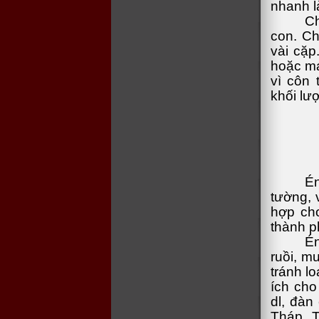
nhanh l
Ch
con. Ch
vài cặp
hoặc má
vì côn 
khối lư
Én
tường, 
hợp cho
thành p
Én
ruồi, m
tránh l
ích cho
dl, đàn
Tháp, T