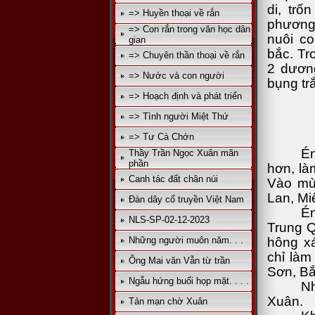
di, tr
=> Huyền thoại về rắn
phương
=> Con rắn trong văn học dân
nuôi co
gian
bắc. Tr
=> Chuyên thần thoại về rắn
2 dương
=> Nước và con người
bụng tr
=> Hoạch định và phát triển
=> Tình người Miệt Thứ
=> Tư Cà Chớn
Én
Thầy Trần Ngọc Xuân mãn
phần
hơn, là
Canh tác đất chân núi
Vào mù
Lan, Mi
Đàn dây cổ truyền Việt Nam
É
NLS-SP-02-12-2023
Trung Q
hông x
Những người muôn năm. . .
chỉ làm
Ông Mai văn Vẫn từ trần
Sơn, Bắ
Ngẫu hứng buổi họp mặt. . . .
Nh
Xuân.
Tản mạn chờ Xuân