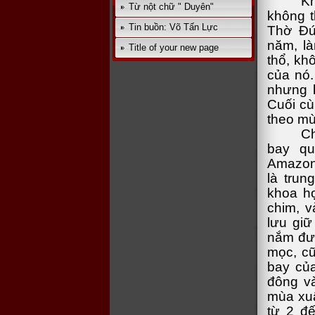
Kh
Từ nột chữ " Duyên"
không t
Tin buồn: Võ Tấn Lực
Thờ Đứ
năm, là
Title of your new page
thổ, kh
của nó.
nhưng k
Cuối cù
theo mù
Ch
bay qu
Amazon 
là tru
khoa họ
chim, v
lưu giữ
nắm đượ
mọc, cũ
bay củ
đông và
mùa xuâ
từ 2 đế