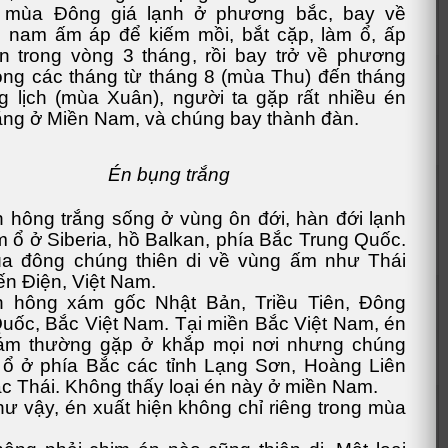
ốn mùa Đông giá lạnh ở phương bắc, bay về
 nam ấm áp để kiếm mồi, bắt cặp, làm ổ, ấp
n trong vòng 3 tháng, rồi bay trở về phương
ong các tháng từ tháng 8 (mùa Thu) đến tháng
 lịch (mùa Xuân), người ta gặp rất nhiều én
ắng ở Miền Nam, và chúng bay thành đàn.
Én bụng trắng
 hông trắng sống ở vùng ôn đới, hàn đới lạnh
m ổ ở Siberia, hồ Balkan, phía Bắc Trung Quốc.
a đông chúng thiên di về vùng ấm như Thái
ến Điện, Việt Nam.
n hông xám gốc Nhật Bản, Triều Tiên, Đông
uốc, Bắc Việt Nam. Tại miền Bắc Việt Nam, én
ám thường gặp ở khắp mọi nơi nhưng chúng
 ổ ở phía Bắc các tỉnh Lạng Sơn, Hoàng Liên
c Thái. Không thấy loại én này ở miền Nam.
ư vậy, én xuất hiện không chỉ riêng trong mùa