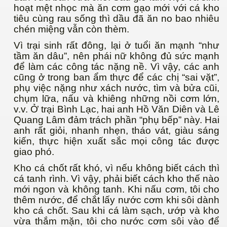
hoạt mệt nhọc mà ăn cơm gạo mới với cá kho
tiêu cùng rau sống thì dầu đã ăn no bao nhiêu
chén miệng vẫn còn thèm.
Vì trại sinh rất đông, lại ở tuổi ăn mạnh “như
tầm ăn dâu”, nên phái nữ không đủ sức mạnh
để làm các công tác nặng nề. Vì vậy, các anh
cũng ở trong ban ẩm thực để các chị “sai vặt”,
phụ việc nặng như xách nước, tìm và bửa cũi,
chụm lữa, nấu và khiêng những nồi cơm lớn,
v.v. Ở trại Bình Lạc, hai anh Hồ Văn Diên và Lê
Quang Lâm đảm trách phần “phụ bếp” này. Hai
anh rất giỏi, nhanh nhẹn, tháo vát, giàu sáng
ựa vằn Zebra
kiến, thực hiện xuất sắc mọi công tác được
giao phó.
Kho cá chốt rất khó, vì nếu không biết cách thì
cá tanh rình. Vì vậy, phải biết cách kho thế nào
mới ngon và không tanh. Khi nấu cơm, tôi cho
thêm nước, để chắt lấy nước cơm khi sôi dành
kho cá chốt. Sau khi cá làm sạch, ướp và kho
vừa thắm mặn, tôi cho nước cơm sôi vào để