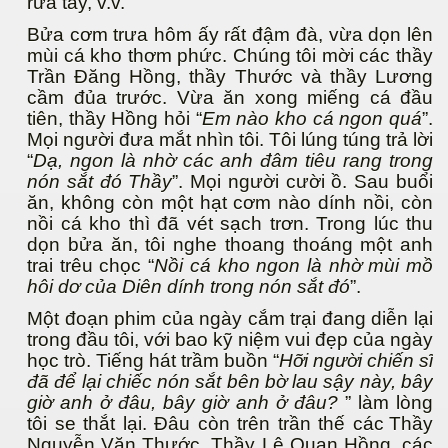
rữa tay, v.v.
Bửa cơm trưa hôm ấy rất đậm đà, vừa dọn lên
mùi cá kho thơm phức. Chúng tôi mời các thầy
Trần Đăng Hồng, thầy Thước và thầy Lương
cầm đủa trước. Vừa ăn xong miếng cá đầu
tiên, thầy Hồng hỏi “
Em nào kho cá ngon quá
”.
Mọi người đưa mắt nhìn tôi. Tôi lúng túng trả lời
“
Dạ, ngon là nhờ các anh đâm tiêu rang trong
nón sắt đó Thầy
”. Mọi người cười ồ. Sau buổi
ăn, không còn một hạt cơm nào dính nồi, còn
nồi cá kho thì đã vét sạch trơn. Trong lúc thu
dọn bửa ăn, tôi nghe thoang thoáng một anh
trai trêu chọc “
Nồi cá kho ngon là nhờ mùi mồ
hôi dơ của Diên dính trong nón sắt đó
”.
Một đoạn phim của ngày cắm trại đang diễn lại
trong đầu tôi, với bao kỹ niệm vui đẹp của ngày
học trò. Tiếng hát trầm buồn “
Hỡi người chiến sĩ
đã để lại chiếc nón sắt bên bờ lau sậy này, bây
giờ anh ở đâu, bây giờ anh ở đâu?
” làm lòng
tôi se thắt lại. Đâu còn trên trần thế các
Thầy
Nguyễn Văn Thước, Thầy Lê Quan Hồng, các