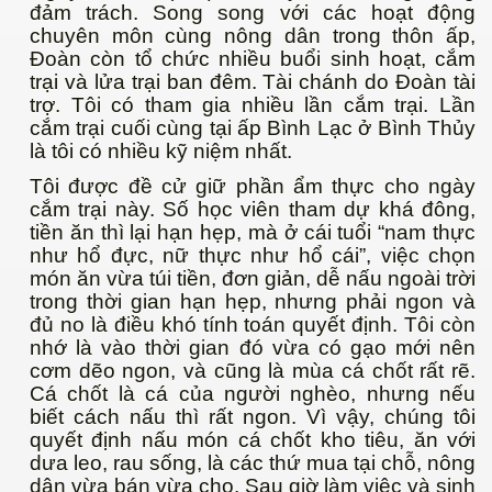
đảm trách. Song song với các hoạt động
chuyên môn cùng nông dân trong thôn ấp,
Đoàn còn tổ chức nhiều buổi sinh hoạt, cắm
trại và lửa trại ban đêm. Tài chánh do Đoàn tài
trợ. Tôi có tham gia nhiều lần cắm trại. Lần
cắm trại cuối cùng tại ấp Bình Lạc ở Bình Thủy
là tôi có nhiều kỹ niệm nhất.
?
Tôi được đề cử giữ phần ẩm thực cho ngày
cắm trại này. Số học viên tham dự khá đông,
tiền ăn thì lại hạn hẹp, mà ở cái tuổi “nam thực
như hổ đực, nữ thực như hổ cái”, việc chọn
c khỏe
món ăn vừa túi tiền, đơn giản, dễ nấu ngoài trời
trong thời gian hạn hẹp, nhưng phải ngon và
đủ no là điều khó tính toán quyết định. Tôi còn
 thể thao Olympic
nhớ là vào thời gian đó vừa có gạo mới nên
cơm dẽo ngon, và cũng là mùa cá chốt rất rẽ.
Cá chốt là cá của người nghèo, nhưng nếu
biết cách nấu thì rất ngon. Vì vậy, chúng tôi
quyết định nấu món cá chốt kho tiêu, ăn với
dưa leo, rau sống, là các thứ mua tại chỗ, nông
dân vừa bán vừa cho. Sau giờ làm việc và sinh