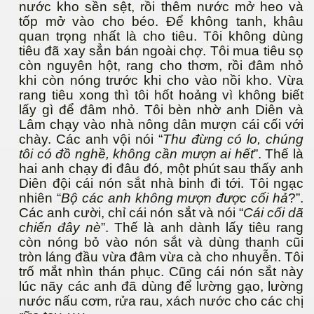
nước kho sền sệt, rồi thêm nước mở heo và
tốp mở vào cho béo. Để không tanh, khâu
quan trọng nhất là cho tiêu. Tôi không dùng
tiêu đã xay sẳn bán ngoài chợ. Tôi mua tiêu sọ
còn nguyên hột, rang cho thơm, rồi đâm nhỏ
khi còn nóng trước khi cho vào nồi kho. Vừa
rang tiêu xong thì tôi hốt hoảng vì không biết
lấy gì để đâm nhỏ. Tôi bèn nhờ anh Diên và
Lâm chạy vào nhà nông dân mượn cái cối với
chày. Các anh vội nói “
Thu đừng có lo, chúng
tôi có đồ nghề, không cần mượn ai hết
”. Thế là
hai anh chạy đi đâu đó, một phút sau thấy anh
Diên đội cái nón sắt nhà binh đi tới. Tôi ngạc
nhiên “
Bộ các anh không mượn được cối hả
?”.
Các anh cười, chỉ cái nón sắt và nói “
Cái cối dã
chiến đây nè
”. Thế là anh dành lấy tiêu rang
còn nóng bỏ vào nón sắt và dùng thanh cũi
tròn láng đầu vừa đâm vừa cà cho nhuyễn. Tôi
n
trố mắt nhìn thán phục. Cũng cái nón sắt này
lúc nãy các anh đã dùng để lường gạo, lường
nước nấu cơm, rửa rau, xách nước cho các chị